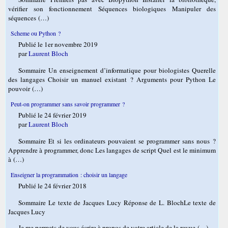
vérifier son fonctionnement Séquences biologiques Manipuler des
séquences (…)
Scheme ou Python ?
Publié le 1er novembre 2019
par
Laurent Bloch
Sommaire Un enseignement d’informatique pour biologistes Querelle
des langages Choisir un manuel existant ? Arguments pour Python Le
pouvoir (…)
Peut-on programmer sans savoir programmer ?
Publié le 24 février 2019
par
Laurent Bloch
Sommaire Et si les ordinateurs pouvaient se programmer sans nous ?
Apprendre à programmer, donc Les langages de script Quel est le minimum
à (…)
Enseigner la programmation : choisir un langage
Publié le 24 février 2018
Sommaire Le texte de Jacques Lucy Réponse de L. BlochLe texte de
Jacques Lucy
Je me permets de vous écrire à propos de votre article de la revue (…)