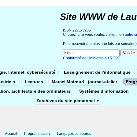
Site WWW de Lau
ISSN 2271-3905
Cliquez ici si vous voulez
visiter mon autre si
Pour recevoir (au plus une fois par semaine) 
Conformité de l’infolettre au RGPD
ie, Internet, cybersécurité
Enseignement de l’informatique
dustrie
Lectures
Marcel Moiroud : journal-atelier
Prog
▼
tion, architecture des ordinateurs
Systèmes d’information
Zarchives du site personnel
▼
Accueil
Programmation
Langages comparés