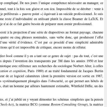
 trop compliqué. De nos jours l’unique compétence nécessaire au manager, ce
el, tout à la fois son glaive et son écu. Impossible de se dérober : venir à
 préférerais « pauvre point ») équivaut à un suicide professionnel. Je suis
me reste d’individualité en utilisant plutôt la classe Beamer de LaTeX. Et
 je n’ai de ce fait guère besoin de préparer mon avenir professionnel.
sisté à la projection d’une série de diapositives au format paysage, chacune
 quatre ou cinq phrases nominales, sans verbe donc, qui produisent l’effet
 d’une vérité d’évidence. C’est par ce procédé d’une simplicité admirable
tions qu’il est impossible de critiquer, encore moins de réfuter.
n
fast book
comme il y en a tant sur ce genre de sujet : pas du tout, c’est une
es depuis l’invention des transparents par 3M dans les années 1950 et leur
émiotique avec référence aux recherches du sociologue Norbert Alter, à celles
ation et cognition
, Paris 1989) et au traité fondamental de Jacques Bertin
teur de ce logiciel calamiteux (dont la première version est sortie en 1987,
is systématiquement plongées dans l’obscurité, ce qui permet aux hôtels de
, était un homme par ailleurs hautement estimable, Whitfield Diffie, un des
s, et j’ai jubilé en y voyant démonter les schémas simplistes que la pensée
heck-Act)
, la matrice BCG (comme
Boston Consulting Group
), la matrice