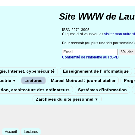
Site WWW de Lau
ISSN 2271-3905
Cliquez ici si vous voulez
visiter mon autre si
Pour recevoir (au plus une fois par semaine) 
Conformité de l’infolettre au RGPD
ie, Internet, cybersécurité
Enseignement de l’informatique
dustrie
Lectures
Marcel Moiroud : journal-atelier
Prog
▼
tion, architecture des ordinateurs
Systèmes d’information
Zarchives du site personnel
▼
Accueil
Lectures