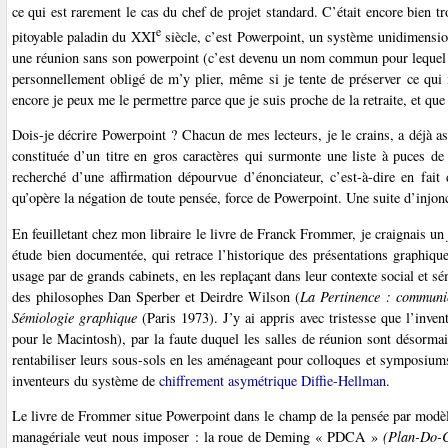
ce qui est rarement le cas du chef de projet standard. C’était encore bien
e
pitoyable paladin du XXI
siècle, c’est Powerpoint, un système unidimensionn
une réunion sans son powerpoint (c’est devenu un nom commun pour lequel je
personnellement obligé de m’y plier, même si je tente de préserver ce qui 
encore je peux me le permettre parce que je suis proche de la retraite, et que
Dois-je décrire Powerpoint ? Chacun de mes lecteurs, je le crains, a déjà as
constituée d’un titre en gros caractères qui surmonte une liste à puces de
recherché d’une affirmation dépourvue d’énonciateur, c’est-à-dire en fait
qu’opère la négation de toute pensée, force de Powerpoint. Une suite d’injonc
En feuilletant chez mon libraire le livre de Franck Frommer, je craignais u
étude bien documentée, qui retrace l’historique des présentations graphiqu
usage par de grands cabinets, en les replaçant dans leur contexte social et s
des philosophes Dan Sperber et Deirdre Wilson (
La Pertinence : communic
Sémiologie graphique
(Paris 1973). J’y ai appris avec tristesse que l’inven
pour le Macintosh), par la faute duquel les salles de réunion sont désorma
rentabiliser leurs sous-sols en les aménageant pour colloques et symposiums
inventeurs du système de
chiffrement asymétrique Diffie-Hellman
.
Le livre de Frommer situe Powerpoint dans le champ de la pensée par modèle
managériale veut nous imposer : la roue de Deming « PDCA »
(Plan-Do-C