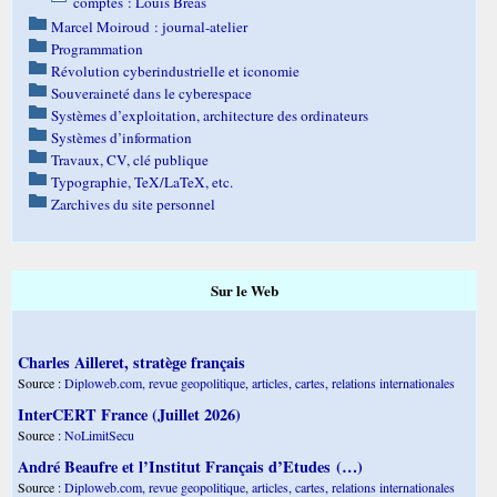
comptes : Louis Bréas
Marcel Moiroud : journal-atelier
Programmation
Révolution cyberindustrielle et iconomie
Souveraineté dans le cyberespace
Systèmes d’exploitation, architecture des ordinateurs
Systèmes d’information
Travaux, CV, clé publique
Typographie, TeX/LaTeX, etc.
Zarchives du site personnel
Sur le Web
Charles Ailleret, stratège français
Source :
Diploweb.com, revue geopolitique, articles, cartes, relations internationales
InterCERT France (Juillet 2026)
Source :
NoLimitSecu
André Beaufre et l’Institut Français d’Etudes (…)
Source :
Diploweb.com, revue geopolitique, articles, cartes, relations internationales