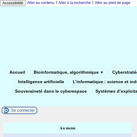
|
|
Aller au contenu
Aller à la recherche
Aller au pied de page
Accessibilité
Accueil
Bioinformatique, algorithmique
Cyberstratég
▼
Intelligence artificielle
L’informatique : science et in
Souveraineté dans le cyberespace
Systèmes d’exploita
Se connecter
Au menu