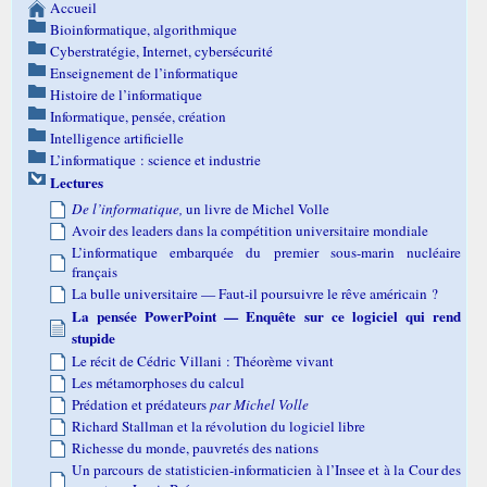
Accueil
Bioinformatique, algorithmique
Cyberstratégie, Internet, cybersécurité
Enseignement de l’informatique
Histoire de l’informatique
Informatique, pensée, création
Intelligence artificielle
L’informatique : science et industrie
Lectures
De l’informatique,
un livre de Michel Volle
Avoir des leaders dans la compétition universitaire mondiale
L’informatique embarquée du premier sous-marin nucléaire
français
La bulle universitaire — Faut-il poursuivre le rêve américain ?
La pensée PowerPoint — Enquête sur ce logiciel qui rend
stupide
Le récit de Cédric Villani : Théorème vivant
Les métamorphoses du calcul
Prédation et prédateurs
par Michel Volle
Richard Stallman et la révolution du logiciel libre
Richesse du monde, pauvretés des nations
Un parcours de statisticien-informaticien à l’Insee et à la Cour des