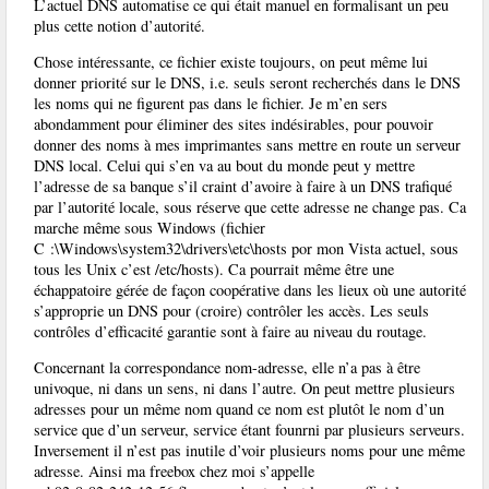
L’actuel DNS automatise ce qui était manuel en formalisant un peu
plus cette notion d’autorité.
Chose intéressante, ce fichier existe toujours, on peut même lui
donner priorité sur le DNS, i.e. seuls seront recherchés dans le DNS
les noms qui ne figurent pas dans le fichier. Je m’en sers
abondamment pour éliminer des sites indésirables, pour pouvoir
donner des noms à mes imprimantes sans mettre en route un serveur
DNS local. Celui qui s’en va au bout du monde peut y mettre
l’adresse de sa banque s’il craint d’avoire à faire à un DNS trafiqué
par l’autorité locale, sous réserve que cette adresse ne change pas. Ca
marche même sous Windows (fichier
C :\Windows\system32\drivers\etc\hosts por mon Vista actuel, sous
tous les Unix c’est /etc/hosts). Ca pourrait même être une
échappatoire gérée de façon coopérative dans les lieux où une autorité
s’approprie un DNS pour (croire) contrôler les accès. Les seuls
contrôles d’efficacité garantie sont à faire au niveau du routage.
Concernant la correspondance nom-adresse, elle n’a pas à être
univoque, ni dans un sens, ni dans l’autre. On peut mettre plusieurs
adresses pour un même nom quand ce nom est plutôt le nom d’un
service que d’un serveur, service étant founrni par plusieurs serveurs.
Inversement il n’est pas inutile d’voir plusieurs noms pour une même
adresse. Ainsi ma freebox chez moi s’appelle