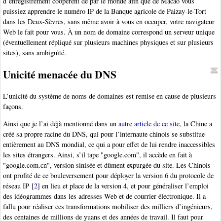
d’enregistrement coopèrent de par le monde afin que de Macao vous
puissiez apprendre le numéro IP de la Banque agricole de Paizay-le-Tort
dans les Deux-Sèvres, sans même avoir à vous en occuper, votre navigateur
Web le fait pour vous. À un nom de domaine correspond un serveur unique
(éventuellement répliqué sur plusieurs machines physiques et sur plusieurs
sites), sans ambiguïté.
Unicité menacée du DNS
L’unicité du système de noms de domaines est remise en cause de plusieurs
façons.
Ainsi que je l’ai déjà mentionné dans un
autre article de ce site
, la Chine a
créé sa propre racine du DNS, qui pour l’internaute chinois se substitue
entièrement au DNS mondial, ce qui a pour effet de lui rendre inaccessibles
les sites étrangers. Ainsi, s’il tape "google.com", il accède en fait à
"google.com.cn", version sinisée et dûment expurgée du site. Les Chinois
ont profité de ce bouleversement pour déployer la version 6 du protocole de
réseau IP
[
2
]
en lieu et place de la version 4, et pour généraliser l’emploi
des idéogrammes dans les adresses Web et de courrier électronique. Il a
fallu pour réaliser ces transformations mobiliser des milliers d’ingénieurs,
des centaines de millions de yuans et des années de travail. Il faut pour