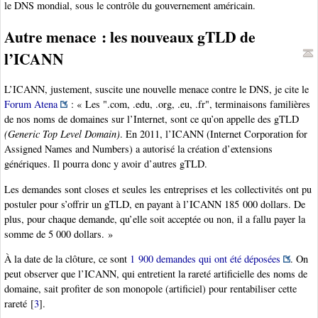
le DNS mondial, sous le contrôle du gouvernement américain.
Autre menace : les nouveaux gTLD de
l’ICANN
L’ICANN, justement, suscite une nouvelle menace contre le DNS, je cite le
Forum Atena
: « Les ".com, .edu, .org, .eu, .fr", terminaisons familières
de nos noms de domaines sur l’Internet, sont ce qu’on appelle des gTLD
(Generic Top Level Domain)
. En 2011, l’ICANN (Internet Corpo­ration for
Assigned Names and Numbers) a autorisé la créa­tion d’extensions
génériques. Il pourra donc y avoir d’autres gTLD.
Les demandes sont closes et seules les entreprises et les collectivités ont pu
postuler pour s’offrir un gTLD, en payant à l’ICANN 185 000 dollars. De
plus, pour chaque demande, qu’elle soit acceptée ou non, il a fallu payer la
somme de 5 000 dollars. »
À la date de la clôture, ce sont
1 900 demandes qui ont été déposées
. On
peut observer que l’ICANN, qui entretient la rareté artificielle des noms de
domaine, sait profiter de son monopole (artificiel) pour rentabiliser cette
rareté
[
3
]
.