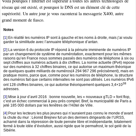
Voilà pourquoi l’Internet est supérieur à toutes les autres technologies de
réseau qui ont existé, et pourquoi le DNS est un élément clé de cette
supériorité. Un autre jour je vous raconterai la messagerie X400, autre
grand moment de fiasco.
Notes
[
1
]
En réalité les numéros IP sont à gauche et les noms à droite, mais j’ai voulu
garder la similitude avec l’annuaire téléphonique d’antan.
[
2
]
La version 6 du protocole IP répond à la pénurie imminente de numéros IP
par un changement de système de numérotation, exactement pour les mêmes
raisons qu’en France nous sommes passés des numéros de téléphone à six ou
sept chiffres aux numéros actuels à dix chiffres. La norme actuelle (IPv4) repose
sur des numéros à 32 chiffres binaires, ce qui autorise un maximum théorique
de quelques quatre milliards de numéros(4 294 967 296 précisément), mais en
pratique moins, parce que, comme pour les numéros de téléphone, la structure
des numéros fait que certains intervalles ne sont pas utilisés. Les numéros IPv6
38
ont 128 chiffres binaires, ce qui autorise théoriquement quelques 3,4×10
adresses.
[
3
]
Mise à jour d’avril 2016 : bonne nouvelle, les « nouveaux gTLD » font flop,
c’est un échec commercial à peu près complet. Bref, la municipalité de Paris a
jeté 185 000 dollars par les fenêtres de l’Hôtel de Ville.
[
4
]
Pour les lecteurs les plus jeunes qui n’auraient pas connu le monde d’avant
la chute du mur : Léonid Brejnev fut un des derniers dirigeants de l’URSS,
acharné dans la répression de toute pensée libre et indépendante, totalement
fermé à toute idée d’évolution, aussi rigide que le permafrost, le sol gelé de la
Sibérie.