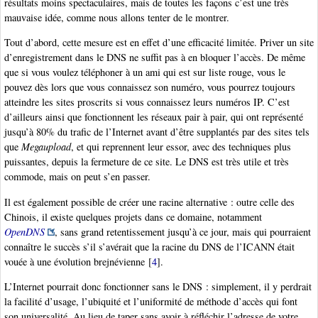
résultats moins spectaculaires, mais de toutes les façons c’est une très
mauvaise idée, comme nous allons tenter de le montrer.
Tout d’abord, cette mesure est en effet d’une efficacité limitée. Priver un site
d’enregistrement dans le DNS ne suffit pas à en bloquer l’accès. De même
que si vous voulez téléphoner à un ami qui est sur liste rouge, vous le
pouvez dès lors que vous connaissez son numéro, vous pourrez toujours
atteindre les sites proscrits si vous connaissez leurs numéros IP. C’est
d’ailleurs ainsi que fonctionnent les réseaux pair à pair, qui ont représenté
jusqu’à 80% du trafic de l’Internet avant d’être supplantés par des sites tels
que
Megaupload
, et qui reprennent leur essor, avec des techniques plus
puissantes, depuis la fermeture de ce site. Le DNS est très utile et très
commode, mais on peut s’en passer.
Il est également possible de créer une racine alternative : outre celle des
Chinois, il existe quelques projets dans ce domaine, notamment
OpenDNS
, sans grand retentissement jusqu’à ce jour, mais qui pourraient
connaître le succès s’il s’avérait que la racine du DNS de l’ICANN était
vouée à une évolution brejnévienne
[
4
]
.
L’Internet pourrait donc fonctionner sans le DNS : simplement, il y perdrait
la facilité d’usage, l’ubiquité et l’uniformité de méthode d’accès qui font
son universalité. Au lieu de taper sans avoir à réfléchir l’adresse de votre