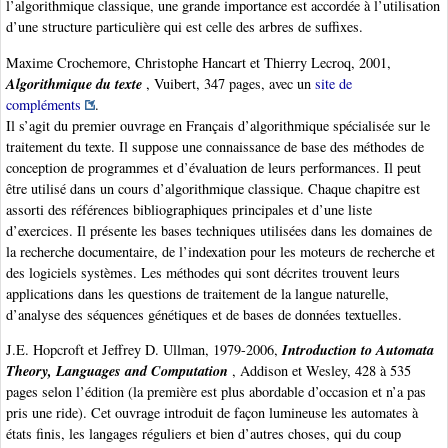
l’algorithmique classique, une grande importance est accordée à l’utilisation
d’une structure particulière qui est celle des arbres de suffixes.
Maxime Crochemore, Christophe Hancart et Thierry Lecroq, 2001,
Algorithmique du texte
, Vuibert, 347 pages, avec un
site de
compléments
.
Il s’agit du premier ouvrage en Français d’algorithmique spécialisée sur le
traitement du texte. Il suppose une connaissance de base des méthodes de
conception de programmes et d’évaluation de leurs performances. Il peut
être utilisé dans un cours d’algorithmique classique. Chaque chapitre est
assorti des références bibliographiques principales et d’une liste
d’exercices. Il présente les bases techniques utilisées dans les domaines de
la recherche documentaire, de l’indexation pour les moteurs de recherche et
des logiciels systèmes. Les méthodes qui sont décrites trouvent leurs
applications dans les questions de traitement de la langue naturelle,
d’analyse des séquences génétiques et de bases de données textuelles.
Introduction to Automata
J.E. Hopcroft et Jeffrey D. Ullman, 1979-2006,
Theory, Languages and Computation
, Addison et Wesley, 428 à 535
pages selon l’édition (la première est plus abordable d’occasion et n’a pas
pris une ride). Cet ouvrage introduit de façon lumineuse les automates à
états finis, les langages réguliers et bien d’autres choses, qui du coup