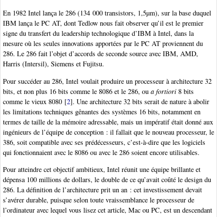
En 1982 Intel lança le 286 (134 000 transistors, 1,5µm), sur la base duquel
IBM lança le PC AT, dont Tedlow nous fait observer qu’il est le premier
signe du transfert du leadership technologique d’IBM à Intel, dans la
mesure où les seules innovations apportées par le PC AT proviennent du
286. Le 286 fait l’objet d’accords de seconde source avec IBM, AMD,
Harris (Intersil), Siemens et Fujitsu.
Pour succéder au 286, Intel voulait produire un processeur à architecture 32
bits, et non plus 16 bits comme le 8086 et le 286, ou
a fortiori
8 bits
comme le vieux 8080
[
2
]
. Une architecture 32 bits serait de nature à abolir
les limitations techniques gênantes des systèmes 16 bits, notamment en
termes de taille de la mémoire adressable, mais un impératif était donné aux
ingénieurs de l’équipe de conception : il fallait que le nouveau processeur, le
386, soit compatible avec ses prédécesseurs, c’est-à-dire que les logiciels
qui fonctionnaient avec le 8086 ou avec le 286 soient encore utilisables.
Pour atteindre cet objectif ambitieux, Intel réunit une équipe brillante et
dépensa 100 millions de dollars, le double de ce qu’avait coûté le design du
286. La définition de l’architecture prit un an : cet investissement devait
s’avérer durable, puisque selon toute vraissemblance le processeur de
l’ordinateur avec lequel vous lisez cet article, Mac ou PC, est un descendant