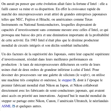
On aurait pu penser que cette évolution allait faire la fortune d’Intel : elle a
failli causer sa ruine et sa disparition. En effet la croissance rapide du
marché des microprocesseurs avait attiré de grandes entreprises japonaises
telles que NEC, Fujitsu et Hitachi, ou américaines comme Texas
Instruments ou National Semiconductors, lesquelles disposaient de
capacités d’investissement sans commune mesure avec celles d’Intel, ce qui
provoqua une baisse des prix et une diminution importante de la profitabilité
de cette activité. En 1983 Intel n’était plus que le dixième producteur
mondial de circuits intégrés et son déclin semblait inéluctable.
Un des facteurs de la supériorité des Japonais, outre leur capacité supérieure
d’investissement, résidait dans leurs meilleures performances en
production : le taux de microprocesseurs défectueux en sortie de leurs
usines était de deux ordres de grandeur inférieur à celui d’Intel. Pour
dessiner des processeurs sur une galette de silicium (le
wafer
), on utilise
une machine très complexe et onéreuse, le
stepper
, dont à l’époque le
premier fabricant mondial était Nikon au Japon, et Nikon collaborait
directement avec les fabricants de semi-conducteurs japonais, qui avaient
ainsi accès en priorité aux innovations. Aujourd’hui le marché mondial du
stepper se partage entre Nikon, Canon, l’américain Ultratech, le néerlandais
ASML
et quelques autres.