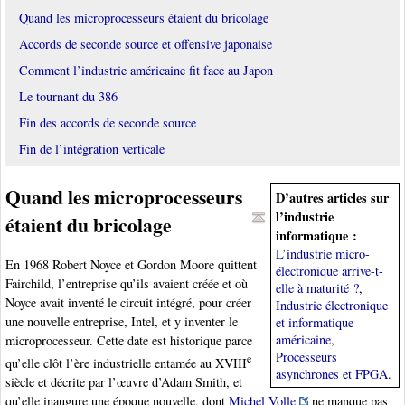
Quand les microprocesseurs étaient du bricolage
Accords de seconde source et offensive japonaise
Comment l’industrie américaine fit face au Japon
Le tournant du 386
Fin des accords de seconde source
Fin de l’intégration verticale
Quand les microprocesseurs
D’autres articles sur
l’industrie
étaient du bricolage
informatique :
L’industrie micro-
En 1968 Robert Noyce et Gordon Moore quittent
électronique arrive-t-
Fairchild, l’entreprise qu’ils avaient créée et où
elle à maturité ?
,
Noyce avait inventé le circuit intégré, pour créer
Industrie électronique
une nouvelle entreprise, Intel, et y inventer le
et informatique
américaine
,
microprocesseur. Cette date est historique parce
Processeurs
e
qu’elle clôt l’ère industrielle entamée au XVIII
asynchrones et FPGA
.
siècle et décrite par l’œuvre d’Adam Smith, et
qu’elle inaugure une époque nouvelle, dont
Michel Volle
ne manque pas