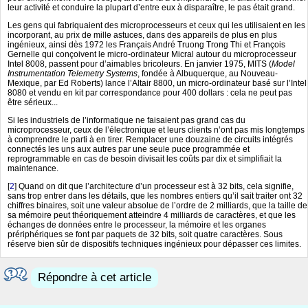
leur activité et conduire la plupart d’entre eux à disparaître, le pas était grand.
Les gens qui fabriquaient des microprocesseurs et ceux qui les utilisaient en les
incorporant, au prix de mille astuces, dans des appareils de plus en plus
ingénieux, ainsi dès 1972 les Français André Truong Trong Thi et François
Gernelle qui conçoivent le micro-ordinateur Micral autour du microprocesseur
Intel 8008, passent pour d’aimables bricoleurs. En janvier 1975, MITS (
Model
Instrumentation Telemetry Systems
, fondée à Albuquerque, au Nouveau-
Mexique, par Ed Roberts) lance l’Altair 8800, un micro-ordinateur basé sur l’Intel
8080 et vendu en kit par correspondance pour 400 dollars : cela ne peut pas
être sérieux...
Si les industriels de l’informatique ne faisaient pas grand cas du
microprocesseur, ceux de l’électronique et leurs clients n’ont pas mis longtemps
à comprendre le parti à en tirer. Remplacer une douzaine de circuits intégrés
connectés les uns aux autres par une seule puce programmée et
reprogrammable en cas de besoin divisait les coûts par dix et simplifiait la
maintenance.
[
2
]
Quand on dit que l’architecture d’un processeur est à 32 bits, cela signifie,
sans trop entrer dans les détails, que les nombres entiers qu’il sait traiter ont 32
chiffres binaires, soit une valeur absolue de l’ordre de 2 milliards, que la taille de
sa mémoire peut théoriquement atteindre 4 milliards de caractères, et que les
échanges de données entre le processeur, la mémoire et les organes
prériphériques se font par paquets de 32 bits, soit quatre caractères. Sous
réserve bien sûr de dispositifs techniques ingénieux pour dépasser ces limites.
Répondre à cet article