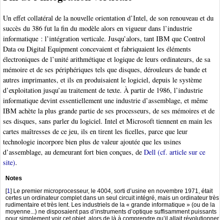
Un effet collatéral de la nouvelle orientation d’Intel, de son renouveau et du
succès du 386 fut la fin du modèle alors en vigueur dans l’industrie
informatique : l’intégration verticale. Jusqu’alors, tant IBM que Control
Data ou Digital Equipment concevaient et fabriquaient les éléments
électroniques de l’unité arithmétique et logique de leurs ordinateurs, de sa
mémoire et de ses périphériques tels que disques, dérouleurs de bande et
autres imprimantes, et ils en produisaient le logiciel, depuis le système
d’exploitation jusqu’au traitement de texte. À partir de 1986, l’industrie
informatique devint essentiellement une industrie d’assemblage, et même
IBM achète la plus grande partie de ses processeurs, de ses mémoires et de
ses disques, sans parler du logiciel. Intel et Microsoft tiennent en main les
cartes maîtresses de ce jeu, ils en tirent les ficelles, parce que leur
technologie incorpore bien plus de valeur ajoutée que les usines
d’assemblage, au demeurant fort bien conçues, de
Dell (cf. article sur ce
site)
.
Notes
[
1
]
Le premier microprocesseur, le 4004, sorti d’usine en novembre 1971, était
certes un ordinateur complet dans un seul circuit intégré, mais un ordinateur très
rudimentaire et très lent. Les industriels de la « grande informatique » (ou de la
moyenne...) ne disposaient pas d’instruments d’optique suffisamment puissants
pour simplement voir cet objet, alors de là à comprendre qu’il allait révolutionner