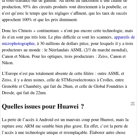
la sous-traitance bas de gamme. Au début du lancement d’une chaîne de
production, 95% des circuits produits vont directement à la poubelle, ce
n’est qu’avec le temps que les réglages s’affinent, que les taux de succès
approchent 100% et que les prix diminuent.
Donc les Chinois « continentaux » n’ont pas encore cette technologie, mais
ils n’en sont pas très loin. Le plus difficile ce sont les scanners,
appareils de
microphotographie
, à 30 millions de dollars pièce, pour lesquels il y a trois
producteurs au monde : le Néerlandais ASML (2/3 du marché mondial),
Canon et Nikon. Pour les optiques, trois producteurs : Zeiss, Canon et
Nikon.
L’Europe n’est pas totalement absente de cette filière : outre ASML et
Zeiss, il y a deux usines, celle de STMicroelectronics à Crolles, entre
Grenoble et Chambéry, qui fait du 28nm, et celle de Global Foundries à
Dresde, qui fait du 22nm.
Quelles issues pour Huawei ?
La perte de l’accès à Android est un mauvais coup pour Huawei, mais la
rupture avec ARM me semble bien plus grave. En effet, c’est la perte de
l’accès à une technologie unique et irremplaçable. Élaborer autre chose