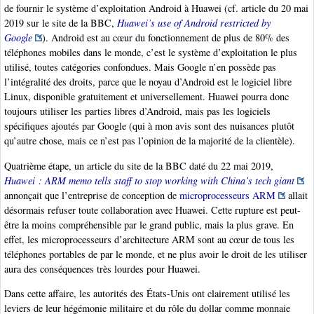
de fournir le système d’exploitation Android à Huawei (cf. article du 20 mai
2019 sur le site de la BBC,
Huawei’s use of Android restricted by
Google
). Android est au cœur du fonctionnement de plus de 80% des
téléphones mobiles dans le monde, c’est le système d’exploitation le plus
utilisé, toutes catégories confondues. Mais Google n’en possède pas
l’intégralité des droits, parce que le noyau d’Android est le logiciel libre
Linux, disponible gratuitement et universellement. Huawei pourra donc
toujours utiliser les parties libres d’Android, mais pas les logiciels
spécifiques ajoutés par Google (qui à mon avis sont des nuisances plutôt
qu’autre chose, mais ce n’est pas l’opinion de la majorité de la clientèle).
Quatrième étape, un article du site de la BBC daté du 22 mai 2019,
Huawei : ARM memo tells staff to stop working with China’s tech giant
annonçait que l’entreprise de conception de
microprocesseurs ARM
allait
désormais refuser toute collaboration avec Huawei. Cette rupture est peut-
être la moins compréhensible par le grand public, mais la plus grave. En
effet, les microprocesseurs d’architecture ARM sont au cœur de tous les
téléphones portables de par le monde, et ne plus avoir le droit de les utiliser
aura des conséquences très lourdes pour Huawei.
Dans cette affaire, les autorités des États-Unis ont clairement utilisé les
leviers de leur hégémonie militaire et du rôle du dollar comme monnaie