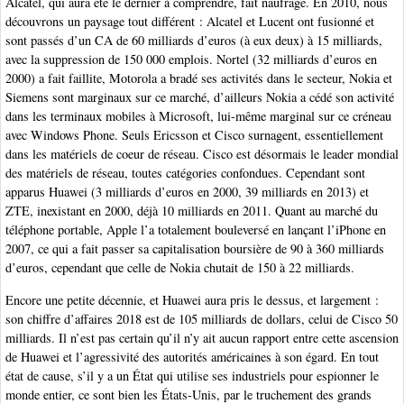
Alcatel, qui aura été le dernier à comprendre, fait naufrage. En 2010, nous
découvrons un paysage tout différent : Alcatel et Lucent ont fusionné et
sont passés d’un CA de 60 milliards d’euros (à eux deux) à 15 milliards,
avec la suppression de 150 000 emplois. Nortel (32 milliards d’euros en
2000) a fait faillite, Motorola a bradé ses activités dans le secteur, Nokia et
Siemens sont marginaux sur ce marché, d’ailleurs Nokia a cédé son activité
dans les terminaux mobiles à Microsoft, lui-même marginal sur ce créneau
avec Windows Phone. Seuls Ericsson et Cisco surnagent, essentiellement
dans les matériels de coeur de réseau. Cisco est désormais le leader mondial
des matériels de réseau, toutes catégories confondues. Cependant sont
apparus Huawei (3 milliards d’euros en 2000, 39 milliards en 2013) et
ZTE, inexistant en 2000, déjà 10 milliards en 2011. Quant au marché du
téléphone portable, Apple l’a totalement bouleversé en lançant l’iPhone en
2007, ce qui a fait passer sa capitalisation boursière de 90 à 360 milliards
d’euros, cependant que celle de Nokia chutait de 150 à 22 milliards.
Encore une petite décennie, et Huawei aura pris le dessus, et largement :
son chiffre d’affaires 2018 est de 105 milliards de dollars, celui de Cisco 50
milliards. Il n’est pas certain qu’il n’y ait aucun rapport entre cette ascension
de Huawei et l’agressivité des autorités américaines à son égard. En tout
état de cause, s’il y a un État qui utilise ses industriels pour espionner le
monde entier, ce sont bien les États-Unis, par le truchement des grands