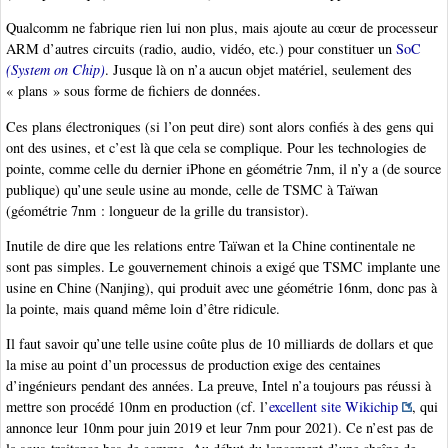
Qualcomm ne fabrique rien lui non plus, mais ajoute au cœur de processeur
ARM d’autres circuits (radio, audio, vidéo, etc.) pour constituer un
SoC
(System on Chip)
. Jusque là on n’a aucun objet matériel, seulement des
« plans » sous forme de fichiers de données.
Ces plans électroniques (si l’on peut dire) sont alors confiés à des gens qui
ont des usines, et c’est là que cela se complique. Pour les technologies de
pointe, comme celle du dernier iPhone en géométrie 7nm, il n’y a (de source
publique) qu’une seule usine au monde, celle de TSMC à Taïwan
(géométrie 7nm : longueur de la grille du transistor).
Inutile de dire que les relations entre Taïwan et la Chine continentale ne
sont pas simples. Le gouvernement chinois a exigé que TSMC implante une
usine en Chine (Nanjing), qui produit avec une géométrie 16nm, donc pas à
la pointe, mais quand même loin d’être ridicule.
Il faut savoir qu’une telle usine coûte plus de 10 milliards de dollars et que
la mise au point d’un processus de production exige des centaines
d’ingénieurs pendant des années. La preuve, Intel n’a toujours pas réussi à
mettre son procédé 10nm en production (cf. l’
excellent site Wikichip
, qui
annonce leur 10nm pour juin 2019 et leur 7nm pour 2021). Ce n’est pas de