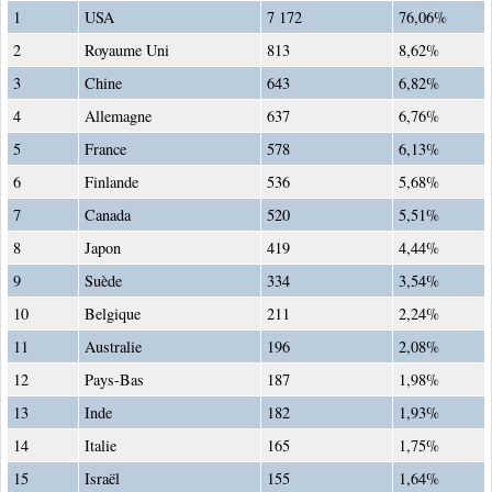
1
USA
7 172
76,06%
2
Royaume Uni
813
8,62%
3
Chine
643
6,82%
4
Allemagne
637
6,76%
5
France
578
6,13%
6
Finlande
536
5,68%
7
Canada
520
5,51%
8
Japon
419
4,44%
9
Suède
334
3,54%
10
Belgique
211
2,24%
11
Australie
196
2,08%
12
Pays-Bas
187
1,98%
13
Inde
182
1,93%
14
Italie
165
1,75%
15
Israël
155
1,64%