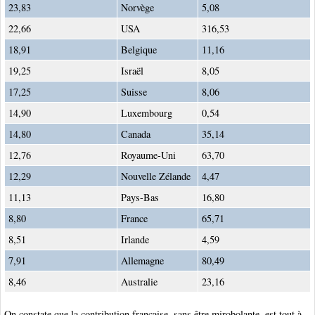
23,83
Norvège
5,08
22,66
USA
316,53
18,91
Belgique
11,16
19,25
Israël
8,05
17,25
Suisse
8,06
14,90
Luxembourg
0,54
14,80
Canada
35,14
12,76
Royaume-Uni
63,70
12,29
Nouvelle Zélande
4,47
11,13
Pays-Bas
16,80
8,80
France
65,71
8,51
Irlande
4,59
7,91
Allemagne
80,49
8,46
Australie
23,16
On constate que la contribution française, sans être mirobolante, est tout à