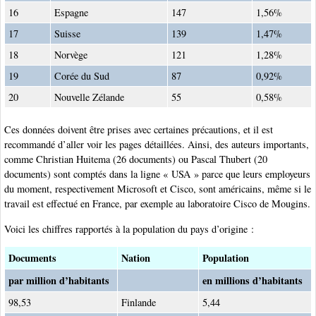
16
Espagne
147
1,56%
17
Suisse
139
1,47%
18
Norvège
121
1,28%
19
Corée du Sud
87
0,92%
20
Nouvelle Zélande
55
0,58%
Ces données doivent être prises avec certaines précautions, et il est
recommandé d’aller voir les pages détaillées. Ainsi, des auteurs importants,
comme Christian Huitema (26 documents) ou Pascal Thubert (20
documents) sont comptés dans la ligne « USA » parce que leurs employeurs
du moment, respectivement Microsoft et Cisco, sont américains, même si le
travail est effectué en France, par exemple au laboratoire Cisco de Mougins.
Voici les chiffres rapportés à la population du pays d’origine :
Documents
Nation
Population
par million d’habitants
en millions d’habitants
98,53
Finlande
5,44