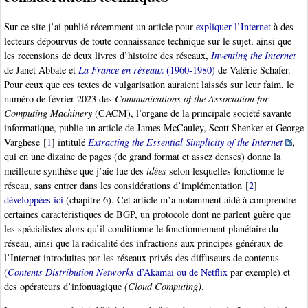
Sur ce site j’ai publié récemment un article pour
expliquer l’Internet
à des
lecteurs dépourvus de toute connaissance technique sur le sujet, ainsi que
les recensions de deux livres d’histoire des réseaux,
Inventing the Internet
de Janet Abbate et
La France en réseaux
(1960-1980)
de Valérie Schafer.
Pour ceux que ces textes de vulgarisation auraient laissés sur leur faim, le
numéro de février 2023 des
Communications of the Association for
Computing Machinery
(CACM), l’organe de la principale société savante
informatique, publie un article de James McCauley, Scott Shenker et George
Varghese
[
1
]
intitulé
Extracting the Essential Simplicity of the Internet
,
qui en une dizaine de pages (de grand format et assez denses) donne la
meilleure synthèse que j’aie lue des
idées
selon lesquelles fonctionne le
réseau, sans entrer dans les considérations d’implémentation
[
2
]
développées ici
(chapitre 6). Cet article m’a notamment aidé à comprendre
certaines caractéristiques de BGP, un protocole dont ne parlent guère que
les spécialistes alors qu’il conditionne le fonctionnement planétaire du
réseau, ainsi que la radicalité des infractions aux principes généraux de
l’Internet introduites par les réseaux privés des diffuseurs de contenus
(
Contents Distribution Networks
d’Akamai ou de Netflix
par exemple) et
des opérateurs d’infonuagique
(Cloud Computing)
.