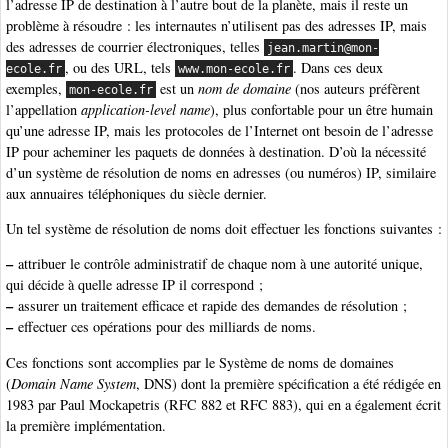
l’adresse IP de destination à l’autre bout de la planète, mais il reste un
problème à résoudre : les internautes n’utilisent pas des adresses IP, mais
des adresses de courrier électroniques, telles
jean.martin@mon-
, ou des URL, tels
. Dans ces deux
ecole.fr
www.mon-ecole.fr
exemples,
est un
nom de domaine
(nos auteurs préfèrent
mon-ecole.fr
l’appellation
application-level name
), plus confortable pour un être humain
qu’une adresse IP, mais les protocoles de l’Internet ont besoin de l’adresse
IP pour acheminer les paquets de données à destination. D’où la nécessité
d’un système de résolution de noms en adresses (ou numéros) IP, similaire
aux annuaires téléphoniques du siècle dernier.
Un tel système de résolution de noms doit effectuer les fonctions suivantes :
–
attribuer le contrôle administratif de chaque nom à une autorité unique,
qui décide à quelle adresse IP il correspond ;
–
assurer un traitement efficace et rapide des demandes de résolution ;
–
effectuer ces opérations pour des milliards de noms.
Ces fonctions sont accomplies par le Système de noms de domaines
(
Domain Name System
, DNS) dont la première spécification a été rédigée en
1983 par Paul Mockapetris (RFC 882 et RFC 883), qui en a également écrit
la première implémentation.