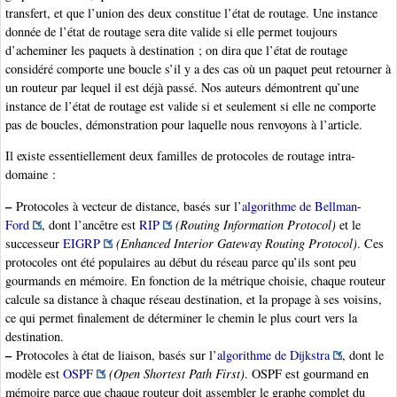
transfert, et que l’union des deux constitue l’état de routage. Une instance
donnée de l’état de routage sera dite valide si elle permet toujours
d’acheminer les paquets à destination ; on dira que l’état de routage
considéré comporte une boucle s’il y a des cas où un paquet peut retourner à
un routeur par lequel il est déjà passé. Nos auteurs démontrent qu’une
instance de l’état de routage est valide si et seulement si elle ne comporte
pas de boucles, démonstration pour laquelle nous renvoyons à l’article.
Il existe essentiellement deux familles de protocoles de routage intra-
domaine :
–
Protocoles à vecteur de distance, basés sur l’
algorithme de Bellman-
Ford
, dont l’ancêtre est
RIP
(Routing Information Protocol)
et le
successeur
EIGRP
(Enhanced Interior Gateway Routing Protocol)
. Ces
protocoles ont été populaires au début du réseau parce qu’ils sont peu
gourmands en mémoire. En fonction de la métrique choisie, chaque routeur
calcule sa distance à chaque réseau destination, et la propage à ses voisins,
ce qui permet finalement de déterminer le chemin le plus court vers la
destination.
–
Protocoles à état de liaison, basés sur l’
algorithme de Dijkstra
, dont le
modèle est
OSPF
(Open Shortest Path First)
. OSPF est gourmand en
mémoire parce que chaque routeur doit assembler le graphe complet du