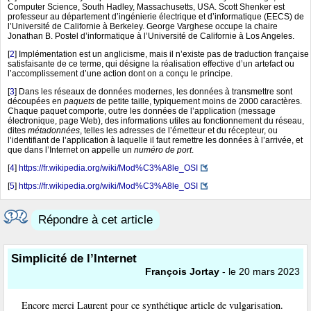
Computer Science, South Hadley, Massachusetts, USA. Scott Shenker est
professeur au département d’ingénierie électrique et d’informatique (EECS) de
l’Université de Californie à Berkeley. George Varghese occupe la chaire
Jonathan B. Postel d’informatique à l’Université de Californie à Los Angeles.
[
2
]
Implémentation est un anglicisme, mais il n’existe pas de traduction française
satisfaisante de ce terme, qui désigne la réalisation effective d’un artefact ou
l’accomplissement d’une action dont on a conçu le principe.
[
3
]
Dans les réseaux de données modernes, les données à transmettre sont
découpées en
paquets
de petite taille, typiquement moins de 2000 caractères.
Chaque paquet comporte, outre les données de l’application (message
électronique, page Web), des informations utiles au fonctionnement du réseau,
dites
métadonnées
, telles les adresses de l’émetteur et du récepteur, ou
l’identifiant de l’application à laquelle il faut remettre les données à l’arrivée, et
que dans l’Internet on appelle un
numéro de port
.
[
4
]
https://fr.wikipedia.org/wiki/Mod%C3%A8le_OSI
[
5
]
https://fr.wikipedia.org/wiki/Mod%C3%A8le_OSI
Répondre à cet article
Simplicité de l’Internet
François Jortay
- le 20 mars 2023
Encore merci Laurent pour ce synthétique article de vulgarisation.