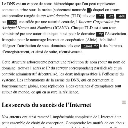
Le DNS est un espace de noms hiérarchique que l’on peut représenter
comme un arbre sous la racine (sobrement nommée
) duquel on trouve
.
une première rangée de
top-level domains
(TLD) tels que
,
,
.fr
.dz
.edu
ou
, contrôlée par une autorité centrale, l’
Internet Corporation for
.com
Assigned Names and Numbers
(ICANN). Chaque TLD est à son tour
administré par une autorité unique, ainsi pour le domaine
l’Association
.fr
française pour le nommage Internet en coopération (Afnic), habilitée à
déléguer l’attribution de sous-domaines tels que
à des bureaux
.ined.fr
d’enregistrement, et ainsi de suite, récursivement.
Cette structure arborescente permet une résolution de nom (pour un nom de
domaine, trouver l’adresse IP du serveur correspondant) parallélisée et un
contrôle administratif décentralisé, les deux indispensables à l’efficacité du
système. Les informations de la racine du DNS, qui en permettent le
fonctionnement global, sont répliquées à des centaines d’exemplaires tout
autour du monde, ce qui en assure la résilience.
Les secrets du succès de l’Internet
Nos auteurs ont ainsi ramené l’impénétrable complexité de l’Internet à un
petit ensemble de choix de conception. Comprendre les motifs de ces choix