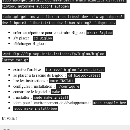
sudo apt-get install gcc make patch emacs binutils diffutils 
libtool automake autoconf autogen
sudo apt-get install flex bison libssl-dev  rlwrap libpcre3-
dev libpcre3  libunistring-dev libunistring2  libgmp-dev
créer un répertoire pour construire Bigloo :
mkdir Bigloo
s’y placer :
cd Bigloo
télécharger Bigloo :
wget ftp://ftp-sop.inria.fr/indes/fp/Bigloo/bigloo-
latest.tar.gz
extraire l’archive :
tar xvzf bigloo-latest.tar.gz
se placer à la racine de Bigloo :
cd bigloo-latest
lire les instructions :
more INSTALL
configurer l’installation :
./configure
construire le logiciel :
make
l’installer :
sudo make install
idem pour l’environnement de développement :
make compile-bee
sudo make install-bee
Et voilà !