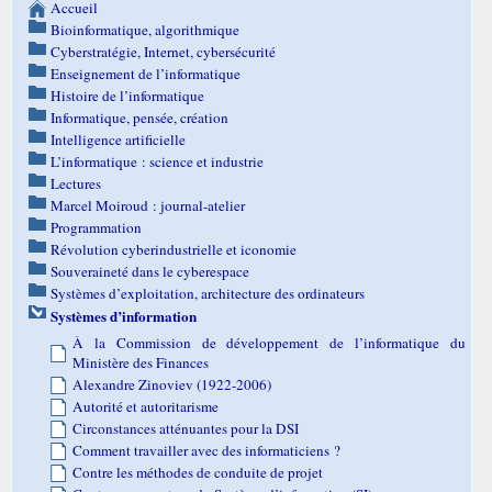
Accueil
Bioinformatique, algorithmique
Cyberstratégie, Internet, cybersécurité
Enseignement de l’informatique
Histoire de l’informatique
Informatique, pensée, création
Intelligence artificielle
L’informatique : science et industrie
Lectures
Marcel Moiroud : journal-atelier
Programmation
Révolution cyberindustrielle et iconomie
Souveraineté dans le cyberespace
Systèmes d’exploitation, architecture des ordinateurs
Systèmes d’information
À la Commission de développement de l’informatique du
Ministère des Finances
Alexandre Zinoviev (1922-2006)
Autorité et autoritarisme
Circonstances atténuantes pour la DSI
Comment travailler avec des informaticiens ?
Contre les méthodes de conduite de projet