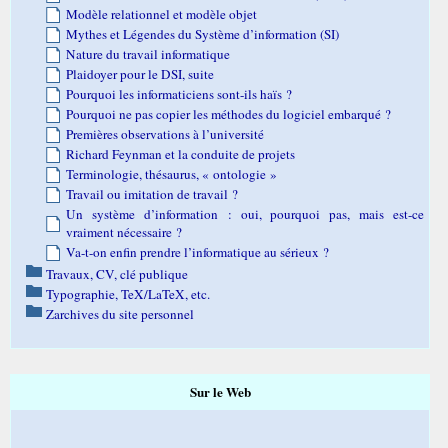
Modèle relationnel et modèle objet
Mythes et Légendes du Système d’information (SI)
Nature du travail informatique
Plaidoyer pour le DSI, suite
Pourquoi les informaticiens sont-ils haïs ?
Pourquoi ne pas copier les méthodes du logiciel embarqué ?
Premières observations à l’université
Richard Feynman et la conduite de projets
Terminologie, thésaurus, « ontologie »
Travail ou imitation de travail ?
Un système d’information : oui, pourquoi pas, mais est-ce
vraiment nécessaire ?
Va-t-on enfin prendre l’informatique au sérieux ?
Travaux, CV, clé publique
Typographie, TeX/LaTeX, etc.
Zarchives du site personnel
Sur le Web