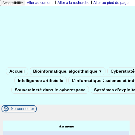
|
|
Aller au contenu
Aller à la recherche
Aller au pied de page
Accessibilité
Accueil
Bioinformatique, algorithmique
Cyberstratég
▼
Intelligence artificielle
L’informatique : science et in
Souveraineté dans le cyberespace
Systèmes d’exploita
Se connecter
Au menu