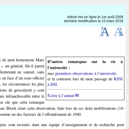
Article mis en ligne le
1er août 2008
dernière modification le 10 mars 2018
rque de mon homonyme Marc
D’autres remarques sur la vie à
 « un général, fût-il parmi
l’université :
lieutenant ne saurait, sans
mes
premières observations à l’université
,
 en face d’un sous-officier
et le contraste lors de mon passage de
RSSI
 les circonstances les plus
à DSI
.
tions de grossièreté y sont
Écrire à l’auteur
is infranchissable entre le
bien sûr que cette remarque
c Bloch citait cette observation, faite lors de ses deux mobilisations (14-
 comme un des facteurs de l’effondrement de 1940.
s gens sont recrutés dans une équipe d’enseignement et de recherche pour