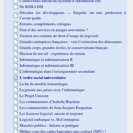
Controverses autour du Système d’information (SI)
De RSSI à DSI
Décoder les développeurs — Enquête sur une profession à
l’avant-garde
Extraits, compléments, critiques
Faut-il des services en nuages souverains ?
Gestion des contrats de droit d’usage de logiciels
Grandes entreprises françaises : vers l’extinction des dinosaures
Grands corps, grandes écoles, le conservatisme français
Illusion de travail : expérience de terrain
Informatique et informatisation II
Informatique et informatisation III
L’informatique dans l’enseignement secondaire
L’ordre social universitaire
La fin du modèle hiérarchique
La pensée aux prises avec l’informatique
Le Projet Unicorn
Les commentaires d’Isabelle Boydens
Les commentaires de Jean-Jacques Kasparian
Les licences logiciel, encore et toujours
Logiciel embarqué vs. SI d’entreprise
Marchés publics : théorie et pratique
Méfiez-vous des cartes bancaires sans contact (NFC) !