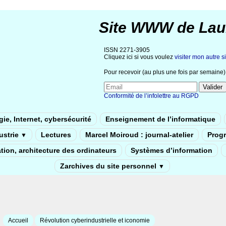
Site WWW de Lau
ISSN 2271-3905
Cliquez ici si vous voulez
visiter mon autre si
Pour recevoir (au plus une fois par semaine) 
Conformité de l’infolettre au RGPD
ie, Internet, cybersécurité
Enseignement de l’informatique
dustrie
Lectures
Marcel Moiroud : journal-atelier
Prog
▼
tion, architecture des ordinateurs
Systèmes d’information
Zarchives du site personnel
▼
Accueil
Révolution cyberindustrielle et iconomie