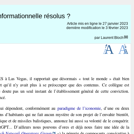
nformationnelle résolus ?
Article mis en ligne le
27 janvier 2023
dernière modification le 3 février 2023
par
Laurent Bloch
ES à Las Vegas, il rapportait que désormais « tout le monde » était bien
 et qu’il n’y avait plus à se préoccuper que des contenus. Ce collègue est
 doute pas un seul instant de l’établissement général de cette conviction.
ncé.
d’hui dépendent, conformément au
paradigme de l’iconomie
, d’une ou deux
ns d’habitants qui ne fait aucun mystère de son projet de l’envahir bientôt,
ique et de missiles balistiques, annonce lui aussi sa volonté de le conquérir.
tGPT... D’ailleurs nous pouvons d’ores et déjà nous faire une idée de la
ch Network Operators Group
») la pénurie de composants consécutive à