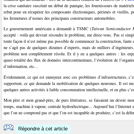
la crise sanitaire suscitait un début de panique, les fournisseurs de matérie
rebut pour en récupérer les composants électroniques, périmés et vieillis, 
les fermetures d’usines des principaux constructeurs automobiles.
Le gouvernement américain a demandé à TSMC (
Taiwan Semiconductor 
accepté : voilà qui devrait résoudre le problème, me direz-vous. Pas si simp
toute façon il n’est même pas possible de commencer la construction, faute 
ne s’agit pas de quelques dizaines d’experts, mais de milliers d’ingénieurs.
problème non complètement résolu. Et il y en a quelques autres : les enj
quasi-totalité des flux de données intercontinentaux, l’évolution de l’organi
d’information, etc...
Évidemment, ce qui est ennuyeux avec ces problèmes d’infrastructures, c’e
supportent, ce qui demande la mobilisation de quelques neurones. Il est mo
quelques autres activités à faible consommation intellectuelle, et en plus c’es
Mon père et mon grand-père, de purs littéraires, se faisaient un devoir mo
temps, machine à vapeur, centrale hydroélectrique... Aujourd’hui l’Internet 
que l’on ne comprend pas et que l’on est incapable de produire, c’est la dé
Répondre à cet article