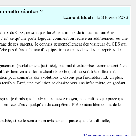
ionnelle résolus ?
Laurent Bloch
- le 3 février 2023
uliers du CES, ne sont pas forcément munis de toutes les lumières
u’est-ce qu’une porte logique, comment on réalise un additionneur ou une
arage de ses parents. Je connais personnellement des visiteurs du CES qui
êche pas d’être à la tête d’équipes importantes dans des entreprises de
ngouement (parfaitement justifiée), pas mal d’entreprises commencent à en
ès bien verrouiller le client de sorte qu’il lui soit très difficile et
ation peut connaître des évolutions... disons peu favorables. Et, en plus,
s terrible. Bref, une évolution se dessine vers une infra mixte, en gardant
ues, je dirais que le niveau est assez moyen, ne serait-ce que parce que
oir en face d’eux quelqu’un de compétent. Phénomène bien connu de la
nchée, et ne le sera à mon avis jamais, parce que c’est difficile,
Répondre à ce message