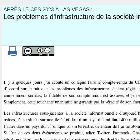
APRÈS LE CES 2023 À LAS VEGAS :
Les problèmes d’infrastructure de la société i
Il y a quelques jours j’ai écouté un collègue faire le compte-rendu du C
d’accord sur le fait que les problèmes des infrastructures étaient réglés
éminemment sérieux, la fidélité de son compte-rendu est assurée, et je ne
Simplement, cette touchante unanimité ne garantit pas la véracité de son éno
Les infrastructures sous-jacentes à la société informationnelle d’aujour
usines, l’une située sur une île à 160 km d’un pays d’1 milliard 400 millio
l’autre dans un pays dont l’unique voisin terrestre, détenteur de l’arme atom
Si l’un de ces deux événements se produit, adieu Twitter, Facebook, Cha
situation qui adviendrait : lors de la dernière réunion de FRnOG (le «
FRen