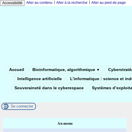
|
|
Aller au contenu
Aller à la recherche
Aller au pied de page
Accessibilité
Accueil
Bioinformatique, algorithmique
Cyberstratég
▼
Intelligence artificielle
L’informatique : science et in
Souveraineté dans le cyberespace
Systèmes d’exploita
Se connecter
Au menu