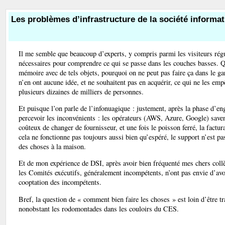
Les problèmes d’infrastructure de la société informat
Il me semble que beaucoup d’experts, y compris parmi les visiteurs rég
nécessaires pour comprendre ce qui se passe dans les couches basses. Q
mémoire avec de tels objets, pourquoi on ne peut pas faire ça dans le g
n’en ont aucune idée, et ne souhaitent pas en acquérir, ce qui ne les emp
plusieurs dizaines de milliers de personnes.
Et puisque l’on parle de l’infonuagique : justement, après la phase d’e
percevoir les inconvénients : les opérateurs (AWS, Azure, Google) savent tr
coûteux de changer de fournisseur, et une fois le poisson ferré, la factur
cela ne fonctionne pas toujours aussi bien qu’espéré, le support n’est pa
des choses à la maison.
Et de mon expérience de DSI, après avoir bien fréquenté mes chers collèg
les Comités exécutifs, généralement incompétents, n’ont pas envie d’av
cooptation des incompétents.
Bref, la question de « comment bien faire les choses » est loin d’être tra
nonobstant les rodomontades dans les couloirs du CES.