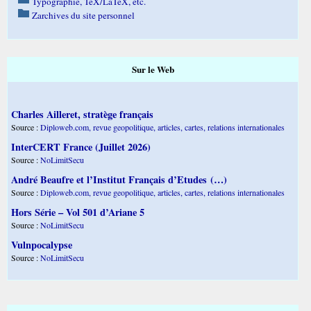
Typographie, TeX/LaTeX, etc.
Zarchives du site personnel
Sur le Web
Charles Ailleret, stratège français
Source :
Diploweb.com, revue geopolitique, articles, cartes, relations internationales
InterCERT France (Juillet 2026)
Source :
NoLimitSecu
André Beaufre et l’Institut Français d’Etudes (…)
Source :
Diploweb.com, revue geopolitique, articles, cartes, relations internationales
Hors Série – Vol 501 d’Ariane 5
Source :
NoLimitSecu
Vulnpocalypse
Source :
NoLimitSecu