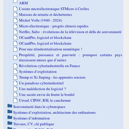
ARM
L’usine microélectronique STMicro à Crolles
Maisons de retraite et déchetteries
Michel Volle (1940 - 2024)
Micro-électronique : progrès chinois rapides
Netflix, Salto : évolutions de la télévision et défis de souveraineté
OCamlPro, logiciel et blockchain
OCamlPro, logiciel et blockchain
Pour une réindustrialisation numérique !
Prospérité, puissance et pauvreté : pourquoi certains pays
réussissent mieux que d’autres
Révolution cyberindustrielle en France
Systèmes d’exploitation
Trump et Xi Jinping - les apprentis sorciers
Un paradoxe cyberindustriel
Une malédiction du logiciel ?
Une sacrée envie de foutre le bordel
Urssaf, CIPAV, RSI, le cauchemar
Souveraineté dans le cyberespace
Systèmes d’exploitation, architecture des ordinateurs
Systèmes d’information
Travaux, CV, clé publique