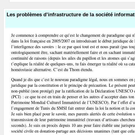
Les problèmes d’infrastructure de la société informat
Je commence à comprendre ce qu’est le changement de paradigme qui n’a 
dans la loi française en 2005/2007 en introduisant le début juridique de l
l’interligence des savoirs : le ce par quoi tout est et nous parait (pas t
ontologiquement être, sachant matériellement faire et en sachant immaté
continuité de raisons (depuis les ailes du papillon et les atomes qui s’
t’explique la réalité de quelques-uns, tu fais émerger ta réalité où sa ca
homéostasie alternative. C’est du Thom étendu.
Quand je dis que c’est le nouveau paradigme légal, nous en sommes en pa
juridique par la constitution et le principe de précaution. Le présent pe
non-publié (non protégé) par la ratification de la Déclaration UNESCO d
(PCI) : ce que tu est en train de penser et les autres d’accepter dans ton
Patrimoine Mondial Culturel Immatériel de l’UNESCO). Par l’effet d’un 
l’engagement de Tunis du SMSI fait entrer dans la loi la notion et la com
Je suis bien placé pour le savoir, mes parents alertés de cette évolution 
transmission de leur patrimoine immatériel (travaux d’artisans chercheurs
seconds). Je suis en procès depuis 10 ans pour faire établir une jurispru
société civile en donation-partage aux décisions unanimes (tant que cel