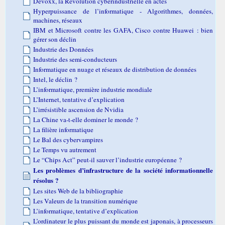
Devoxx, la Révolution cyberindustrielle en actes
Hyperpuissance de l’informatique - Algorithmes, données,
machines, réseaux
IBM et Microsoft contre les GAFA, Cisco contre Huawei : bien
gérer son déclin
Industrie des Données
Industrie des semi-conducteurs
Informatique en nuage et réseaux de distribution de données
Intel, le déclin ?
L’informatique, première industrie mondiale
L’Internet, tentative d’explication
L’irrésistible ascension de Nvidia
La Chine va-t-elle dominer le monde ?
La filière informatique
Le Bal des cybervampires
Le Temps vu autrement
Le “Chips Act” peut-il sauver l’industrie européenne ?
Les problèmes d’infrastructure de la société informationnelle
résolus ?
Les sites Web de la bibliographie
Les Valeurs de la transition numérique
L’informatique, tentative d’explication
L’ordinateur le plus puissant du monde est japonais, à processeurs