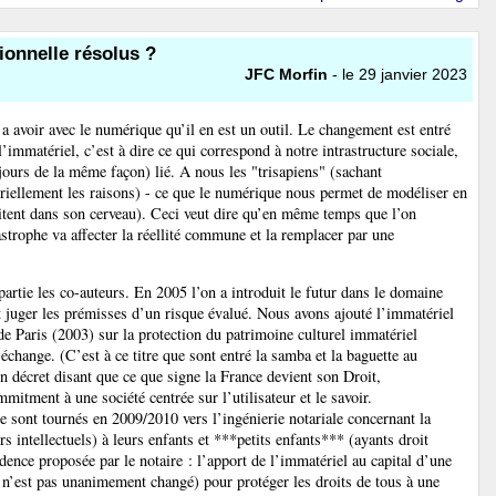
ionnelle résolus ?
JFC Morfin
- le 29 janvier 2023
avoir avec le numérique qu’il en est un outil. Le changement est entré
’immatériel, c’est à dire ce qui correspond à notre intrastructure sociale,
oujours de la même façon) lié. A nous les "trisapiens" (sachant
riellement les raisons) - ce que le numérique nous permet de modéliser en
agitent dans son cerveau). Ceci veut dire qu’en même temps que l’on
tastrophe va affecter la réellité commune et la remplacer par une
rtie les co-auteurs. En 2005 l’on a introduit le futur dans le domaine
ut juger les prémisses d’un risque évalué. Nous avons ajouté l’immatériel
e Paris (2003) sur la protection du patrimoine culturel immatériel
 échange. (C’est à ce titre que sont entré la samba et la baguette au
décret disant que ce que signe la France devient son Droit,
mitment à une société centrée sur l’utilisateur et le savoir.
se sont tournés en 2009/2010 vers l’ingénierie notariale concernant la
 intellectuels) à leurs enfants et ***petits enfants*** (ayants droit
dence proposée par le notaire : l’apport de l’immatériel au capital d’une
a n’est pas unanimement changé) pour protéger les droits de tous à une