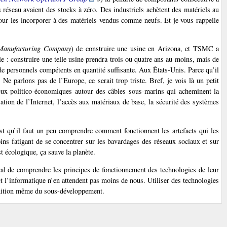
ls réseau avaient des stocks à zéro. Des industriels achètent des matériels au
pour les incorporer à des matériels vendus comme neufs. Et je vous rappelle
Manufacturing Company
) de construire une usine en Arizona, et TSMC a
le : construire une telle usine prendra trois ou quatre ans au moins, mais de
de personnels compétents en quantité suffisante. Aux États-Unis. Parce qu’il
 Ne parlons pas de l’Europe, ce serait trop triste. Bref, je vois là un petit
eux politico-économiques autour des câbles sous-marins qui acheminent la
sation de l’Internet, l’accès aux matériaux de base, la sécurité des systèmes
st qu’il faut un peu comprendre comment fonctionnent les artefacts qui les
ins fatigant de se concentrer sur les bavardages des réseaux sociaux et sur
t écologique, ça sauve la planète.
ral de comprendre les principes de fonctionnement des technologies de leur
et l’informatique n’en attendent pas moins de nous. Utiliser des technologies
finition même du sous-développement.