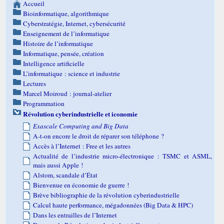
Accueil
Bioinformatique, algorithmique
Cyberstratégie, Internet, cybersécurité
Enseignement de l’informatique
Histoire de l’informatique
Informatique, pensée, création
Intelligence artificielle
L’informatique : science et industrie
Lectures
Marcel Moiroud : journal-atelier
Programmation
Révolution cyberindustrielle et iconomie
Exascale Computing and Big Data
A-t-on encore le droit de réparer son téléphone ?
Accès à l’Internet : Free et les autres
Actualité de l’industrie micro-électronique : TSMC et ASML,
mais aussi Apple !
Alstom, scandale d’État
Bienvenue en économie de guerre !
Brève bibliographie de la révolution cyberindustrielle
Calcul haute performance, mégadonnées (Big Data & HPC)
Dans les entrailles de l’Internet