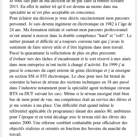
Je vous fais part de ma décision de ne pas faire la rentrée scolaire
2013. En effet le métier tel qu’il est devenu au moins dans ma
spécialité ne m’est plus acceptable en conscience.
Pour éclairer ma décision je vous décris succinctement mon parcours
personnel. Je suis devenu ingénieur en électronique en 1982 à l’âge de
24 ans. Ma formation initiale et surtout mon parcours professionnel
m’ont amené à exercer dans la double compétence "hard" et "soft". Le
métier prenant et difficile m’a toujours convenu tant que j’avais le
sentiment de faire œuvre utile et d’être légitime dans mon travail.
Passé la quarantaine la sollicitation de plus en plus pressente
d’évoluer vers des tâches d’encadrement et le sort réservé à mes ainés
dans mon entreprise m’ont incité à changé d’activité. En 1999 j’ai
passé le concours du capet externe de génie électrique et j’ai enseigné
en section SSI et STI électronique. Le choc pour moi fut brutal de
constater la baisse de niveau des sections techniques en 18 ans passé
dans l’industrie notamment pour la spécialité agent technique (niveau
BTS ou DUT suivant les cas). Même si le niveau enseigné était bien
bas de mon point de vue, ma compétence était au service des élèves et
je me sentais à ma place. Une difficulté était quand même le
référentiel applicable (le programme) datant des années 80, ambitieux
pour l’époque et en total décalage avec le niveau réel des élèves des
années 2000. Une réforme semblait souhaitable pour officialiser des
objectifs réalistes et orientés en fonction des besoins du marché du
travail.