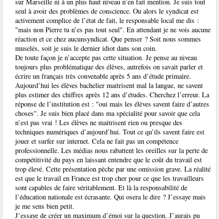
sur Marseille ni à un plus haut niveau n’en fait mention. Je suis tout
seul à avoir des problèmes de conscience. Ou alors le syndicat est
activement complice de l’état de fait, le responsable local me dis :
"mais non Pierre tu n’es pas tout seul". En attendant je ne vois aucune
réaction et ce chez aucunsyndicat. Que penser ? Soit nous sommes
muselés, soit je suis le dernier idiot dans son coin.
De toute façon je n’accepte pas cette situation. Je pense au niveau
toujours plus problématique des élèves, autrefois on savait parler et
écrire un français très convenable après 5 ans d’étude primaire.
Aujourd’hui les élèves bachelier maitrisent mal la langue, ne savent
plus estimer des chiffres après 12 ans d’études. Cherchez l’erreur. La
réponse de l’institution est : "oui mais les élèves savent faire d’autres
choses". Je suis bien placé dans ma spécialité pour savoir que cela
n’est pas vrai ! Les élèves ne maitrisent rien ou presque des
techniques numériques d’aujourd’hui. Tout ce qu’ils savent faire est
jouer et surfer sur internet. Cela ne fait pas un compétence
professionnelle. Les médias nous rabattent les oreilles sur la perte de
compétitivité du pays en laissant entendre que le coût du travail est
trop élevé. Cette présentation pèche par une omission grave. La réalité
est que le travail en France est trop cher pour ce que les travailleurs
sont capables de faire véritablement. Et là la responsabilité de
l’éducation nationale est écrasante. Qui osera le dire ? J’essaye mais
je me sens bien petit.
J’essaye de créer un maximum d’émoi sur la question. J’aurais pu