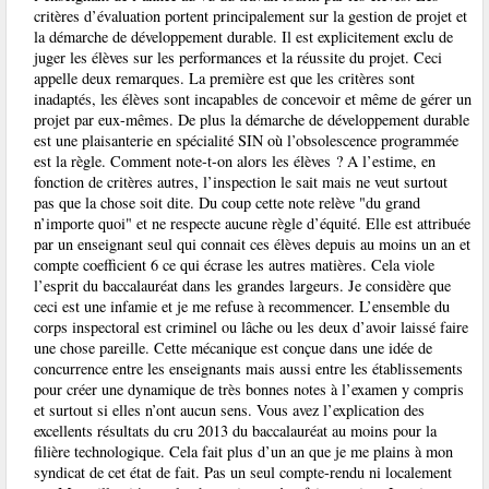
critères d’évaluation portent principalement sur la gestion de projet et
la démarche de développement durable. Il est explicitement exclu de
juger les élèves sur les performances et la réussite du projet. Ceci
appelle deux remarques. La première est que les critères sont
inadaptés, les élèves sont incapables de concevoir et même de gérer un
projet par eux-mêmes. De plus la démarche de développement durable
est une plaisanterie en spécialité SIN où l’obsolescence programmée
est la règle. Comment note-t-on alors les élèves ? A l’estime, en
fonction de critères autres, l’inspection le sait mais ne veut surtout
pas que la chose soit dite. Du coup cette note relève "du grand
n’importe quoi" et ne respecte aucune règle d’équité. Elle est attribuée
par un enseignant seul qui connait ces élèves depuis au moins un an et
compte coefficient 6 ce qui écrase les autres matières. Cela viole
l’esprit du baccalauréat dans les grandes largeurs. Je considère que
ceci est une infamie et je me refuse à recommencer. L’ensemble du
corps inspectoral est criminel ou lâche ou les deux d’avoir laissé faire
une chose pareille. Cette mécanique est conçue dans une idée de
concurrence entre les enseignants mais aussi entre les établissements
pour créer une dynamique de très bonnes notes à l’examen y compris
et surtout si elles n’ont aucun sens. Vous avez l’explication des
excellents résultats du cru 2013 du baccalauréat au moins pour la
filière technologique. Cela fait plus d’un an que je me plains à mon
syndicat de cet état de fait. Pas un seul compte-rendu ni localement