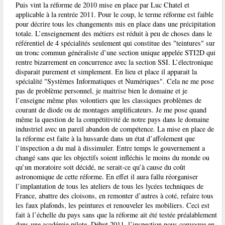
Puis vint la réforme de 2010 mise en place par Luc Chatel et
applicable à la rentrée 2011. Pour le coup, le terme réforme est faible
pour décrire tous les changements mis en place dans une précipitation
totale. L’enseignement des métiers est réduit à peu de choses dans le
référentiel de 4 spécialités seulement qui constitue des "teintures" sur
un tronc commun généraliste d’une section unique appelée STI2D qui
rentre bizarrement en concurrence avec la section SSI. L’électronique
disparait purement et simplement. En lieu et place il apparait la
spécialité "Systèmes Informatiques et Numériques". Cela ne me pose
pas de problème personnel, je maitrise bien le domaine et je
l’enseigne même plus volontiers que les classiques problèmes de
courant de diode ou de montages amplificateurs. Je me pose quand
même la question de la compétitivité de notre pays dans le domaine
industriel avec un pareil abandon de compétence. La mise en place de
la réforme est faite à la hussarde dans un état d’affolement que
l’inspection a du mal à dissimuler. Entre temps le gouvernement a
changé sans que les objectifs soient infléchis le moins du monde ou
qu’un moratoire soit décidé, ne serait-ce qu’à cause du coût
astronomique de cette réforme. En effet il aura fallu réorganiser
l’implantation de tous les ateliers de tous les lycées techniques de
France, abattre des cloisons, en remonter d’autres à coté, refaire tous
les faux plafonds, les peintures et renouveler les mobiliers. Ceci est
fait à l’échelle du pays sans que la réforme ait été testée préalablement
dans une académie pilote. Début 2011, l’inspection nous convoque en