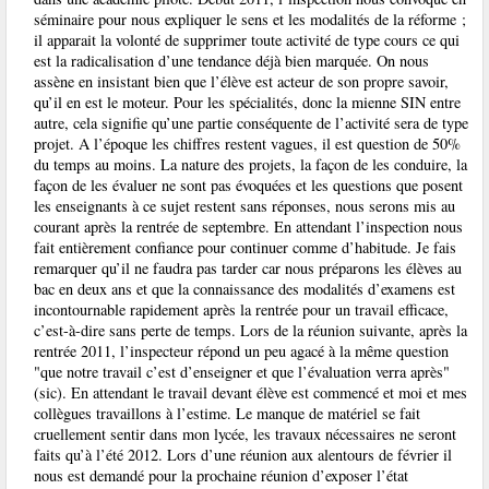
séminaire pour nous expliquer le sens et les modalités de la réforme ;
il apparait la volonté de supprimer toute activité de type cours ce qui
est la radicalisation d’une tendance déjà bien marquée. On nous
assène en insistant bien que l’élève est acteur de son propre savoir,
qu’il en est le moteur. Pour les spécialités, donc la mienne SIN entre
autre, cela signifie qu’une partie conséquente de l’activité sera de type
projet. A l’époque les chiffres restent vagues, il est question de 50%
du temps au moins. La nature des projets, la façon de les conduire, la
façon de les évaluer ne sont pas évoquées et les questions que posent
les enseignants à ce sujet restent sans réponses, nous serons mis au
courant après la rentrée de septembre. En attendant l’inspection nous
fait entièrement confiance pour continuer comme d’habitude. Je fais
remarquer qu’il ne faudra pas tarder car nous préparons les élèves au
bac en deux ans et que la connaissance des modalités d’examens est
incontournable rapidement après la rentrée pour un travail efficace,
c’est-à-dire sans perte de temps. Lors de la réunion suivante, après la
rentrée 2011, l’inspecteur répond un peu agacé à la même question
"que notre travail c’est d’enseigner et que l’évaluation verra après"
(sic). En attendant le travail devant élève est commencé et moi et mes
collègues travaillons à l’estime. Le manque de matériel se fait
cruellement sentir dans mon lycée, les travaux nécessaires ne seront
faits qu’à l’été 2012. Lors d’une réunion aux alentours de février il
nous est demandé pour la prochaine réunion d’exposer l’état