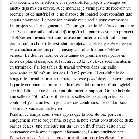
d’avancement de la réforme et si possible les projets envisagés ou
mieux déjà mis en œuvre. A ce moment je viens juste de recevoir un
premier lot de matériel et je ne dispose du logiciel correspondant que
depuis novembre. La pression amicale mais réelle pour commencer
les projets va aller augmentant. J’ai un groupe de 16 élèves et un autre
de 15 dans une salle qui est déjà trop étroite pour recevoir proprement
14 élèves en travaux pratiques et avec un matériel réduit qui ne me
permet qu’un choix très restreint de sujets. La phase passée en projet
sera cauchemardesque pour l’enseignant et la fraction d’élèves
sérieux. Le dernier mois de cette année de première sera passé en
activités plus classiques. A la rentrée 2012 les élèves sont maintenant
en terminale, j’ai les tables de travail prévues dans une salle
provisoire de 80 m2 au lieu des 140 m2 prévus. Il est difficile de
bouger, le travail en travaux pratiques reste possible et je couvre ainsi
la partie communication réseau de référentiel au moyen d’un logiciel
de simulation. Je ne dispose pas du matériel support. On me bricole
une salle de 150 m2 à partir de deux salles de cours séparées par un
couloir et j’attaque les projets dans ces conditions. Le couloir sera
abattu aux vacances de février.
Pendant ce temps nous avons appris que la note du bac porterait
uniquement sur le projet final est que la note serait constituée de deux
parties égales, une attribuée par un jury en fin d’année suite à une
soutenance orale avec support informatique, l’autre attribuée par
l’enseignant de l’année au vu du travail fourni par les élèves. Les