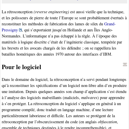
La rétroconception
(reverse engineering)
est aussi vieille que la technique,
et les polisseurs de pierre de toute l’Europe se sont probablement évertués à
reconstituer les méthodes de fabrication des lames de silex du
Grand-
Pressigny
, qui s’exportaient jusqu’en Hollande et aux Îles Anglo-
Normandes. L’informatique n’a pas échappé à la règle. À l’époque des
matériels à logique discrète c’était de l’ingénierie classique, tempérée par
les brevets et les avocats chargés de les défendre ; on se rappellera les
batailles homériques des années 1970 autour des interfaces d’IBM.
Pour le logiciel
Dans le domaine du logiciel, la rétroconception n’a servi pendant longtemps
qu’à reconstituer les spécifications d’un logiciel non-libre afin d’en produire
une imitation. Depuis quelques années son champ d’application s’est étendu
à l’analyse des logiciels malveillants (maliciels,
malwares
) pour apprendre
à s’en protéger. La rétroconception du logiciel s’applique en général à un
programme compilé, donc traduit en langage machine, d’une lecture
particulièrement laborieuse et difficile. Les auteurs se protègent de la
rétroconception par l’obscurcissement du code (en anglais
obfuscation
,
ensemble de techniques destinées à le rendre incompréhensible), et