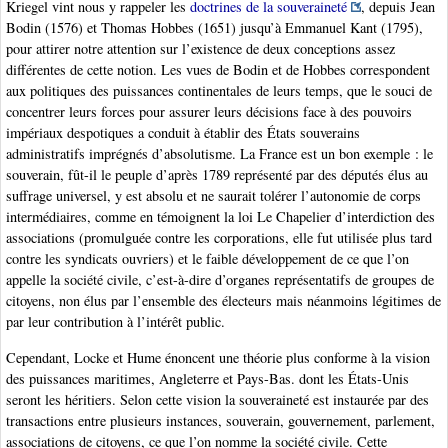
Kriegel vint nous y rappeler les
doctrines de la souveraineté
, depuis Jean
Bodin (1576) et Thomas Hobbes (1651) jusqu’à Emmanuel Kant (1795),
pour attirer notre attention sur l’existence de deux conceptions assez
différentes de cette notion. Les vues de Bodin et de Hobbes correspondent
aux politiques des puissances continentales de leurs temps, que le souci de
concentrer leurs forces pour assurer leurs décisions face à des pouvoirs
impériaux despotiques a conduit à établir des États souverains
administratifs imprégnés d’absolutisme. La France est un bon exemple : le
souverain, fût-il le peuple d’après 1789 représenté par des députés élus au
suffrage universel, y est absolu et ne saurait tolérer l’autonomie de corps
intermédiaires, comme en témoignent la loi Le Chapelier d’interdiction des
associations (promulguée contre les corporations, elle fut utilisée plus tard
contre les syndicats ouvriers) et le faible développement de ce que l’on
appelle la société civile, c’est-à-dire d’organes représentatifs de groupes de
citoyens, non élus par l’ensemble des électeurs mais néanmoins légitimes de
par leur contribution à l’intérêt public.
Cependant, Locke et Hume énoncent une théorie plus conforme à la vision
des puissances maritimes, Angleterre et Pays-Bas. dont les États-Unis
seront les héritiers. Selon cette vision la souveraineté est instaurée par des
transactions entre plusieurs instances, souverain, gouvernement, parlement,
associations de citoyens, ce que l’on nomme la société civile. Cette