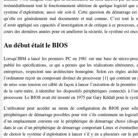
irrémédiablement tout le fonctionnement ultérieur de quelque logiciel que 
système d’exploitation, aussi sûr soit-il. Cette question du démarrage est
qu’elle est généralement mal documentée et mal connue. C’est tout le
d’avoir appliqué ses capacités d’investigation et de critique à ce processus,
cours des dernières années pour en améliorer la sécurité, le système est encore
Au début était le BIOS
Lorsqu’IBM a lancé les premiers PC en 1981 sur une base de micro-proce
publié les spécifications, ce qui a permis que les réalisations ultérieures,
entreprises, respectent une architecture homogène. Selon ces règles archit
l’ordinateur reçoit un composant distinct du processeur
[
1
]
qui contient un
de mise sous tension est câblé de façon à lancer l’exécution de la première
de la carte-mère, à identifier les dispositifs périphériques connectés à l’or
processeur. Le BIOS avait été inventé en 1975 par Gary Kildall pour le s
L’utilisateur peut accéder au menu de configuration du BIOS pour sélec
périphériques de démarrage possibles pour voir s’ils contiennent un logicie
d’un emplacement convenu sur le périphérique de démarrage choisi (dis
dans le cas d’un périphérique de démarrage comportant Linux et éventuellem
de choisir le système d’exploitation à lancer s’il y en a plusieurs sur le pé