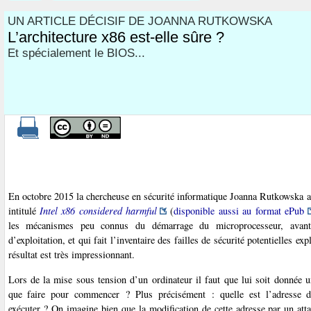
UN ARTICLE DÉCISIF DE JOANNA RUTKOWSKA
L’architecture x86 est-elle sûre ?
Et spécialement le BIOS...
En octobre 2015 la chercheuse en sécurité informatique Joanna Rutkowska a p
intitulé
Intel x86 considered harmful
(
disponible aussi au format ePub
les mécanismes peu connus du démarrage du microprocesseur, avan
d’exploitation, et qui fait l’inventaire des failles de sécurité potentielles ex
résultat est très impressionnant.
Lors de la mise sous tension d’un ordinateur il faut que lui soit donnée 
que faire pour commencer ? Plus précisément : quelle est l’adresse d
exécuter ? On imagine bien que la modification de cette adresse par un att