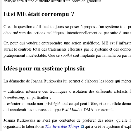
analyse sera d’une difficulté accrue d’un ordre de grandeur.
Et si ME était corrompu ?
C’est la question qu’il faut toujours se poser à propos d’un système tout-pu
détourné vers des actions maléfiques, intentionnellement ou par suite d’une a
Or, pour qui voudrait entreprendre une action maléfique, ME est l’infras
aurait le contrôle total des traitements effectués par le système et des donnée
pratiquement indétectable. Que ce
rootkit
soit implanté par la mafia ou par 
Idées pour un système plus sûr
La démarche de Joanna Rutkowska lui permet d’élaborer les idées qui mènen
–
utilisation intensive des techniques d’isolation des différents artefacts 
(sandboxing)
en particulier ;
–
exécuter en mode non-privilégié tout ce qui peut l’être, et son article démo
qui annulerait les menaces de type
Evil Maid
et DMA par exemple.
Joanna Rutkowska ne s’est pas contentée de proférer des idées, qu’elle r
organisant le laboratoire
The Invisible Things
qui a créé le système d’exp