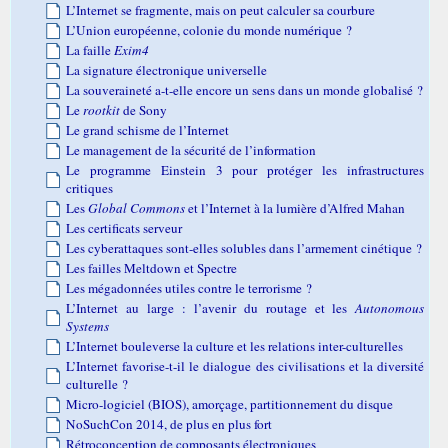
L’Internet se fragmente, mais on peut calculer sa courbure
L’Union européenne, colonie du monde numérique ?
La faille
Exim4
La signature électronique universelle
La souveraineté a-t-elle encore un sens dans un monde globalisé ?
Le
rootkit
de Sony
Le grand schisme de l’Internet
Le management de la sécurité de l’information
Le programme Einstein 3 pour protéger les infrastructures
critiques
Les
Global Commons
et l’Internet à la lumière d’Alfred Mahan
Les certificats serveur
Les cyberattaques sont-elles solubles dans l’armement cinétique ?
Les failles Meltdown et Spectre
Les mégadonnées utiles contre le terrorisme ?
L’Internet au large : l’avenir du routage et les
Autonomous
Systems
L’Internet bouleverse la culture et les relations inter-culturelles
L’Internet favorise-t-il le dialogue des civilisations et la diversité
culturelle ?
Micro-logiciel (BIOS), amorçage, partitionnement du disque
NoSuchCon 2014, de plus en plus fort
Rétroconception de composants électroniques