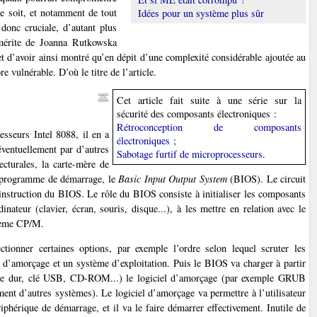
ce soit, et notamment de tout
Idées pour un système plus sûr
 donc cruciale, d’autant plus
 mérite de Joanna Rutkowska
 et d’avoir ainsi montré qu’en dépit d’une complexité considérable ajoutée au
 vulnérable. D’où le titre de l’article.
Cet article fait suite à une série sur la
sécurité des composants électroniques :
Rétroconception de composants
sseurs Intel 8088, il en a
électroniques
;
 éventuellement par d’autres
Sabotage furtif de microprocesseurs
.
ecturales, la carte-mère de
 programme de démarrage, le
Basic Input Output System
(BIOS). Le circuit
 instruction du BIOS. Le rôle du BIOS consiste à initialiser les composants
dinateur (clavier, écran, souris, disque...), à les mettre en relation avec le
ystème CP/M.
tionner certaines options, par exemple l’ordre selon lequel scruter les
l d’amorçage et un système d’exploitation. Puis le BIOS va charger à partir
que dur, clé USB, CD-ROM...) le logiciel d’amorçage (par exemple GRUB
ent d’autres systèmes). Le logiciel d’amorçage va permettre à l’utilisateur
riphérique de démarrage, et il va le faire démarrer effectivement. Inutile de