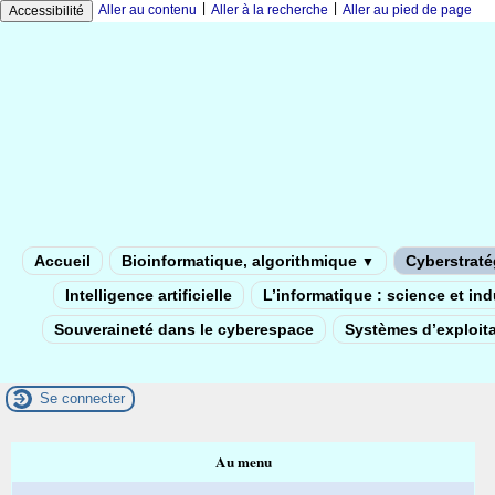
|
|
Aller au contenu
Aller à la recherche
Aller au pied de page
Accessibilité
Accueil
Bioinformatique, algorithmique
Cyberstratég
▼
Intelligence artificielle
L’informatique : science et in
Souveraineté dans le cyberespace
Systèmes d’exploita
Se connecter
Au menu