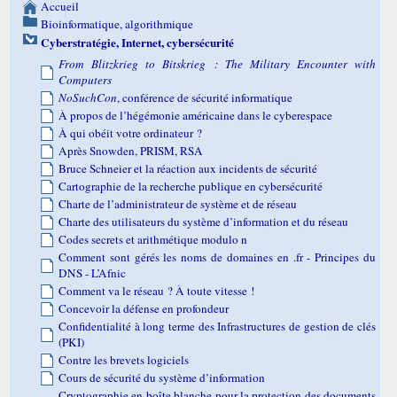
Accueil
Bioinformatique, algorithmique
Cyberstratégie, Internet, cybersécurité
From Blitzkrieg to Bitskrieg : The Military Encounter with
Computers
NoSuchCon
, conférence de sécurité informatique
À propos de l’hégémonie américaine dans le cyberespace
À qui obéit votre ordinateur ?
Après Snowden, PRISM, RSA
Bruce Schneier et la réaction aux incidents de sécurité
Cartographie de la recherche publique en cybersécurité
Charte de l’administrateur de système et de réseau
Charte des utilisateurs du système d’information et du réseau
Codes secrets et arithmétique modulo n
Comment sont gérés les noms de domaines en .fr - Principes du
DNS - L’Afnic
Comment va le réseau ? À toute vitesse !
Concevoir la défense en profondeur
Confidentialité à long terme des Infrastructures de gestion de clés
(PKI)
Contre les brevets logiciels
Cours de sécurité du système d’information
Cryptographie en boîte blanche pour la protection des documents