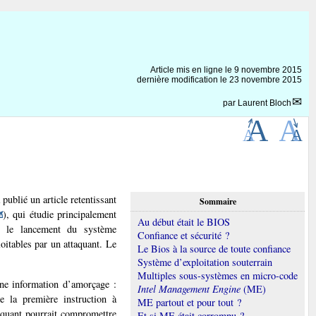
Article mis en ligne le
9 novembre 2015
dernière modification le 23 novembre 2015
par
Laurent Bloch
ublié un article retentissant
Sommaire
), qui étudie principalement
Au début était le BIOS
t le lancement du système
Confiance et sécurité ?
ploitables par un attaquant. Le
Le Bios à la source de toute confiance
Système d’exploitation souterrain
Multiples sous-systèmes en micro-code
une information d’amorçage :
Intel Management Engine
(ME)
e la première instruction à
ME partout et pour tout ?
aquant pourrait compromettre
Et si ME était corrompu ?