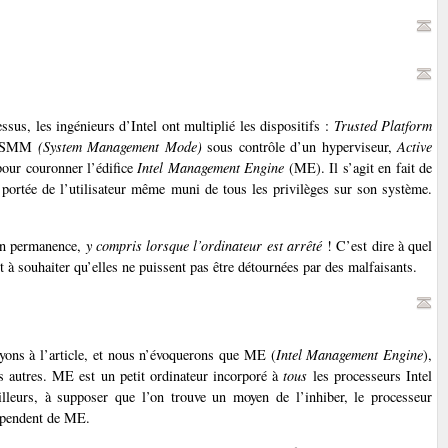
essus, les ingénieurs d’Intel ont multiplié les dispositifs :
Trusted Platform
de SMM
(System Management Mode)
sous contrôle d’un hyperviseur,
Active
our couronner l’édifice
Intel Management Engine
(ME). Il s’agit en fait de
 portée de l’utilisateur même muni de tous les privilèges sur son système.
en permanence,
y compris lorsque l’ordinateur est arrêté
! C’est dire à quel
st à souhaiter qu’elles ne puissent pas être détournées par des malfaisants.
oyons à l’article, et nous n’évoquerons que ME (
Intel Management Engine
),
es autres. ME est un petit ordinateur incorporé à
tous
les processeurs Intel
ailleurs, à supposer que l’on trouve un moyen de l’inhiber, le processeur
dépendent de ME.