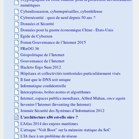
numériques
Cyberdissuasion, cyberreprésailles, cyberdéfense
Cybersécurité : quoi de neuf depuis 50 ans ?
Données et Sécurité
Données pour la guerre économique Chine - États-Unis
Égide de Cyberzen
Forum Gouvernance de l’Internet 2015
FRnOG 36
Géopolitique de l’Internet
Gouvernance de l’Internet
Hackito Ergo Sum 2012
Hôpitaux et collectivités territoriales particulièrement visés
Il faut que le DNS soit unique
Informatique confidentielle
Interceptions, boîtes noires et algorithmes
Internet, espaces publics mondiaux, Alfred Mahan,
once again
Inventer l’Internet (Inventing the Internet)
Journée Sécurité des Systèmes d’Information 2012
L’architecture x86 est-elle sûre ?
L’Atlas 2014 des enjeux maritimes
L’attaque “Volt Boot” sur la mémoire statique du SoC
L’IA face à un problème de réseau