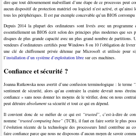
dire que tout détournement malveillant d’une étape de ce processus peut co
aucun dispositif de protection matériel ou logiciel n’est activé, et qu’ains
tous les périphériques. Il est par exemple concevable qu’un BIOS corrompu 
Depuis 2014 la plupart des ordinateurs sont livrés avec un programme
essentiellement un BIOS écrit selon des principes plus modernes que ses pré
disques de plus grande capacité avec un plus grand nombre de partitions.
vendeurs d’ordinateurs certifiés pour Windows 8 ou 10 l’obligation de livre
une clé de chiffrement privée détenue par Microsoft et utilisée pour si
l’
installation d’un système d’exploitation libre
sur ces machines.
Confiance et sécurité ?
Joanna Rutkowska nous avertit d’une confusion terminologique : le terme
“
sentiment de sécurité, alors qu’au contraire la crainte devrait nous étre
confiance » sans nous donner les moyens de le vérifier, donc on nous contra
peut détruire
absolument
sa sécurité et tout ce qui en dépend.
Il convient donc de se méfier de ce qui est
“trusted”
, c’est-à-dire de co
nomme
“trusted computing base”
(TCB), il faut en faire sortir le plus p
l’évolution récente de la technologie des processeurs Intel contribue au 
faire confiance parce que nous ne disposons d’aucun moyen de savoir commen