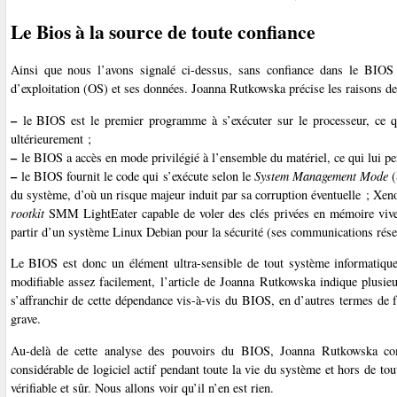
Le Bios à la source de toute confiance
Ainsi que nous l’avons signalé ci-dessus, sans confiance dans le BIOS 
d’exploitation (OS) et ses données. Joanna Rutkowska précise les raisons de c
–
le BIOS est le premier programme à s’exécuter sur le processeur, ce q
ultérieurement ;
–
le BIOS a accès en mode privilégié à l’ensemble du matériel, ce qui lui p
–
le BIOS fournit le code qui s’exécute selon le
System Management Mode
(
du système, d’où un risque majeur induit par sa corruption éventuelle ; Xeno
rootkit
SMM LightEater capable de voler des clés privées en mémoire vive 
partir d’un système Linux Debian pour la sécurité (ses communications résea
Le BIOS est donc un élément ultra-sensible de tout système informatique
modifiable assez facilement, l’article de Joanna Rutkowska indique plusieu
s’affranchir de cette dépendance vis-à-vis du BIOS, en d’autres termes de f
grave.
Au-delà de cette analyse des pouvoirs du BIOS, Joanna Rutkowska com
considérable de logiciel actif pendant toute la vie du système et hors de tout
vérifiable et sûr. Nous allons voir qu’il n’en est rien.