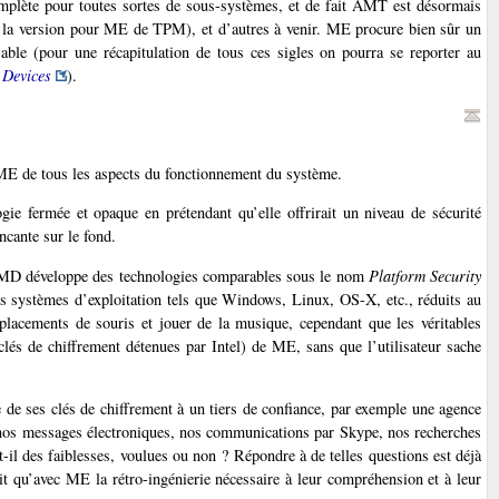
omplète pour toutes sortes de sous-systèmes, et de fait AMT est désormais
 la version pour ME de TPM), et d’autres à venir. ME procure bien sûr un
le (pour une récapitulation de tous ces sigles on pourra se reporter au
 Devices
).
 ME de tous les aspects du fonctionnement du système.
gie fermée et opaque en prétendant qu’elle offrirait un niveau de sécurité
ncante sur le fond.
x (AMD développe des technologies comparables sous le nom
Platform Security
des systèmes d’exploitation tels que Windows, Linux, OS-X, etc., réduits au
déplacements de souris et jouer de la musique, cependant que les véritables
 clés de chiffrement détenues par Intel) de ME, sans que l’utilisateur sache
e de ses clés de chiffrement à un tiers de confiance, par exemple une agence
r nos messages électroniques, nos communications par Skype, nos recherches
l des faiblesses, voulues ou non ? Répondre à de telles questions est déjà
ait qu’avec ME la rétro-ingénierie nécessaire à leur compréhension et à leur