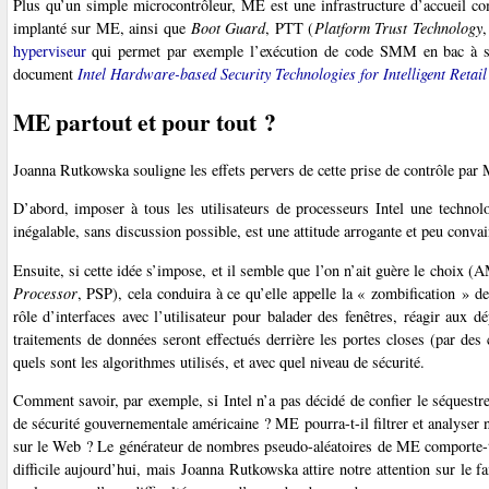
Plus qu’un simple microcontrôleur, ME est une infrastructure d’accueil c
implanté sur ME, ainsi que
Boot Guard
, PTT (
Platform Trust Technology
,
hyperviseur
qui permet par exemple l’exécution de code SMM en bac à sab
document
Intel Hardware-based Security Technologies for Intelligent Retail
ME partout et pour tout ?
Joanna Rutkowska souligne les effets pervers de cette prise de contrôle par
D’abord, imposer à tous les utilisateurs de processeurs Intel une technolo
inégalable, sans discussion possible, est une attitude arrogante et peu convai
Ensuite, si cette idée s’impose, et il semble que l’on n’ait guère le choi
Processor
, PSP), cela conduira à ce qu’elle appelle la « zombification » 
rôle d’interfaces avec l’utilisateur pour balader des fenêtres, réagir aux 
traitements de données seront effectués derrière les portes closes (par des
quels sont les algorithmes utilisés, et avec quel niveau de sécurité.
Comment savoir, par exemple, si Intel n’a pas décidé de confier le séquestr
de sécurité gouvernementale américaine ? ME pourra-t-il filtrer et analyse
sur le Web ? Le générateur de nombres pseudo-aléatoires de ME comporte-t-i
difficile aujourd’hui, mais Joanna Rutkowska attire notre attention sur le f