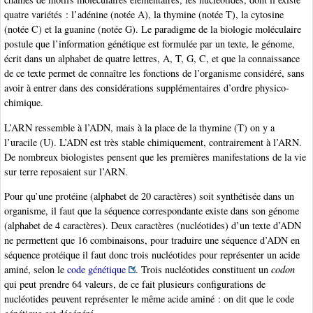
quatre variétés : l’adénine (notée A), la thymine (notée T), la cytosine
(notée C) et la guanine (notée G). Le paradigme de la biologie moléculaire
postule que l’information génétique est formulée par un texte, le génome,
écrit dans un alphabet de quatre lettres, A, T, G, C, et que la connaissance
de ce texte permet de connaître les fonctions de l’organisme considéré, sans
avoir à entrer dans des considérations supplémentaires d’ordre physico-
chimique.
L’ARN ressemble à l’ADN, mais à la place de la thymine (T) on y a
l’uracile (U). L’ADN est très stable chimiquement, contrairement à l’ARN.
De nombreux biologistes pensent que les premières manifestations de la vie
sur terre reposaient sur l’ARN.
Pour qu’une protéine (alphabet de 20 caractères) soit synthétisée dans un
organisme, il faut que la séquence correspondante existe dans son génome
(alphabet de 4 caractères). Deux caractères (nucléotides) d’un texte d’ADN
ne permettent que 16 combinaisons, pour traduire une séquence d’ADN en
séquence protéique il faut donc trois nucléotides pour représenter un acide
aminé, selon le
code génétique
. Trois nucléotides constituent un
codon
qui peut prendre 64 valeurs, de ce fait plusieurs configurations de
nucléotides peuvent représenter le même acide aminé : on dit que le code