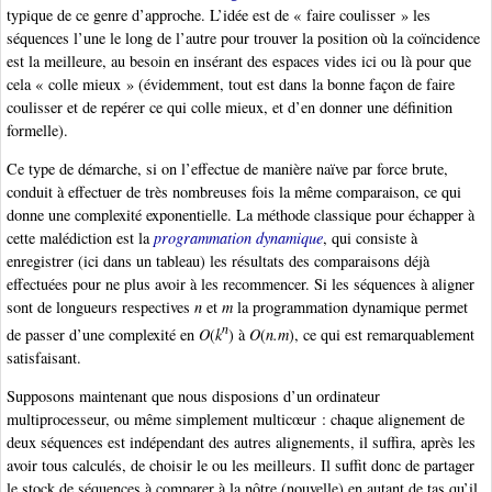
typique de ce genre d’approche. L’idée est de « faire coulisser » les
séquences l’une le long de l’autre pour trouver la position où la coïncidence
est la meilleure, au besoin en insérant des espaces vides ici ou là pour que
cela « colle mieux » (évidemment, tout est dans la bonne façon de faire
coulisser et de repérer ce qui colle mieux, et d’en donner une définition
formelle).
Ce type de démarche, si on l’effectue de manière naïve par force brute,
conduit à effectuer de très nombreuses fois la même comparaison, ce qui
donne une complexité exponentielle. La méthode classique pour échapper à
cette malédiction est la
programmation dynamique
, qui consiste à
enregistrer (ici dans un tableau) les résultats des comparaisons déjà
effectuées pour ne plus avoir à les recommencer. Si les séquences à aligner
sont de longueurs respectives
n
et
m
la programmation dynamique permet
n
de passer d’une complexité en
O
(
k
) à
O
(
n.m
), ce qui est remarquablement
satisfaisant.
Supposons maintenant que nous disposions d’un ordinateur
multiprocesseur, ou même simplement multicœur : chaque alignement de
deux séquences est indépendant des autres alignements, il suffira, après les
avoir tous calculés, de choisir le ou les meilleurs. Il suffit donc de partager
le stock de séquences à comparer à la nôtre (nouvelle) en autant de tas qu’il