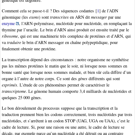
génétique est dégénéré.
Comment cela se passe-t-il ? Des séquences codantes
[
1
]
de l’ADN
génomique (les
exons
) sont
transcrites
en ARN dit
messager
par une
enzyme
, l’ARN-polymérase, nucléotide pour nucléotide, en remplaçant la
thymine par l’uracile. Le brin d’ARN ainsi produit est ensuite traité par le
ribosome
, qui est une machinerie très complexe de protéines et d’ARN, qui
va
traduire
le brin d’ARN messager en chaîne polypeptidique, pour
finalement obtenir une protéine.
La transcription dépend des circonstances : notre organisme ne synthétise
pas les mêmes protéines le matin que le soir, ni lorsque nous sommes en
bonne santé que lorsque nous sommes malade, et bien sûr cela diffère d’un
organe à l’autre de notre corps. Ce sont des
gènes
différents qui sont
exprimés
. L’étude de ces phénomènes permet de caractériser le
transcriptome
. Le génome humain comporte 3,4 milliards de nucléotides et
quelques 25 000 gènes.
Le bon déroulement du processus suppose que la transcription et la
traduction prennent bien les codons correctement, trois nucléotides par trois
nucléotides, et s’arrêtent à un codon STOP (UAG, UGA ou UAA), c’est le
cadre de lecture. Si, pour une raison ou une autre, le cadre de lecture se
décale, par exemple parce qu’un nucléotide a été détruit ou au contraire