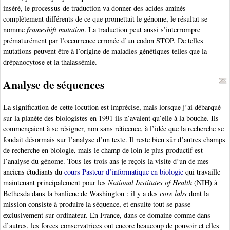
inséré, le processus de traduction va donner des acides aminés
complètement différents de ce que promettait le génome, le résultat se
nomme
frameshift mutation
. La traduction peut aussi s’interrompre
prématurément par l’occurrence erronée d’un codon STOP. De telles
mutations peuvent être à l’origine de maladies génétiques telles que la
drépanocytose et la thalassémie.
Analyse de séquences
La signification de cette locution est imprécise, mais lorsque j’ai débarqué
sur la planète des biologistes en 1991 ils n’avaient qu’elle à la bouche. Ils
commençaient à se résigner, non sans réticence, à l’idée que la recherche se
fondait désormais sur l’analyse d’un texte. Il reste bien sûr d’autres champs
de recherche en biologie, mais le champ de loin le plus productif est
l’analyse du génome. Tous les trois ans je reçois la visite d’un de mes
anciens étudiants du
cours Pasteur d’informatique en biologie
qui travaille
maintenant principalement pour les
National Institutes of Health
(NIH) à
Bethesda dans la banlieue de Washington : il y a des
core labs
dont la
mission consiste à produire la séquence, et ensuite tout se passe
exclusivement sur ordinateur. En France, dans ce domaine comme dans
d’autres, les forces conservatrices ont encore beaucoup de pouvoir et elles