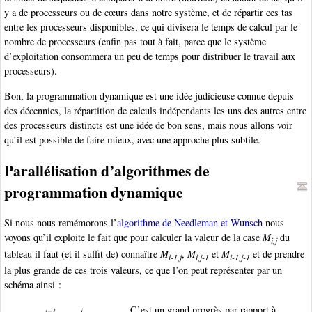
y a de processeurs ou de cœurs dans notre système, et de répartir ces tas
entre les processeurs disponibles, ce qui divisera le temps de calcul par le
nombre de processeurs (enfin pas tout à fait, parce que le système
d’exploitation consommera un peu de temps pour distribuer le travail aux
processeurs).
Bon, la programmation dynamique est une idée judicieuse connue depuis
des décennies, la répartition de calculs indépendants les uns des autres entre
des processeurs distincts est une idée de bon sens, mais nous allons voir
qu’il est possible de faire mieux, avec une approche plus subtile.
Parallélisation d’algorithmes de
programmation dynamique
Si nous nous remémorons l’
algorithme de Needleman et Wunsch
nous
voyons qu’il exploite le fait que pour calculer la valeur de la case
M
du
i,j
tableau il faut (et il suffit de) connaître
M
,
M
et
M
et de prendre
i-1,j
i,j-1
i-1,j-1
la plus grande de ces trois valeurs, ce que l’on peut représenter par un
schéma ainsi :
C’est un grand progrès par rapport à