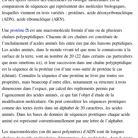
comparaison de séquences qui représentent des molécules biologiques,
lesquelles viennent en trois variétés : protéines, acide désoxyribonucléique
(ADN), acide ribonucléique (ARN).
Une
protéine
est une macromolécule formée d’une ou de plusieurs
chaînes polypeptidiques. Chacune de ces chaînes est constituée de
l’enchaînement d’acides aminés liés entre eux par des liaisons peptidiques.
Les acides aminés, dans le monde vivant tel que nous le connaissons à la
surface de la terre, sont au nombre de 20 (22 dans certains cas particuliers
que nous omettons ici), et leur succession dans une chaîne polypeptidique
est la séquence de la protéine (ou d’une sous-unité de protéine le cas
échéant). Connaître la séquence d’une protéine ne livre pas toutes ses
propriétés, mais beaucoup d’entre elles, notamment sa structure à trois
dimensions dans l’espace, par calcul des repliements permis par
l’agencement des acides aminés, ce qui fait l’objet d’étude de la
modélisation moléculaire. On peut considérer les séquences protéiques
comme des textes écrits dans un alphabet de 20 caractères, les acides
aminés. Dans les bases de données de séquences protéiques chaque acide
aminé est représenté conventionnellement par une lettre de l’alphabet.
Les macromolécules (on dit aussi polymères) d’ADN sont de longues
chaînes de motifs moléculaires élémentaires, les nucléotides, dont il existe