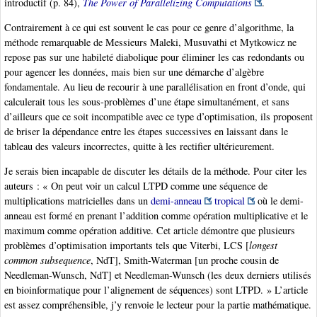
introductif (p. 84),
The Power of Parallelizing Computations
.
Contrairement à ce qui est souvent le cas pour ce genre d’algorithme, la
méthode remarquable de Messieurs Maleki, Musuvathi et Mytkowicz ne
repose pas sur une habileté diabolique pour éliminer les cas redondants ou
pour agencer les données, mais bien sur une démarche d’algèbre
fondamentale. Au lieu de recourir à une parallélisation en front d’onde, qui
calculerait tous les sous-problèmes d’une étape simultanément, et sans
d’ailleurs que ce soit incompatible avec ce type d’optimisation, ils proposent
de briser la dépendance entre les étapes successives en laissant dans le
tableau des valeurs incorrectes, quitte à les rectifier ultérieurement.
Je serais bien incapable de discuter les détails de la méthode. Pour citer les
auteurs : « On peut voir un calcul LTPD comme une séquence de
multiplications matricielles dans un
demi-anneau
tropical
où le demi-
anneau est formé en prenant l’addition comme opération multiplicative et le
maximum comme opération additive. Cet article démontre que plusieurs
problèmes d’optimisation importants tels que Viterbi, LCS [
longest
common subsequence
, NdT], Smith-Waterman [un proche cousin de
Needleman-Wunsch, NdT] et Needleman-Wunsch (les deux derniers utilisés
en bioinformatique pour l’alignement de séquences) sont LTPD. » L’article
est assez compréhensible, j’y renvoie le lecteur pour la partie mathématique.