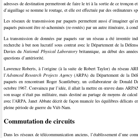
adresses de destination permettront de faire le tri à la sortie de ce tronçon 
d’aiguillage se nomme le routage, et elle est effectuée par des ordinateurs 
Les réseaux de transmission par paquets permettent aussi d’imaginer qu’en
paquets puissent être ré-acheminés (re-routés) par un autre itinéraire, à cond
La transmission de données par paquets sur un réseau a été inventée i
recherche à but non lucratif sous contrat avec le Département de la Défens
Davies du
National Physical Laboratory
britannique, au début des années
questions d’antériorité.
Lawrence Roberts, à l’origine (à la suite de Robert Taylor) du réseau
l’
Advanced Research Projects Agency
(ARPA) du Département de la Défens
paquets en rencontrant Roger Scantlebury, un collaborateur de Donald Da
octobre 1967. Convaincu par l’idée, il allait la mettre en œuvre dans AR
son usage n’était pas militaire, mais destiné au partage de moyens de calcul 
avec l’ARPA. Janet Abbate décrit de façon nuancée les équilibres délicats ent
pleine période de guerre du Viêt-Nam.
Commutation de circuits
Dans les réseaux de télécommunication anciens, l’établissement d’une commu