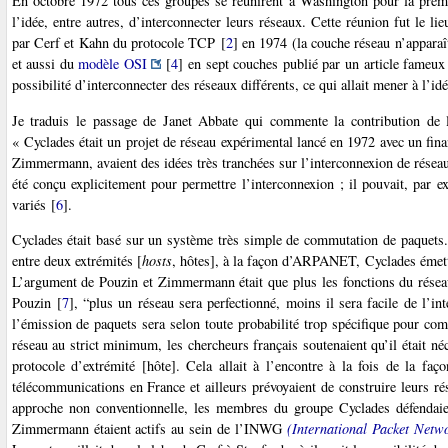
En octobre 1972 tous ces groupes se réunirent à Washington pour la premi
l’idée, entre autres, d’interconnecter leurs réseaux. Cette réunion fut le li
par Cerf et Kahn du protocole TCP
[
2
]
en 1974 (la couche réseau n’appara
et aussi du
modèle OSI
[
4
]
en sept couches publié par un article fameux
possibilité d’interconnecter des réseaux différents, ce qui allait mener à l’idé
Je traduis le passage de Janet Abbate qui commente la contribution de l
« Cyclades était un projet de réseau expérimental lancé en 1972 avec un fi
Zimmermann, avaient des idées très tranchées sur l’interconnexion de résea
été conçu explicitement pour permettre l’interconnexion ; il pouvait, par e
variés
[
6
]
.
Cyclades était basé sur un système très simple de commutation de paquets. 
entre deux extrémités [
hosts
, hôtes], à la façon d’ARPANET, Cyclades émett
L’argument de Pouzin et Zimmermann était que plus les fonctions du réseau r
Pouzin
[
7
]
, “plus un réseau sera perfectionné, moins il sera facile de l’in
l’émission de paquets sera selon toute probabilité trop spécifique pour co
réseau au strict minimum, les chercheurs français soutenaient qu’il était né
protocole d’extrémité [hôte]. Cela allait à l’encontre à la fois de la 
télécommunications en France et ailleurs prévoyaient de construire leurs r
approche non conventionnelle, les membres du groupe Cyclades défendaien
Zimmermann étaient actifs au sein de l’INWG
(International Packet Net