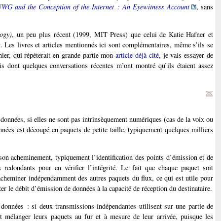
NWG and the Conception of the Internet : An Eyewitness Account
, sans
logy)
, un peu plus récent (1999, MIT Press) que celui de Katie Hafner et
. Les livres et articles mentionnés ici sont complémentaires, même s’ils se
nier, qui répéterait en grande partie mon
article déjà cité
, je vais essayer de
ais dont quelques conversations récentes m’ont montré qu’ils étaient assez
données, si elles ne sont pas intrinsèquement numériques (cas de la voix ou
nées est découpé en paquets de petite taille, typiquement quelques milliers
 son acheminement, typiquement l’identification des points d’émission et de
redondants pour en vérifier l’intégrité. Le fait que chaque paquet soit
acheminer indépendamment des autres paquets du flux, ce qui est utile pour
ter le débit d’émission de données à la capacité de réception du destinataire.
données : si deux transmissions indépendantes utilisent sur une partie de
t mélanger leurs paquets au fur et à mesure de leur arrivée, puisque les