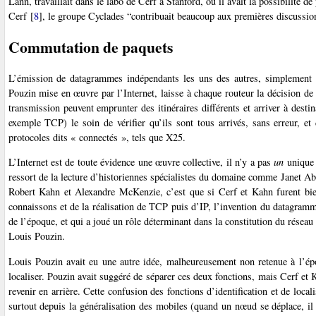
Lann, travaillait dans le labo de Cerf à Stanford, où il avait la possibilité 
Cerf
[
8
]
, le groupe Cyclades “contribuait beaucoup aux premières discussion
Commutation de paquets
L’émission de datagrammes indépendants les uns des autres, simplement m
Pouzin mise en œuvre par l’Internet, laisse à chaque routeur la décision d
transmission peuvent emprunter des itinéraires différents et arriver à desti
exemple TCP) le soin de vérifier qu’ils sont tous arrivés, sans erreur, et
protocoles dits « connectés », tels que X25.
L’Internet est de toute évidence une œuvre collective, il n’y a pas
un
unique 
ressort de la lecture d’historiennes spécialistes du domaine comme Janet A
Robert Kahn et Alexandre McKenzie, c’est que si Cerf et Kahn furent bi
connaissons et de la réalisation de TCP puis d’IP, l’invention du datagramme,
de l’époque, et qui a joué un rôle déterminant dans la constitution du réseau 
Louis Pouzin.
Louis Pouzin avait eu une autre idée, malheureusement non retenue à l’époq
localiser. Pouzin avait suggéré de séparer ces deux fonctions, mais Cerf et K
revenir en arrière. Cette confusion des fonctions d’identification et de loc
surtout depuis la généralisation des mobiles (quand un nœud se déplace, il 