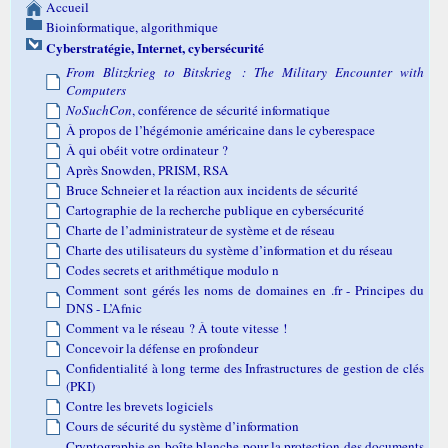
Accueil
Bioinformatique, algorithmique
Cyberstratégie, Internet, cybersécurité
From Blitzkrieg to Bitskrieg : The Military Encounter with
Computers
NoSuchCon
, conférence de sécurité informatique
À propos de l’hégémonie américaine dans le cyberespace
À qui obéit votre ordinateur ?
Après Snowden, PRISM, RSA
Bruce Schneier et la réaction aux incidents de sécurité
Cartographie de la recherche publique en cybersécurité
Charte de l’administrateur de système et de réseau
Charte des utilisateurs du système d’information et du réseau
Codes secrets et arithmétique modulo n
Comment sont gérés les noms de domaines en .fr - Principes du
DNS - L’Afnic
Comment va le réseau ? À toute vitesse !
Concevoir la défense en profondeur
Confidentialité à long terme des Infrastructures de gestion de clés
(PKI)
Contre les brevets logiciels
Cours de sécurité du système d’information
Cryptographie en boîte blanche pour la protection des documents