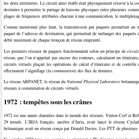
les deux extrémités. Le circuit ainsi établi était physiquement réservé à la
destinées à permettre le partage de liaisons physiques entre plusieurs commu
plages de fréquences attribuées chacune à une communication, le multiplexage
Comme mentionné plus haut, la transmission par paquets permettait un mu
paquet de l’adresse de destination, qui permettait de mélanger des paquets 
débit maximum de chaque tronçon de réseau emprunté.
Les premiers réseaux de paquets fonctionnaient selon un principe de
circuit
réseau, que l’on n’appelait pas encore des routeurs, calculaient un itinéraire
circuits virtuels plaçait les opérations de calcul d’itinéraire et de cont
effectuaient l’aiguillage (la
commutation
) des flux de données.
Le réseau ARPANET, le réseau du
National Physical Laboratory
britanniqu
réseaux à commutation de circuits virtuels.
1972 : tempêtes sous les crânes
1972 est une année charnière dans le monde des réseaux. Vinton Cerf et Rob
29 nœuds. L’IRIA français, ancêtre d’Inria, avait lancé le réseau Cycl
britannique avait un réseau conçu par Donald Davies. Les PTT de plusieurs p