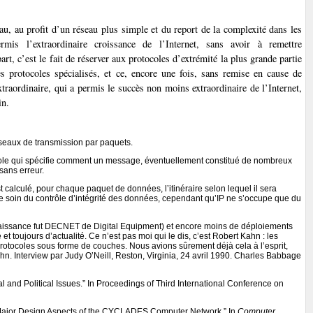
au, au profit d’un réseau plus simple et du report de la complexité dans les
mis l’extraordinaire croissance de l’Internet, sans avoir à remettre
rt, c’est le fait de réserver aux protocoles d’extrémité la plus grande partie
s protocoles spécialisés, et ce, encore une fois, sans remise en cause de
xtraordinaire, qui a permis le succès non moins extraordinaire de l’Internet,
in.
éseaux de transmission par paquets.
ole qui spécifie comment un message, éventuellement constitué de nombreux
sans erreur.
t calculé, pour chaque paquet de données, l’itinéraire selon lequel il sera
e soin du contrôle d’intégrité des données, cependant qu’IP ne s’occupe que du
naissance fut DECNET de Digital Equipment) et encore moins de déploiements
 et toujours d’actualité. Ce n’est pas moi qui le dis, c’est Robert Kahn : les
otocoles sous forme de couches. Nous avions sûrement déjà cela à l’esprit,
Kahn. Interview par Judy O’Neill, Reston, Virginia, 24 avril 1990. Charles Babbage
 and Political Issues.” In Proceedings of Third International Conference on
d Major Design Aspects of the CYCLADES Computer Network.” In
Computer