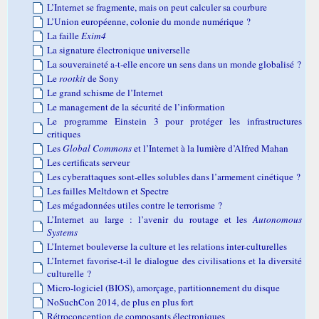
L’Internet se fragmente, mais on peut calculer sa courbure
L’Union européenne, colonie du monde numérique ?
La faille
Exim4
La signature électronique universelle
La souveraineté a-t-elle encore un sens dans un monde globalisé ?
Le
rootkit
de Sony
Le grand schisme de l’Internet
Le management de la sécurité de l’information
Le programme Einstein 3 pour protéger les infrastructures
critiques
Les
Global Commons
et l’Internet à la lumière d’Alfred Mahan
Les certificats serveur
Les cyberattaques sont-elles solubles dans l’armement cinétique ?
Les failles Meltdown et Spectre
Les mégadonnées utiles contre le terrorisme ?
L’Internet au large : l’avenir du routage et les
Autonomous
Systems
L’Internet bouleverse la culture et les relations inter-culturelles
L’Internet favorise-t-il le dialogue des civilisations et la diversité
culturelle ?
Micro-logiciel (BIOS), amorçage, partitionnement du disque
NoSuchCon 2014, de plus en plus fort
Rétroconception de composants électroniques