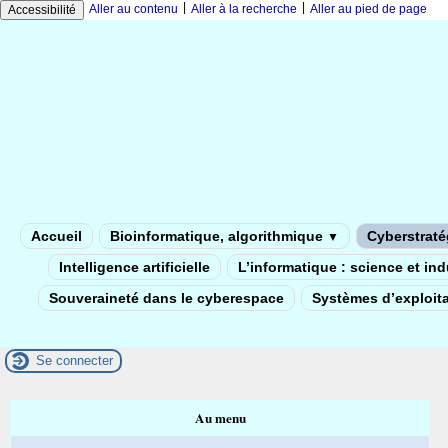
|
|
Aller au contenu
Aller à la recherche
Aller au pied de page
Accessibilité
Accueil
Bioinformatique, algorithmique
Cyberstratég
▼
Intelligence artificielle
L’informatique : science et in
Souveraineté dans le cyberespace
Systèmes d’exploita
Se connecter
Au menu