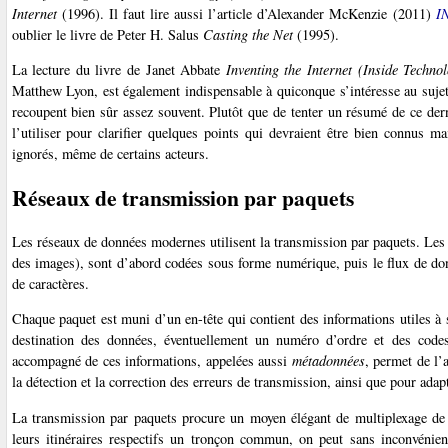
Internet
(1996). Il faut lire aussi l’article d’Alexander McKenzie (2011)
I
oublier le livre de Peter H. Salus
Casting the Net
(1995).
La lecture du livre de Janet Abbate
Inventing the Internet (Inside Techno
Matthew Lyon, est également indispensable à quiconque s’intéresse au sujet
recoupent bien sûr assez souvent. Plutôt que de tenter un résumé de ce der
l’utiliser pour clarifier quelques points qui devraient être bien connus m
ignorés, même de certains acteurs.
Réseaux de transmission par paquets
Les réseaux de données modernes utilisent la transmission par paquets. Les 
des images), sont d’abord codées sous forme numérique, puis le flux de don
de caractères.
Chaque paquet est muni d’un en-tête qui contient des informations utiles à
destination des données, éventuellement un numéro d’ordre et des codes 
accompagné de ces informations, appelées aussi
métadonnées
, permet de l’
la détection et la correction des erreurs de transmission, ainsi que pour adap
La transmission par paquets procure un moyen élégant de multiplexage de 
leurs itinéraires respectifs un tronçon commun, on peut sans inconvénien