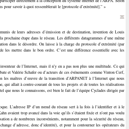
de participer directement à la conception du système internet de l’ARPA. Selon
s pour savoir à quoi ressemblerait le [protocole d’extrémité].” »
unis de leurs adresses d’émission et de destination, invention de Louis
e la prochaine étape dans le réseau. Les différents datagrammes d’une même
nation dans le désordre. On laisse à la charge du protocole d’extrémité (par
 de les mettre dans le bon ordre. C’est une différence essentielle avec les
inventeur de l’Internet, mais il n’y en a pas non plus une multitude. Ce qui
bbate et Valérie Schafer ou d’acteurs de ces événements comme Vinton Cerf,
en les maîtres d’œuvre de la transition d’ARPANET à l’Internet que nous
 qui allait à contre-courant de tous les projets et de toutes les réalisations
tel que nous le connaissons, est bien le fait de l’équipe Cyclades dirigée par
ue. L’adresse IP d’un nœud du réseau sert à la fois à l’identifier et à le
ahn avaient trop avancé dans la voie qu’ils s’étaient fixée et n’ont pas voulu
alisation a de nombreux inconvénients, notamment pour la sécurité du réseau,
change d’adresse, donc d’identité), et pour la contourner les opérateurs du