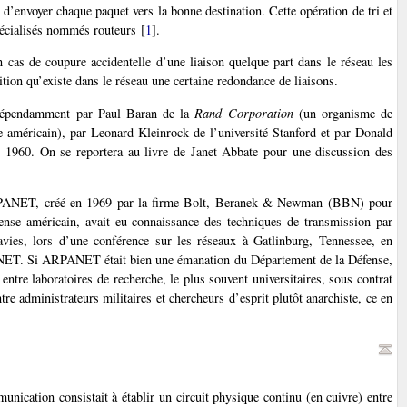
et d’envoyer chaque paquet vers la bonne destination. Cette opération de tri et
spécialisés nommés routeurs
[
1
]
.
 cas de coupure accidentelle d’une liaison quelque part dans le réseau les
ition qu’existe dans le réseau une certaine redondance de liaisons.
ndépendamment par Paul Baran de la
Rand Corporation
(un organisme de
e américain), par Leonard Kleinrock de l’université Stanford et par Donald
 1960. On se reportera au livre de Janet Abbate pour une discussion des
 ARPANET, créé en 1969 par la firme Bolt, Beranek & Newman (BBN) pour
e américain, avait eu connaissance des techniques de transmission par
vies, lors d’une conférence sur les réseaux à Gatlinburg, Tennessee, en
PANET. Si ARPANET était bien une émanation du Département de la Défense,
entre laboratoires de recherche, le plus souvent universitaires, sous contrat
re administrateurs militaires et chercheurs d’esprit plutôt anarchiste, ce en
nication consistait à établir un circuit physique continu (en cuivre) entre