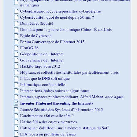
numériques
Cyberdissuasion, cyberreprésailles, cyberdéfense
Cybersécurité : quoi de neuf depuis 50 ans ?
Données et Sécurité
Données pour la guerre économique Chine - États-Unis
Égide de Cyberzen
Forum Gouvernance de l’Internet 2015
FRnOG 36
Géopolitique de l’Internet
Gouvernance de l’Internet
Hackito Ergo Sum 2012
Hôpitaux et collectivités territoriales particulièrement visés
Il faut que le DNS soit unique
Informatique confidentielle
Interceptions, boîtes noires et algorithmes
Internet, espaces publics mondiaux, Alfred Mahan,
once again
Inventer l’Internet (Inventing the Internet)
Journée Sécurité des Systèmes d’Information 2012
L’architecture x86 est-elle sûre ?
L’Atlas 2014 des enjeux maritimes
L’attaque “Volt Boot” sur la mémoire statique du SoC
L’IA face à un problème de réseau