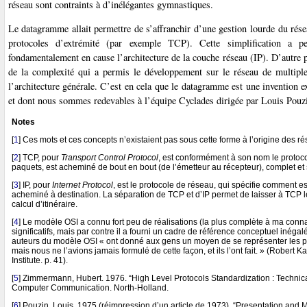
réseau sont contraints à d’inélégantes gymnastiques.
Le datagramme allait permettre de s’affranchir d’une gestion lourde du rése
protocoles d’extrémité (par exemple TCP). Cette simplification a per
fondamentalement en cause l’architecture de la couche réseau (IP). D’autre pa
de la complexité qui a permis le développement sur le réseau de multiple
l’architecture générale. C’est en cela que le datagramme est une invention e
et dont nous sommes redevables à l’équipe Cyclades dirigée par Louis Pouz
Notes
[
1
]
Ces mots et ces concepts n’existaient pas sous cette forme à l’origine des r
[
2
]
TCP, pour
Transport Control Protocol
, est conformément à son nom le protoc
paquets, est acheminé de bout en bout (de l’émetteur au récepteur), complet et 
[
3
]
IP, pour
Internet Protocol
, est le protocole de réseau, qui spécifie comment es
acheminé à destination. La séparation de TCP et d’IP permet de laisser à TCP l
calcul d’itinéraire.
[
4
]
Le modèle OSI a connu fort peu de réalisations (la plus complète à ma con
significatifs, mais par contre il a fourni un cadre de référence conceptuel inégalé
auteurs du modèle OSI « ont donné aux gens un moyen de se représenter les pr
mais nous ne l’avions jamais formulé de cette façon, et ils l’ont fait. » (Robert 
Institute. p. 41).
[
5
]
Zimmermann, Hubert. 1976. “High Level Protocols Standardization : Technical
Computer Communication. North-Holland.
[
6
]
Pouzin, Louis. 1975 (réimpression d’un article de 1973). “Presentation an