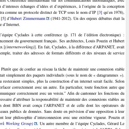
ère Conférence internationale sur les communications informatiques, avec
eu d’intenses échanges d’idées et d’expériences, à l’origine de la conception
îtra comme un protocole distinct de TCP sous le nom d’IP
[
3
]
qu’en 1978),
[
5
]
d’
Hubert Zimmermann
(1941-2012). Un des enjeux débattus était la
e d’Internet.
’équipe Cyclades à cette conférence (p. 171 de l’édition électronique) :
nancement du gouvernement français. Ses architectes, Louis Pouzin et Hubert
ux [
(internetworking)
]. En fait, Cyclades, à la différence d’ARPANET, avait
xemple, traiter des adresses de formats différents et des niveaux de service
Plutôt que de confier au réseau la tâche de maintenir une connexion stable
ait simplement des paquets individuels (sous le nom de « datagrammes »).
esteraient simples, plus la construction d’un internet serait facile. Selon
terfacer correctement avec un autre. En particulier, toute fonction autre que
mmuniquer correctement avec un voisin.” Afin de cantonner les fonctions du
cessaire d’attribuer la responsabilité de maintenir des connexions stables au
façon dont BBN avait conçu l’ARPANET et de celle dont les opérateurs de
éseaux publics de données. Sans doute en prévision d’une opposition à leur
t leur philosophie d’interconnexion avec une extrême vigueur. Pouzin et
work Working Group)
. Un autre membre de l’équipe Cyclades, Gérard Le