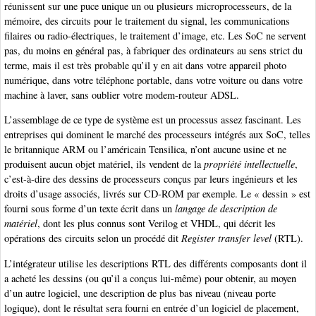
réunissent sur une puce unique un ou plusieurs microprocesseurs, de la
mémoire, des circuits pour le traitement du signal, les communications
filaires ou radio-électriques, le traitement d’image, etc. Les SoC ne servent
pas, du moins en général pas, à fabriquer des ordinateurs au sens strict du
terme, mais il est très probable qu’il y en ait dans votre appareil photo
numérique, dans votre téléphone portable, dans votre voiture ou dans votre
machine à laver, sans oublier votre modem-routeur ADSL.
L’assemblage de ce type de système est un processus assez fascinant. Les
entreprises qui dominent le marché des processeurs intégrés aux SoC, telles
le britannique ARM ou l’américain Tensilica, n’ont aucune usine et ne
produisent aucun objet matériel, ils vendent de la
propriété intellectuelle
,
c’est-à-dire des dessins de processeurs conçus par leurs ingénieurs et les
droits d’usage associés, livrés sur CD-ROM par exemple. Le « dessin » est
fourni sous forme d’un texte écrit dans un
langage de description de
matériel
, dont les plus connus sont Verilog et VHDL, qui décrit les
opérations des circuits selon un procédé dit
Register transfer level
(RTL).
L’intégrateur utilise les descriptions RTL des différents composants dont il
a acheté les dessins (ou qu’il a conçus lui-même) pour obtenir, au moyen
d’un autre logiciel, une description de plus bas niveau (niveau porte
logique), dont le résultat sera fourni en entrée d’un logiciel de placement,