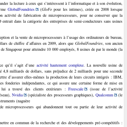
nder la lecture à ceux qui s’intéressent à l’informatique et à son évolution,
firme
GlobalFoundries
(
GloFo
pour les intimes), créée en 2008 lorsque
on activité de fabrication de microprocesseurs, pour ne conserver que la
 entrait dans la catégorie des entreprises de semi-conducteurs sans usines
ception et la vente de microprocesseurs à l’usage des ordinateurs de bureau,
llars de chiffre d’affaires en 2009, alors que
GlobalFoundries
, son ancien
de Singapour pour atteindre 10 000 employés, 8 usines de par le monde (la
ce qu’il s’agit d’une
activité hautement complexe
. La nouvelle usine de
é 4,8 milliards de dollars, sans préjudice de 2 milliards pour une seconde
ettre d’assurer elles-mêmes la production de leurs circuits intégrés : IBM,
des fonderies indépendantes, ce qui assure une certaine forme de mise en
 lui a trouvé des clients extérieurs :
Freescale
(issue de l’activité
réseau),
Nvidia
(spécialiste des processeurs graphiques),
Qualcomm
(le
nstruments (naguère
 de microprocesseurs qui abandonnent tout ou partie de leur activité de
mettre en commun de la recherche et des développements pré-compétitifs :