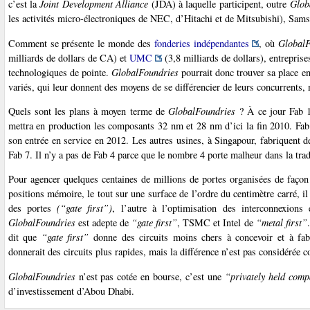
c’est la
Joint Development Alliance
(JDA) à laquelle participent, outre
Glob
les activités micro-électroniques de NEC, d’Hitachi et de Mitsubishi), Sam
Comment se présente le monde des
fonderies indépendantes
, où
GlobalF
milliards de dollars de CA) et
UMC
(3,8 milliards de dollars), entreprise
technologiques de pointe.
GlobalFoundries
pourrait donc trouver sa place en
variés, qui leur donnent des moyens de se différencier de leurs concurrents
Quels sont les plans à moyen terme de
GlobalFoundries
? À ce jour Fab 1
mettra en production les composants 32 nm et 28 nm d’ici la fin 2010. Fa
son entrée en service en 2012. Les autres usines, à Singapour, fabriquen
Fab 7. Il n’y a pas de Fab 4 parce que le nombre 4 porte malheur dans la trad
Pour agencer quelques centaines de millions de portes organisées de façon 
positions mémoire, le tout sur une surface de l’ordre du centimètre carré, il
des portes
(“gate first”)
, l’autre à l’optimisation des interconnexions 
GlobalFoundries
est adepte de
“gate first”
, TSMC et Intel de
“metal first”
dit que
“gate first”
donne des circuits moins chers à concevoir et à fab
donnerait des circuits plus rapides, mais la différence n’est pas considérée 
GlobalFoundries
n’est pas cotée en bourse, c’est une
“privately held com
d’investissement d’Abou Dhabi.