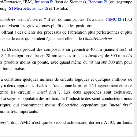
alFoundries
, IBM,
Infineon
(issu de Siemens),
Renesas
(qui regroupe
sung,
STMicroelectronics
et Toshiba.
oundries
vient s’insérer ? Il est dominé par les Taïwanais
TSMC
(13,3
s qui visent les gros volumes plutôt que les positions
 offrant à des clients des processus de fabrication plus perfectionnés et plus
, même de ceux qui seraient également clients de
GlobalFoundries
.
 (à Dresde) produit des composants en géométrie 40 nm (nanomètres), et
b 8 à Saratoga produira en 28 nm sur des tranches
(wafers)
de 300 mm dès
t des produits moins en pointe, avec quand même du 40 nm sur 300 mm pour
ition chinoise.
à constituer quelques milliers de circuits logiques et quelques millions de
 y a deux approches rivales : l’une donne la priorité à l’agencement efficace
entre les circuits
(“metal first”)
. Les deux approches sont exclusives,
. La sagesse populaire des milieux de l’industrie des semi-conducteurs nous
riquer, qui consomment moins d’électricité, cependant que
“metal first”
comme très importante.
pany”
, dont AMD n’est que le second actionnaire, derrière ATIC, un fonds