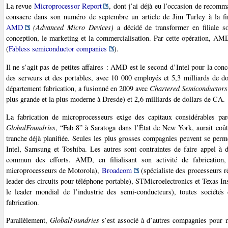
La revue
Microprocessor Report
, dont j’ai déjà eu l’occasion de recomma
consacre dans son numéro de septembre un article de Jim Turley à la 
AMD
(Advanced Micro Devices)
a décidé de transformer en filiale s
conception, le marketing et la commercialisation. Par cette opération, AMD
(
Fabless semiconductor companies
).
Il ne s’agit pas de petites affaires : AMD est le second d’Intel pour la con
des serveurs et des portables, avec 10 000 employés et 5,3 milliards de do
département fabrication, a fusionné en 2009 avec
Chartered Semiconductors
plus grande et la plus moderne à Dresde) et 2,6 milliards de dollars de CA.
La fabrication de microprocesseurs exige des capitaux considérables par
GlobalFoundries
, “Fab 8” à Saratoga dans l’État de New York, aurait coût
tranche déjà planifiée. Seules les plus grosses compagnies peuvent se perm
Intel, Samsung et Toshiba. Les autres sont contraintes de faire appel à 
commun des efforts. AMD, en filialisant son activité de fabrication,
microprocesseurs de Motorola),
Broadcom
(spécialiste des processeurs 
leader des circuits pour téléphone portable), STMicroelectronics et Texas I
le leader mondial de l’industrie des semi-conducteurs), toutes sociétés
fabrication.
Parallèlement,
GlobalFoundries
s’est associé à d’autres compagnies pour 