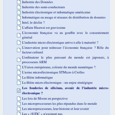
Industrie des Données
Industrie des semi-conducteurs
Industrie électronique et informatique américaine
Informatique en nuage et réseaux de distribution de données
Intel, le déclin ?
L’affaire Huawei est gravissime
L’économie française va au gouffre avec le consentement
général
L’industrie micro-électronique arrive-t-elle à maturité ?
L’innovation pour redresser l’économie française ? Rôle du
facteur culturel
L’ordinateur le plus puissant du monde est japonais, à
processeurs ARM
L’Union européenne, colonie du monde numérique ?
L’usine microélectronique STMicro à Crolles
La filière informatique
La filière micro-électronique : un enjeu stratégique
Les fonderies de silicium, avenir de l’industrie micro-
électronique ?
Les lois de Moore en perspective
Les microprocesseurs les plus répandus dans le monde
Les microprocesseurs, leur histoire et leur avenir
Les « (S)TIC » n’existent pas