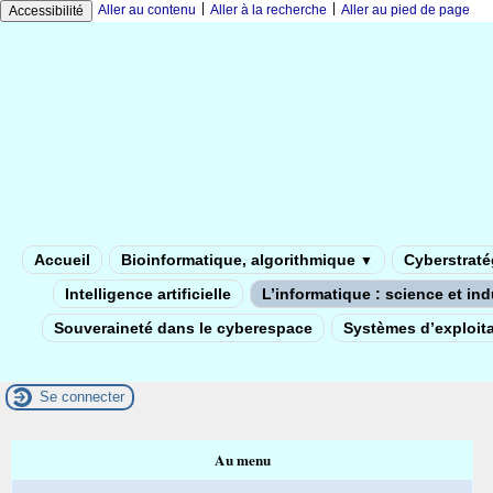
|
|
Aller au contenu
Aller à la recherche
Aller au pied de page
Accessibilité
Accueil
Bioinformatique, algorithmique
Cyberstratég
▼
Intelligence artificielle
L’informatique : science et in
Souveraineté dans le cyberespace
Systèmes d’exploita
Se connecter
Au menu