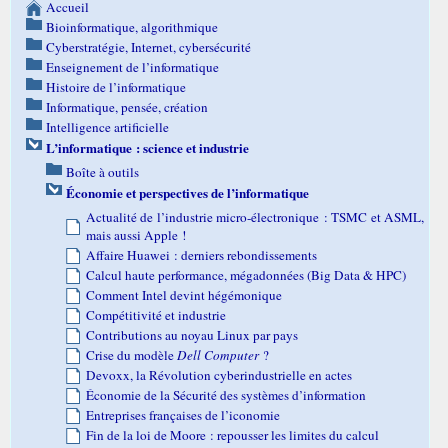
Accueil
Bioinformatique, algorithmique
Cyberstratégie, Internet, cybersécurité
Enseignement de l’informatique
Histoire de l’informatique
Informatique, pensée, création
Intelligence artificielle
L’informatique : science et industrie
Boîte à outils
Économie et perspectives de l’informatique
Actualité de l’industrie micro-électronique : TSMC et ASML,
mais aussi Apple !
Affaire Huawei : derniers rebondissements
Calcul haute performance, mégadonnées (Big Data & HPC)
Comment Intel devint hégémonique
Compétitivité et industrie
Contributions au noyau Linux par pays
Crise du modèle
Dell Computer
?
Devoxx, la Révolution cyberindustrielle en actes
Économie de la Sécurité des systèmes d’information
Entreprises françaises de l’iconomie
Fin de la loi de Moore : repousser les limites du calcul