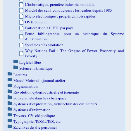
L’informatique, première industrie mondiale
Marché des semi-conducteurs : les leaders depuis 1985
Micro-électronique : progrès chinois rapides
OVH Summit
Participation à l’IETF par pays
Petite bibliographie pour un historique du Système
d’Information
Systèmes d’exploitation
Why Nations Fail : The Origins of Power, Prosperity, and
Poverty
Logiciel libre
Science informatique
Lectures
Marcel Moiroud : journal-atelier
Programmation
Révolution cyberindustrielle et iconomie
Souveraineté dans le cyberespace
Systèmes d’exploitation, architecture des ordinateurs
Systèmes d’information
Travaux, CV, clé publique
Typographie, TeX/LaTeX, etc.
Zarchives du site personnel