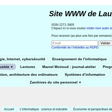
Site WWW de Lau
ISSN 2271-3905
Cliquez ici si vous voulez
visiter mon autre si
Pour recevoir (au plus une fois par semaine) 
Conformité de l’infolettre au RGPD
ie, Internet, cybersécurité
Enseignement de l’informatique
dustrie
Lectures
Marcel Moiroud : journal-atelier
Prog
▼
tion, architecture des ordinateurs
Systèmes d’information
Zarchives du site personnel
▼
Accueil
L’informatique : science et industrie
Économie et perspectives de