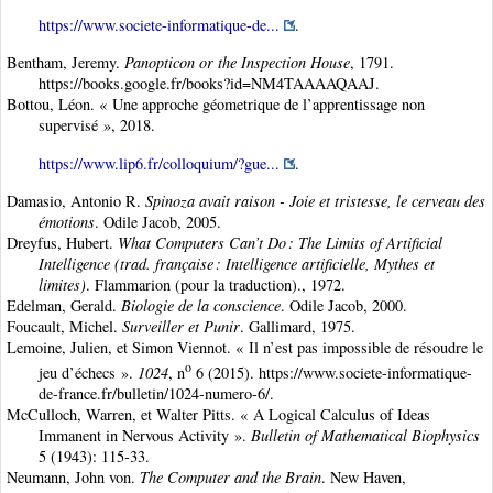
https://www.societe-informatique-de...
.
Bentham, Jeremy.
Panopticon or the Inspection House
, 1791.
https://books.google.fr/books?id=NM4TAAAAQAAJ.
Bottou, Léon. « Une approche géometrique de l’apprentissage non
supervisé », 2018.
https://www.lip6.fr/colloquium/?gue...
.
Damasio, Antonio R.
Spinoza avait raison - Joie et tristesse, le cerveau des
émotions
. Odile Jacob, 2005.
Dreyfus, Hubert.
What Computers Can’t Do : The Limits of Artificial
Intelligence (trad. française : Intelligence artificielle, Mythes et
limites)
. Flammarion (pour la traduction)., 1972.
Edelman, Gerald.
Biologie de la conscience
. Odile Jacob, 2000.
Foucault, Michel.
Surveiller et Punir
. Gallimard, 1975.
Lemoine, Julien, et Simon Viennot. « Il n’est pas impossible de résoudre le
o
jeu d’échecs ».
1024
, n
6 (2015). https://www.societe-informatique-
de-france.fr/bulletin/1024-numero-6/.
McCulloch, Warren, et Walter Pitts. « A Logical Calculus of Ideas
Immanent in Nervous Activity ».
Bulletin of Mathematical Biophysics
5 (1943): 115‑33.
Neumann, John von.
The Computer and the Brain
. New Haven,