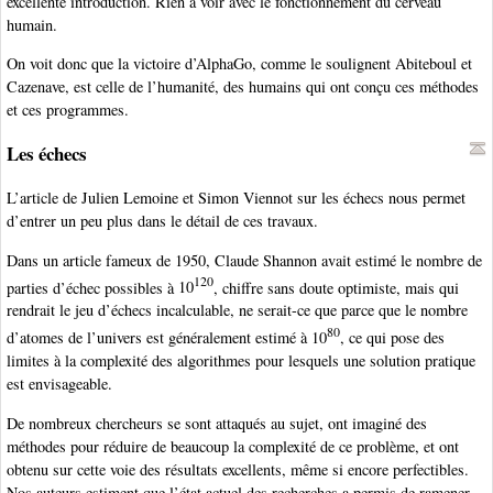
excellente introduction. Rien à voir avec le fonctionnement du cerveau
humain.
On voit donc que la victoire d’AlphaGo, comme le soulignent Abiteboul et
Cazenave, est celle de l’humanité, des humains qui ont conçu ces méthodes
et ces programmes.
Les échecs
L’article de Julien Lemoine et Simon Viennot sur les échecs nous permet
d’entrer un peu plus dans le détail de ces travaux.
Dans un article fameux de 1950
, Claude Shannon avait estimé le nombre de
120
parties d’échec possibles à
10
, chiffre sans doute optimiste, mais qui
rendrait le jeu d’échecs incalculable, ne serait-ce que parce que le nombre
80
d’atomes de l’univers est généralement estimé à
10
, ce qui pose des
limites à la complexité des algorithmes pour lesquels une solution pratique
est envisageable.
De nombreux chercheurs se sont attaqués au sujet, ont imaginé des
méthodes pour réduire de beaucoup la complexité de ce problème, et ont
obtenu sur cette voie des résultats excellents, même si encore perfectibles.
Nos auteurs estiment que l’état actuel des recherches a permis de ramener