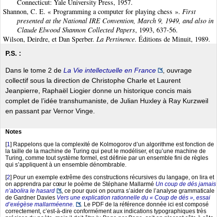
Connecticut: Yale University Press, 1957.
Shannon, C. E. « Programming a computer for playing chess ».
First
presented at the National IRE Convention, March 9, 1949, and also in
Claude Elwood Shannon Collected Papers
, 1993, 637‑56.
Wilson, Deirdre, et Dan Sperber.
La Pertinence
. Éditions de Minuit, 1989.
P.S. :
Dans le tome 2 de
La Vie intellectuelle en France
, ouvrage
collectif sous la direction de Christophe Charle et Laurent
Jeanpierre, Raphaël Liogier donne un historique concis mais
complet de l’idée transhumaniste, de Julian Huxley à Ray Kurzweil
en passant par Vernor Vinge.
Notes
[
1
]
Rappelons que la complexité de Kolmogorov d’un algorithme est fonction de
la taille de la machine de Turing qui peut le modéliser, et qu’une machine de
Turing, comme tout système formel, est définie par un ensemble fini de règles
qui s’appliquent à un ensemble dénombrable.
[
2
]
Pour un exemple extrême des constructions récursives du langage, on lira et
on apprendra par cœur le poème de Stéphane Mallarmé
Un coup de dés jamais
n’abolira le hasard
, ce pour quoi on pourra s’aider de l’analyse grammaticale
de Gardner Davies
Vers une explication rationnelle du « Coup de dés », essai
d’exégèse mallarméenne.
. Le PDF de la référence donnée ici est composé
correctement, c’est-à-dire conformément aux indications typographiques très