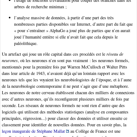
l'usage de fonctions d'évaluation pour couper des branches dans les
arbres de recherche minimax ;
l’analyse massive de données, à partir d’une part des très
nombreuses parties disponibles sur Internet, d’autre part du fait que
« pour s’entraîner » AlphaGo a joué plus de parties que n’en aurait
joué l’humanité entière si elle n’avait fait que cela depuis le
paléolithique.
Un artefact qui joue un rôle capital dans ces procédés est le
réseau de
neurones
, où les neurones n’en sont pas vraiment : les neurones formels,
mentionnés pour la première fois par Warren McCulloch et Walter Pitts
dans leur article de 1943
, n’avaient déjà qu’un lointain rapport avec les
neurones tels que les voyaient les neurobiologistes de l’époque, et à l’aune
de la neurobiologie contemporaine il ne peut s’agir que d’une métaphore.
Les neurones de notre cerveau établissent chacun des milliers de connexions
avec d’autres neurones, qu’ils reconfigurent plusieurs milliers de fois par
seconde. Les réseaux de neurones formels ne sont rien d’autre que des
logiciels qui utilisent des méthodes statistiques (analyse en composantes
principales, régression...) pour classer des données et utiliser ensuite ce
classement pour identifier de nouvelles données. Pour en savoir plus, la
leçon inaugurale de Stéphane Mallat
au Collège de France est une