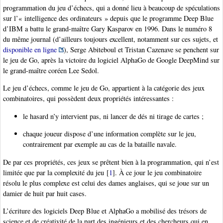
programmation du jeu d’échecs, qui a donné lieu à beaucoup de spéculations
sur l’« intelligence des ordinateurs » depuis que le programme Deep Blue
d’IBM a battu le grand-maître Gary Kasparov en 1996. Dans le numéro 8
du même journal (d’ailleurs toujours excellent, notamment sur ces sujets, et
disponible en ligne
), Serge Abiteboul et Tristan Cazenave se penchent sur
le jeu de Go, après la victoire du logiciel AlphaGo de Google DeepMind sur
le grand-maître coréen Lee Sedol.
Le jeu d’échecs, comme le jeu de Go, appartient à la catégorie des jeux
combinatoires, qui possèdent deux propriétés intéressantes :
le hasard n’y intervient pas, ni lancer de dés ni tirage de cartes ;
chaque joueur dispose d’une information complète sur le jeu,
contrairement par exemple au cas de la bataille navale.
De par ces propriétés, ces jeux se prêtent bien à la programmation, qui n’est
limitée que par la complexité du jeu
[
1
]
. À ce jour le jeu combinatoire
résolu le plus complexe est celui des dames anglaises, qui se joue sur un
damier de huit par huit cases.
L’écriture des logiciels Deep Blue et AlphaGo a mobilisé des trésors de
science et de créativité de la part des ingénieurs et des chercheurs qui en