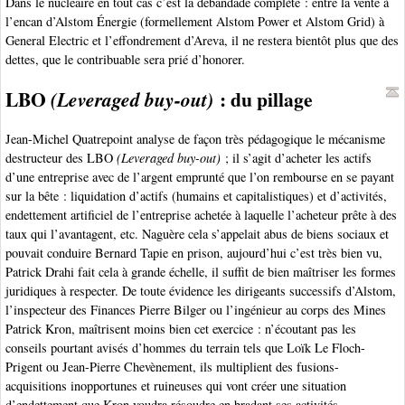
Dans le nucléaire en tout cas c’est la débandade complète : entre la vente à
l’encan d’Alstom Énergie (formellement Alstom Power et Alstom Grid) à
General Electric et l’effondrement d’Areva, il ne restera bientôt plus que des
dettes, que le contribuable sera prié d’honorer.
LBO
: du pillage
(Leveraged buy-out)
Jean-Michel Quatrepoint analyse de façon très pédagogique le mécanisme
destructeur des LBO
(Leveraged buy-out)
; il s’agit d’acheter les actifs
d’une entreprise avec de l’argent emprunté que l’on rembourse en se payant
sur la bête : liquidation d’actifs (humains et capitalistiques) et d’activités,
endettement artificiel de l’entreprise achetée à laquelle l’acheteur prête à des
taux qui l’avantagent, etc. Naguère cela s’appelait abus de biens sociaux et
pouvait conduire Bernard Tapie en prison, aujourd’hui c’est très bien vu,
Patrick Drahi fait cela à grande échelle, il suffit de bien maîtriser les formes
juridiques à respecter. De toute évidence les dirigeants successifs d’Alstom,
l’inspecteur des Finances Pierre Bilger ou l’ingénieur au corps des Mines
Patrick Kron, maîtrisent moins bien cet exercice : n’écoutant pas les
conseils pourtant avisés d’hommes du terrain tels que Loïk Le Floch-
Prigent ou Jean-Pierre Chevènement, ils multiplient des fusions-
acquisitions inopportunes et ruineuses qui vont créer une situation
d’endettement que Kron voudra résoudre en bradant ses activités