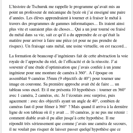
L’histoire de Tschuruk me rappelle le programme qu’avait mis au
point un professeur de mécanique du lycée où j’ai enseigné une paire
d’années. Les élèves apprendraient à tourner et à fraiser le métal à
travers des programmes de gammes informatiques... Ils iraient ainsi
plus vite et sauraient plus de choses... Qui a un jour tourné ou fraisé
du métal dans sa vie, sait ce qu’il a du apprendre de ce qu’était la
matière pour arriver à faire une pièce (et pour ne pas prendre de
risques). Un fraisage sans métal, une usine virtuelle, on est raccord...
La formation de beaucoup d’ingénieurs fait de cette abstraction la voie
royale de l’approche du réel, de l’efficacité et de la réussite. J’ai
souvenir d’une étude d’optimisation que j’avais confiée à un jeune
ingénieur pour une monture de caméra à 360°. A l’époque on
assemblait 9 caméras 35mm (9 objectifs de 40°) pour tourner une
image en couronne. Sa première approche avait été de faire ... un
tableau sous excel. Et il me présenta 10 hypothèses : tourner en 360°
avec 1 caméra, 2 caméras, etc. Je l’écoutais avec surprise, puis
agacement : avec des objectifs ayant un angle de 40°, combien de
caméras faut-il pour filmer à 360° ? Mais quand il arriva à la dernière
ligne de son tableau où il y avait ... 10 caméras, je ne pus me retenir :
comment diable avait-il pu aller jusqu’à cette hypothèse. Il me
répondit très sérieusement que comme j’avais une caméra de secours,
il ne voulait pas risquer de laisser passer quelqu’hypothèse que ce