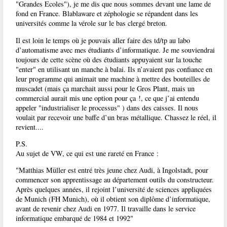
"Grandes Ecoles"), je me dis que nous sommes devant une lame de
fond en France. Blablaware et zéphologie se répandent dans les
universités comme la vérole sur le bas clergé breton.
Il est loin le temps où je pouvais aller faire des td/tp au labo
d’automatisme avec mes étudiants d’informatique. Je me souviendrai
toujours de cette scène où des étudiants appuyaient sur la touche
"enter" en utilisant un manche à balai. Ils n’avaient pas confiance en
leur programme qui animait une machine à mettre des bouteilles de
muscadet (mais ça marchait aussi pour le Gros Plant, mais un
commercial aurait mis une option pour ça !, ce que j’ai entendu
appeler "industrialiser le processus" ) dans des caisses. Il nous
voulait par recevoir une baffe d’un bras métallique. Chassez le réel, il
revient....
P.S.
Au sujet de VW, ce qui est une rareté en France :
"Matthias Müller est entré très jeune chez Audi, à Ingolstadt, pour
commencer son apprentissage au département outils du constructeur.
Après quelques années, il rejoint l’université de sciences appliquées
de Munich (FH Munich), où il obtient son diplôme d’informatique,
avant de revenir chez Audi en 1977. Il travaille dans le service
informatique embarqué de 1984 et 1992"