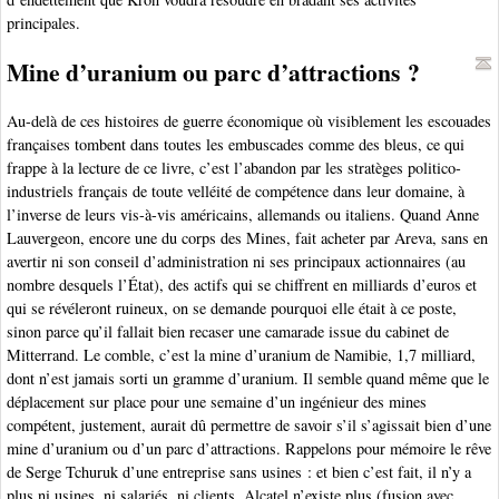
principales.
Mine d’uranium ou parc d’attractions ?
Au-delà de ces histoires de guerre économique où visiblement les escouades
françaises tombent dans toutes les embuscades comme des bleus, ce qui
frappe à la lecture de ce livre, c’est l’abandon par les stratèges politico-
industriels français de toute velléité de compétence dans leur domaine, à
l’inverse de leurs vis-à-vis américains, allemands ou italiens. Quand Anne
Lauvergeon, encore une du corps des Mines, fait acheter par Areva, sans en
avertir ni son conseil d’administration ni ses principaux actionnaires (au
nombre desquels l’État), des actifs qui se chiffrent en milliards d’euros et
qui se révéleront ruineux, on se demande pourquoi elle était à ce poste,
sinon parce qu’il fallait bien recaser une camarade issue du cabinet de
Mitterrand. Le comble, c’est la mine d’uranium de Namibie, 1,7 milliard,
dont n’est jamais sorti un gramme d’uranium. Il semble quand même que le
déplacement sur place pour une semaine d’un ingénieur des mines
compétent, justement, aurait dû permettre de savoir s’il s’agissait bien d’une
mine d’uranium ou d’un parc d’attractions. Rappelons pour mémoire le rêve
de Serge Tchuruk d’une entreprise sans usines : et bien c’est fait, il n’y a
plus ni usines, ni salariés, ni clients, Alcatel n’existe plus (fusion avec