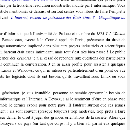
és par la troisième révolution industrielle, induite par l’informatique. Vous
article mentionnés ci-dessus, et surtout sentez vous libres de faire l’emplette
uivant,
L’Internet, vecteur de puissance des États-Unis ? - Géopolitique du
eur d’informatique à l’université de Padoue et membre du
IBM T.J. Watson
lain Bensoussan, avocat à la Cour d’appel de Paris, précurseur du droit de
sage automatique impliqué dans plusieurs projets industriels et scientifiques
u barreau était assez intimidant, mais tout s’est très bien passé ! Le public
 séance des
keynotes
je n’ai cessé de répondre aux questions des participants
r continuer la conversation. J’en ai aussi profité pour assister à quelques
Linux et Windows, ce qui m’intéresse particulièrement d’un point de vue
ts les logiciels dont ils ont besoin, qu’ils travaillent sous Linux ou sous
 génération, je suis inaudible, personne ne semble éprouver le besoin de
informatique et l’Internet. À Devoxx, j’ai le sentiment d’être en phase avec
mble le dernier espoir pour notre pays. Il faudrait surtout que ces jeunes
ent : ils sont souvent (presque toujours) trop modestes, trop prêts à faire
eur dénier le droit à juger des grandes orientations de la société. Alors que
 fossoyeurs du pays (en tant que corps, il y a bien sûr parmi eux quelques