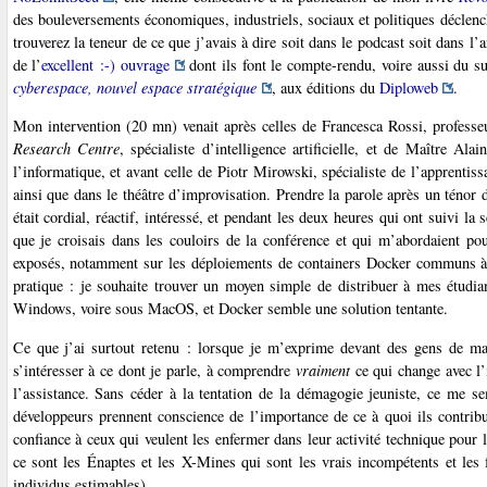
des bouleversements économiques, industriels, sociaux et politiques déclench
trouverez la teneur de ce que j’avais à dire soit dans le podcast soit dans l’
de l’
excellent :-) ouvrage
dont ils font le compte-rendu, voire aussi du s
cyberespace, nouvel espace stratégique
, aux éditions du
Diploweb
.
Mon intervention (20 mn) venait après celles de Francesca Rossi, profess
Research Centre
, spécialiste d’intelligence artificielle, et de Maître A
l’informatique, et avant celle de Piotr Mirowski, spécialiste de l’apprentis
ainsi que dans le théâtre d’improvisation. Prendre la parole après un ténor d
était cordial, réactif, intéressé, et pendant les deux heures qui ont suivi la
que je croisais dans les couloirs de la conférence et qui m’abordaient pou
exposés, notamment sur les déploiements de containers Docker communs à 
pratique : je souhaite trouver un moyen simple de distribuer à mes étudian
Windows, voire sous MacOS, et Docker semble une solution tentante.
Ce que j’ai surtout retenu : lorsque je m’exprime devant des gens de ma
s’intéresser à ce dont je parle, à comprendre
vraiment
ce qui change avec l’
l’assistance. Sans céder à la tentation de la démagogie jeuniste, ce me se
développeurs prennent conscience de l’importance de ce à quoi ils contribu
confiance à ceux qui veulent les enfermer dans leur activité technique pour l
ce sont les Énaptes et les X-Mines qui sont les vrais incompétents et les
individus estimables).