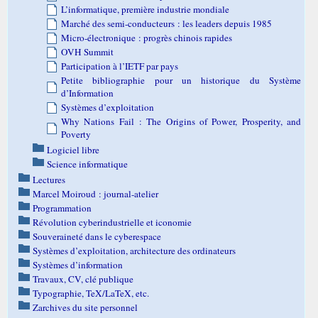
L’informatique, première industrie mondiale
Marché des semi-conducteurs : les leaders depuis 1985
Micro-électronique : progrès chinois rapides
OVH Summit
Participation à l’IETF par pays
Petite bibliographie pour un historique du Système
d’Information
Systèmes d’exploitation
Why Nations Fail : The Origins of Power, Prosperity, and
Poverty
Logiciel libre
Science informatique
Lectures
Marcel Moiroud : journal-atelier
Programmation
Révolution cyberindustrielle et iconomie
Souveraineté dans le cyberespace
Systèmes d’exploitation, architecture des ordinateurs
Systèmes d’information
Travaux, CV, clé publique
Typographie, TeX/LaTeX, etc.
Zarchives du site personnel