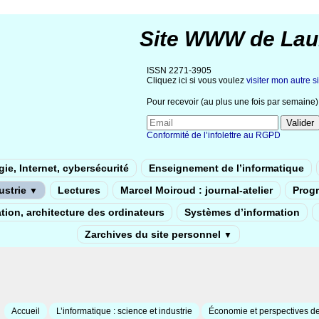
Site WWW de Lau
ISSN 2271-3905
Cliquez ici si vous voulez
visiter mon autre si
Pour recevoir (au plus une fois par semaine) 
Conformité de l’infolettre au RGPD
ie, Internet, cybersécurité
Enseignement de l’informatique
dustrie
Lectures
Marcel Moiroud : journal-atelier
Prog
▼
tion, architecture des ordinateurs
Systèmes d’information
Zarchives du site personnel
▼
Accueil
L’informatique : science et industrie
Économie et perspectives de