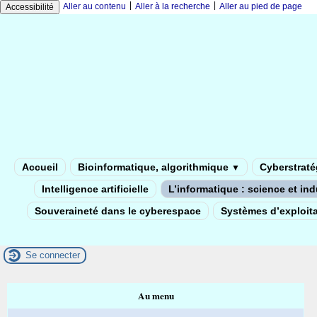
|
|
Aller au contenu
Aller à la recherche
Aller au pied de page
Accessibilité
Accueil
Bioinformatique, algorithmique
Cyberstratég
▼
Intelligence artificielle
L’informatique : science et in
Souveraineté dans le cyberespace
Systèmes d’exploita
Se connecter
Au menu