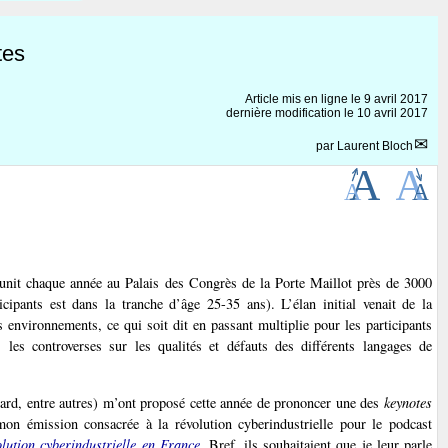
tes
Article mis en ligne le
9 avril 2017
dernière modification le 10 avril 2017
par
Laurent Bloch
unit chaque année au Palais des Congrès de la Porte Maillot près de 3000
cipants est dans la tranche d’âge 25-35 ans). L’élan initial venait de la
 environnements, ce qui soit dit en passant multiplie pour les participants
 les controverses sur les qualités et défauts des différents langages de
rd, entre autres) m’ont proposé cette année de prononcer une des
keynotes
 mon émission consacrée à la révolution cyberindustrielle pour le podcast
lution cyberindustrielle en France
. Bref, ils souhaitaient que je leur parle