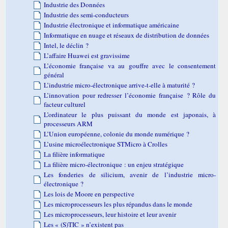
Industrie des Données
Industrie des semi-conducteurs
Industrie électronique et informatique américaine
Informatique en nuage et réseaux de distribution de données
Intel, le déclin ?
L’affaire Huawei est gravissime
L’économie française va au gouffre avec le consentement
général
L’industrie micro-électronique arrive-t-elle à maturité ?
L’innovation pour redresser l’économie française ? Rôle du
facteur culturel
L’ordinateur le plus puissant du monde est japonais, à
processeurs ARM
L’Union européenne, colonie du monde numérique ?
L’usine microélectronique STMicro à Crolles
La filière informatique
La filière micro-électronique : un enjeu stratégique
Les fonderies de silicium, avenir de l’industrie micro-
électronique ?
Les lois de Moore en perspective
Les microprocesseurs les plus répandus dans le monde
Les microprocesseurs, leur histoire et leur avenir
Les « (S)TIC » n’existent pas