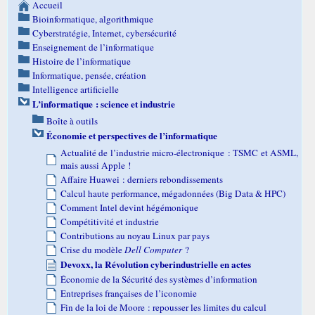
Accueil
Bioinformatique, algorithmique
Cyberstratégie, Internet, cybersécurité
Enseignement de l’informatique
Histoire de l’informatique
Informatique, pensée, création
Intelligence artificielle
L’informatique : science et industrie
Boîte à outils
Économie et perspectives de l’informatique
Actualité de l’industrie micro-électronique : TSMC et ASML,
mais aussi Apple !
Affaire Huawei : derniers rebondissements
Calcul haute performance, mégadonnées (Big Data & HPC)
Comment Intel devint hégémonique
Compétitivité et industrie
Contributions au noyau Linux par pays
Crise du modèle
Dell Computer
?
Devoxx, la Révolution cyberindustrielle en actes
Économie de la Sécurité des systèmes d’information
Entreprises françaises de l’iconomie
Fin de la loi de Moore : repousser les limites du calcul