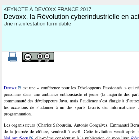
KEYNOTE À DEVOXX FRANCE 2017
Devoxx, la Révolution cyberindustrielle en ac
Une manifestation formidable
Devoxx
est une « conférence pour les Développeurs Passionnés » qui ré
personnes dans une ambiance enthousiaste et jeune (la majorité des parti
communauté des développeurs Java, mais l’audience s’est élargie à d’autres
les occasions de s’adonner à un des sports favoris des informaticiens :
programmation.
Les organisateurs (Charles Sabourdin, Antonio Gonçalves, Emmanuel Berna
de la journée de clôture, vendredi 7 avril. Cette invitation venait après
NoLomitSecu
, elle-même consécutive à la publication de mon livre
Révo