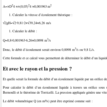
2
2
2
A=
πD
4
≈
π(0,05)
4
≈0,001963 m
Calculer la vitesse d’écoulement théorique :
√2gH=√2⋅9,81⋅2≈√39,24≈6,26 m/s
Calculer le débit :
3
Q=0,8⋅0,001963⋅6,26≈0,0098 m
/s
3
Donc, le débit d’écoulement serait environ 0,0098 m
/s ou 9,8 L/s.
Cette formule et ce calcul vous permettent de déterminer le débit d’un liquid
Et avec le rayon et la pression ?
Et quelle serait la formule du débit d’un écoulement liquide par un orifice 
Pour calculer le débit d’un écoulement liquide à travers un orifice sous
Bernoulli et le théorème de Torricelli. La pression appliquée génère une vite
Le débit volumétrique Q (en m³/s) peut être exprimé comme suit :