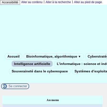
|
|
Aller au contenu
Aller à la recherche
Aller au pied de page
Accessibilité
Accueil
Bioinformatique, algorithmique
Cyberstratég
▼
Intelligence artificielle
L’informatique : science et in
Souveraineté dans le cyberespace
Systèmes d’exploita
Se connecter
Au menu