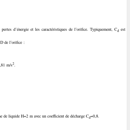
pertes d’énergie et les caractéristiques de l’orifice. Typiquement, C
est
d
D de l’orifice :
2
9,81 m/s
.
e de liquide H=2 m avec un coefficient de décharge C
=0,8.
d