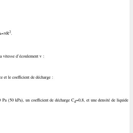
2
: A=πR
.
a vitesse d’écoulement v :
ce et le coefficient de décharge :
Pa (50 kPa), un coefficient de décharge C
=0,8, et une densité de liquide
d