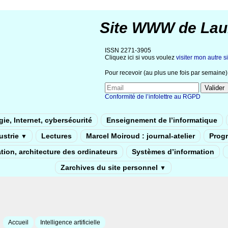
Site WWW de Lau
ISSN 2271-3905
Cliquez ici si vous voulez
visiter mon autre si
Pour recevoir (au plus une fois par semaine) 
Conformité de l’infolettre au RGPD
ie, Internet, cybersécurité
Enseignement de l’informatique
dustrie
Lectures
Marcel Moiroud : journal-atelier
Prog
▼
tion, architecture des ordinateurs
Systèmes d’information
Zarchives du site personnel
▼
Accueil
Intelligence artificielle