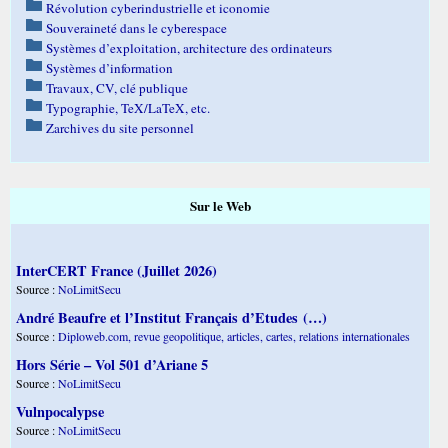
Révolution cyberindustrielle et iconomie
Souveraineté dans le cyberespace
Systèmes d’exploitation, architecture des ordinateurs
Systèmes d’information
Travaux, CV, clé publique
Typographie, TeX/LaTeX, etc.
Zarchives du site personnel
Sur le Web
InterCERT France (Juillet 2026)
Source :
NoLimitSecu
André Beaufre et l’Institut Français d’Etudes (…)
Source :
Diploweb.com, revue geopolitique, articles, cartes, relations internationales
Hors Série – Vol 501 d’Ariane 5
Source :
NoLimitSecu
Vulnpocalypse
Source :
NoLimitSecu