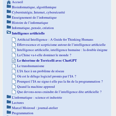
Accueil
Bioinformatique, algorithmique
Cyberstratégie, Internet, cybersécurité
Enseignement de l’informatique
Histoire de l’informatique
Informatique, pensée, création
Intelligence artificielle
Artificial Intelligence : A Guide for Thinking Humans
Effervescence et scepticisme autour de l’intelligence artificielle
Intelligence artificielle, intelligence humaine : la double énigme
La Chine va-t-elle dominer le monde ?
Le théorème de Torricelli avec ChatGPT
Le transhumanisme
L’IA face à un problème de réseau
Où est le déluge logiciel promis par l’IA ?
Pourquoi l’IA ne signe-t-elle pas la fin de la programmation ?
Quand la machine apprend
Que devons-nous craindre de l’intelligence dite artificielle ?
L’informatique : science et industrie
Lectures
Marcel Moiroud : journal-atelier
Programmation