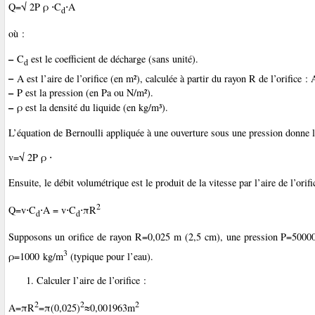
Q=√
2P
ρ
⋅C
⋅A
d
où :
–
C
​ est le coefficient de décharge (sans unité).
d
–
A est l’aire de l’orifice (en m²), calculée à partir du rayon R de l’orifice 
–
P est la pression (en Pa ou N/m²).
–
ρ est la densité du liquide (en kg/m³).
L’équation de Bernoulli appliquée à une ouverture sous une pression donne l
v=√
2P
ρ
⋅
Ensuite, le débit volumétrique est le produit de la vitesse par l’aire de l’orifi
2
Q=v⋅C
​⋅A = v⋅C
⋅πR
d
d
Supposons un orifice de rayon R=0,025 m (2,5 cm), une pression P=50000 
3
ρ=1000 kg/m
(typique pour l’eau).
Calculer l’aire de l’orifice :
2
2
2
A=πR
=π(0,025)
≈0,001963m