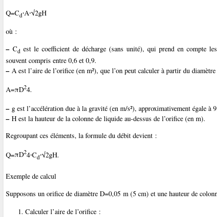
Q=C
⋅A⋅√2gH
d
où :
–
C
est le coefficient de décharge (sans unité), qui prend en compte les 
d
souvent compris entre 0,6 et 0,9.
–
A est l’aire de l’orifice (en m²), que l’on peut calculer à partir du diamètre 
2
A=
πD
4
.
–
g est l’accélération due à la gravité (en m/s²), approximativement égale à 
–
H est la hauteur de la colonne de liquide au-dessus de l’orifice (en m).
Regroupant ces éléments, la formule du débit devient :
2
Q=
πD
4
⋅C
⋅√2gH.
d
Exemple de calcul
Supposons un orifice de diamètre D=0,05 m (5 cm) et une hauteur de colonn
Calculer l’aire de l’orifice :