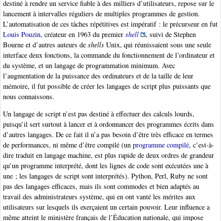
destiné à rendre un service fiable à des milliers d’utilisateurs, repose sur le
lancement à intervalles réguliers de multiples programmes de gestion.
L’automatisation de ces tâches répétitives est impératif : le précurseur en fut
Louis Pouzin
, créateur en 1963 du premier
shell
, suivi de Stephen
Bourne et d’autres auteurs de
shells
Unix, qui réunissaient sous une seule
interface deux fonctions, la commande du fonctionnement de l’ordinateur et
du système, et un langage de programmation minimum. Avec
l’augmentation de la puissance des ordinateurs et de la taille de leur
mémoire, il fut possible de créer les langages de script plus puissants que
nous connaissons.
Un langage de script n’est pas destiné à effectuer des calculs lourds,
puisqu’il sert surtout à lancer et à ordonnancer des programmes écrits dans
d’autres langages. De ce fait il n’a pas besoin d’être très efficace en termes
de performances, ni même d’être compilé (un
programme compilé
, c’est-à-
dire traduit en langage machine, est plus rapide de deux ordres de grandeur
qu’un programme interprété, dont les lignes de code sont exécutées une à
une ; les langages de script sont interprétés). Python, Perl, Ruby ne sont
pas des langages efficaces, mais ils sont commodes et bien adaptés au
travail des administrateurs système, qui en ont vanté les mérites aux
utilisateurs sur lesquels ils exerçaient un certain pouvoir. Leur influence a
même atteint le ministère français de l’Éducation nationale, qui impose