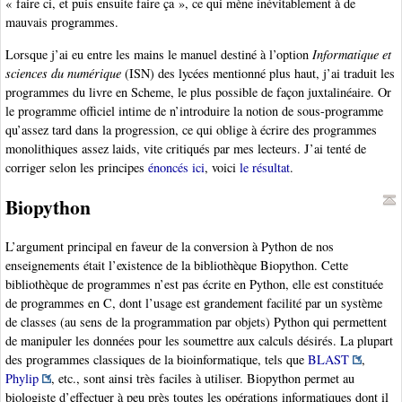
« faire ci, et puis ensuite faire ça », ce qui mène inévitablement à de
mauvais programmes.
Lorsque j’ai eu entre les mains le manuel destiné à l’option
Informatique et
sciences du numérique
(ISN) des lycées mentionné plus haut, j’ai traduit les
programmes du livre en Scheme, le plus possible de façon juxtalinéaire. Or
le programme officiel intime de n’introduire la notion de sous-programme
qu’assez tard dans la progression, ce qui oblige à écrire des programmes
monolithiques assez laids, vite critiqués par mes lecteurs. J’ai tenté de
corriger selon les principes
énoncés ici
, voici
le résultat
.
Biopython
L’argument principal en faveur de la conversion à Python de nos
enseignements était l’existence de la bibliothèque Biopython. Cette
bibliothèque de programmes n’est pas écrite en Python, elle est constituée
de programmes en C, dont l’usage est grandement facilité par un système
de classes (au sens de la programmation par objets) Python qui permettent
de manipuler les données pour les soumettre aux calculs désirés. La plupart
des programmes classiques de la bioinformatique, tels que
BLAST
,
Phylip
, etc., sont ainsi très faciles à utiliser. Biopython permet au
biologiste d’effectuer à peu près toutes les opérations informatiques dont il