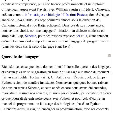
certificat de compétence, puis une licence professionnelle et un diplôme
d’ingénieur. Auparavant j’avais, avec William Saurin et Frédéric Chauveau,
créé un cours d’
informatique en biologie à l’Institut Pasteur
, donné chaque
année de 1994 à 2008 (les sept dernières années sous la direction de
Catherine Letondal et de Katja Schuerer). Dans ces deux circonstances,
nous avions choisi, comme langage d’initiation, un dialecte moderne et
simple de Lisp,
Scheme
, pour des raisons exposées
ici
et
là
, étant entendu
qu’un tel cursus doit comporter au moins deux langages de programmation
(dans les deux cas le second langage étant Java).
Querelle des langages
Bien sûr, ces enseignements donnent lieu à l’éternelle querelle des langages,
et chacun y va de sa suggestion en faveur du langage à la mode du moment ;
j’ai vu ainsi défiler Fortran (si !), C, Perl, Java... Depuis quelque temps
Python revient de manière insistante. Nous avons quelques bonnes raisons
de nous en tenir à Scheme, et cette année encore nous avons été entendus,
mais afin d’assurer nos arrières, et aussi par curiosité, j’ai décidé d’explorer
ce que pourrait devenir notre cours avec Python, et pour cela d’écrire un
manuel de programmation à l’usage des biologistes, basé sur Python.
Entendons-nous, il s’agit d’enseigner la programmation, avec ses concepts