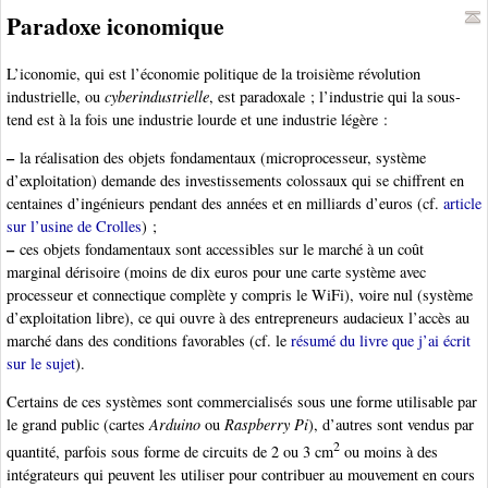
Paradoxe iconomique
L’iconomie, qui est l’économie politique de la troisième révolution
industrielle, ou
cyberindustrielle
, est paradoxale ; l’industrie qui la sous-
tend est à la fois une industrie lourde et une industrie légère :
–
la réalisation des objets fondamentaux (microprocesseur, système
d’exploitation) demande des investissements colossaux qui se chiffrent en
centaines d’ingénieurs pendant des années et en milliards d’euros (cf.
article
sur l’usine de Crolles
) ;
–
ces objets fondamentaux sont accessibles sur le marché à un coût
marginal dérisoire (moins de dix euros pour une carte système avec
processeur et connectique complète y compris le WiFi), voire nul (système
d’exploitation libre), ce qui ouvre à des entrepreneurs audacieux l’accès au
marché dans des conditions favorables (cf. le
résumé du livre que j’ai écrit
sur le sujet
).
Certains de ces systèmes sont commercialisés sous une forme utilisable par
le grand public (cartes
Arduino
ou
Raspberry Pi
), d’autres sont vendus par
2
quantité, parfois sous forme de circuits de 2 ou 3 cm
ou moins à des
intégrateurs qui peuvent les utiliser pour contribuer au mouvement en cours