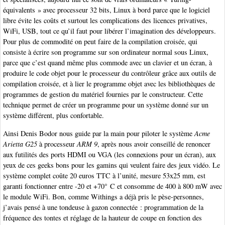
équivalents » avec processeur 32 bits, Linux à bord parce que le logiciel
libre évite les coûts et surtout les complications des licences privatives,
WiFi, USB, tout ce qu’il faut pour libérer l’imagination des développeurs.
Pour plus de commodité on peut faire de la compilation croisée, qui
consiste à écrire son programme sur son ordinateur normal sous Linux,
parce que c’est quand même plus commode avec un clavier et un écran, à
produire le code objet pour le processeur du contrôleur grâce aux outils de
compilation croisée, et à lier le programme objet avec les bibliothèques de
programmes de gestion du matériel fournies par le constructeur. Cette
technique permet de créer un programme pour un système donné sur un
système différent, plus confortable.
Ainsi Denis Bodor nous guide par la main pour piloter le système
Acme
Arietta G25
à processeur
ARM 9
, après nous avoir conseillé de renoncer
aux futilités des ports HDMI ou VGA (les connexions pour un écran), aux
yeux de ces geeks bons pour les gamins qui veulent faire des jeux vidéo. Le
système complet coûte 20 euros TTC à l’unité, mesure 53x25 mm, est
garanti fonctionner entre -20 et +70° C et consomme de 400 à 800 mW avec
le module WiFi. Bon, comme Withings a déjà pris le pèse-personnes,
j’avais pensé à une tondeuse à gazon connectée : programmation de la
fréquence des tontes et réglage de la hauteur de coupe en fonction des