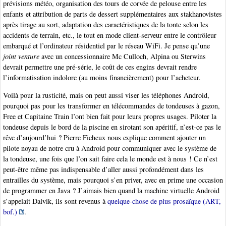
prévisions météo, organisation des tours de corvée de pelouse entre les
enfants et attribution de parts de dessert supplémentaires aux stakhanovistes
après tirage au sort, adaptation des caractéristiques de la tonte selon les
accidents de terrain, etc., le tout en mode client-serveur entre le contrôleur
embarqué et l’ordinateur résidentiel par le réseau WiFi. Je pense qu’une
joint venture
avec un concessionnaire Mc Culloch, Alpina ou Sterwins
devrait permettre une pré-série, le coût de ces engins devrait rendre
l’informatisation indolore (au moins financièrement) pour l’acheteur.
Voilà pour la rusticité, mais on peut aussi viser les téléphones Android,
pourquoi pas pour les transformer en télécommandes de tondeuses à gazon,
Free et Capitaine Train l’ont bien fait pour leurs propres usages. Piloter la
tondeuse depuis le bord de la piscine en sirotant son apéritif, n’est-ce pas le
rêve d’aujourd’hui ? Pierre Ficheux nous explique comment ajouter un
pilote noyau de notre cru à Android pour communiquer avec le système de
la tondeuse, une fois que l’on sait faire cela le monde est à nous ! Ce n’est
peut-être même pas indispensable d’aller aussi profondément dans les
entrailles du système, mais pourquoi s’en priver, avec en prime une occasion
de programmer en Java ? J’aimais bien quand la machine virtuelle Android
s’appelait Dalvik, ils sont revenus à
quelque-chose de plus prosaïque (ART,
bof.)
.