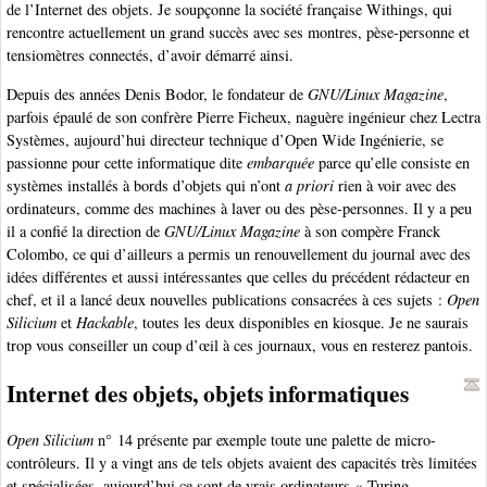
de l’Internet des objets. Je soupçonne la société française Withings, qui
rencontre actuellement un grand succès avec ses montres, pèse-personne et
tensiomètres connectés, d’avoir démarré ainsi.
Depuis des années Denis Bodor, le fondateur de
GNU/Linux Magazine
,
parfois épaulé de son confrère Pierre Ficheux, naguère ingénieur chez Lectra
Systèmes, aujourd’hui directeur technique d’Open Wide Ingénierie, se
passionne pour cette informatique dite
embarquée
parce qu’elle consiste en
systèmes installés à bords d’objets qui n’ont
a priori
rien à voir avec des
ordinateurs, comme des machines à laver ou des pèse-personnes. Il y a peu
il a confié la direction de
GNU/Linux Magazine
à son compère Franck
Colombo, ce qui d’ailleurs a permis un renouvellement du journal avec des
idées différentes et aussi intéressantes que celles du précédent rédacteur en
chef, et il a lancé deux nouvelles publications consacrées à ces sujets :
Open
Silicium
et
Hackable
, toutes les deux disponibles en kiosque. Je ne saurais
trop vous conseiller un coup d’œil à ces journaux, vous en resterez pantois.
Internet des objets, objets informatiques
Open Silicium
n° 14 présente par exemple toute une palette de micro-
contrôleurs. Il y a vingt ans de tels objets avaient des capacités très limitées
et spécialisées, aujourd’hui ce sont de vrais ordinateurs « Turing-