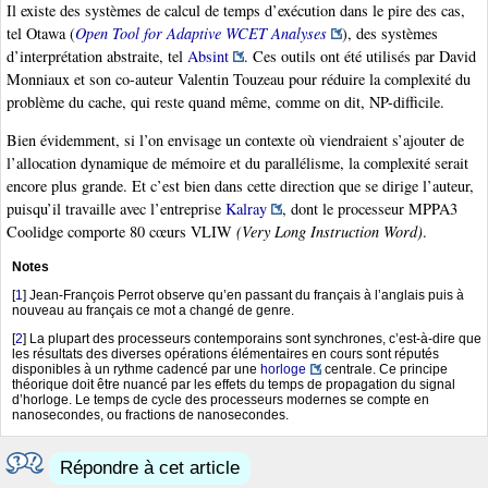
Il existe des systèmes de calcul de temps d’exécution dans le pire des cas,
tel Otawa (
Open Tool for Adaptive WCET Analyses
), des systèmes
d’interprétation abstraite, tel
Absint
. Ces outils ont été utilisés par David
Monniaux et son co-auteur Valentin Touzeau pour réduire la complexité du
problème du cache, qui reste quand même, comme on dit, NP-difficile.
Bien évidemment, si l’on envisage un contexte où viendraient s’ajouter de
l’allocation dynamique de mémoire et du parallélisme, la complexité serait
encore plus grande. Et c’est bien dans cette direction que se dirige l’auteur,
puisqu’il travaille avec l’entreprise
Kalray
, dont le processeur MPPA3
Coolidge comporte 80 cœurs VLIW
(Very Long Instruction Word)
.
Notes
[
1
]
Jean-François Perrot observe qu’en passant du français à l’anglais puis à
nouveau au français ce mot a changé de genre.
[
2
]
La plupart des processeurs contemporains sont synchrones, c’est-à-dire que
les résultats des diverses opérations élémentaires en cours sont réputés
disponibles à un rythme cadencé par une
horloge
centrale. Ce principe
théorique doit être nuancé par les effets du temps de propagation du signal
d’horloge. Le temps de cycle des processeurs modernes se compte en
nanosecondes, ou fractions de nanosecondes.
Répondre à cet article