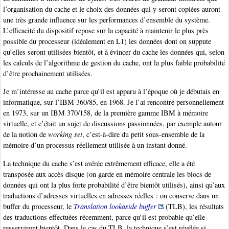
l’organisation du cache et le choix des données qui y seront copiées auront
une très grande influence sur les performances d’ensemble du système.
L’efficacité du dispositif repose sur la capacité à maintenir le plus près
possible du processeur (idéalement en L1) les données dont on suppute
qu’elles seront utilisées bientôt, et à évincer du cache les données qui, selon
les calculs de l’algorithme de gestion du cache, ont la plus faible probabilité
d’être prochainement utilisées.
Je m’intéresse au cache parce qu’il est apparu à l’époque où je débutais en
informatique, sur l’IBM 360/85, en 1968. Je l’ai rencontré personnellement
en 1973, sur un IBM 370/158, de la première gamme IBM à mémoire
virtuelle, et c’était un sujet de discussions passionnées, par exemple autour
de la notion de
working set
, c’est-à-dire du petit sous-ensemble de la
mémoire d’un processus réellement utilisée à un instant donné.
La technique du cache s’est avérée extrêmement efficace, elle a été
transposée aux accès disque (on garde en mémoire centrale les blocs de
données qui ont la plus forte probabilité d’être bientôt utilisés), ainsi qu’aux
traductions d’adresses virtuelles en adresses réelles : on conserve dans un
buffer du processeur, le
Translation lookaside buffer
(TLB), les résultats
des traductions effectuées récemment, parce qu’il est probable qu’elle
resserviront bientôt. Dans le cas du TLB, la technique s’est révélée si