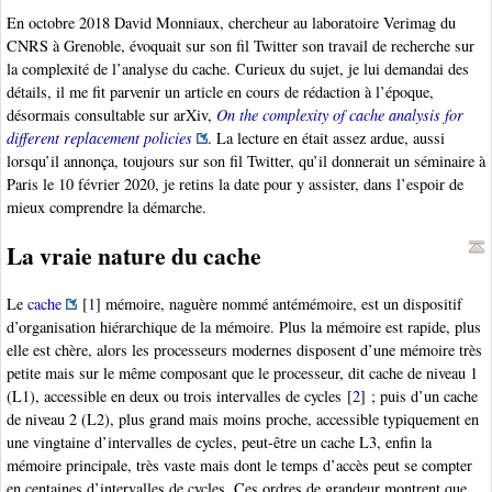
En octobre 2018 David Monniaux, chercheur au laboratoire Verimag du
CNRS à Grenoble, évoquait sur son fil Twitter son travail de recherche sur
la complexité de l’analyse du cache. Curieux du sujet, je lui demandai des
détails, il me fit parvenir un article en cours de rédaction à l’époque,
désormais consultable sur arXiv,
On the complexity of cache analysis for
different replacement policies
. La lecture en était assez ardue, aussi
lorsqu’il annonça, toujours sur son fil Twitter, qu’il donnerait un séminaire à
Paris le 10 février 2020, je retins la date pour y assister, dans l’espoir de
mieux comprendre la démarche.
La vraie nature du cache
Le
cache
[
1
]
mémoire, naguère nommé antémémoire, est un dispositif
d’organisation hiérarchique de la mémoire. Plus la mémoire est rapide, plus
elle est chère, alors les processeurs modernes disposent d’une mémoire très
petite mais sur le même composant que le processeur, dit cache de niveau 1
(L1), accessible en deux ou trois intervalles de cycles
[
2
]
; puis d’un cache
de niveau 2 (L2), plus grand mais moins proche, accessible typiquement en
une vingtaine d’intervalles de cycles, peut-être un cache L3, enfin la
mémoire principale, très vaste mais dont le temps d’accès peut se compter
en centaines d’intervalles de cycles. Ces ordres de grandeur montrent que