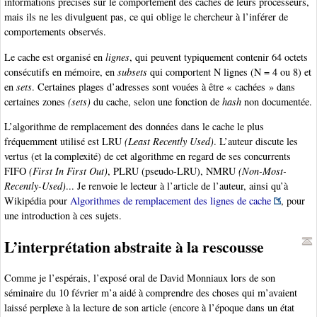
informations précises sur le comportement des caches de leurs processeurs,
mais ils ne les divulguent pas, ce qui oblige le chercheur à l’inférer de
comportements observés.
Le cache est organisé en
lignes
, qui peuvent typiquement contenir 64 octets
consécutifs en mémoire, en
subsets
qui comportent N lignes (N = 4 ou 8) et
en
sets
. Certaines plages d’adresses sont vouées à être « cachées » dans
certaines zones
(sets)
du cache, selon une fonction de
hash
non documentée.
L’algorithme de remplacement des données dans le cache le plus
fréquemment utilisé est LRU
(Least Recently Used)
. L’auteur discute les
vertus (et la complexité) de cet algorithme en regard de ses concurrents
FIFO
(First In First Out)
, PLRU (pseudo-LRU), NMRU
(Non-Most-
Recently-Used)
... Je renvoie le lecteur à l’article de l’auteur, ainsi qu’à
Wikipédia pour
Algorithmes de remplacement des lignes de cache
, pour
une introduction à ces sujets.
L’interprétation abstraite à la rescousse
Comme je l’espérais, l’exposé oral de David Monniaux lors de son
séminaire du 10 février m’a aidé à comprendre des choses qui m’avaient
laissé perplexe à la lecture de son article (encore à l’époque dans un état