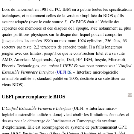
Lors du lancement en 1981 du PC, IBM en a publié toutes les spécifications
techniques, et notamment celles de la version simplifiée du BIOS qu’ils
avaient adoptée (avec le code source !). Ce BIOS était à l’échelle des
capacités des mémoires et des disques de l’époque, avec notamment au plus
quatre partitions physiques sur le disque dur, lequel pouvait comporter
(jusque dans les années 1990) au maximum 1024 cylindres, 256 têtes, 63
secteurs par piste, 2,2 téraoctets de capacité totale. Il a fallu longtemps
jongler avec ces limites, jusqu’à ce que le constructeur Intel et à sa suite
AMD, American Megatrends, Apple, Dell, HP, IBM, Insyde, Microsoft,
Phoenix Technologies, etc. créent l’
UEFI Forum
pour promouvoir l’
Unified
Extensible Firmware Interface
(
UEFI
, « Interface micrologicielle
extensible unifiée », standard publié en 2006, destinée à se substituer au
vieux BIOS).
UEFI pour remplacer le BIOS
L’
Unified Extensible Firmware Interface
(UEFI, « Interface micro-
logicielle extensible unifiée » donc) vient abolir les limitations énoncées ci-
dessus pour le démarrage de l’ordinateur et l’amorçage du système
d’exploitation. Elle est accompagnée du système de partitionnement GPT,
pour
GUID Partition Table (Globally Unique IDentifier Partition Table)
,