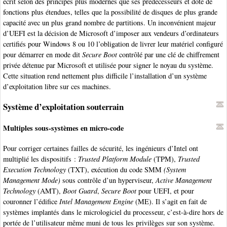
écrit selon des principes plus modernes que ses prédécesseurs et doté de
fonctions plus étendues, telles que la possibilité de disques de plus grande
capacité avec un plus grand nombre de partitions. Un inconvénient majeur
d’UEFI est la décision de Microsoft d’imposer aux vendeurs d’ordinateurs
certifiés pour Windows 8 ou 10 l’obligation de livrer leur matériel configuré
pour démarrer en mode dit
Secure Boot
contrôlé par une clé de chiffrement
privée détenue par Microsoft et utilisée pour signer le noyau du système.
Cette situation rend nettement plus difficile l’installation d’un système
d’exploitation libre sur ces machines.
Système d’exploitation souterrain
Multiples sous-systèmes en micro-code
Pour corriger certaines failles de sécurité, les ingénieurs d’Intel ont
multiplié les dispositifs :
Trusted Platform Module
(TPM),
Trusted
Execution Technology
(TXT), exécution du code SMM
(System
Management Mode)
sous contrôle d’un hyperviseur,
Active Management
Technology
(AMT),
Boot Guard
,
Secure Boot
pour UEFI, et pour
couronner l’édifice
Intel Management Engine
(ME). Il s’agit en fait de
systèmes implantés dans le micrologiciel du processeur, c’est-à-dire hors de
portée de l’utilisateur même muni de tous les privilèges sur son système.