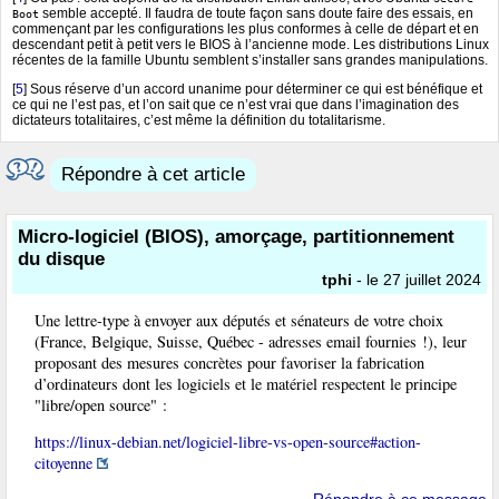
semble accepté. Il faudra de toute façon sans doute faire des essais, en
Boot
commençant par les configurations les plus conformes à celle de départ et en
descendant petit à petit vers le BIOS à l’ancienne mode. Les distributions Linux
récentes de la famille Ubuntu semblent s’installer sans grandes manipulations.
[
5
]
Sous réserve d’un accord unanime pour déterminer ce qui est bénéfique et
ce qui ne l’est pas, et l’on sait que ce n’est vrai que dans l’imagination des
dictateurs totalitaires, c’est même la définition du totalitarisme.
Répondre à cet article
Micro-logiciel (BIOS), amorçage, partitionnement
du disque
tphi
- le 27 juillet 2024
Une lettre-type à envoyer aux députés et sénateurs de votre choix
(France, Belgique, Suisse, Québec - adresses email fournies !), leur
proposant des mesures concrètes pour favoriser la fabrication
d’ordinateurs dont les logiciels et le matériel respectent le principe
"libre/open source" :
https://linux-debian.net/logiciel-libre-vs-open-source#action-
citoyenne
Répondre à ce message