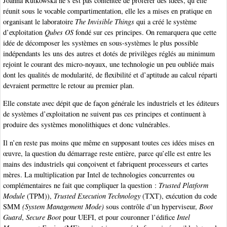
Joanna Rutkowska ne s’est pas contentée de proférer des idées, qu’elle
réunit sous le vocable compartimentation, elle les a mises en pratique en
organisant le laboratoire
The Invisible Things
qui a créé le système
d’exploitation
Qubes OS
fondé sur ces principes. On remarquera que cette
idée de décomposer les systèmes en sous-systèmes le plus possible
indépendants les uns des autres et dotés de privilèges réglés au minimum
rejoint le courant des micro-noyaux, une technologie un peu oubliée mais
dont les qualités de modularité, de flexibilité et d’aptitude au calcul réparti
devraient permettre le retour au premier plan.
Elle constate avec dépit que de façon générale les industriels et les éditeurs
de systèmes d’exploitation ne suivent pas ces principes et continuent à
produire des systèmes monolithiques et donc vulnérables.
Il n’en reste pas moins que même en supposant toutes ces idées mises en
œuvre, la question du démarrage reste entière, parce qu’elle est entre les
mains des industriels qui conçoivent et fabriquent processeurs et cartes
mères. La multiplication par Intel de technologies concurrentes ou
complémentaires ne fait que compliquer la question :
Trusted Platform
Module
(TPM)),
Trusted Execution Technology
(TXT), exécution du code
SMM
(System Management Mode)
sous contrôle d’un hyperviseur,
Boot
Guard
,
Secure Boot
pour UEFI, et pour couronner l’édifice
Intel