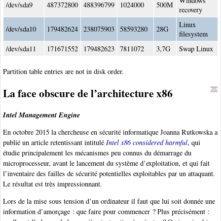
Windows
/dev/sda9
487372800
488396799
1024000
500M
recovery
Linux
/dev/sda10
179482624
238075903
58593280
28G
filesystem
/dev/sda11
171671552
179482623
7811072
3,7G
Swap Linux
Partition table entries are not in disk order.
La face obscure de l’architecture x86
Intel Management Engine
En octobre 2015 la chercheuse en sécurité informatique Joanna Rutkowska a
publié un article retentissant intitulé
Intel x86 considered harmful
, qui
étudie principalement les mécanismes peu connus du démarrage du
microprocesseur, avant le lancement du système d’exploitation, et qui fait
l’inventaire des failles de sécurité potentielles exploitables par un attaquant.
Le résultat est très impressionnant.
Lors de la mise sous tension d’un ordinateur il faut que lui soit donnée une
information d’amorçage : que faire pour commencer ? Plus précisément :