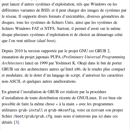
peut lancer d’autres systèmes d’exploitation, tels que Windows ou les
différentes variantes de BSD, et il peut charger des images de systèmes par
le réseau. Il supporte divers formats d’exécutables, diverses géométries de
disques, tous les systèmes de fichiers Unix, ainsi que les systèmes de
fichiers Windows FAT et NTFS. Surtout, il permet d’avoir sur le même
disque plusieurs systèmes d’exploitation et de choisir au démarrage celui
que l’on veut utiliser
(dual boot)
.
Depuis 2010 la version supportée par le projet GNU est GRUB 2,
émanation du projet japonais PUPA
(Preliminary Universal Programming
Architecture)
lancé en 1999 par Yoshinori K. Okuji dans le but de porter
GRUB sur des architectures autres qu’Intel x86, de le rendre plus compact
et modulaire, de le doter d’un langage de script, d’autoriser les caractères
non-ASCII, et quelques autres améliorations.
En général l’installation de GRUB est réalisée par la procédure
d’installation de toute distribution récente de GNU/Linux. Il est bien sûr
possible de faire la même chose « à la main » avec les programmes
utilitaires
et
, voire en écrivant son propre
grub-install
grub-mkconfig
fichier
, mais nous n’entrerons pas ici dans ces
/boot/grub/grub.cfg
détails
[
3
]
.