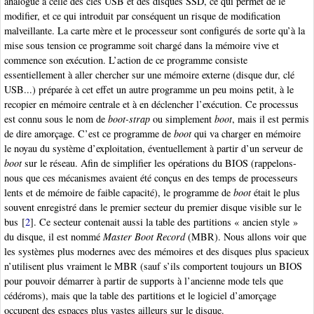
analogue à celle des clés USB et des disques SSD, ce qui permet de le
modifier, et ce qui introduit par conséquent un risque de modification
malveillante. La carte mère et le processeur sont configurés de sorte qu’à la
mise sous tension ce programme soit chargé dans la mémoire vive et
commence son exécution. L’action de ce programme consiste
essentiellement à aller chercher sur une mémoire externe (disque dur, clé
USB...) préparée à cet effet un autre programme un peu moins petit, à le
recopier en mémoire centrale et à en déclencher l’exécution. Ce processus
est connu sous le nom de
boot-strap
ou simplement
boot
, mais il est permis
de dire amorçage. C’est ce programme de
boot
qui va charger en mémoire
le noyau du système d’exploitation, éventuellement à partir d’un serveur de
boot
sur le réseau. Afin de simplifier les opérations du BIOS (rappelons-
nous que ces mécanismes avaient été conçus en des temps de processeurs
lents et de mémoire de faible capacité), le programme de
boot
était le plus
souvent enregistré dans le premier secteur du premier disque visible sur le
bus
[
2
]
. Ce secteur contenait aussi la table des partitions « ancien style »
du disque, il est nommé
Master Boot Record
(MBR). Nous allons voir que
les systèmes plus modernes avec des mémoires et des disques plus spacieux
n’utilisent plus vraiment le MBR (sauf s’ils comportent toujours un BIOS
pour pouvoir démarrer à partir de supports à l’ancienne mode tels que
cédéroms), mais que la table des partitions et le logiciel d’amorçage
occupent des espaces plus vastes ailleurs sur le disque.