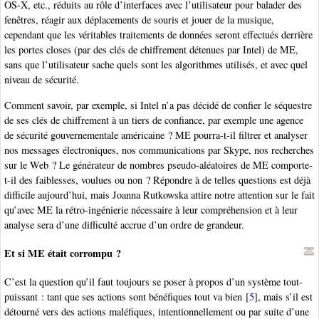
OS-X, etc., réduits au rôle d’interfaces avec l’utilisateur pour balader des
fenêtres, réagir aux déplacements de souris et jouer de la musique,
cependant que les véritables traitements de données seront effectués derrière
les portes closes (par des clés de chiffrement détenues par Intel) de ME,
sans que l’utilisateur sache quels sont les algorithmes utilisés, et avec quel
niveau de sécurité.
Comment savoir, par exemple, si Intel n’a pas décidé de confier le séquestre
de ses clés de chiffrement à un tiers de confiance, par exemple une agence
de sécurité gouvernementale américaine ? ME pourra-t-il filtrer et analyser
nos messages électroniques, nos communications par Skype, nos recherches
sur le Web ? Le générateur de nombres pseudo-aléatoires de ME comporte-
t-il des faiblesses, voulues ou non ? Répondre à de telles questions est déjà
difficile aujourd’hui, mais Joanna Rutkowska attire notre attention sur le fait
qu’avec ME la rétro-ingénierie nécessaire à leur compréhension et à leur
analyse sera d’une difficulté accrue d’un ordre de grandeur.
Et si ME était corrompu ?
C’est la question qu’il faut toujours se poser à propos d’un système tout-
puissant : tant que ses actions sont bénéfiques tout va bien
[
5
]
, mais s’il est
détourné vers des actions maléfiques, intentionnellement ou par suite d’une