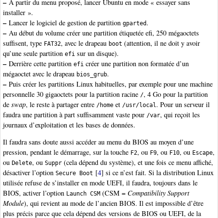
–
À partir du menu proposé, lancer Ubuntu en mode « essayer sans
installer ».
–
Lancer le logiciel de gestion de partition
.
gparted
–
Au début du volume créer une partition étiquetée efi, 250 mégaoctets
suffisent, type
, avec le drapeau
(attention, il ne doit y avoir
FAT32
boot
qu’une seule partition
sur un disque).
efi
–
Derrière cette partition
créer une partition non formatée d’un
efi
mégaoctet avec le drapeau
.
bios_grub
–
Puis créer les partitions Linux habituelles, par exemple pour une machine
personnelle 30 gigaoctets pour la partition racine
, 4 Go pour la partition
/
de
swap
, le reste à partager entre
et
. Pour un serveur il
/home
/usr/local
faudra une partition à part suffisamment vaste pour
, qui reçoit les
/var
journaux d’exploitation et les bases de données.
Il faudra sans doute aussi accéder au menu du BIOS au moyen d’une
pression, pendant le démarrage, sur la touche
, ou
, ou
, ou
,
F2
F9
F10
Escape
ou
, ou
(cela dépend du système), et une fois ce menu affiché,
Delete
Suppr
désactiver l’option
[
4
]
si ce n’est fait. Si la distribution Linux
Secure Boot
utilisée refuse de s’installer en mode UEFI, il faudra, toujours dans le
BIOS, activer l’option
(CSM =
Compatibility Support
Launch CSM
Module
), qui revient au mode de l’ancien BIOS. Il est impossible d’être
plus précis parce que cela dépend des versions de BIOS ou UEFI, de la