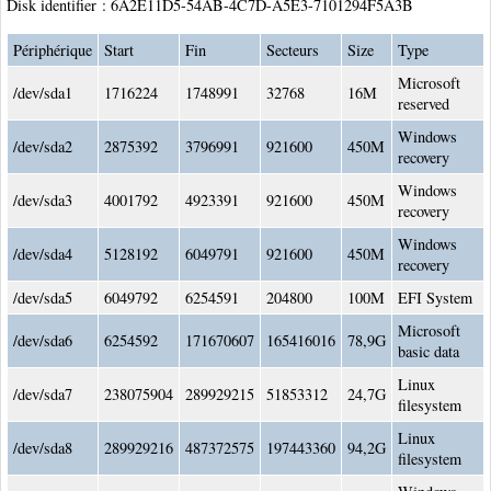
Disk identifier : 6A2E11D5-54AB-4C7D-A5E3-7101294F5A3B
Périphérique
Start
Fin
Secteurs
Size
Type
Microsoft
/dev/sda1
1716224
1748991
32768
16M
reserved
Windows
/dev/sda2
2875392
3796991
921600
450M
recovery
Windows
/dev/sda3
4001792
4923391
921600
450M
recovery
Windows
/dev/sda4
5128192
6049791
921600
450M
recovery
/dev/sda5
6049792
6254591
204800
100M
EFI System
Microsoft
/dev/sda6
6254592
171670607
165416016
78,9G
basic data
Linux
/dev/sda7
238075904
289929215
51853312
24,7G
filesystem
Linux
/dev/sda8
289929216
487372575
197443360
94,2G
filesystem