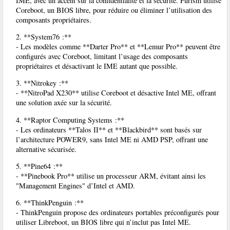
IME, avec un accent sur la confidentialité et la sécurité. Purism utilise
Coreboot, un BIOS libre, pour réduire ou éliminer l’utilisation des
composants propriétaires.
2. **System76 :**
- Les modèles comme **Darter Pro** et **Lemur Pro** peuvent être
configurés avec Coreboot, limitant l’usage des composants
propriétaires et désactivant le IME autant que possible.
3. **Nitrokey :**
- **NitroPad X230** utilise Coreboot et désactive Intel ME, offrant
une solution axée sur la sécurité.
4. **Raptor Computing Systems :**
- Les ordinateurs **Talos II** et **Blackbird** sont basés sur
l’architecture POWER9, sans Intel ME ni AMD PSP, offrant une
alternative sécurisée.
5. **Pine64 :**
- **Pinebook Pro** utilise un processeur ARM, évitant ainsi les
"Management Engines" d’Intel et AMD.
6. **ThinkPenguin :**
- ThinkPenguin propose des ordinateurs portables préconfigurés pour
utiliser Libreboot, un BIOS libre qui n’inclut pas Intel ME.