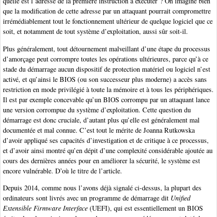
quelle est l’adresse de la première instruction à exécuter ? On imagine bien
que la modification de cette adresse par un attaquant pourrait compromettre
irrémédiablement tout le fonctionnement ultérieur de quelque logiciel que ce
soit, et notamment de tout système d’exploitation, aussi sûr soit-il.
Plus généralement, tout détournement malveillant d’une étape du processus
d’amorçage peut corrompre toutes les opérations ultérieures, parce qu’à ce
stade du démarrage aucun dispositif de protection matériel ou logiciel n’est
activé, et qu’ainsi le BIOS (ou son successeur plus moderne) a accès sans
restriction en mode privilégié à toute la mémoire et à tous les périphériques.
Il est par exemple concevable qu’un BIOS corrompu par un attaquant lance
une version corrompue du système d’exploitation. Cette question du
démarrage est donc cruciale, d’autant plus qu’elle est généralement mal
documentée et mal connue. C’est tout le mérite de Joanna Rutkowska
d’avoir appliqué ses capacités d’investigation et de critique à ce processus,
et d’avoir ainsi montré qu’en dépit d’une complexité considérable ajoutée au
cours des dernières années pour en améliorer la sécurité, le système est
encore vulnérable. D’où le titre de l’article.
Depuis 2014, comme nous l’avons déjà signalé ci-dessus, la plupart des
ordinateurs sont livrés avec un programme de démarrage dit
Unified
Extensible Firmware Interface
(UEFI), qui est essentiellement un BIOS