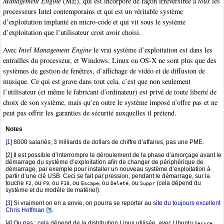
Management Engine
(ME), qui est incorporé de façon irréversible à
tous
les
processeurs Intel contemporains et qui est un véritable système
d’exploitation implanté en micro-code et qui vit sous le système
d’exploitation que l’utilisateur croit avoir choisi.
Avec
Intel Management Engine
le vrai système d’exploitation est dans les
entrailles du processeur, et Windows, Linux ou OS-X ne sont plus que des
systèmes de gestion de fenêtres, d’affichage de vidéo et de diffusion de
musique. Ce qui est grave dans tout cela, c’est que non seulement
l’utilisateur (et même le fabricant d’ordinateur) est privé de toute liberté de
choix de son système, mais qu’en outre le système imposé n’offre pas et ne
peut pas offrir les garanties de sécurité auxquelles il prétend.
Notes
[
1
]
8000 salariés, 3 milliards de dollars de chiffre d’affaires, pas une PME.
[
2
]
Il est possible d’interrompre le déroulement de la phase d’amorçage avant le
démarrage du système d’exploitation afin de changer de périphérique de
démarrage, par exemple pour installer un nouveau système d’exploitation à
partir d’une clé USB. Ceci se fait par pression, pendant le démarrage, sur la
touche
, ou
, ou
, ou
, ou
, ou
(cela dépend du
F2
F9
F10
Escape
Delete
Suppr
système et du modèle de matériel).
[
3
]
Si vraiment on en a envie, on pourra se reporter au
site du toujours excellent
Chris Hoffman
.
[
4
]
Ou pas : cela dépend de la distribution Linux utilisée, avec Ubuntu
Secure