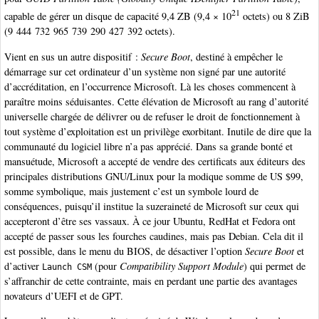
21
capable de gérer un disque de capacité 9,4 ZB (9,4 × 10
octets) ou 8 ZiB
(9 444 732 965 739 290 427 392 octets).
Vient en sus un autre dispositif :
Secure Boot
, destiné à empêcher le
démarrage sur cet ordinateur d’un système non signé par une autorité
d’accréditation, en l’occurrence Microsoft. Là les choses commencent à
paraître moins séduisantes. Cette élévation de Microsoft au rang d’autorité
universelle chargée de délivrer ou de refuser le droit de fonctionnement à
tout système d’exploitation est un privilège exorbitant. Inutile de dire que la
communauté du logiciel libre n’a pas apprécié. Dans sa grande bonté et
mansuétude, Microsoft a accepté de vendre des certificats aux éditeurs des
principales distributions GNU/Linux pour la modique somme de US $99,
somme symbolique, mais justement c’est un symbole lourd de
conséquences, puisqu’il institue la suzeraineté de Microsoft sur ceux qui
accepteront d’être ses vassaux. À ce jour Ubuntu, RedHat et Fedora ont
accepté de passer sous les fourches caudines, mais pas Debian. Cela dit il
est possible, dans le menu du BIOS, de désactiver l’option
Secure Boot
et
d’activer
(pour
Compatibility Support Module
) qui permet de
Launch CSM
s’affranchir de cette contrainte, mais en perdant une partie des avantages
novateurs d’UEFI et de GPT.