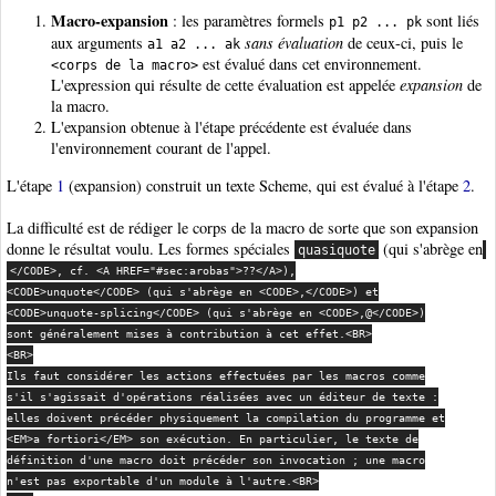
Macro-expansion
: les paramètres formels
sont liés
p1 p2 ... pk
aux arguments
sans évaluation
de ceux-ci, puis le
a1 a2 ... ak
est évalué dans cet environnement.
<corps de la macro>
L'expression qui résulte de cette évaluation est appelée
expansion
de
la macro.
L'expansion obtenue à l'étape précédente est évaluée dans
l'environnement courant de l'appel.
L'étape
1
(expansion) construit un texte Scheme, qui est évalué à l'étape
2
.
La difficulté est de rédiger le corps de la macro de sorte que son expansion
donne le résultat voulu. Les formes spéciales
(qui s'abrège en
quasiquote
</CODE>, cf. <A HREF="#sec:arobas">??</A>),

<CODE>unquote</CODE> (qui s'abrège en <CODE>,</CODE>) et

<CODE>unquote-splicing</CODE> (qui s'abrège en <CODE>,@</CODE>)

sont généralement mises à contribution à cet effet.<BR>

<BR>

Ils faut considérer les actions effectuées par les macros comme

s'il s'agissait d'opérations réalisées avec un éditeur de texte :

elles doivent précéder physiquement la compilation du programme et

<EM>a fortiori</EM> son exécution. En particulier, le texte de

définition d'une macro doit précéder son invocation ; une macro

n'est pas exportable d'un module à l'autre.<BR>
