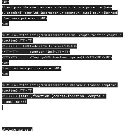
<BR>

Il est possible avec des macros de modifier une procédure (même

du standard) pour lui incorporer un compteur, ainsi pour Fibonnaci

d'un cours précédent :<BR>

<BR>

<DIV CLASS="lstlisting"><TT>(<B>define</B> (compte-fonction compteur 
fonction)</TT><TT>

</TT><TT>   (<B>lambda</B> L-param</TT><TT>

</TT><TT>      (compteur 'inc)</TT><TT>

</TT><TT>      (<B>apply</B> fonction L-param)))</TT></DIV><BR>

<BR>

Nous proposons pour ce faire :<BR>

<BR>

<DIV CLASS="lstlisting"><TT>(<B>define-macro</B> (compte compteur 
fonction)</TT><TT>

(
set!
 ,fonction (compte-fonction ,compteur 
</TT><TT>
,fonction)))
utilisé ainsi :