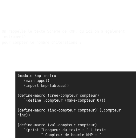
On rappelle le texte Scheme de KMP, qu'ici on a également 
instrumenté

pour compter le nombre d'itérations :
(module kmp-instru

   (main appel)

   (import kmp-tableau))

(define-macro (cree-compteur compteur)

   `(define ,compteur (make-compteur 0)))

(define-macro (inc-compteur compteur)`(,compteur 
'inc))

(define-macro (val-compteur compteur)

   `(print "Longueur du texte : " L-texte

           " Compteur de boucle KMP : "
