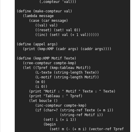
           (,compteur 'val)))

(define (make-compteur val)

   (lambda message

      (case (car message)

         ((val) val)

         ((reset) (set! val 0))

         ((inc) (set! val (+ 1 val))))))

(define (appel args)

   (print (kmp:KMP (cadr args) (caddr args))))

(define (kmp:KMP Motif Texte)

   (cree-compteur compte-kmp)

   (let ((Tpref (kmp:tableau Motif))

         (L-texte (string-length Texte))

         (L-motif (string-length Motif))

         (m 0)

         (i 0))

      (print "Motif : " Motif " Texte : " Texte)

      (print "Tableau : " Tpref)

      (let boucle ()

         (inc-compteur compte-kmp)

         (if (char=? (string-ref Texte (+ m i))

                     (string-ref Motif i))

             (set! i (+ i 1))

             (begin

                (set! m (- (+ m i) (vector-ref Tpref 