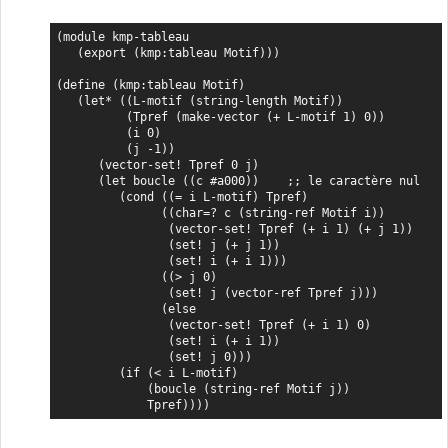
(module kmp-tableau

   (export (kmp:tableau Motif)))

(define (kmp:tableau Motif)

   (let* ((L-motif (string-length Motif))

          (Tpref (make-vector (+ L-motif 1) 0))

          (i 0)

          (j -1))

      (vector-set! Tpref 0 j)

      (let boucle ((c #a000))    ;; le caractère nul

         (cond ((= i L-motif) Tpref)

               ((char=? c (string-ref Motif i))

                (vector-set! Tpref (+ i 1) (+ j 1))

                (set! j (+ j 1))

                (set! i (+ i 1)))

               ((> j 0)

                (set! j (vector-ref Tpref j)))

               (else

                (vector-set! Tpref (+ i 1) 0)

                (set! i (+ i 1))

                (set! j 0)))

         (if (< i L-motif)

             (boucle (string-ref Motif j))

             Tpref))))