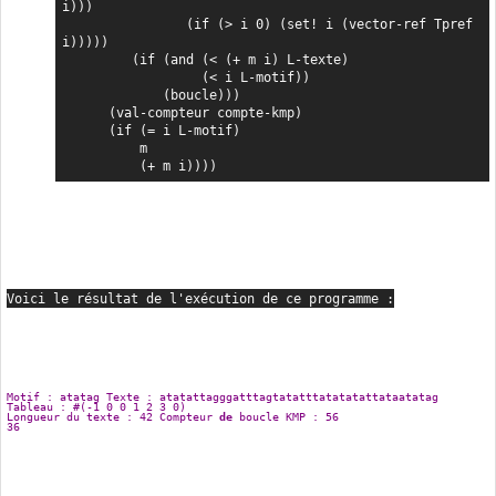
i)))

                (if (> i 0) (set! i (vector-ref Tpref 
i)))))

         (if (and (< (+ m i) L-texte)

                  (< i L-motif))

             (boucle)))

      (val-compteur compte-kmp)

      (if (= i L-motif)

          m

          (+ m i))))
Voici le résultat de l'exécution de ce programme :
Motif : atatag Texte : atatattagggatttagtatatttatatatattataatatag
Tableau : #(-1 0 0 1 2 3 0)
Longueur du texte : 42 Compteur 
de
 boucle KMP : 56
36