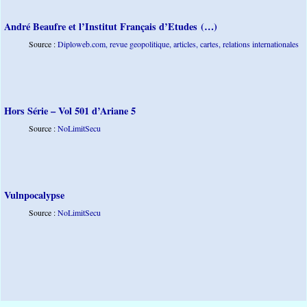
André Beaufre et l’Institut Français d’Etudes (…)
			Source : 
Diploweb.com, revue geopolitique, articles, cartes, relations internationales
Hors Série – Vol 501 d’Ariane 5
			Source : 
NoLimitSecu
Vulnpocalypse
			Source : 
NoLimitSecu