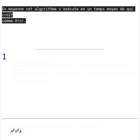
En moyenne cet algorithme s'exécute en un temps moyen de qui 
croît

comme 
O
(
n
).
1
La forme 
define-macro
n'est pas dans la norme et il existe d'autre syntaxes 
pour

créer des macros. Celle-ci nous a semblé la plus simple 
et

A
This document was translated from L
T
E
E
E
H
V
A
.