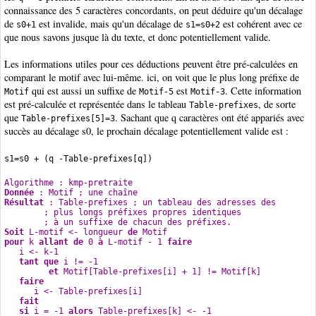
connaissance des 5 caractères concordants, on peut déduire qu'un décalage
de
est invalide, mais qu'un décalage de
est cohérent avec ce
s0+1
s1=s0+2
que nous savons jusque là du texte, et donc potentiellement valide.
Les informations utiles pour ces déductions peuvent être pré-calculées en
comparant le motif avec lui-même. ici, on voit que le plus long préfixe de
qui est aussi un suffixe de
est
. Cette information
Motif
Motif-5
Motif-3
est pré-calculée et représentée dans le tableau
, de sorte
Table-prefixes
que
. Sachant que q caractères ont été appariés avec
Table-prefixes[5]=3
succès au décalage s0, le prochain décalage potentiellement valide est :
s1=s0 + (q -Table-prefixes[q])
Algorithme : kmp-pretraite
Donnée
 : Motif ; une chaîne
Résultat
 : Table-prefixes ; un tableau des adresses des 
        ; plus longs préfixes propres identiques 
        ; à un suffixe de chacun des préfixes.
Soit
 L-motif <- longueur 
de
 Motif
pour
 k 
allant
de
 0 
à
 L-motif - 1 
faire
   i <- k-1
tant
que
 i != -1
et
 Motif[Table-prefixes[i] + 1] != Motif[k]
faire
      i <- Table-prefixes[i]
fait
si
 i = -1 
alors
 Table-prefixes[k] <- -1