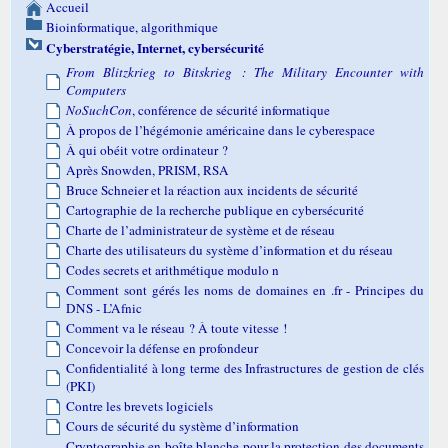
Accueil
Bioinformatique, algorithmique
Cyberstratégie, Internet, cybersécurité
From Blitzkrieg to Bitskrieg : The Military Encounter with
Computers
NoSuchCon
, conférence de sécurité informatique
À propos de l’hégémonie américaine dans le cyberespace
À qui obéit votre ordinateur ?
Après Snowden, PRISM, RSA
Bruce Schneier et la réaction aux incidents de sécurité
Cartographie de la recherche publique en cybersécurité
Charte de l’administrateur de système et de réseau
Charte des utilisateurs du système d’information et du réseau
Codes secrets et arithmétique modulo n
Comment sont gérés les noms de domaines en .fr - Principes du
DNS - L’Afnic
Comment va le réseau ? À toute vitesse !
Concevoir la défense en profondeur
Confidentialité à long terme des Infrastructures de gestion de clés
(PKI)
Contre les brevets logiciels
Cours de sécurité du système d’information
Cryptographie en boîte blanche pour la protection des documents