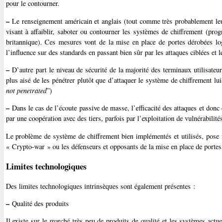
pour le contourner.
–
Le renseignement américain et anglais (tout comme très probablement le
visant à affaiblir, saboter ou contourner les systèmes de chiffreme
britannique). Ces mesures vont de la mise en place de portes dérobées logi
l’influence sur des standards en passant bien sûr par les attaques ciblées et
–
D’autre part le niveau de sécurité de la majorité des terminaux utilisateurs
plus aisé de les pénétrer plutôt que d’attaquer le système de chiffrement 
not penetrated
”)
–
Dans le cas de l’écoute passive de masse, l’efficacité des attaques et donc 
par une coopération avec des tiers, parfois par l’exploitation de vulnérabilité
Le problème de système de chiffrement bien implémentés et utilisés, pose 
« Crypto-war » ou les défenseurs et opposants de la mise en place de portes
Limites technologiques
Des limites technologiques intrinsèques sont également présentes :
–
Qualité des produits
Il existe sur le marché très peu de produits de qualité et les systèmes actue