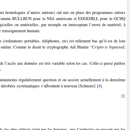
urs homologues d’autres nations) ont mis en place des programmes entiers
nt (programme BULLRUN pour la NSA américain et EDGEHILL pour le GCHQ
cielles ou matérielles, par exemple en interceptant l’envoi de matériel, à
 le renseignement humain.
 (ordinateurs portables, téléphones, etc) est tellement bas qu’il est de loin
lui-même. Comme le disait le cryptographe Adi Shamir “
Crypto is bypassed,
de l’accès aux données est très variable selon les cas. Celle-ci passe parfois
s.
néanmoins régulièrement question et on assiste actuellement à la deuxième
 dérobées systématiques s’affrontent à nouveau [Schneier]
[
4
]
.
ls les plus utilisés (tant par les banques, que l’industrie en passant par les