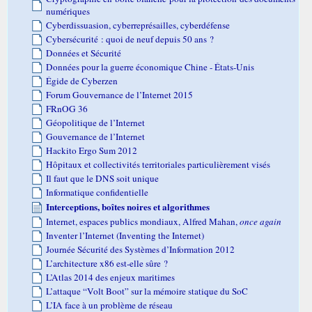
numériques
Cyberdissuasion, cyberreprésailles, cyberdéfense
Cybersécurité : quoi de neuf depuis 50 ans ?
Données et Sécurité
Données pour la guerre économique Chine - États-Unis
Égide de Cyberzen
Forum Gouvernance de l’Internet 2015
FRnOG 36
Géopolitique de l’Internet
Gouvernance de l’Internet
Hackito Ergo Sum 2012
Hôpitaux et collectivités territoriales particulièrement visés
Il faut que le DNS soit unique
Informatique confidentielle
Interceptions, boîtes noires et algorithmes
Internet, espaces publics mondiaux, Alfred Mahan,
once again
Inventer l’Internet (Inventing the Internet)
Journée Sécurité des Systèmes d’Information 2012
L’architecture x86 est-elle sûre ?
L’Atlas 2014 des enjeux maritimes
L’attaque “Volt Boot” sur la mémoire statique du SoC
L’IA face à un problème de réseau