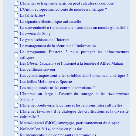
L’Internet se fragmente, mais on peut calculer sa courbure
L’Union européenne, colonie du monde numérique ?
La faille
Exim4
La signature électronique universelle
La souveraineté a-t-elle encore un sens dans un monde globalisé ?
Le
rootkit
de Sony
Le grand schisme de l’Internet
Le management de la sécurité de l’information
Le programme Einstein 3 pour protéger les infrastructures
critiques
Les
Global Commons
et l’Internet à la lumière d’Alfred Mahan
Les certificats serveur
Les cyberattaques sont-elles solubles dans l’armement cinétique ?
Les failles Meltdown et Spectre
Les mégadonnées utiles contre le terrorisme ?
L’Internet au large : l’avenir du routage et les
Autonomous
Systems
L’Internet bouleverse la culture et les relations inter-culturelles
L’Internet favorise-t-il le dialogue des civilisations et la diversité
culturelle ?
Micro-logiciel (BIOS), amorçage, partitionnement du disque
NoSuchCon 2014, de plus en plus fort
Rétroconception de composants électroniques