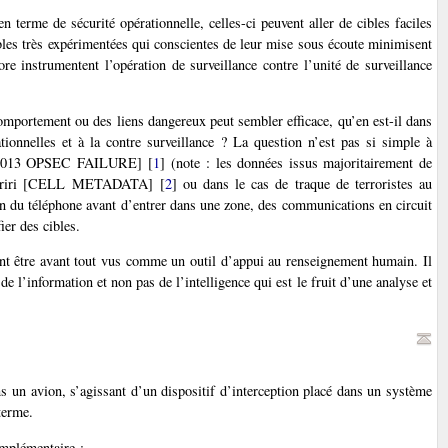
n terme de sécurité opérationnelle, celles-ci peuvent aller de cibles faciles
bles très expérimentées qui conscientes de leur mise sous écoute minimisent
re instrumentent l’opération de surveillance contre l’unité de surveillance
comportement ou des liens dangereux peut sembler efficace, qu’en est-il dans
tionnelles et à la contre surveillance ? La question n’est pas si simple à
SA 2013 OPSEC FAILURE]
[
1
]
(note : les données issus majoritairement de
ik Hariri [CELL METADATA]
[
2
]
ou dans le cas de traque de terroristes au
n du téléphone avant d’entrer dans une zone, des communications en circuit
ier des cibles.
vent être avant tout vus comme un outil d’appui au renseignement humain. Il
e l’information et non pas de l’intelligence qui est le fruit d’une analyse et
ans un avion, s’agissant d’un dispositif d’interception placé dans un système
terme.
omplémentaire :