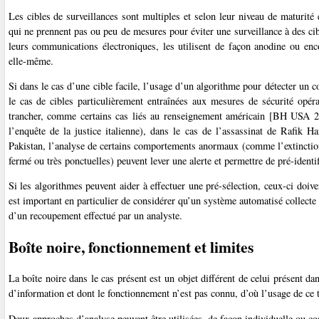
Les cibles de surveillances sont multiples et selon leur niveau de maturité e
qui ne prennent pas ou peu de mesures pour éviter une surveillance à des ci
leurs communications électroniques, les utilisent de façon anodine ou enco
elle-même.
Si dans le cas d’une cible facile, l’usage d’un algorithme pour détecter un 
le cas de cibles particulièrement entraînées aux mesures de sécurité opéra
trancher, comme certains cas liés au renseignement américain [BH U
l’enquête de la justice italienne), dans le cas de l’assassinat de Raf
Pakistan, l’analyse de certains comportements anormaux (comme l’extinctio
fermé ou très ponctuelles) peuvent lever une alerte et permettre de pré-identif
Si les algorithmes peuvent aider à effectuer une pré-sélection, ceux-ci doi
est important en particulier de considérer qu’un système automatisé collecte d
d’un recoupement effectué par un analyste.
Boîte noire, fonctionnement et limites
La boîte noire dans le cas présent est un objet différent de celui présent d
d’information et dont le fonctionnement n’est pas connu, d’où l’usage de ce 
Deux approches d’analyse peuvent être utilisées, de façon individuelle ou c