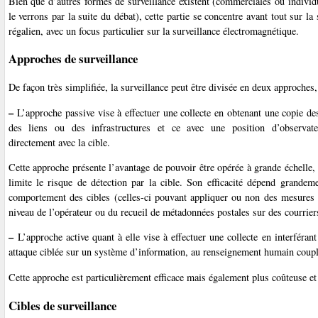
Bien que d’autres formes de surveillance existent (commerciales ou indivi
le verrons par la suite du débat), cette partie se concentre avant tout sur la
régalien, avec un focus particulier sur la surveillance électromagnétique.
Approches de surveillance
De façon très simplifiée, la surveillance peut être divisée en deux approches, 
–
L’approche passive vise à effectuer une collecte en obtenant une copie d
des liens ou des infrastructures et ce avec une position d’observateu
directement avec la cible.
Cette approche présente l’avantage de pouvoir être opérée à grande échelle, 
limite le risque de détection par la cible. Son efficacité dépend grandem
comportement des cibles (celles-ci pouvant appliquer ou non des mesures d
niveau de l’opérateur ou du recueil de métadonnées postales sur des courrier
–
L’approche active quant à elle vise à effectuer une collecte en interféran
attaque ciblée sur un système d’information, au renseignement humain coup
Cette approche est particulièrement efficace mais également plus coûteuse et
Cibles de surveillance