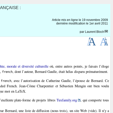
ANÇAISE :
Article mis en ligne le
19 novembre 2009
dernière modification le 1er avril 2011
par
Laurent Bloch
ie, morale et diversité culturelle
où, entre autres points, je faisais l’éloge
e,
, dont l’auteur, Bernard Gaulle, était hélas disparu prématurément.
french
e
, avec l’autorisation de Catherine Gaulle, l’épouse de Bernard. Ce
french
ed French. Jean-Côme Charpentier et Sébastien Mengin ont bien voulu
 que moi en LaTeX.
’exellente plate-forme de projets libres
Tuxfamily.org
, qui comporte tous
par Bernard, une liste de diffusion (nous trois), un site Web (vide). Il n’y a