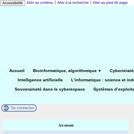
|
|
Aller au contenu
Aller à la recherche
Aller au pied de page
Accessibilité
Accueil
Bioinformatique, algorithmique
Cyberstratég
▼
Intelligence artificielle
L’informatique : science et in
Souveraineté dans le cyberespace
Systèmes d’exploita
Se connecter
Au menu