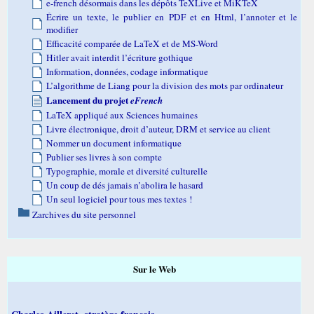
e-french désormais dans les dépôts TeXLive et MiKTeX
Écrire un texte, le publier en PDF et en Html, l’annoter et le
modifier
Efficacité comparée de LaTeX et de MS-Word
Hitler avait interdit l’écriture gothique
Information, données, codage informatique
L’algorithme de Liang pour la division des mots par ordinateur
Lancement du projet
eFrench
LaTeX appliqué aux Sciences humaines
Livre électronique, droit d’auteur, DRM et service au client
Nommer un document informatique
Publier ses livres à son compte
Typographie, morale et diversité culturelle
Un coup de dés jamais n’abolira le hasard
Un seul logiciel pour tous mes textes !
Zarchives du site personnel
Sur le Web