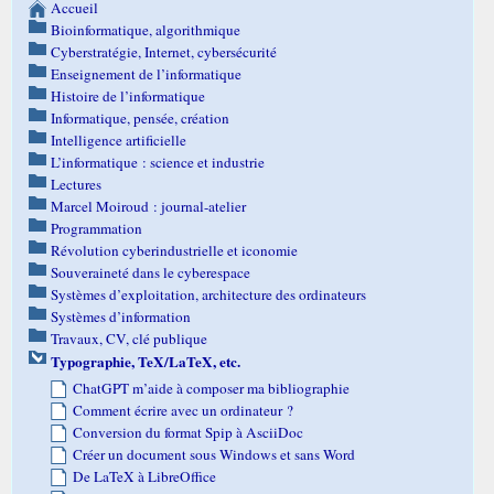
Accueil
Bioinformatique, algorithmique
Cyberstratégie, Internet, cybersécurité
Enseignement de l’informatique
Histoire de l’informatique
Informatique, pensée, création
Intelligence artificielle
L’informatique : science et industrie
Lectures
Marcel Moiroud : journal-atelier
Programmation
Révolution cyberindustrielle et iconomie
Souveraineté dans le cyberespace
Systèmes d’exploitation, architecture des ordinateurs
Systèmes d’information
Travaux, CV, clé publique
Typographie, TeX/LaTeX, etc.
ChatGPT m’aide à composer ma bibliographie
Comment écrire avec un ordinateur ?
Conversion du format Spip à AsciiDoc
Créer un document sous Windows et sans Word
De LaTeX à LibreOffice