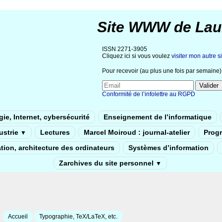
Site WWW de Lau
ISSN 2271-3905
Cliquez ici si vous voulez
visiter mon autre si
Pour recevoir (au plus une fois par semaine) 
Conformité de l’infolettre au RGPD
ie, Internet, cybersécurité
Enseignement de l’informatique
dustrie
Lectures
Marcel Moiroud : journal-atelier
Prog
▼
tion, architecture des ordinateurs
Systèmes d’information
Zarchives du site personnel
▼
Accueil
Typographie, TeX/LaTeX, etc.