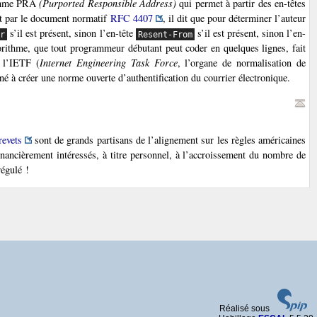
rithme PRA
(Purported Responsible Address)
qui permet à partir des en-têtes
rit par le document normatif
RFC 4407
, il dit que pour déterminer l’auteur
s’il est présent, sinon l’en-tête
s’il est présent, sinon l’en-
er
Resent-From
gorithme, que tout programmeur débutant peut coder en quelques lignes, fait
r l’IETF (
Internet Engineering Task Force
, l’organe de normalisation de
iné à créer une norme ouverte d’authentification du courrier électronique.
revets
sont de grands partisans de l’alignement sur les règles américaines
 financièrement intéressés, à titre personnel, à l’accroissement du nombre de
régulé !
Réalisé sous