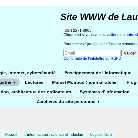
Site WWW de Lau
ISSN 2271-3905
Cliquez ici si vous voulez
visiter mon autre si
Pour recevoir (au plus une fois par semaine) 
Conformité de l’infolettre au RGPD
ie, Internet, cybersécurité
Enseignement de l’informatique
dustrie
Lectures
Marcel Moiroud : journal-atelier
Prog
▼
tion, architecture des ordinateurs
Systèmes d’information
Zarchives du site personnel
▼
Accueil
L’informatique : science et industrie
Logiciel libre