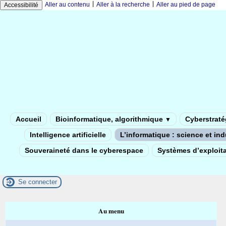
|
|
Aller au contenu
Aller à la recherche
Aller au pied de page
Accessibilité
Accueil
Bioinformatique, algorithmique
Cyberstratég
▼
Intelligence artificielle
L’informatique : science et in
Souveraineté dans le cyberespace
Systèmes d’exploita
Se connecter
Au menu