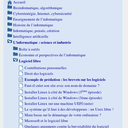
Accueil
Bioinformatique, algorithmique
Cyberstratégie, Internet, cybersécurité
Enseignement de l’informatique
Histoire de l’informatique
Informatique, pensée, création
Intelligence artificielle
L’informatique : science et industrie
Boîte à outils
Économie et perspectives de l’informatique
Logiciel libre
Contributions personnelles
Droit des logiciels
Exemple de prédation : les brevets sur les logiciels
Faut-il créer son site avec son nom de domaine ?
ème
Installer Linux à côté de Windows (3
épisode)
Installer Linux à côté de Windows (3ème épisode)
Installer Linux sur une machine UEFI (suite)
Le système qu’il faut à des développeurs : un Unix libre !
Main basse sur le démarrage de votre ordinateur ?
Microsoft et le logiciel libre
Quelques arguments contre la brevetabilité du logiciel