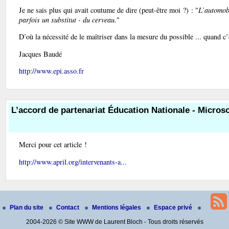
Je ne sais plus qui avait coutume de dire (peut-être moi ?) : "
L’automobi
parfois un substitut - du cerveau.
"
D’où la nécessité de le maîtriser dans la mesure du possible ... quand c’
Jacques Baudé
http://www.epi.asso.fr
L’accord de partenariat Éducation Nationale - Microso
Merci pour cet article !
http://www.april.org/intervenants-a...
Plan du site
Contact
Mentions légales
Espace privé
2004-2026 © Site WWW de Laurent Bloch - Tous droits réservés