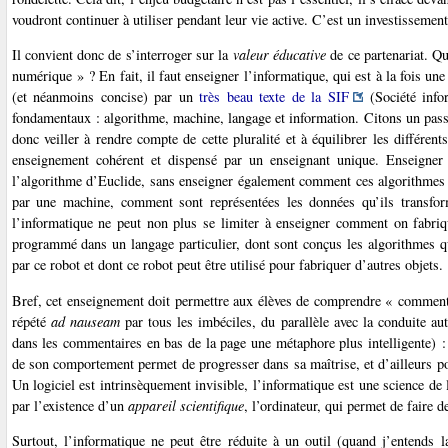
voudront continuer à utiliser pendant leur vie active. C’est un investissemen
Il convient donc de s’interroger sur la
valeur éducative
de ce partenariat. Qu
numérique » ? En fait, il faut enseigner l’informatique, qui est à la fois u
(et néanmoins concise) par un
très beau texte de la SIF
(Société info
fondamentaux : algorithme, machine, langage et information. Citons un passa
donc veiller à rendre compte de cette pluralité et à équilibrer les différe
enseignement cohérent et dispensé par un enseignant unique. Enseigner 
l’algorithme d’Euclide, sans enseigner également comment ces algorithmes
par une machine, comment sont représentées les données qu’ils transform
l’informatique ne peut non plus se limiter à enseigner comment on fabriq
programmé dans un langage particulier, dont sont conçus les algorithmes q
par ce robot et dont ce robot peut être utilisé pour fabriquer d’autres objets.
Bref, cet enseignement doit permettre aux élèves de comprendre « comment 
répété
ad nauseam
par tous les imbéciles, du parallèle avec la conduite a
dans les commentaires en bas de la page une métaphore plus intelligente) : 
de son comportement permet de progresser dans sa maîtrise, et d’ailleurs po
Un logiciel est intrinsèquement invisible, l’informatique est une science de
par l’existence d’un
appareil scientifique
, l’ordinateur, qui permet de faire 
Surtout, l’informatique ne peut être réduite à un outil (quand j’entends 