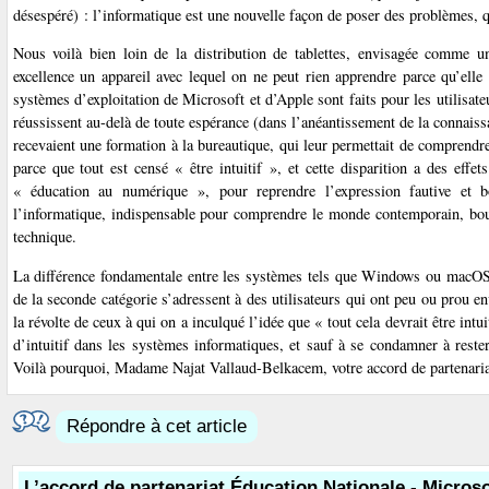
désespéré) : l’informatique est une nouvelle façon de poser des problèmes, q
Nous voilà bien loin de la distribution de tablettes, envisagée comme u
excellence un appareil avec lequel on ne peut rien apprendre parce qu’ell
systèmes d’exploitation de Microsoft et d’Apple sont faits pour les utilisat
réussissent au-delà de toute espérance (dans l’anéantissement de la conna
recevaient une formation à la bureautique, qui leur permettait de comprendr
parce que tout est censé « être intuitif », et cette disparition a des eff
« éducation au numérique », pour reprendre l’expression fautive et 
l’informatique, indispensable pour comprendre le monde contemporain, bo
technique.
La différence fondamentale entre les systèmes tels que Windows ou macOS d
de la seconde catégorie s’adressent à des utilisateurs qui ont peu ou prou en
la révolte de ceux à qui on a inculqué l’idée que « tout cela devrait être int
d’intuitif dans les systèmes informatiques, et sauf à se condamner à res
Voilà pourquoi, Madame Najat Vallaud-Belkacem, votre accord de partenariat
Répondre à cet article
L’accord de partenariat Éducation Nationale - Microso