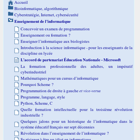
Accueil
Bioinformatique, algorithmique
Cyberstratégie, Internet, cybersécurité
Enseignement de l’informatique
Concevoir un examen de programmation
Enseignement ou formation ?
Enseigner l’informatique aux biologistes
Introduction à la science informatique - pour les enseignants de la
discipline en lycée
L’accord de partenariat Éducation Nationale - Microsoft
La formation professionnelle des adultes, un impératif
cyberindustriel
Mathématiques pour un cursus d’informatique
Pourquoi Scheme ?
Programmation de droite à gauche
et vice-versa
Programme, langage, style
Python, Scheme, C
Quelle formation intellectuelle pour la troisième révolution
industrielle ?
Quelques jalons pour un historique de l’informatique dans le
système éducatif français sur sept décennies
Révolution dans l’enseignement de l’informatique ?
Se résigner à être un idiot en informatique