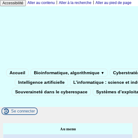
|
|
Aller au contenu
Aller à la recherche
Aller au pied de page
Accessibilité
Accueil
Bioinformatique, algorithmique
Cyberstratég
▼
Intelligence artificielle
L’informatique : science et in
Souveraineté dans le cyberespace
Systèmes d’exploita
Se connecter
Au menu