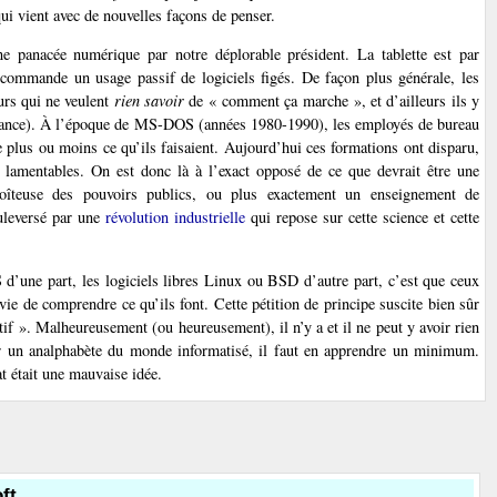
ui vient avec de nouvelles façons de penser.
ne panacée numérique par notre déplorable président. La tablette est par
e commande un usage passif de logiciels figés. De façon plus générale, les
eurs qui ne veulent
rien savoir
de « comment ça marche », et d’ailleurs ils y
issance). À l’époque de MS-DOS (années 1980-1990), les employés de bureau
e plus ou moins ce qu’ils faisaient. Aujourd’hui ces formations ont disparu,
ets lamentables. On est donc là à l’exact opposé de ce que devrait être une
boîteuse des pouvoirs publics, ou plus exactement un enseignement de
uleversé par une
révolution industrielle
qui repose sur cette science et cette
’une part, les logiciels libres Linux ou BSD d’autre part, c’est que ceux
vie de comprendre ce qu’ils font. Cette pétition de principe suscite bien sûr
uitif ». Malheureusement (ou heureusement), il n’y a et il ne peut y avoir rien
ter un analphabète du monde informatisé, il faut en apprendre un minimum.
 était une mauvaise idée.
ft