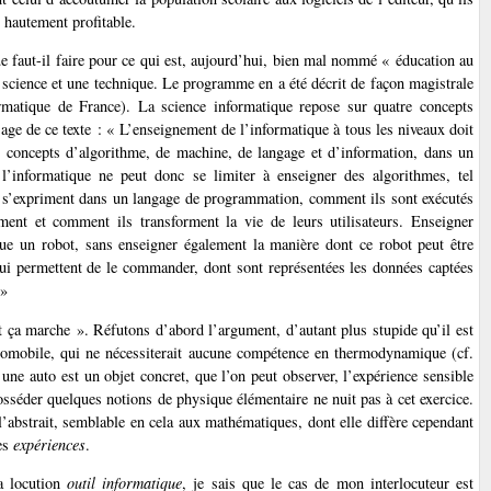
t hautement profitable.
e faut-il faire pour ce qui est, aujourd’hui, bien mal nommé « éducation au
ne science et une technique. Le programme en a été décrit de façon magistrale
rmatique de France). La science informatique repose sur quatre concepts
ge de ce texte : « L’enseignement de l’informatique à tous les niveaux doit
nts concepts d’algorithme, de machine, de langage et d’information, dans un
l’informatique ne peut donc se limiter à enseigner des algorithmes, tel
 s’expriment dans un langage de programmation, comment ils sont exécutés
ent et comment ils transforment la vie de leurs utilisateurs. Enseigner
ue un robot, sans enseigner également la manière dont ce robot peut être
ui permettent de le commander, dont sont représentées les données captées
 »
ça marche ». Réfutons d’abord l’argument, d’autant plus stupide qu’il est
utomobile, qui ne nécessiterait aucune compétence en thermodynamique (cf.
une auto est un objet concret, que l’on peut observer, l’expérience sensible
sséder quelques notions de physique élémentaire ne nuit pas à cet exercice.
 l’abstrait, semblable en cela aux mathématiques, dont elle diffère cependant
des
expériences
.
la locution
outil informatique
, je sais que le cas de mon interlocuteur est