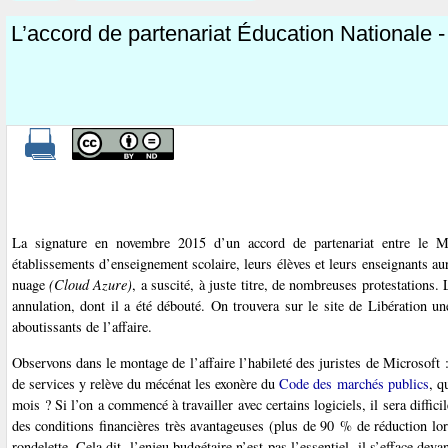
L’accord de partenariat Éducation Nationale -
La signature en novembre 2015 d’un accord de partenariat entre le Mi
établissements d’enseignement scolaire, leurs élèves et leurs enseignants au
nuage
(Cloud Azure)
, a suscité, à juste titre, de nombreuses protestations
annulation, dont il a été débouté. On trouvera sur le site de Libération u
aboutissants de l’affaire.
Observons dans le montage de l’affaire l’habileté des juristes de Microsoft : 
de services y relève du mécénat les exonère du
Code des marchés publics
, q
mois ? Si l’on a commencé à travailler avec certains logiciels, il sera diff
des conditions financières très avantageuses (plus de 90 % de réduction l
rondelette. Cela dit, l’enjeu budgétaire n’est pas l’essentiel, il s’efface dev