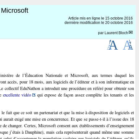
 Microsoft
Article mis en ligne le
15 octobre 2016
dernière modification le 20 octobre 2016
par
Laurent Bloch
nistère de l’Éducation Nationale et Microsoft, aux termes duquel les
ront accès, pour 18 mois, aux logiciels de l’éditeur et à son informatique en
. Le collectif EduNathon a introduit une procédure en référé pour obtenir son
ne
excellente vidéo
qui expose de façon assez complète les tenants et les
le fait que ce soit un partenariat et que la mise à disposition de logiciels et
ui aurait exigé une mise en concurrence. Et que se passe-t-il à l’issue des 18
icile de changer. Certes, Microsoft consent aux établissements d’enseignement
orsque j’étais à Dauphine), mais cela représenterait quand même une somme
ant celui d’accoutumer la population scolaire aux logiciels de l’éditeur, qu’ils