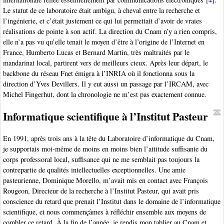
Le statut de ce laboratoire était ambigu, à cheval entre la recherche et
l’ingénierie, et c’était justement ce qui lui permettait d’avoir de vraies
réalisations de pointe à son actif. La direction du Cnam n’y a rien compris,
elle n’a pas vu qu’elle tenait le moyen d’être à l’origine de l’Internet en
France, Humberto Lucas et Bernard Martin, très maltraités par le
mandarinat local, partirent vers de meilleurs cieux. Après leur départ, le
backbone du réseau Fnet émigra à l’INRIA où il fonctionna sous la
direction d’Yves Devillers. Il y eut aussi un passage par l’IRCAM, avec
Michel Fingerhut, dont la chronologie ne m’est pas exactement connue.
Informatique scientifique à l’Institut Pasteur
En 1991, après trois ans à la tête du Laboratoire d’informatique du Cnam,
je supportais moi-même de moins en moins bien l’attitude suffisante du
corps professoral local, suffisance qui ne me semblait pas toujours la
contrepartie de qualités intellectuelles exceptionnelles. Une amie
pasteurienne, Dominique Morello, m’avait mis en contact avec François
Rougeon, Directeur de la recherche à l’Institut Pasteur, qui avait pris
conscience du retard que prenait l’Institut dans le domaine de l’informatique
scientifique, et nous commençâmes à réfléchir ensemble aux moyens de
combler ce retard. À la fin de l’année, je rendis mon tablier au Cnam et