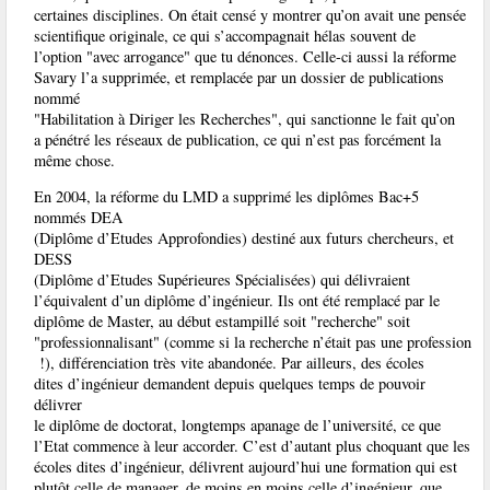
certaines disciplines. On était censé y montrer qu’on avait une pensée
scientifique originale, ce qui s’accompagnait hélas souvent de
l’option "avec arrogance" que tu dénonces. Celle-ci aussi la réforme
Savary l’a supprimée, et remplacée par un dossier de publications
nommé
"Habilitation à Diriger les Recherches", qui sanctionne le fait qu’on
a pénétré les réseaux de publication, ce qui n’est pas forcément la
même chose.
En 2004, la réforme du LMD a supprimé les diplômes Bac+5
nommés DEA
(Diplôme d’Etudes Approfondies) destiné aux futurs chercheurs, et
DESS
(Diplôme d’Etudes Supérieures Spécialisées) qui délivraient
l’équivalent d’un diplôme d’ingénieur. Ils ont été remplacé par le
diplôme de Master, au début estampillé soit "recherche" soit
"professionnalisant" (comme si la recherche n’était pas une profession
!), différenciation très vite abandonée. Par ailleurs, des écoles
dites d’ingénieur demandent depuis quelques temps de pouvoir
délivrer
le diplôme de doctorat, longtemps apanage de l’université, ce que
l’Etat commence à leur accorder. C’est d’autant plus choquant que les
écoles dites d’ingénieur, délivrent aujourd’hui une formation qui est
plutôt celle de manager, de moins en moins celle d’ingénieur, que