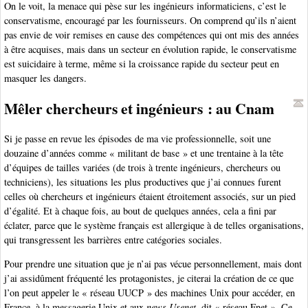
On le voit, la menace qui pèse sur les ingénieurs informaticiens, c’est le
conservatisme, encouragé par les fournisseurs. On comprend qu’ils n’aient
pas envie de voir remises en cause des compétences qui ont mis des années
à être acquises, mais dans un secteur en évolution rapide, le conservatisme
est suicidaire à terme, même si la croissance rapide du secteur peut en
masquer les dangers.
Mêler chercheurs et ingénieurs : au Cnam
Si je passe en revue les épisodes de ma vie professionnelle, soit une
douzaine d’années comme « militant de base » et une trentaine à la tête
d’équipes de tailles variées (de trois à trente ingénieurs, chercheurs ou
techniciens), les situations les plus productives que j’ai connues furent
celles où chercheurs et ingénieurs étaient étroitement associés, sur un pied
d’égalité. Et à chaque fois, au bout de quelques années, cela a fini par
éclater, parce que le système français est allergique à de telles organisations,
qui transgressent les barrières entre catégories sociales.
Pour prendre une situation que je n’ai pas vécue personnellement, mais dont
j’ai assidûment fréquenté les protagonistes, je citerai la création de ce que
l’on peut appeler le « réseau UUCP » des machines Unix pour accéder, en
France, à la messagerie Unix et aux
news Usenet
, dit « réseau Fnet ». Ce