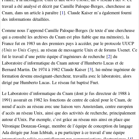
travail a été analysé et décrit par Camille Paloque-Berges, chercheuse au
Cnam, dans un article à paraître
[
1
]
. Claude Kaiser m’a également fourni
des informations détaillées.
Comme nous l’apprend Camille Paloque-Berges (le texte d’une chercheuse
qui a consulté les archives du Cnam est plus fiable que ma mémoire), la
France fut en 1983 un des premiers pays à accéder, par le protocole UUCP
(Unix to Unix Copy)
, au réseau de messagerie Unix et de forums Usenet. Ce
fut le travail d’une petite équipe d’ingénieurs de recherche
[
2
]
du
Laboratoire d’informatique du Cnam autour d’Humberto Lucas et de
Bernard Martin. De 1974 à 1982 Claude Kaiser
[
3
]
, lui-même ingénieur de
formation devenu enseignant-chercheur, travailla avec le laboratoire, alors
dirigé par Humberto Lucas. Le réseau fut baptisé Fnet.
Le Laboratoire d’informatique du Cnam (dont je fus directeur de 1988 à
1991) assurait en 1982 les fonctions de centre de calcul pour le Cnam, de
nœud d’accès au réseau avec une liaison vers Amsterdam, centre européen
d’accès au réseau Unix, ainsi que des activités de recherche, principalement
autour d’Unix. Par exemple, c’est grâce au réseau mis ainsi en place que
Véronique Donzeau-Gouge, membre de l’équipe de conception du langage
Ada dirigée par Jean Ichbiah, a pu participer à ce travail d’une équipe
internationale reliée essentiellement par communications électroniques
[
4
]
.