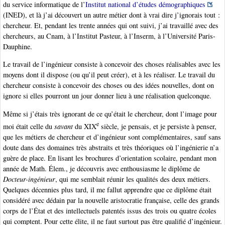
du service informatique de l’
Institut national d’études démographiques
(INED), et là j’ai découvert un autre métier dont à vrai dire j’ignorais tout :
chercheur. Et, pendant les trente années qui ont suivi, j’ai travaillé avec des
chercheurs, au Cnam, à l’Institut Pasteur, à l’Inserm, à l’Université Paris-
Dauphine.
Le travail de l’ingénieur consiste à concevoir des choses réalisables avec les
moyens dont il dispose (ou qu’il peut créer), et à les réaliser. Le travail du
chercheur consiste à concevoir des choses ou des idées nouvelles, dont on
ignore si elles pourront un jour donner lieu à une réalisation quelconque.
Même si j’étais très ignorant de ce qu’était le chercheur, dont l’image pour
e
moi était celle du
savant
du XIX
siècle, je pensais, et je persiste à penser,
que les métiers de chercheur et d’ingénieur sont complémentaires, sauf sans
doute dans des domaines très abstraits et très théoriques où l’ingénierie n’a
guère de place. En lisant les brochures d’orientation scolaire, pendant mon
année de Math. Élem., je découvris avec enthousiasme le diplôme de
Docteur-ingénieur
, qui me semblait réunir les qualités des deux métiers.
Quelques décennies plus tard, il me fallut apprendre que ce diplôme était
considéré avec dédain par la nouvelle aristocratie française, celle des grands
corps de l’État et des intellectuels patentés issus des trois ou quatre écoles
qui comptent. Pour cette élite, il ne faut surtout pas être qualifié d’ingénieur.