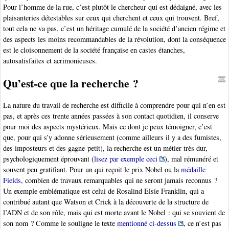
Pour l’homme de la rue, c’est plutôt le chercheur qui est dédaigné, avec les
plaisanteries détestables sur ceux qui cherchent et ceux qui trouvent. Bref,
tout cela ne va pas, c’est un héritage cumulé de la société d’ancien régime et
des aspects les moins recommandables de la révolution, dont la conséquence
est le cloisonnement de la société française en castes étanches,
autosatisfaites et acrimonieuses.
Qu’est-ce que la recherche ?
La nature du travail de recherche est difficile à comprendre pour qui n’en est
pas, et après ces trente années passées à son contact quotidien, il conserve
pour moi des aspects mystérieux. Mais ce dont je peux témoigner, c’est
que, pour qui s’y adonne sérieusement (comme ailleurs il y a des fumistes,
des imposteurs et des gagne-petit), la recherche est un métier très dur,
psychologiquement éprouvant (
lisez par exemple ceci
), mal rémunéré et
souvent peu gratifiant. Pour un qui reçoit le prix Nobel ou la
médaille
Fields
, combien de travaux remarquables qui ne seront jamais reconnus ?
Un exemple emblématique est celui de Rosalind Elsie Franklin, qui a
contribué autant que Watson et Crick à la découverte de la structure de
l’ADN et de son rôle, mais qui est morte avant le Nobel : qui se souvient de
son nom ? Comme le souligne le texte
mentionné ci-dessus
, ce n’est pas