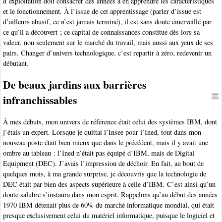
d’exploitation doit consacrer des années à en apprendre les caractéristiques
et le fonctionnement. À l’issue de cet apprentissage (parler d’issue est
d’ailleurs abusif, ce n’est jamais terminé), il est sans doute émerveillé par
ce qu’il a découvert ; ce capital de connaissances constitue dès lors sa
valeur, non seulement sur le marché du travail, mais aussi aux yeux de ses
pairs. Changer d’univers technologique, c’est repartir à zéro, redevenir un
débutant.
De beaux jardins aux barrières
infranchissables
À mes débuts, mon univers de référence était celui des systèmes IBM, dont
j’étais un expert. Lorsque je quittai l’Insee pour l’Ined, tout dans mon
nouveau poste était bien mieux que dans le précédent, mais il y avait une
ombre au tableau : l’Ined n’était pas équipé d’IBM, mais de Digital
Equipment (DEC). J’avais l’impression de déchoir. En fait, au bout de
quelques mois, à ma grande surprise, je découvris que la technologie de
DEC était par bien des aspects supérieure à celle d’IBM. C’est ainsi qu’un
doute salubre s’instaura dans mon esprit. Rappelons qu’au début des années
1970 IBM détenait plus de 60% du marché informatique mondial, qui était
presque exclusivement celui du matériel informatique, puisque le logiciel et