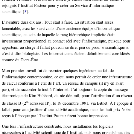
rejoignis l’Institut Pasteur pour y créer un Service d’informatique
scientifique
[
5
]
.
L’aventure dura dix ans. Tout était à faire. La situation était assez
lamentable, avec les survivants d’une ancienne équipe d’informatique
scientifique, au sein de laquelle le rang hiérarchique implicite était
inversement proportionnel au contact réel avec l’informatique, puisque pour
appartenir au clergé il fallait pouvoir se dire, peu ou prou, « scientifique »,
c’est-à-dire biologiste. Les informaticiens étaient définitivement considérés
comme du Tiers-État.
Mon premier travail fut de recruter quelques ingénieurs au fait de
l’informatique contemporaine, ce qui nous permit de créer une infrastructure
de calcul conforme à l’état de l’art, un réseau de campus (il n’y en avait
pas), et de raccorder le tout à l’Internet. J’ai toujours la copie du message
électronique de Kim Hubbard, du nic.ddn.mil, pour l’attribution d’un réseau
de classe B (2
adresses IP), le 19 décembre 1991, via Bitnet. À l’époque il
16
fallait pour cela justifier d’une activité académique, mais les huit prix Nobel
reçus à l’époque par l’Institut Pasteur firent bonne impression.
Une fois l’infrastructure construite, nous installâmes les logiciels
nécessaires à l’activité scientifique de l’Institut, puis nous organisâmes des