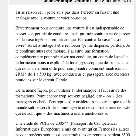
Jean-Philippe Déranlot
- le 18 octobre 2013
Tu as raison et ... je ne suis pas dans l’erreur en faisant une
analogie avec la voiture et voici pourquoi.
Effectivement pour conduire une voiture il est indispensable de
passer son permis de conduire, mais pas nécessairement de passer
par la case ingénieur en mécanique. Par contre, la case "savoir
vivre" aurait avantage à être renforcer (je me disperse, pardon). Je
te confirme aussi que motard, j’ai suivi une formation
complémentaire pour sécuriser ma conduite, au cours de laquelle
le formateur nous a expliqué la force gyroscopique des roues… ce
qui nous a été bien utile pour comprendre comment maîtriser un
2RM* de 4 à 500 kg (avec conducteur et passager), avec exercices
pratiques sur le circuit Carole.
De la même façon, pour utiliser l’informatique il faut suivre des
formations. Point encore trop souvent négligé, car « on » (les
managers et chefs d’entreprises) considère trop souvent que tout le
monde sait se servir de sa messagerie et de son traitement de texte
qui ne sont que « des machines à écrire améliorées ».
Une étude du PCIE de 2005** (Passeport de Compétences
Informatiques Européens) a mis en avant qu’en France (les autres
pays européens sont aussi concernés) les entreprises perdent 8500