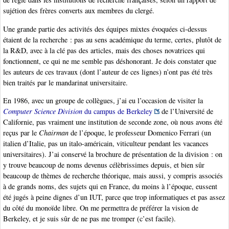
sujétion des frères converts aux membres du clergé.
Une grande partie des activités des équipes mixtes évoquées ci-dessus
étaient de la recherche : pas au sens académique du terme, certes, plutôt de
la R&D, avec à la clé pas des articles, mais des choses novatrices qui
fonctionnent, ce qui ne me semble pas déshonorant. Je dois constater que
les auteurs de ces travaux (dont l’auteur de ces lignes) n’ont pas été très
bien traités par le mandarinat universitaire.
En 1986, avec un groupe de collègues, j’ai eu l’occasion de visiter la
Computer Science Division
du campus de Berkeley
de l’Université de
Californie, pas vraiment une institution de seconde zone, où nous avons été
reçus par le
Chairman
de l’époque, le professeur Domenico Ferrari (un
italien d’Italie, pas un italo-américain, viticulteur pendant les vacances
universitaires). J’ai conservé la brochure de présentation de la division : on
y trouve beaucoup de noms devenus célèbrissimes depuis, et bien sûr
beaucoup de thèmes de recherche théorique, mais aussi, y compris associés
à de grands noms, des sujets qui en France, du moins à l’époque, eussent
été jugés à peine dignes d’un IUT, parce que trop informatiques et pas assez
du côté du monoïde libre. On me permettra de préférer la vision de
Berkeley, et je suis sûr de ne pas me tromper (c’est facile).