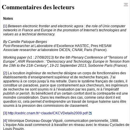
Commentaires des lecteurs
Notes
[
1
]
Between electronic frontier and electronic agora : the role of Unix computer
networks in France and Europe in the promotion of Internet’s technologies and
values as a technical democracy.
By Camille Paloque-Berges
Post-Researcher at
Laboratoire d’Excellence HASTEC, Pres HESAM
Associate researcher at
laboratoire DICEN, CNAM, Paris (France).
Working paper (v1 : 27/08/2013) for the 6th Plenary Conference of “Tensions of
Europe”, ANR Resendem : “Democracy and Technology. Europe in Tension from
the 19th to the 21th Century”, 19-21 September 2013, Sorbonne Paris (France).
[
2
]
La locution
ingénieur de recherche
désigne un corps de fonctionnaires des
établissements d’enseignement supérieur et de recherche français. J’ai
appartenu à ce corps jusqu’à ma retraite. Dans le système français de castes, il
constitue un paradoxe, parce que contrairement aux chercheurs, les ingénieurs
de recherche ne sont soumis ni à l’évaluation par les pairs, ni à l’impératif
publish or perish
. Ils bénéficient d’un certain confort dont la contrepartie est une
moindre considération. Dans les meilleurs des cas, comme celui dont il est
question ici, cela permet d’entreprendre un travail de longue haleine sans être
soumis à la pression des commissions de classement.
[
3
]
http://cedric.cnam.fr/~claude/CKCVDetails2009.pdf
[
4
]
Véronique Donzeau-Gouge Viguié, communication personnelle, 1988.
L’équipe Ada avait commencé à travailler en réseau avec le réseau Cyclades de
Louis Pouzin.