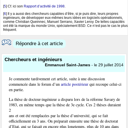
[
5
]
Cf. ici son
Rapport d’activité de 1998
.
[
6
]
Il y a aussi des chercheurs capables d’être, si je puis dire, leurs propres
ingénieurs, de développer eux-mêmes leurs idées en logiciels opérationnels,
comme Christian Queinnec, Manuel Serrano, Xavier Leroy. De telles capacités
ont été la marque du monde Unix, spécialement BSD. Ce n’est pas le cas le plus
fréquent.
Répondre à cet article
Chercheurs et ingénieurs
Emmanuel Saint-James
- le 29 juillet 2014
Je commente tardivement cet article, suite à une discussion
commencée dans le forum d’un
article postérieur
qui recoupe celui-ci
en partie.
La thèse de docteur-ingénieur a disparu lors de la réforme Savary de
1983, en même temps que la thèse de 3e cycle. Ces 2 thèses duraient
2
ans et ont été remplacées par la thèse d’université, qui se fait
officiellement en 3 ans. On préparait ennsuite une thèse de doctorat
d’Etat, qui se faisait en encore plus longtemps, plus de 10 ans dans