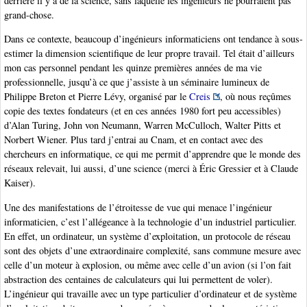
derrière il y a de la science, sans laquelle les ingénieurs ne pourraient pas
grand-chose.
Dans ce contexte, beaucoup d’ingénieurs informaticiens ont tendance à sous-
estimer la dimension scientifique de leur propre travail. Tel était d’ailleurs
mon cas personnel pendant les quinze premières années de ma vie
professionnelle, jusqu’à ce que j’assiste à un séminaire lumineux de
Philippe Breton et Pierre Lévy, organisé par le
Creis
, où nous reçûmes
copie des textes fondateurs (et en ces années 1980 fort peu accessibles)
d’Alan Turing, John von Neumann, Warren McCulloch, Walter Pitts et
Norbert Wiener. Plus tard j’entrai au Cnam, et en contact avec des
chercheurs en informatique, ce qui me permit d’apprendre que le monde des
réseaux relevait, lui aussi, d’une science (merci à Éric Gressier et à Claude
Kaiser).
Une des manifestations de l’étroitesse de vue qui menace l’ingénieur
informaticien, c’est l’allégeance à la technologie d’un industriel particulier.
En effet, un ordinateur, un système d’exploitation, un protocole de réseau
sont des objets d’une extraordinaire complexité, sans commune mesure avec
celle d’un moteur à explosion, ou même avec celle d’un avion (si l’on fait
abstraction des centaines de calculateurs qui lui permettent de voler).
L’ingénieur qui travaille avec un type particulier d’ordinateur et de système