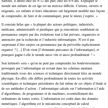
Sartoux, d’abord chez les 9-12 ans puis chez les 6-9 ans. Expliquer le
monde aux enfants de cet âge est un exercice difficile. Curieux, ouverts et
exigeants, ces enfants et leurs éducateurs ont largement modifié mes façons
de comprendre, de faire et de communiquer, pour le mieux j’espère. »
Il constate hélas que « la plupart des acteurs politiques, industriels,
médicaux, administratifs et juridiques que je rencontrais semblaient en
permanence surpris par des évolutions tout à fait prévues, organisées et
annoncées par la recherche et l’industrie informatiques. N’est-il pas
surprenant d’être surpris en permanence par du prévisible explicitement
organisé ? [...] D’où vient [l’étonnante puissance de l’informatique], et
pourquoi gagne-t-elle le monde aussi vite et aussi profondément ? »
Son leitmotiv sera « qu’on ne peut pas comprendre les bouleversements
provoqués par l’informatique en restant dans les schémas mentaux
traditionnels issus des sciences et techniques directement liées au monde
physique. En effet, elle diffère profondément de toutes les activités
scientifiques et techniques précédentes du fait même de ses objets d’étude et
de ses méthodes d’action : l’informatique calcule sur l’information à l’aide
d’algorithmes, de programmes et de machines, essentiellement des
ordinateurs de toutes sortes. L’information est codée dans des données
numériques, l’algorithme est le mécanisme conceptuel de calcul