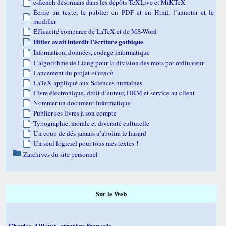
e-french désormais dans les dépôts TeXLive et MiKTeX
Écrire un texte, le publier en PDF et en Html, l’annoter et le
modifier
Efficacité comparée de LaTeX et de MS-Word
Hitler avait interdit l’écriture gothique
Information, données, codage informatique
L’algorithme de Liang pour la division des mots par ordinateur
Lancement du projet
eFrench
LaTeX appliqué aux Sciences humaines
Livre électronique, droit d’auteur, DRM et service au client
Nommer un document informatique
Publier ses livres à son compte
Typographie, morale et diversité culturelle
Un coup de dés jamais n’abolira le hasard
Un seul logiciel pour tous mes textes !
Zarchives du site personnel
Sur le Web