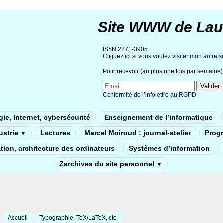
Site WWW de Lau
ISSN 2271-3905
Cliquez ici si vous voulez
visiter mon autre si
Pour recevoir (au plus une fois par semaine) 
Conformité de l’infolettre au RGPD
ie, Internet, cybersécurité
Enseignement de l’informatique
dustrie
Lectures
Marcel Moiroud : journal-atelier
Prog
▼
tion, architecture des ordinateurs
Systèmes d’information
Zarchives du site personnel
▼
Accueil
Typographie, TeX/LaTeX, etc.