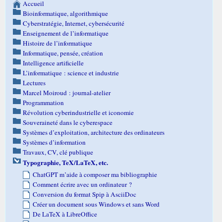
Accueil
Bioinformatique, algorithmique
Cyberstratégie, Internet, cybersécurité
Enseignement de l’informatique
Histoire de l’informatique
Informatique, pensée, création
Intelligence artificielle
L’informatique : science et industrie
Lectures
Marcel Moiroud : journal-atelier
Programmation
Révolution cyberindustrielle et iconomie
Souveraineté dans le cyberespace
Systèmes d’exploitation, architecture des ordinateurs
Systèmes d’information
Travaux, CV, clé publique
Typographie, TeX/LaTeX, etc.
ChatGPT m’aide à composer ma bibliographie
Comment écrire avec un ordinateur ?
Conversion du format Spip à AsciiDoc
Créer un document sous Windows et sans Word
De LaTeX à LibreOffice