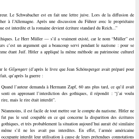
rreur. Le Schwabacher est en fait une lettre juive. Lors de la diffusion de
cher à l’Allemagne. Après une discussion du Führer avec le propriétaire
e est interdite et la romaine devient écriture standard du Reich...”
thiques. Le Herr Müller — s’il a vraiment existé, car le nom “Müller” est
leurs c’est un argument qui a beaucoup servi pendant le nazisme : pour se
omme étant Juif. Hitler a appliqué la même méthode au patrimoine culturel
ur le
Gilgengart
(d’après le livre que Jean Schönsperger avait préparé pour
ait, qu’après la guerre :
Quand l’auteur demanda à Hermann Zapf, 60 ans plus tard, ce qu’il avait
senti en apprenant l’interdiction des gothiques, il répondit : “j’ai voulu
rire, mais le rire était interdit”.
Néanmoins, il est facile de tout mettre sur le compte du nazisme. Hitler ne
fut pas le seul coupable en ce qui concerne la disparition des écritures
gothiques, et très probablement la situation aujourd’hui aurait été similaire
même s’il ne les avait pas interdites. En effet, l’armée américaine
occupante interdit leur utilisation à cause de leurs prétendues connotations