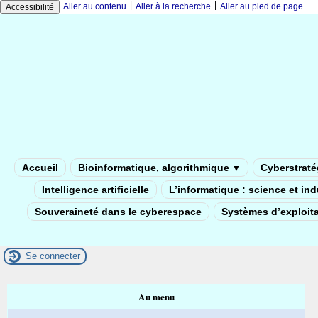
|
|
Aller au contenu
Aller à la recherche
Aller au pied de page
Accessibilité
Accueil
Bioinformatique, algorithmique
Cyberstratég
▼
Intelligence artificielle
L’informatique : science et in
Souveraineté dans le cyberespace
Systèmes d’exploita
Se connecter
Au menu