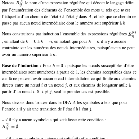
Notons
le nom d’une expression régulière qui dénote le langage défini
w
w
par l’énumération des éléments de l’ensemble des mots
tels que
est
i
j
A
l’étiquette d’un chemin de l’état
à l’état
dans
, et tels que ce chemin ne
k
passe par aucun nœud intermédiaire dont le numéro soit supérieur à
.
R
i
j
(
k
)
Nous construirons par induction l’ensemble des expressions régulières
k
=
0
k
=
n
k
=
n
, en allant de
à
, en notant que pour
il n’y a aucune
contrainte sur les numéros des nœuds intermédiaires, puisqu’aucun ne peut
n
avoir un numéro supérieur à
.
k
=
0
Base de l’induction :
Pour
: puisque les nœuds susceptibles d’être
intermédiaires sont numérotés à partir de 1, les chemins acceptables dans ce
cas là ne peuvent avoir aucun nœud intermédiaire, ce qui limite aux chemins
i
j
directs entre un nœud
et un nœud
, et aux chemins de longueur nulle à
i
i
≠
j
partir d’un nœud
. Si
, seul le premier cas est possible.
A
Nous devons donc trouver dans le DFA
les symboles a tels que pour
i
j
l’entrée a il y ait une transition de l’état
à l’état
.
–
s’il n’y a aucun symbole a qui satisfasse cette condition :
R
i
j
(
0
)
=
∅
a
–
s’il y a un symbole
unique qui satisfait cette condition :