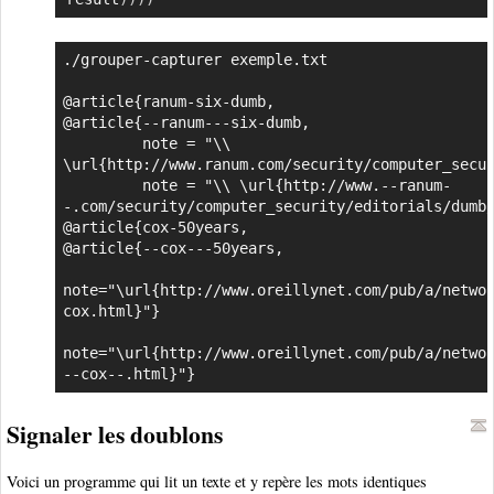
./grouper-capturer exemple.txt

@article{ranum-six-dumb,

@article{--ranum---six-dumb,

         note = "\\ 
\url{http://www.ranum.com/security/computer_secur
         note = "\\ \url{http://www.--ranum-
-.com/security/computer_security/editorials/dumb/
@article{cox-50years,

@article{--cox---50years,

note="\url{http://www.oreillynet.com/pub/a/netwo
cox.html}"}

note="\url{http://www.oreillynet.com/pub/a/netwo
--cox--.html}"}
Signaler les doublons
Voici un programme qui lit un texte et y repère les mots identiques