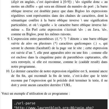
(
digit
en anglais, c’est équivalent à [0-9]) ; \d+ signifie donc « au
moins un chiffre » qui sera un élément du numéro de port ; la barre
oblique inverse est doublée parce que dans Bigloo les expressions
régulières sont représentées dans des chaînes de caractères, dont la
sémantique confère à la barre oblique inverse \ une signification
particulière, et où \ signifie « le caractère barre oblique inverse lui-
même ». En Perl cette expression s’écrirait \d+ ; en Java, \d+,
comme en Bigloo, pour les mêmes raisons.
L’expression entre parenthèses (/(.*) ?) ? dénote « une barre oblique
suivie de zéro ou plusieurs (*) caractères quelconques (.) », qui
seront le chemin (facultatif) de la page sur le site ; cette expression
est suivie d’un ?, elle peut apparaître zéro ou une fois ; comme elle
est enclose dans la cinquième paire de parenthèses capturantes, elle
sera renvoyée, si elle est reconnue, comme le (cadddr result) dans
notre programme.
Le dernier caractère de notre expression régulière est $, nommé ancre
de fin fin, qui reconnaît la fin de texte, c’est-à-dire que le texte
reconnu par l’expression qui le précède doit terminer le texte, il ne
doit y avoir aucun caractère derrière l’URL.
Voici un exemple d’utilisation de ce programme :
./url-parse 
"http://www.laurentbloch.org:80/spip.php?