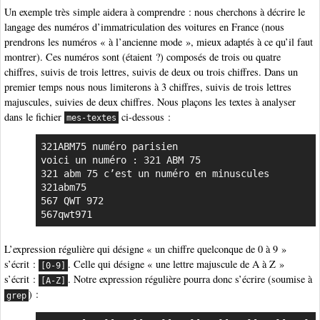
Un exemple très simple aidera à comprendre : nous cherchons à décrire le
langage des numéros d’immatriculation des voitures en France (nous
prendrons les numéros « à l’ancienne mode », mieux adaptés à ce qu’il faut
montrer). Ces numéros sont (étaient ?) composés de trois ou quatre
chiffres, suivis de trois lettres, suivis de deux ou trois chiffres. Dans un
premier temps nous nous limiterons à 3 chiffres, suivis de trois lettres
majuscules, suivies de deux chiffres. Nous plaçons les textes à analyser
dans le fichier
ci-dessous :
mes-textes
321ABM75 numéro parisien

voici un numéro : 321 ABM 75

321 abm 75 c’est un numéro en minuscules

321abm75

567 QWT 972

567qwt971
L’expression régulière qui désigne « un chiffre quelconque de 0 à 9 »
s’écrit :
. Celle qui désigne « une lettre majuscule de A à Z »
[0-9]
s’écrit :
. Notre expression régulière pourra donc s’écrire (soumise à
[A-Z]
) :
grep