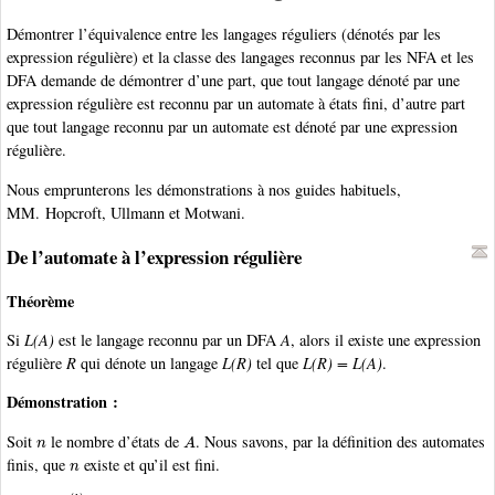
Démontrer l’équivalence entre les langages réguliers (dénotés par les
expression régulière) et la classe des langages reconnus par les NFA et les
DFA demande de démontrer d’une part, que tout langage dénoté par une
expression régulière est reconnu par un automate à états fini, d’autre part
que tout langage reconnu par un automate est dénoté par une expression
régulière.
Nous emprunterons les démonstrations à nos guides habituels,
MM. Hopcroft, Ullmann et Motwani.
De l’automate à l’expression régulière
Théorème
Si
L(A)
est le langage reconnu par un DFA
A
, alors il existe une expression
régulière
R
qui dénote un langage
L(R)
tel que
L(R) = L(A)
.
Démonstration :
n
A
Soit
le nombre d’états de
. Nous savons, par la définition des automates
n
finis, que
existe et qu’il est fini.
R
i
j
(
k
)