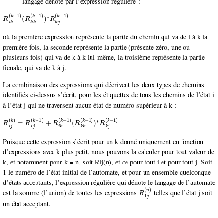
langage dénoté par l’expression régulière :
R
(
R
i
k
k
(
k
k
(
−
k
1
−
)
1
)
)
∗
R
k
j
(
k
−
1
)
où la première expression représente la partie du chemin qui va de i à k la
première fois, la seconde représente la partie (présente zéro, une ou
plusieurs fois) qui va de k à k lui-même, la troisième représente la partie
fienale, qui va de k à j.
La combinaison des expressions qui décrivent les deux types de chemins
identifiés ci-dessus s’écrit, pour les étiquettes de tous les chemins de l’état i
à l’état j qui ne traversent aucun état de numéro supérieur à k :
R
(
R
i
j
k
(
k
k
)
(
=
k
−
R
1
i
j
)
(
)
k
∗
−
R
1
k
)
+
j
(
R
k
−
i
k
1
(
)
k
−
1
)
Puisque cette expression s’écrit pour un k donné uniquement en fonction
d’expressions avec k plus petit, nous pouvons la calculer pour tout valeur de
k, et notamment pour k = n, soit Rij(n), et ce pour tout i et pour tout j. Soit
1 le numéro de l’état initial de l’automate, et pour un ensemble quelconque
d’états acceptants, l’expression régulière qui dénote le langage de l’automate
R
1
j
(
n
)
est la somme (l’union) de toutes les expressions
telles que l’état j soit
un état acceptant.