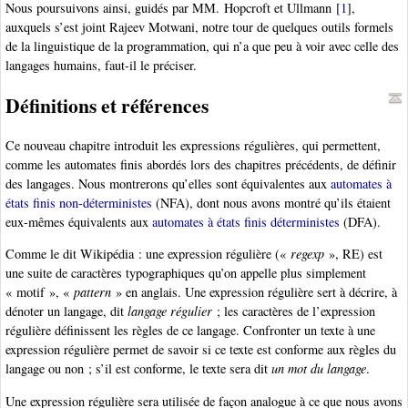
Nous poursuivons ainsi, guidés par MM. Hopcroft et Ullmann
[
1
]
,
auxquels s’est joint Rajeev Motwani, notre tour de quelques outils formels
de la linguistique de la programmation, qui n’a que peu à voir avec celle des
langages humains, faut-il le préciser.
Définitions et références
Ce nouveau chapitre introduit les expressions régulières, qui permettent,
comme les automates finis abordés lors des chapitres précédents, de définir
des langages. Nous montrerons qu’elles sont équivalentes aux
automates à
états finis non-déterministes
(NFA), dont nous avons montré qu’ils étaient
eux-mêmes équivalents aux
automates à états finis déterministes
(DFA).
Comme le dit Wikipédia : une expression régulière («
regexp
», RE) est
une suite de caractères typographiques qu’on appelle plus simplement
« motif », «
pattern
» en anglais. Une expression régulière sert à décrire, à
dénoter un langage, dit
langage régulier
; les caractères de l’expression
régulière définissent les règles de ce langage. Confronter un texte à une
expression régulière permet de savoir si ce texte est conforme aux règles du
langage ou non ; s’il est conforme, le texte sera dit
un mot du langage
.
Une expression régulière sera utilisée de façon analogue à ce que nous avons