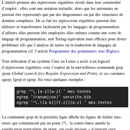
L’intérêt premier des expressions régulières réside dans leur commodité
d’emploi : elles sont une notation textuelle, alors que les automates ne
peuvent être représentés que par des diagrammes ou par des structures de
données complexes. De ce fait les expressions régulières peuvent être
utilisées et transformées facilement par les langages de programmation,
d’ailleurs elles peuvent être employées elles-mêmes comme une sorte de
langage de programmation, non Turing-équivalent mais efficace pour divers
problèmes tels que l’analyse de textes ou la traduction de langages de
programmation (cf. l’article
Programmer des grammaires avec Bigloo
).
Tout utilisateur d’un système Unix ou Linux a accès à un logiciel
d’expressions régulières sous l’espèce de la merveilleuse commande grep
(pour
Global (search for) Regular Expression and Print
), et ses variantes
egrep, fgrep et rgrep. En voici quelques exemples :
grep ’^\.[a-z][a-z] ’ mes-textes

egrep ’(ranum|cox)’ securite.bib

egrep ’^\.([a-k]|[t-z])[a-z] ’ mes-textes
La commande grep de la première ligne affiche les lignes du fichier mes-
textes qui commencent par un point (^\., la contre-barre annule la
signification particulière du point, qui isolé désigne « n’importe quel