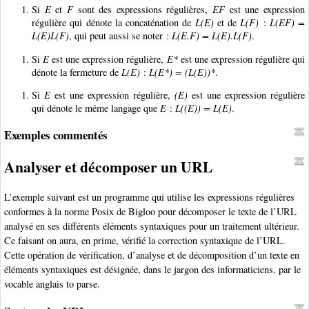
Si
E
et
F
sont des expressions régulières,
EF
est une expression
régulière qui dénote la concaténation de
L(E)
et de
L(F)
:
L(EF) =
L(E)L(F)
, qui peut aussi se noter :
L(E.F) = L(E).L(F)
.
Si
E
est une expression régulière,
E*
est une expression régulière qui
dénote la fermeture de
L(E)
:
L(E*) = (L(E))*
.
Si
E
est une expression régulière,
(E)
est une expression régulière
qui dénote le même langage que
E
:
L((E)) = L(E)
.
Exemples commentés
Analyser et décomposer un URL
L’exemple suivant est un programme qui utilise les expressions régulières
conformes à la norme Posix de Bigloo pour décomposer le texte de l’URL
analysé en ses différents éléments syntaxiques pour un traitement ultérieur.
Ce faisant on aura, en prime, vérifié la correction syntaxique de l’URL.
Cette opération de vérification, d’analyse et de décomposition d’un texte en
éléments syntaxiques est désignée, dans le jargon des informaticiens, par le
vocable anglais to parse.