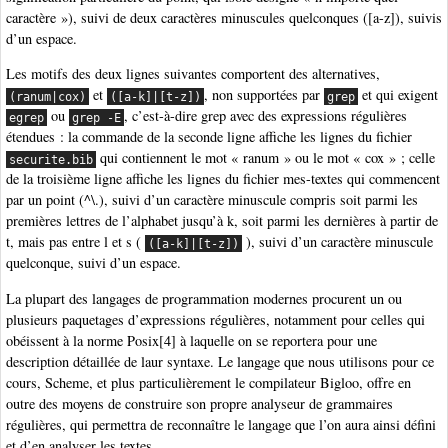
caractère »), suivi de deux caractères minuscules quelconques ([a-z]), suivis
d’un espace.
Les motifs des deux lignes suivantes comportent des alternatives,
et
, non supportées par
et qui exigent
(ranum|cox)
([a-k]|[t-z])
grep
ou
, c’est-à-dire grep avec des expressions régulières
egrep
grep -E
étendues : la commande de la seconde ligne affiche les lignes du fichier
qui contiennent le mot « ranum » ou le mot « cox » ; celle
securite.bib
de la troisième ligne affiche les lignes du fichier mes-textes qui commencent
par un point (^\.), suivi d’un caractère minuscule compris soit parmi les
premières lettres de l’alphabet jusqu’à k, soit parmi les dernières à partir de
t, mais pas entre l et s (
), suivi d’un caractère minuscule
([a-k]|[t-z])
quelconque, suivi d’un espace.
La plupart des langages de programmation modernes procurent un ou
plusieurs paquetages d’expressions régulières, notamment pour celles qui
obéissent à la norme Posix[4] à laquelle on se reportera pour une
description détaillée de laur syntaxe. Le langage que nous utilisons pour ce
cours, Scheme, et plus particulièrement le compilateur Bigloo, offre en
outre des moyens de construire son propre analyseur de grammaires
régulières, qui permettra de reconnaître le langage que l’on aura ainsi défini
et d’en analyser les textes.