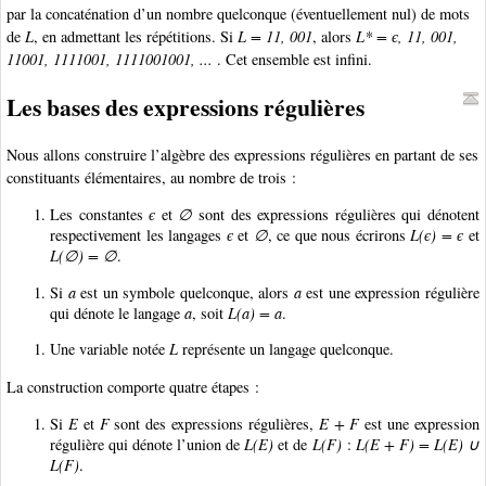
par la concaténation d’un nombre quelconque (éventuellement nul) de mots
de
L
, en admettant les répétitions. Si
L = 11, 001
, alors
L* = є, 11, 001,
11001, 1111001, 1111001001, ...
. Cet ensemble est infini.
Les bases des expressions régulières
Nous allons construire l’algèbre des expressions régulières en partant de ses
constituants élémentaires, au nombre de trois :
Les constantes
є
et
∅
sont des expressions régulières qui dénotent
respectivement les langages
є
et
∅
, ce que nous écrirons
L(є) = є
et
L(∅) = ∅
.
Si
a
est un symbole quelconque, alors
a
est une expression régulière
qui dénote le langage
a
, soit
L(a) = a
.
Une variable notée
L
représente un langage quelconque.
La construction comporte quatre étapes :
Si
E
et
F
sont des expressions régulières,
E + F
est une expression
régulière qui dénote l’union de
L(E)
et de
L(F)
:
L(E + F) = L(E) ∪
L(F)
.