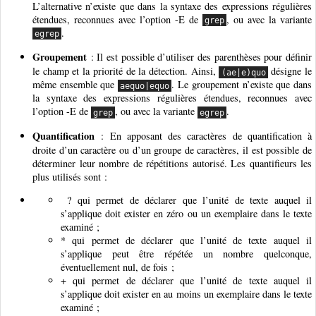
L’alternative n’existe que dans la syntaxe des expressions régulières
étendues, reconnues avec l’option -E de
, ou avec la variante
grep
.
egrep
Groupement
: Il est possible d’utiliser des parenthèses pour définir
le champ et la priorité de la détection. Ainsi,
désigne le
(ae|e)quo
même ensemble que
. Le groupement n’existe que dans
aequo|equo
la syntaxe des expressions régulières étendues, reconnues avec
l’option -E de
, ou avec la variante
.
grep
egrep
Quantification
: En apposant des caractères de quantification à
droite d’un caractère ou d’un groupe de caractères, il est possible de
déterminer leur nombre de répétitions autorisé. Les quantifieurs les
plus utilisés sont :
? qui permet de déclarer que l’unité de texte auquel il
s’applique doit exister en zéro ou un exemplaire dans le texte
examiné ;
* qui permet de déclarer que l’unité de texte auquel il
s’applique peut être répétée un nombre quelconque,
éventuellement nul, de fois ;
+ qui permet de déclarer que l’unité de texte auquel il
s’applique doit exister en au moins un exemplaire dans le texte
examiné ;