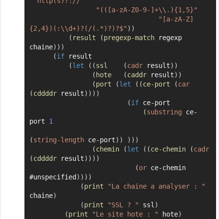
"^http(s)?://"
"(([a-zA-Z0-9-]+\\.){1,5}"
"[a-zA-Z]
{2,4})(:\\d+)?(/(.*)?)?$"
)
)
(
result
(
pregexp-match
 regexp 
chaine
)
)
)
(
if
 result

(
let
(
(
ssl
(
cadr
 result
)
)
(
hote
(
caddr
 result
)
)
(
port
(
let
(
(
ce-port
(
car
(
cddddr
 result
)
)
)
)
(
if
 ce-port

(
substring
 ce-
port 
1
(
string-length
 ce-port
)
)
)
)
)
(
chemin
(
let
(
(
ce-chemin
(
cadr
(
cddddr
 result
)
)
)
)
(
or
 ce-chemin 
#unspecified
)
)
)
)
(
print
"La chaine a analyser : "
chaine
)
(
print
"SSL ? "
 ssl
)
(
print
"Le site hote : "
 hote
)