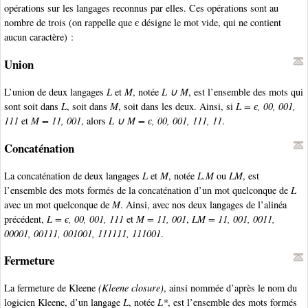
opérations sur les langages reconnus par elles. Ces opérations sont au
nombre de trois (on rappelle que є désigne le mot vide, qui ne contient
aucun caractère) :
Union
L’union de deux langages
L
et
M
, notée
L ∪ M
, est l’ensemble des mots qui
sont soit dans
L
, soit dans
M
, soit dans les deux. Ainsi, si
L = є, 00, 001,
111
et
M = 11, 001
, alors
L ∪ M = є, 00, 001, 111, 11
.
Concaténation
La concaténation de deux langages
L
et
M
, notée
L.M
ou
LM
, est
l’ensemble des mots formés de la concaténation d’un mot quelconque de
L
avec un mot quelconque de
M
. Ainsi, avec nos deux langages de l’alinéa
précédent,
L = є, 00, 001, 111
et
M = 11, 001
,
LM = 11, 001, 0011,
00001, 00111, 001001, 111111, 111001
.
Fermeture
La fermeture de Kleene
(Kleene closure)
, ainsi nommée d’après le nom du
logicien Kleene, d’un langage
L
, notée
L*
, est l’ensemble des mots formés