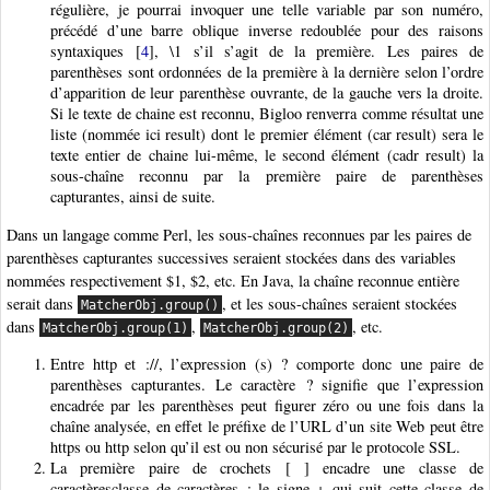
régulière, je pourrai invoquer une telle variable par son numéro,
précédé d’une barre oblique inverse redoublée pour des raisons
syntaxiques
[
4
]
, \1 s’il s’agit de la première. Les paires de
parenthèses sont ordonnées de la première à la dernière selon l’ordre
d’apparition de leur parenthèse ouvrante, de la gauche vers la droite.
Si le texte de chaine est reconnu, Bigloo renverra comme résultat une
liste (nommée ici result) dont le premier élément (car result) sera le
texte entier de chaine lui-même, le second élément (cadr result) la
sous-chaîne reconnu par la première paire de parenthèses
capturantes, ainsi de suite.
Dans un langage comme Perl, les sous-chaînes reconnues par les paires de
parenthèses capturantes successives seraient stockées dans des variables
nommées respectivement $1, $2, etc. En Java, la chaîne reconnue entière
serait dans
, et les sous-chaînes seraient stockées
MatcherObj.group()
dans
,
, etc.
MatcherObj.group(1)
MatcherObj.group(2)
Entre http et ://, l’expression (s) ? comporte donc une paire de
parenthèses capturantes. Le caractère ? signifie que l’expression
encadrée par les parenthèses peut figurer zéro ou une fois dans la
chaîne analysée, en effet le préfixe de l’URL d’un site Web peut être
https ou http selon qu’il est ou non sécurisé par le protocole SSL.
La première paire de crochets [ ] encadre une classe de
caractèresclasse de caractères ; le signe + qui suit cette classe de