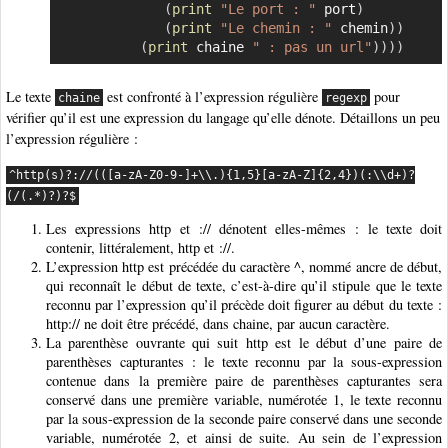
(
print
"Le port : "
 port
)
(
print
"Le chemin : "
 chemin
)
)
(
print
 chaine 
" : pas un url"
)
)
)
)
Le texte
est confronté à l’expression régulière
pour
chaine
regexp
vérifier qu’il est une expression du langage qu’elle dénote. Détaillons un peu
l’expression régulière :
^http(s)?://(([a-zA-Z0-9-]+\\.){1,5}[a-zA-Z]{2,4})(:\\d+)?
(/(.*)?)?$
Les expressions http et :// dénotent elles-mêmes : le texte doit
contenir, littéralement, http et ://.
L’expression http est précédée du caractère ^, nommé ancre de début,
qui reconnaît le début de texte, c’est-à-dire qu’il stipule que le texte
reconnu par l’expression qu’il précède doit figurer au début du texte :
http:// ne doit être précédé, dans chaine, par aucun caractère.
La parenthèse ouvrante qui suit http est le début d’une paire de
parenthèses capturantes : le texte reconnu par la sous-expression
contenue dans la première paire de parenthèses capturantes sera
conservé dans une première variable, numérotée 1, le texte reconnu
par la sous-expression de la seconde paire conservé dans une seconde
variable, numérotée 2, et ainsi de suite. Au sein de l’expression