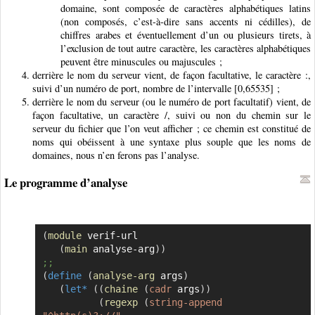
domaine, sont composée de caractères alphabétiques latins
(non composés, c’est-à-dire sans accents ni cédilles), de
chiffres arabes et éventuellement d’un ou plusieurs tirets, à
l’exclusion de tout autre caractère, les caractères alphabétiques
peuvent être minuscules ou majuscules ;
derrière le nom du serveur vient, de façon facultative, le caractère :,
suivi d’un numéro de port, nombre de l’intervalle [0,65535] ;
derrière le nom du serveur (ou le numéro de port facultatif) vient, de
façon facultative, un caractère /, suivi ou non du chemin sur le
serveur du fichier que l’on veut afficher ; ce chemin est constitué de
noms qui obéissent à une syntaxe plus souple que les noms de
domaines, nous n’en ferons pas l’analyse.
Le programme d’analyse
(
module
 verif-url

Copier
(
main
 analyse-arg
)
)
;;
(
define
(
analyse-arg
 args
)
(
let*
(
(
chaine
(
cadr
 args
)
)
(
regexp
(
string-append