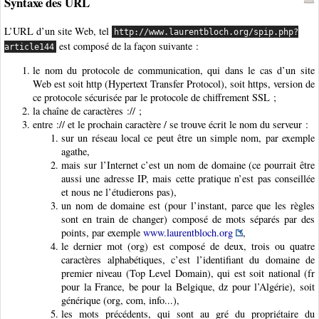
Syntaxe des URL
L’URL d’un site Web, tel
http://www.laurentbloch.org/spip.php?
est composé de la façon suivante :
article144
le nom du protocole de communication, qui dans le cas d’un site
Web est soit http (Hypertext Transfer Protocol), soit https, version de
ce protocole sécurisée par le protocole de chiffrement SSL ;
la chaîne de caractères :// ;
entre :// et le prochain caractère / se trouve écrit le nom du serveur :
sur un réseau local ce peut être un simple nom, par exemple
agathe,
mais sur l’Internet c’est un nom de domaine (ce pourrait être
aussi une adresse IP, mais cette pratique n’est pas conseillée
et nous ne l’étudierons pas),
un nom de domaine est (pour l’instant, parce que les règles
sont en train de changer) composé de mots séparés par des
points, par exemple
www.laurentbloch.org
,
le dernier mot (org) est composé de deux, trois ou quatre
caractères alphabétiques, c’est l’identifiant du domaine de
premier niveau (Top Level Domain), qui est soit national (fr
pour la France, be pour la Belgique, dz pour l’Algérie), soit
générique (org, com, info...),
les mots précédents, qui sont au gré du propriétaire du