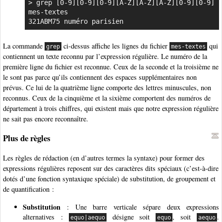
> grep [0-9][0-9][0-9][A-Z][A-Z][A-Z][0-9][0-9] 
mes-textes

321ABM75 numéro parisien
La commande
ci-dessus affiche les lignes du fichier
qui
grep
mes-textes
contiennent un texte reconnu par l’expression régulière. Le numéro de la
première ligne du fichier est reconnue. Ceux de la seconde et la troisième ne
le sont pas parce qu’ils contiennent des espaces supplémentaires non
prévus. Ce lui de la quatrième ligne comporte des lettres minuscules, non
reconnus. Ceux de la cinquième et la sixième comportent des numéros de
département à trois chiffres, qui existent mais que notre expression régulière
ne sait pas encore reconnaître.
Plus de règles
Les règles de rédaction (en d’autres termes la syntaxe) pour former des
expressions régulières reposent sur des caractères dits spéciaux (c’est-à-dire
dotés d’une fonction syntaxique spéciale) de substitution, de groupement et
de quantification :
Substitution
: Une barre verticale sépare deux expressions
alternatives :
désigne soit
, soit
.
equo|aequo
equo
aequo