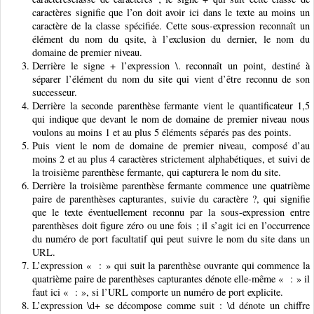
caractères signifie que l’on doit avoir ici dans le texte au moins un
caractère de la classe spécifiée. Cette sous-expression reconnaît un
élément du nom du qsite, à l’exclusion du dernier, le nom du
domaine de premier niveau.
Derrière le signe + l’expression \. reconnaît un point, destiné à
séparer l’élément du nom du site qui vient d’être reconnu de son
successeur.
Derrière la seconde parenthèse fermante vient le quantificateur 1,5
qui indique que devant le nom de domaine de premier niveau nous
voulons au moins 1 et au plus 5 éléments séparés pas des points.
Puis vient le nom de domaine de premier niveau, composé d’au
moins 2 et au plus 4 caractères strictement alphabétiques, et suivi de
la troisième parenthèse fermante, qui capturera le nom du site.
Derrière la troisième parenthèse fermante commence une quatrième
paire de parenthèses capturantes, suivie du caractère ?, qui signifie
que le texte éventuellement reconnu par la sous-expression entre
parenthèses doit figure zéro ou une fois ; il s’agit ici en l’occurrence
du numéro de port facultatif qui peut suivre le nom du site dans un
URL.
L’expression « : » qui suit la parenthèse ouvrante qui commence la
quatrième paire de parenthèses capturantes dénote elle-même « : » il
faut ici « : », si l’URL comporte un numéro de port explicite.
L’expression \d+ se décompose comme suit : \d dénote un chiffre