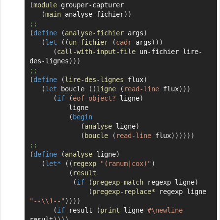
(
module
 grouper-capturer

Copier
(
main
 analyse-fichier
)
)
;;
(
define
(
analyse-fichier
 args
)
(
let
(
(
un-fichier
(
cadr
 args
)
)
)
(
call-with-input-file
 un-fichier lire-
des-lignes
)
)
)
;;
(
define
(
lire-des-lignes
 flux
)
(
let
 boucle 
(
(
ligne
(
read-line
 flux
)
)
)
(
if
(
eof-object?
 ligne
)
          ligne

(
begin
(
analyse
 ligne
)
(
boucle
(
read-line
 flux
)
)
)
)
)
)
;;
(
define
(
analyse
 ligne
)
(
let*
(
(
regexp
"(ranum|cox)"
)
(
result
(
if
(
pregexp-match
 regexp ligne
)
(
pregexp-replace*
 regexp ligne 
"--\\1--"
)
)
)
)
(
if
 result 
(
print
 ligne 
#\newline
result
)
)
)
)