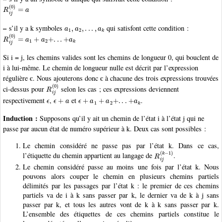
R
i
j
(
0
)
=
a
a
1
,
a
2
,
.
.
.
,
a
k
–
s’il y a k symboles
qui satisfont cette condition :
R
i
j
(
0
)
=
a
1
+
a
2
+
.
.
.
+
a
k
Si i = j, les chemins valides sont les chemins de longueur 0, qui bouclent de
i à lui-même. Le chemin de longueur nulle est décrit par l’expression
régulière є. Nous ajouterons donc є à chacune des trois expressions trouvées
R
i
j
(
0
)
ci-dessus pour
selon les cas ; ces expressions deviennent
ϵ
ϵ
+
a
ϵ
+
a
1
+
a
2
+
.
.
.
+
a
k
respectivement
,
et
.
Induction :
Supposons qu’il y ait un chemin de l’état i à l’état j qui ne
passe par aucun état de numéro supérieur à k. Deux cas sont possibles :
Le chemin considéré ne passe pas par l’état k. Dans ce cas,
R
i
j
(
k
−
1
)
l’étiquette du chemin appartient au langage de
.
Le chemin considéré passe au moins une fois par l’état k. Nous
pouvons alors couper le chemin en plusieurs chemins partiels
délimités par les passages par l’état k : le premier de ces chemins
partiels va de i à k sans passer par k, le dernier va de k à j sans
passer par k, et tous les autres vont de k à k sans passer par k.
L’ensemble des étiquettes de ces chemins partiels constitue le