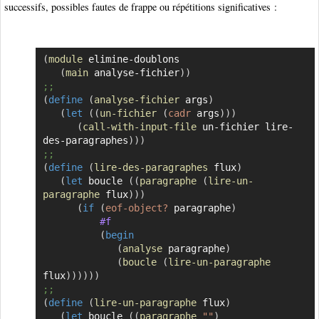
successifs, possibles fautes de frappe ou répétitions significatives :
(
module
 elimine-doublons

Copier
(
main
 analyse-fichier
)
)
;;
(
define
(
analyse-fichier
 args
)
(
let
(
(
un-fichier
(
cadr
 args
)
)
)
(
call-with-input-file
 un-fichier lire-
des-paragraphes
)
)
)
;;
(
define
(
lire-des-paragraphes
 flux
)
(
let
 boucle 
(
(
paragraphe
(
lire-un-
paragraphe
 flux
)
)
)
(
if
(
eof-object?
 paragraphe
)
#f
(
begin
(
analyse
 paragraphe
)
(
boucle
(
lire-un-paragraphe
flux
)
)
)
)
)
)
;;
(
define
(
lire-un-paragraphe
 flux
)
(
let
 boucle 
(
(
paragraphe
""
)