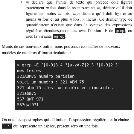
m
déclare que l’unité de texte qui précède doit figurer
exactement
m
fois dans le texte examiné,
m,
déclare qu’il doit
figurer au moins
m
fois,
m,n
déclare qu’il doit figurer au
moins
m
fois et au plus
n
fois,
n
inclus. Ce dernier type de
quantificateur n’existe que dans la syntaxe des expressions
régulières étendues,reconnues avec l’option -E de
, ou
grep
avec la variante
.
egrep
Munis de ces nouveaux outils, nous pouvons reconnaître de nouveaux
modèles de numéros d’immatriculation :
> grep -E ’[0-9]3,4 ?[a-zA-Z]2,3 ?[0-9]2,3’ 
mes-textes

321ABM75 numéro parisien

voici un numéro : 321 ABM 75

321 abm 75 c’est un numéro en minuscules

321abm75

567 QWT 971

567qwt971
On note les apostrophes qui délimitent l’expresssion régulière, et la chaîne
qui représente un espace, présent zéro ou une fois.
’ ?’