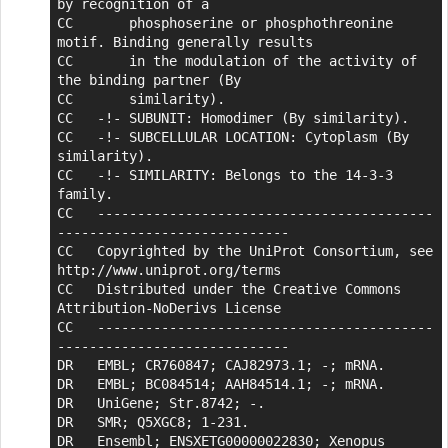
by recognition of a

CC       phosphoserine or phosphothreonine 
motif. Binding generally results

CC       in the modulation of the activity of 
the binding partner (By

CC       similarity).

CC   -!- SUBUNIT: Homodimer (By similarity).

CC   -!- SUBCELLULAR LOCATION: Cytoplasm (By 
similarity).

CC   -!- SIMILARITY: Belongs to the 14-3-3 
family.

CC   ------------------------------------------
-----------------------------

CC   Copyrighted by the UniProt Consortium, see 
http://www.uniprot.org/terms

CC   Distributed under the Creative Commons 
Attribution-NoDerivs License

CC   ------------------------------------------
-----------------------------

DR   EMBL; CR760847; CAJ82973.1; -; mRNA.

DR   EMBL; BC084514; AAH84514.1; -; mRNA.

DR   UniGene; Str.8742; -.

DR   SMR; Q5XGC8; 1-231.

DR   Ensembl; ENSXETG00000022830; Xenopus 