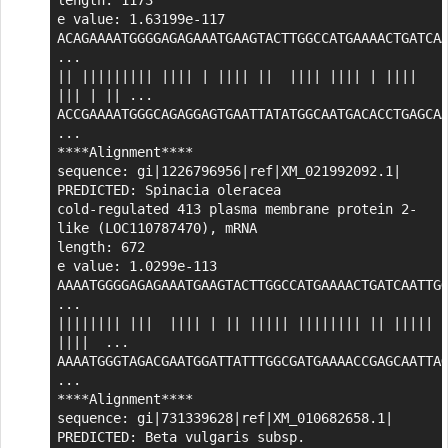
e value: 1.63199e-117

ACAGAAAATGGGGAGAGAAATGAAGTACTTGGCCATGAAAACTGATCAA
...

|| ||||||||| |||| | |||| ||  |||| |||| | |||| 
||| | || ...

ACCGAAAATGGGCAGAGGAGTGAATTATATGGCAATGACACCTGAGCAA
...

****Alignment****

sequence: gi|1226796956|ref|XM_021992092.1| 
PREDICTED: Spinacia oleracea

cold-regulated 413 plasma membrane protein 2-
like (LOC110787470), mRNA

length: 672

e value: 1.0299e-113

AAAATGGGGAGAGAAATGAAGTACTTGGCCATGAAAACTGATCAATTGG
...

|||||||| |||  |||| | || ||||| |||||||| || ||||| 
||||  ...

AAAATGGGTAGACGAATGGATTATTTGGCGATGAAAACCGAGCAATTAG
...

****Alignment****

sequence: gi|731339628|ref|XM_010682658.1| 
PREDICTED: Beta vulgaris subsp.
