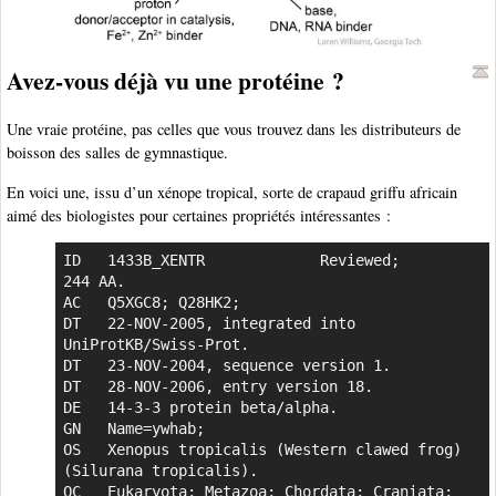
Avez-vous déjà vu une protéine ?
Une vraie protéine, pas celles que vous trouvez dans les distributeurs de
boisson des salles de gymnastique.
En voici une, issu d’un xénope tropical, sorte de crapaud griffu africain
aimé des biologistes pour certaines propriétés intéressantes :
ID   1433B_XENTR             Reviewed;         
244 AA.

AC   Q5XGC8; Q28HK2;

DT   22-NOV-2005, integrated into 
UniProtKB/Swiss-Prot.

DT   23-NOV-2004, sequence version 1.

DT   28-NOV-2006, entry version 18.

DE   14-3-3 protein beta/alpha.

GN   Name=ywhab;

OS   Xenopus tropicalis (Western clawed frog) 
(Silurana tropicalis).

OC   Eukaryota; Metazoa; Chordata; Craniata; 