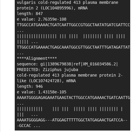
vulgaris cold-regulated 413 plasma membrane 
protein 2 (LOC104895996), mRNA

length: 847

e value: 2.76359e-108

TTGGCCATGAAAACTGATCAATTGGCCGTGGCTAATATGATCGATTCCG
...

||||||||||||||||| ||| ||||  |||||||| |||| ||||  
||||| ...

TTGGCCATGAAAACTGAGCAAATGGCGTTGGCTAATTTGATAGATTATG
...

****Alignment****

sequence: gi|1389679838|ref|XM_016034586.2| 
PREDICTED: Ziziphus jujuba

cold-regulated 413 plasma membrane protein 2-
like (LOC107424728), mRNA

length: 946

e value: 1.43158e-105

AAAATGGGGAGAGAAATGAAGTACTTGGCCATGAAAACTGATCAATTGG
...

|||||||||||    ||| |||  ||||| |||| |||||||| |   
|||   ...

AAAATGGGGAGG---ATGGAGTTTTTGGCTATGAGAACTGATCCA--
-GCCAC ...