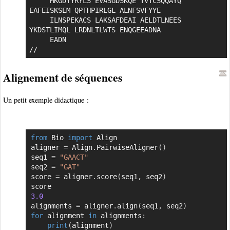
     MKGDYYRYLS EVASGDSKQE TVTCSQQAYQ 
EAFEISKSEM QPTHPIRLGL ALNFSVFYYE

     ILNSPEKACS LAKSAFDEAI AELDTLNEES 
YKDSTLIMQL LRDNLTLWTS ENQGEEADNA

     EADN

//
Alignement de séquences
Un petit exemple didactique :
from
 Bio 
import
 Align

Copier
aligner 
=
 Align
.
PairwiseAligner
(
)
seq1 
=
"GAACT"
seq2 
=
"GAT"
score 
=
 aligner
.
score
(
seq1
,
 seq2
)
3.0
alignments 
=
 aligner
.
align
(
seq1
,
 seq2
)
for
 alignment 
in
 alignments
:
print
(
alignment
)