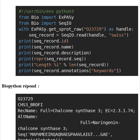
#!/usr/bin/env python3
Copier
from
 Bio 
import
from
 Bio 
import
with
 ExPASy
.
get_sprot_raw
(
"O23729"
)
as
 handle
:
    seq_record 
=
 SeqIO
.
read
(
handle
,
"swiss"
)
print
(
seq_record
.
id
)
print
(
seq_record
.
name
)
print
(
seq_record
.
description
)
print
(
repr
(
seq_record
.
seq
)
)
print
(
"Length %i"
%
len
(
seq_record
)
)
print
(
seq_record
.
annotations
[
"keywords"
]
)
Biopython répond :
O23729

CHS3_BROFI

RecName: Full=Chalcone synthase 3; EC=2.3.1.74; 
AltName:

                         Full=Naringenin-
chalcone synthase 3;

Seq('MAPAMEEIRQAQRAEGPAAVLAIGT...GAE', 