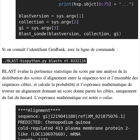
print
(
hsp
.
sbjct
[
0
:
75
]
+
"..."
)
blastversion 
=
 sys
.
argv
[
1
]
collection 
=
 sys
.
argv
[
2
]
gi 
=
 sys
.
argv
[
3
]
Blast_sonde
(
blastversion
,
 collection
,
 gi
)
Si on connaît l’identifiant GenBank, avec la ligne de commande :
./BLAST-biopython.py blastn nt 8332116
BLAST évalue la pertinence statistique du score par une analyse de la
distribution des scores d’alignement entre la séquence-test et l’ensemble des
séquences cibles, et calcule la probabilité et l’espérance mathématique de
trouver un alignement donnant un score donné parmi les cibles, uniquement
du fait du hasard. L’espérance mathématique est notée
e-value
.
****Alignment****

sequence: gi|1219041180|ref|XM_021875076.1| 
PREDICTED: Chenopodium quinoa

cold-regulated 413 plasma membrane protein 2-
like (LOC110697660), mRNA

length: 1173
