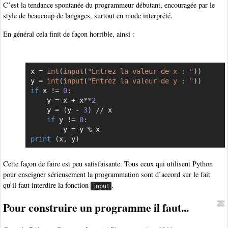
C’est la tendance spontanée du programmeur débutant, encouragée par le
style de beaucoup de langages, surtout en mode interprété.
En général cela finit de façon horrible, ainsi :
x 
=
int
(
input
(
"Entrez la valeur de x : "
)
)
Copier
y 
=
int
(
input
(
"Entrez la valeur de y : "
)
)
if
 x 
!=
0
:
    y 
=
 x 
+
 x
**
2
    y 
=
(
y 
-
3
)
//
 x

if
 y 
!=
0
:
        y 
=
 y 
%
print
(
x
,
 y
)
Cette façon de faire est peu satisfaisante. Tous ceux qui utilisent Python
pour enseigner sérieusement la programmation sont d’accord sur le fait
qu’il faut interdire la fonction
.
input
Pour construire un programme il faut...