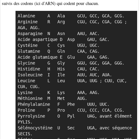
suivis des codons (ici d’ARN) qui codent pour chacun.
Alanine 	A 	Ala 	GCU, GCC, GCA, GCG.

Arginine 	R 	Arg 	CGU, CGC, CGA, CGG ; 
AGA, AGG.

Asparagine 	N 	Asn 	AAU, AAC.

Acide aspartique D 	Asp 	GAU, GAC.

Cystéine 	C 	Cys 	UGU, UGC.

Glutamine 	Q 	Gln 	CAA, CAG.

Acide glutamique E 	Glu 	GAA, GAG.

Glycine 	G 	Gly 	GGU, GGC, GGA, GGG.

Histidine 	H 	His 	CAU, CAC.

Isoleucine 	I 	Ile 	AUU, AUC, AUA.

Leucine 	L 	Leu 	UUA, UUG ; CUU, CUC, 
CUA, CUG.

Lysine		K 	Lys 	AAA, AAG.

Méthionine 	M 	Met 	AUG.

Phénylalanine	F 	Phe 	UUU, UUC.

Proline 	P 	Pro 	CCU, CCC, CCA, CCG.

Pyrrolysine 	O 	Pyl 	UAG, avant élément 
PYLIS.

Sélénocystéine	U 	Sec 	UGA, avec séquence 
SECIS.
