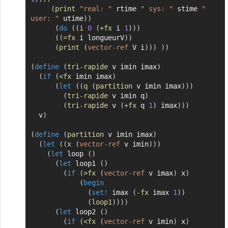
(
print
"real: "
 rtime 
" sys: "
 stime 
" 
user: "
 utime
)
)
(
do
(
(
i
0
(
+fx
 i 
1
)
)
)
(
(
=fx
 i longueurV
)
)
(
print
(
vector-ref
 V i
)
)
)
)
)
(
define
(
tri-rapide
 v imin imax
)
(
if
(
<fx
 imin imax
)
(
let
(
(
q
(
partition
 v imin imax
)
)
)
(
tri-rapide
 v imin q
)
(
tri-rapide
 v 
(
+fx
 q 
1
)
 imax
)
)
)
  v
)
(
define
(
partition
 v imin imax
)
(
let
(
(
x
(
vector-ref
 v imin
)
)
)
(
let
 loop 
(
)
(
let
 loop1 
(
)
(
if
(
>fx
(
vector-ref
 v imax
)
 x
)
(
begin
(
set!
 imax 
(
-fx
 imax 
1
)
)
(
loop1
)
)
)
)
(
let
 loop2 
(
)
(
if
(
<fx
(
vector-ref
 v imin
)
 x
)