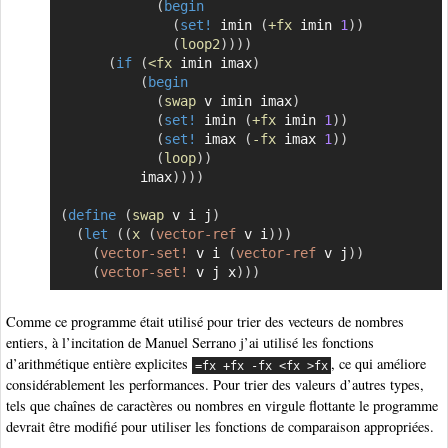
(
begin
(
set!
 imin 
(
+fx
 imin 
1
)
)
(
loop2
)
)
)
)
(
if
(
<fx
 imin imax
)
(
begin
(
swap
 v imin imax
)
(
set!
 imin 
(
+fx
 imin 
1
)
)
(
set!
 imax 
(
-fx
 imax 
1
)
)
(
loop
)
)
          imax
)
)
)
)
(
define
(
swap
 v i j
)
(
let
(
(
x
(
vector-ref
 v i
)
)
)
(
vector-set!
 v i 
(
vector-ref
 v j
)
)
(
vector-set!
 v j x
)
)
)
Comme ce programme était utilisé pour trier des vecteurs de nombres
entiers, à l’incitation de Manuel Serrano j’ai utilisé les fonctions
d’arithmétique entière explicites
, ce qui améliore
=fx +fx -fx <fx >fx
considérablement les performances. Pour trier des valeurs d’autres types,
tels que chaînes de caractères ou nombres en virgule flottante le programme
devrait être modifié pour utiliser les fonctions de comparaison appropriées.