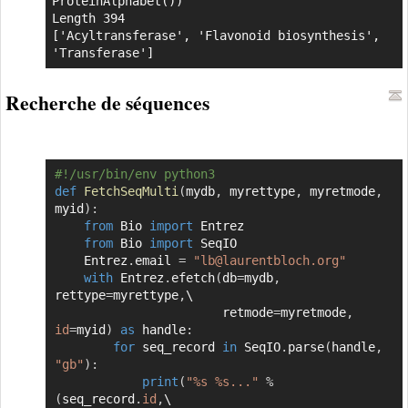
ProteinAlphabet())

Length 394

['Acyltransferase', 'Flavonoid biosynthesis', 
'Transferase']
Recherche de séquences
#!/usr/bin/env python3
Copier
def
FetchSeqMulti
(
mydb
,
 myrettype
,
 myretmode
,
myid
)
:
from
 Bio 
import
 Entrez

from
 Bio 
import
 SeqIO

    Entrez
.
email 
=
"lb@laurentbloch.org"
with
 Entrez
.
efetch
(
db
=
mydb
,
rettype
=
myrettype
,
\

                       retmode
=
myretmode
,
id
=
myid
)
as
 handle
:
for
 seq_record 
in
 SeqIO
.
parse
(
handle
,
"gb"
)
:
print
(
"%s %s..."
%
(
seq_record
.
id
,
\
