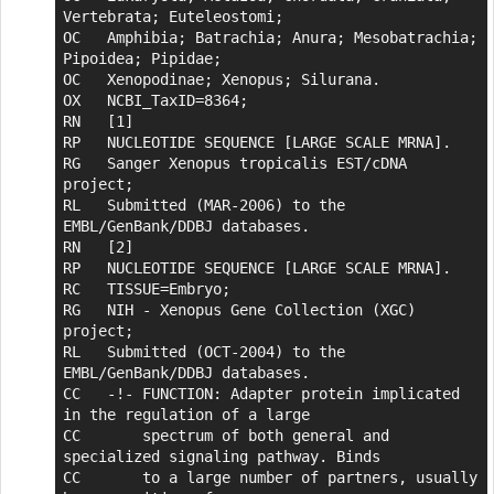
Vertebrata; Euteleostomi;

OC   Amphibia; Batrachia; Anura; Mesobatrachia; 
Pipoidea; Pipidae;

OC   Xenopodinae; Xenopus; Silurana.

OX   NCBI_TaxID=8364;

RN   [1]

RP   NUCLEOTIDE SEQUENCE [LARGE SCALE MRNA].

RG   Sanger Xenopus tropicalis EST/cDNA 
project;

RL   Submitted (MAR-2006) to the 
EMBL/GenBank/DDBJ databases.

RN   [2]

RP   NUCLEOTIDE SEQUENCE [LARGE SCALE MRNA].

RC   TISSUE=Embryo;

RG   NIH - Xenopus Gene Collection (XGC) 
project;

RL   Submitted (OCT-2004) to the 
EMBL/GenBank/DDBJ databases.

CC   -!- FUNCTION: Adapter protein implicated 
in the regulation of a large

CC       spectrum of both general and 
specialized signaling pathway. Binds

CC       to a large number of partners, usually 