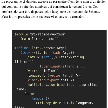
Le programme ci-dessous accepte en paramètre d’entrée le nom d’un fichier
qui contient la suite des nombres qui constituent le vecteur à trier. Ces
nombres doivent être disposés selon la syntaxe des vecteurs de Scheme,
c’est-à-dire précédés des caractères
et suivis du caractère
.
#(
)
(
module
 tri-rapide-vecteur

Copier
(
main
 lire-vecteur
)
)
(
define
(
lire-vecteur
 Args
)
(
let*
(
(
fichier
(
cadr
 Args
)
)
(
influx
(
let
(
(
s
(
file->string
fichier
)
)
)
(
open-input-string
 s 
)
)
)
(
V
(
read
 influx
)
)
(
longueurV
(
vector-length
 V
)
)
)
(
close-input-port
 influx
)
(
multiple-value-bind
(
res
 rtime stime 
utime
)
(
time
(
lambda
(
)
(
tri-rapide
 V 
0
(
-fx
 longueurV 
1
)
)
)
)