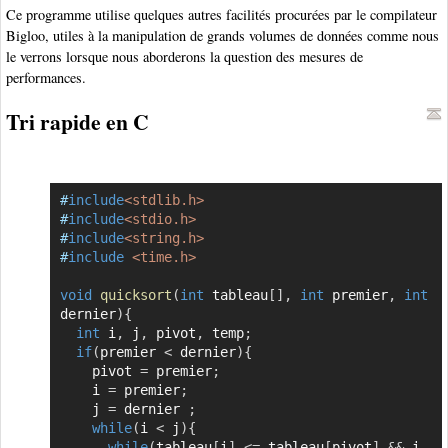
Ce programme utilise quelques autres facilités procurées par le compilateur
Bigloo, utiles à la manipulation de grands volumes de données comme nous
le verrons lorsque nous aborderons la question des mesures de
performances.
Tri rapide en C
#
include
<stdlib.h>
Copier
#
include
<stdio.h>
#
include
<string.h>
#
include
<time.h>
void
quicksort
(
int
 tableau
[
]
,
int
 premier
,
int
dernier
)
{
int
 i
,
 j
,
 pivot
,
 temp
;
if
(
premier 
<
 dernier
)
{
    pivot 
=
 premier
;
    i 
=
 premier
;
    j 
=
 dernier 
;
while
(
i 
<
 j
)
{
while
(
tableau
[
i
]
<=
 tableau
[
pivot
]
&&
 i 