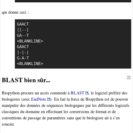
qui donne ceci :
GAACT

||--|

GA--T

<BLANKLINE>

GAACT

|-|-|

G-A-T

<BLANKLINE>
BLAST bien sûr...
Biopython procure un accès commode à
BLAST
, le logiciel préféré des
biologistes (avec
EndNote
). En fait la force de Biopython est de pouvoir
manipuler des données de séquences biologiques par les différents logiciels
classiques du domaine en effectuant les conversions de format et de
conventions de passage de paramètres sans que le biologiste ait à s’en
soucier.