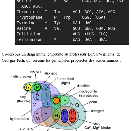
Sérine	       	S 	Ser 	UCU, UCC, UCA, UCG 
; AGU, AGC.

Thréonine 	T 	Thr 	ACU, ACC, ACA, ACG.

Tryptophane 	W 	Trp 	UGG. (UGA)

Tyrosine 	Y 	Tyr 	UAU, UAC.

Valine		V 	Val 	GUU, GUC, GUA, GUG.

Initiation 		     	AUG. (UUG, CUG)

Terminaison 	* 		UAG, UAA ; UGA.
Ci-dessous un diagramme, emprunté au professeur Loren Williams, de
Georgia Tech, qui résume les principales propriétés des acides aminés :