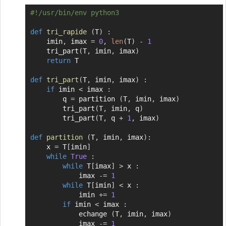
#!/usr/bin/env python3
Copier
def
tri_rapide
(
T
)
:
    imin
,
 imax 
=
0
,
len
(
T
)
-
1
    tri_part
(
T
,
 imin
,
 imax
)
return
 T

def
tri_part
(
T
,
 imin
,
 imax
)
:
if
 imin 
<
 imax 
:
        q 
=
 partition 
(
T
,
 imin
,
 imax
)
        tri_part
(
T
,
 imin
,
 q
)
        tri_part
(
T
,
 q 
+
1
,
 imax
)
def
partition
(
T
,
 imin
,
 imax
)
:
    x 
=
 T
[
imin
]
while
True
:
while
 T
[
imax
]
>
 x 
:
            imax 
-=
1
while
 T
[
imin
]
<
 x 
:
            imin 
+=
1
if
 imin 
<
 imax 
:
            echange 
(
T
,
 imin
,
 imax
)
            imax 
-=
1