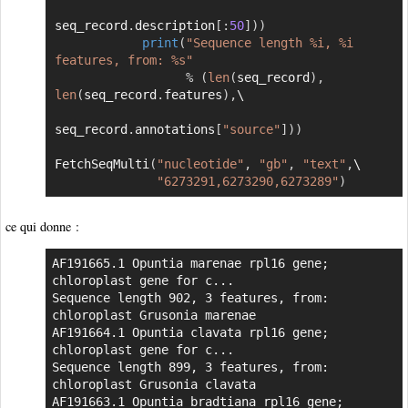
seq_record
.
description
[
:
50
]
)
)
print
(
"Sequence length %i, %i 
features, from: %s"
%
(
len
(
seq_record
)
,
len
(
seq_record
.
features
)
,
\

seq_record
.
annotations
[
"source"
]
)
)
FetchSeqMulti
(
"nucleotide"
,
"gb"
,
"text"
,
\

"6273291,6273290,6273289"
)
ce qui donne :
AF191665.1 Opuntia marenae rpl16 gene; 
chloroplast gene for c...

Sequence length 902, 3 features, from: 
chloroplast Grusonia marenae

AF191664.1 Opuntia clavata rpl16 gene; 
chloroplast gene for c...

Sequence length 899, 3 features, from: 
chloroplast Grusonia clavata

AF191663.1 Opuntia bradtiana rpl16 gene; 