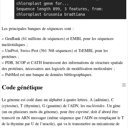
chloroplast gene for...

Sequence length 899, 3 features, from: 
chloroplast Grusonia bradtiana
Les principales banques de séquences sont :
–
GenBank (61 millions de séquences) et EMBL pour les séquences
nucléotidiques ;
–
UniProt, Swiss-Prot (561 568 séquences) et TrEMBL pour les
protéines ;
–
PDB, SCOP et CATH fournissent des informations de structure spatiale
des protéines, nécessaires aux logiciels de modélisation moléculaire ;
–
PubMed est une banque de données bibliographiques.
Code génétique
Le génome est codé dans un alphabet à quatre lettres, A (adénine), C
(cytosine), T (thymine), G (guanine) de l’ADN, les
nucléotides
. Un gène
(un ou plusieurs mots du génome), pour être
exprimé
, doit d’abord être
transcrit en ARN messager (même séquence que l’ADN en remplaçant le T
de la thymine par U de l’uracile), qui va le transmettre au mécanisme de