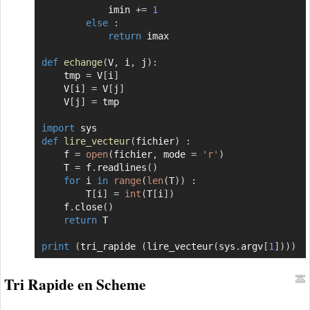
            imin 
+=
1
else
:
return
 imax

def
echange
(
V
,
 i
,
 j
)
:
    tmp 
=
 V
[
i
]
    V
[
i
]
=
 V
[
j
]
    V
[
j
]
=
 tmp

import
def
lire_vecteur
(
fichier
)
:
    f 
=
open
(
fichier
,
 mode 
=
'r'
)
    T 
=
 f
.
readlines
(
)
for
 i 
in
range
(
len
(
T
)
)
:
        T
[
i
]
=
int
(
T
[
i
]
)
    f
.
close
(
)
return
 T

print
(
tri_rapide 
(
lire_vecteur
(
sys
.
argv
[
1
]
)
)
)
Tri Rapide en Scheme