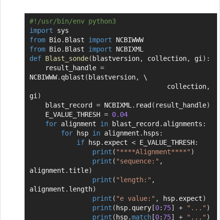
#!/usr/bin/env python3
Copier
import
from
 Bio
.
Blast 
import
from
 Bio
.
Blast 
import
def
Blast_sonde
(
blastversion
,
 collection
,
 gi
)
:
    result_handle 
=
NCBIWWW
.
qblast
(
blastversion
,
 \

                                   collection
,
gi
)
    blast_record 
=
 NCBIXML
.
read
(
result_handle
)
    E_VALUE_THRESH 
=
0.04
for
 alignment 
in
 blast_record
.
alignments
:
for
 hsp 
in
 alignment
.
hsps
:
if
 hsp
.
expect 
<
 E_VALUE_THRESH
:
print
(
"****Alignment****"
)
print
(
"sequence:"
,
alignment
.
title
)
print
(
"length:"
,
alignment
.
length
)
print
(
"e value:"
,
 hsp
.
expect
)
print
(
hsp
.
query
[
0
:
75
]
+
"..."
)
print
(
hsp
.
match
[
0
:
75
]
+
"..."
)