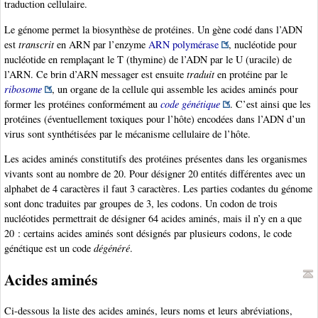
traduction cellulaire.
Le génome permet la biosynthèse de protéines. Un gène codé dans l’ADN
est
transcrit
en ARN par l’enzyme
ARN polymérase
, nucléotide pour
nucléotide en remplaçant le T (thymine) de l’ADN par le U (uracile) de
l’ARN. Ce brin d’ARN messager est ensuite
traduit
en protéine par le
ribosome
, un organe de la cellule qui assemble les acides aminés pour
former les protéines conformément au
code génétique
. C’est ainsi que les
protéines (éventuellement toxiques pour l’hôte) encodées dans l’ADN d’un
virus sont synthétisées par le mécanisme cellulaire de l’hôte.
Les acides aminés constitutifs des protéines présentes dans les organismes
vivants sont au nombre de 20. Pour désigner 20 entités différentes avec un
alphabet de 4 caractères il faut 3 caractères. Les parties codantes du génome
sont donc traduites par groupes de 3, les codons. Un codon de trois
nucléotides permettrait de désigner 64 acides aminés, mais il n’y en a que
20 : certains acides aminés sont désignés par plusieurs codons, le code
génétique est un code
dégénéré
.
Acides aminés
Ci-dessous la liste des acides aminés, leurs noms et leurs abréviations,