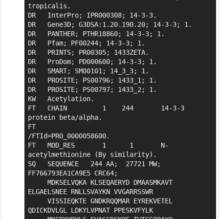
tropicalis.

DR   InterPro; IPR000308; 14-3-3.

DR   Gene3D; G3DSA:1.20.190.20; 14-3-3; 1.

DR   PANTHER; PTHR18860; 14-3-3; 1.

DR   Pfam; PF00244; 14-3-3; 1.

DR   PRINTS; PR00305; 1433ZETA.

DR   ProDom; PD000600; 14-3-3; 1.

DR   SMART; SM00101; 14_3_3; 1.

DR   PROSITE; PS00796; 1433_1; 1.

DR   PROSITE; PS00797; 1433_2; 1.

KW   Acetylation.

FT   CHAIN         1    244       14-3-3 
protein beta/alpha.

FT                                
/FTId=PRO_0000058600.

FT   MOD_RES       1      1       N-
acetylmethionine (By similarity).

SQ   SEQUENCE   244 AA;  27721 MW;  
FF766793EA1CA9E5 CRC64;

     MDKSELVQKA KLSEQAERYD DMAASMKAVT 
ELGAELSNEE RNLLSVAYKN VVGARRSSWR

     VISSIEQKTE GNDKRQQMAR EYREKVETEL 
QDICKDVLGL LDKYLVPNAT PPESKVFYLK
