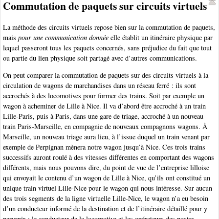
Commutation de paquets sur circuits virtuels
La méthode des circuits virtuels repose bien sur la commutation de paquets,
mais
pour une communication donnée
elle établit un itinéraire physique par
lequel passeront tous les paquets concernés, sans préjudice du fait que tout
ou partie du lien physique soit partagé avec d’autres communications.
On peut comparer la commutation de paquets sur des circuits virtuels à la
circulation de wagons de marchandises dans un réseau ferré : ils sont
accrochés à des locomotives pour former des trains. Soit par exemple un
wagon à acheminer de Lille à Nice. Il va d’abord être accroché à un train
Lille-Paris, puis à Paris, dans une gare de triage, accroché à un nouveau
train Paris-Marseille, en compagnie de nouveaux compagnons wagons. À
Marseille, un nouveau triage aura lieu, à l’issue duquel un train venant par
exemple de Perpignan mènera notre wagon jusqu’à Nice. Ces trois trains
successifs auront roulé à des vitesses différentes en comportant des wagons
différents, mais nous pouvons dire, du point de vue de l’entreprise lilloise
qui envoyait le contenu d’un wagon de Lille à Nice, qu’ils ont constitué un
unique train virtuel Lille-Nice pour le wagon qui nous intéresse. Sur aucun
des trois segments de la ligne virtuelle Lille-Nice, le wagon n’a eu besoin
d’un conducteur informé de la destination et de l’itinéraire détaillé pour y
parvenir : le conducteur de la locomotive et les opérateurs des postes