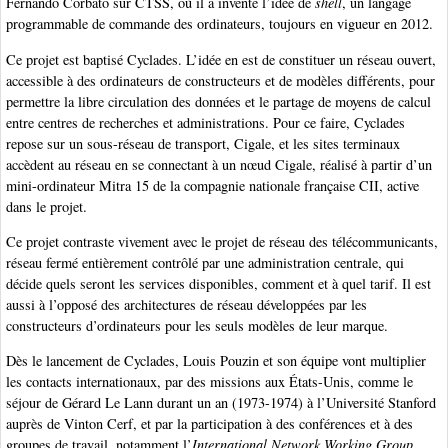
Fernando Corbató sur CTSS, où il a inventé l’idée de
shell
, un langage
programmable de commande des ordinateurs, toujours en vigueur en 2012.
Ce projet est baptisé Cyclades. L’idée en est de constituer un réseau ouvert,
accessible à des ordinateurs de constructeurs et de modèles différents, pour
permettre la libre circulation des données et le partage de moyens de calcul
entre centres de recherches et administrations. Pour ce faire, Cyclades
repose sur un sous-réseau de transport, Cigale, et les sites terminaux
accèdent au réseau en se connectant à un nœud Cigale, réalisé à partir d’un
mini-ordinateur Mitra 15 de la compagnie nationale française CII, active
dans le projet.
Ce projet contraste vivement avec le projet de réseau des télécommunicants,
réseau fermé entièrement contrôlé par une administration centrale, qui
décide quels seront les services disponibles, comment et à quel tarif. Il est
aussi à l’opposé des architectures de réseau développées par les
constructeurs d’ordinateurs pour les seuls modèles de leur marque.
Dès le lancement de Cyclades, Louis Pouzin et son équipe vont multiplier
les contacts internationaux, par des missions aux États-Unis, comme le
séjour de Gérard Le Lann durant un an (1973-1974) à l’Université Stanford
auprès de Vinton Cerf, et par la participation à des conférences et à des
groupes de travail, notamment l’
International Network Working Group