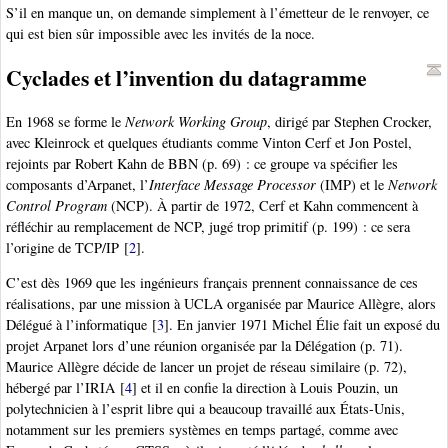
S’il en manque un, on demande simplement à l’émetteur de le renvoyer, ce
qui est bien sûr impossible avec les invités de la noce.
Cyclades et l’invention du datagramme
En 1968 se forme le
Network Working Group
, dirigé par Stephen Crocker,
avec Kleinrock et quelques étudiants comme Vinton Cerf et Jon Postel,
rejoints par Robert Kahn de BBN (p. 69) : ce groupe va spécifier les
composants d’Arpanet, l’
Interface Message Processor
(IMP) et le
Network
Control Program
(NCP). À partir de 1972, Cerf et Kahn commencent à
réfléchir au remplacement de NCP, jugé trop primitif (p. 199) : ce sera
l’origine de TCP/IP
[
2
]
.
C’est dès 1969 que les ingénieurs français prennent connaissance de ces
réalisations, par une mission à UCLA organisée par Maurice Allègre, alors
Délégué à l’informatique
[
3
]
. En janvier 1971 Michel Élie fait un exposé du
projet Arpanet lors d’une réunion organisée par la Délégation (p. 71).
Maurice Allègre décide de lancer un projet de réseau similaire (p. 72),
hébergé par l’IRIA
[
4
]
et il en confie la direction à Louis Pouzin, un
polytechnicien à l’esprit libre qui a beaucoup travaillé aux États-Unis,
notamment sur les premiers systèmes en temps partagé, comme avec