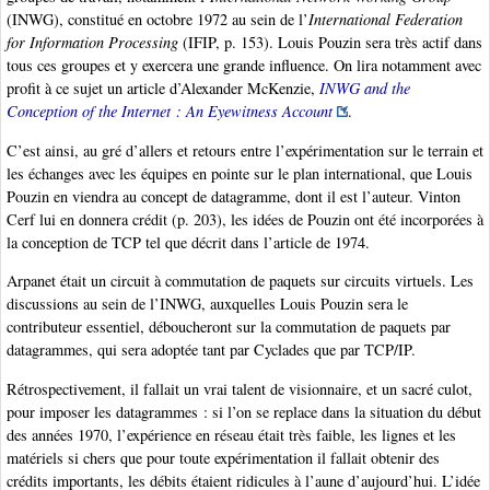
(INWG), constitué en octobre 1972 au sein de l’
International Federation
for Information Processing
(IFIP, p. 153). Louis Pouzin sera très actif dans
tous ces groupes et y exercera une grande influence. On lira notamment avec
profit à ce sujet un article d’Alexander McKenzie,
INWG and the
Conception of the Internet : An Eyewitness Account
.
C’est ainsi, au gré d’allers et retours entre l’expérimentation sur le terrain et
les échanges avec les équipes en pointe sur le plan international, que Louis
Pouzin en viendra au concept de datagramme, dont il est l’auteur. Vinton
Cerf lui en donnera crédit (p. 203), les idées de Pouzin ont été incorporées à
la conception de TCP tel que décrit dans l’article de 1974.
Arpanet était un circuit à commutation de paquets sur circuits virtuels. Les
discussions au sein de l’INWG, auxquelles Louis Pouzin sera le
contributeur essentiel, déboucheront sur la commutation de paquets par
datagrammes, qui sera adoptée tant par Cyclades que par TCP/IP.
Rétrospectivement, il fallait un vrai talent de visionnaire, et un sacré culot,
pour imposer les datagrammes : si l’on se replace dans la situation du début
des années 1970, l’expérience en réseau était très faible, les lignes et les
matériels si chers que pour toute expérimentation il fallait obtenir des
crédits importants, les débits étaient ridicules à l’aune d’aujourd’hui. L’idée