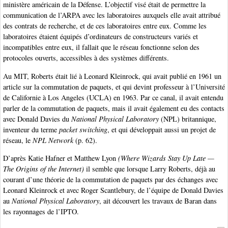
ministère américain de la Défense. L’objectif visé était de permettre la
communication de l’ARPA avec les laboratoires auxquels elle avait attribué
des contrats de recherche, et de ces laboratoires entre eux. Comme les
laboratoires étaient équipés d’ordinateurs de constructeurs variés et
incompatibles entre eux, il fallait que le réseau fonctionne selon des
protocoles ouverts, accessibles à des systèmes différents.
Au MIT, Roberts était lié à Leonard Kleinrock, qui avait publié en 1961 un
article sur la commutation de paquets, et qui devint professeur à l’Université
de Californie à Los Angeles (UCLA) en 1963. Par ce canal, il avait entendu
parler de la commutation de paquets, mais il avait également eu des contacts
avec Donald Davies du
National Physical Laboratory
(NPL) britannique,
inventeur du terme
packet switching
, et qui développait aussi un projet de
réseau, le
NPL Network
(p. 62).
D’après Katie Hafner et Matthew Lyon
(Where Wizards Stay Up Late —
The Origins of the Internet)
il semble que lorsque Larry Roberts, déjà au
courant d’une théorie de la commutation de paquets par des échanges avec
Leonard Kleinrock et avec Roger Scantlebury, de l’équipe de Donald Davies
au
National Physical Laboratory
, ait découvert les travaux de Baran dans
les rayonnages de l’IPTO.