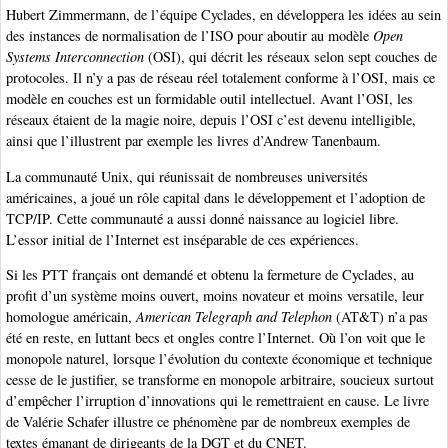
Hubert Zimmermann, de l’équipe Cyclades, en développera les idées au sein
des instances de normalisation de l’ISO pour aboutir au modèle
Open
Systems Interconnection
(OSI), qui décrit les réseaux selon sept couches de
protocoles. Il n’y a pas de réseau réel totalement conforme à l’OSI, mais ce
modèle en couches est un formidable outil intellectuel. Avant l’OSI, les
réseaux étaient de la magie noire, depuis l’OSI c’est devenu intelligible,
ainsi que l’illustrent par exemple les livres d’Andrew Tanenbaum.
La communauté Unix, qui réunissait de nombreuses universités
américaines, a joué un rôle capital dans le développement et l’adoption de
TCP/IP. Cette communauté a aussi donné naissance au logiciel libre.
L’essor initial de l’Internet est inséparable de ces expériences.
Si les PTT français ont demandé et obtenu la fermeture de Cyclades, au
profit d’un système moins ouvert, moins novateur et moins versatile, leur
homologue américain,
American Telegraph and Telephon
(AT&T) n’a pas
été en reste, en luttant becs et ongles contre l’Internet. Où l’on voit que le
monopole naturel, lorsque l’évolution du contexte économique et technique
cesse de le justifier, se transforme en monopole arbitraire, soucieux surtout
d’empêcher l’irruption d’innovations qui le remettraient en cause. Le livre
de Valérie Schafer illustre ce phénomène par de nombreux exemples de
textes émanant de dirigeants de la DGT et du CNET.