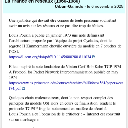
La France en réseaux (1960-1980)
Urban-Galindo
- le 6 novembre 2025
Une synthèse qui devrait être connue de toute personne souhaitant
avoir un avis sur les réseaux et ne pas dire trop de bêtises.
Louis Pouzin a publié en janvier 1973 une note définissant
l’architecture proposée par l’équipe du projet Cyclades, dont le
regretté H Zimmermann cheville ouvrière du modèle en 7 couches de
l’OSI.
https://dl.acm.org/doi/pdf/10.1145/800280.811034
Elle a inspiré la note fondatrice de Vinton Cerf Bob Kahn TCP 1974
A Protocol for Packet Network Intercommunication publiée en may
1974
https://www.cs.princeton.edu/courses/archive/fall06/cos561/papers/cer
f74.pdf
Quelques choix malencontreux, dont le non-respect complet des
principes du modèle OSI alors en cours de finalisation, rendent le
protocole TCP/IP fragile, notamment en matière de sécurité.
Louis Pouzin a eu l’occasion de le critiquer : « Internet est construit
sur un marécage »