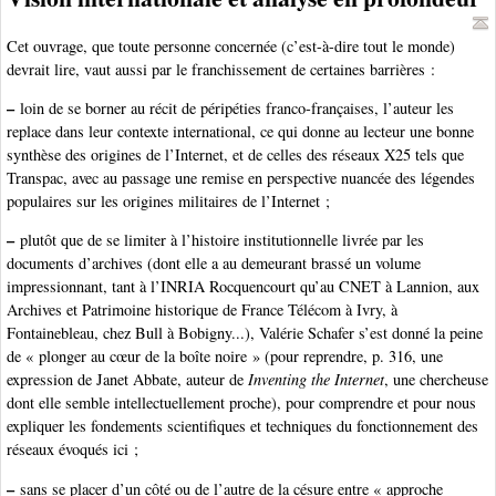
Cet ouvrage, que toute personne concernée (c’est-à-dire tout le monde)
devrait lire, vaut aussi par le franchissement de certaines barrières :
–
loin de se borner au récit de péripéties franco-françaises, l’auteur les
replace dans leur contexte international, ce qui donne au lecteur une bonne
synthèse des origines de l’Internet, et de celles des réseaux X25 tels que
Transpac, avec au passage une remise en perspective nuancée des légendes
populaires sur les origines militaires de l’Internet ;
–
plutôt que de se limiter à l’histoire institutionnelle livrée par les
documents d’archives (dont elle a au demeurant brassé un volume
impressionnant, tant à l’INRIA Rocquencourt qu’au CNET à Lannion, aux
Archives et Patrimoine historique de France Télécom à Ivry, à
Fontainebleau, chez Bull à Bobigny...), Valérie Schafer s’est donné la peine
de « plonger au cœur de la boîte noire » (pour reprendre, p. 316, une
expression de Janet Abbate, auteur de
Inventing the Internet
, une chercheuse
dont elle semble intellectuellement proche), pour comprendre et pour nous
expliquer les fondements scientifiques et techniques du fonctionnement des
réseaux évoqués ici ;
–
sans se placer d’un côté ou de l’autre de la césure entre « approche