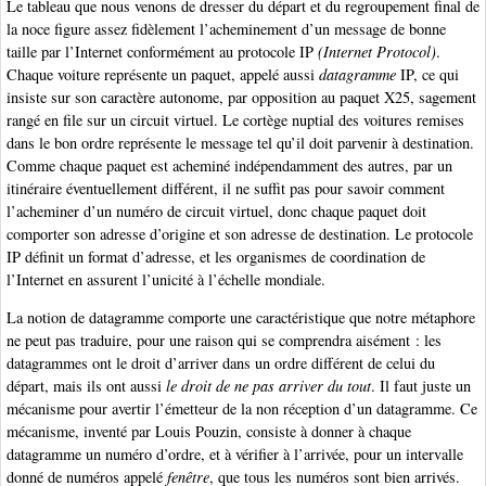
Le tableau que nous venons de dresser du départ et du regroupement final de
la noce figure assez fidèlement l’acheminement d’un message de bonne
taille par l’Internet conformément au protocole IP
(Internet Protocol)
.
Chaque voiture représente un paquet, appelé aussi
datagramme
IP, ce qui
insiste sur son caractère autonome, par opposition au paquet X25, sagement
rangé en file sur un circuit virtuel. Le cortège nuptial des voitures remises
dans le bon ordre représente le message tel qu’il doit parvenir à destination.
Comme chaque paquet est acheminé indépendamment des autres, par un
itinéraire éventuellement différent, il ne suffit pas pour savoir comment
l’acheminer d’un numéro de circuit virtuel, donc chaque paquet doit
comporter son adresse d’origine et son adresse de destination. Le protocole
IP définit un format d’adresse, et les organismes de coordination de
l’Internet en assurent l’unicité à l’échelle mondiale.
La notion de datagramme comporte une caractéristique que notre métaphore
ne peut pas traduire, pour une raison qui se comprendra aisément : les
datagrammes ont le droit d’arriver dans un ordre différent de celui du
départ, mais ils ont aussi
le droit de ne pas arriver du tout
. Il faut juste un
mécanisme pour avertir l’émetteur de la non réception d’un datagramme. Ce
mécanisme, inventé par Louis Pouzin, consiste à donner à chaque
datagramme un numéro d’ordre, et à vérifier à l’arrivée, pour un intervalle
donné de numéros appelé
fenêtre
, que tous les numéros sont bien arrivés.