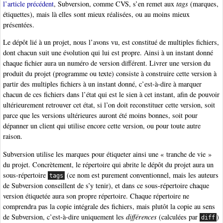
l’article précédent
, Subversion, comme CVS, s’en remet aux
tags
(marques,
étiquettes), mais là elles sont mieux réalisées, ou au moins mieux
présentées.
Le dépôt lié à un projet, nous l’avons vu, est constitué de multiples fichiers,
dont chacun suit une évolution qui lui est propre. Ainsi à un instant donné
chaque fichier aura un numéro de version différent. Livrer une version du
produit du projet (programme ou texte) consiste à construire cette version à
partir des multiples fichiers à un instant donné, c’est-à-dire à marquer
chacun de ces fichiers dans l’état qui est le sien à cet instant, afin de pouvoir
ultérieurement retrouver cet état, si l’on doit reconstituer cette version, soit
parce que les versions ultérieures auront été moins bonnes, soit pour
dépanner un client qui utilise encore cette version, ou pour toute autre
raison.
Subversion utilise les marques pour étiqueter ainsi une « tranche de vie »
du projet. Concrètement, le répertoire qui abrite le dépôt du projet aura un
sous-répertoire
(ce nom est purement conventionnel, mais les auteurs
tags
de Subversion conseillent de s’y tenir), et dans ce sous-répertoire chaque
version étiquetée aura son propre répertoire. Chaque répertoire ne
comprendra pas la copie intégrale des fichiers, mais plutôt la copie au sens
de Subversion, c’est-à-dire uniquement les
différences
(calculées par
)
diff