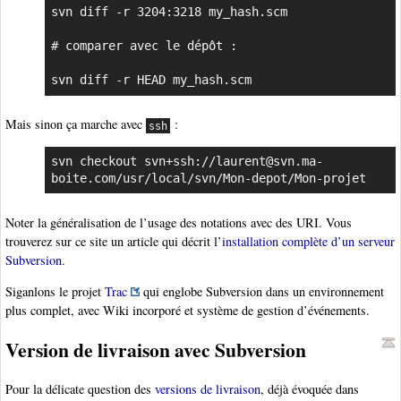
svn diff -r 3204:3218 my_hash.scm

# comparer avec le dépôt :

svn diff -r HEAD my_hash.scm
Mais sinon ça marche avec
:
ssh
svn checkout svn+ssh://laurent@svn.ma-
boite.com/usr/local/svn/Mon-depot/Mon-projet
Noter la généralisation de l’usage des notations avec des URI. Vous
trouverez sur ce site un article qui décrit l’
installation complète d’un serveur
Subversion
.
Siganlons le projet
Trac
qui englobe Subversion dans un environnement
plus complet, avec Wiki incorporé et système de gestion d’événements.
Version de livraison avec Subversion
Pour la délicate question des
versions de livraison
, déjà évoquée dans