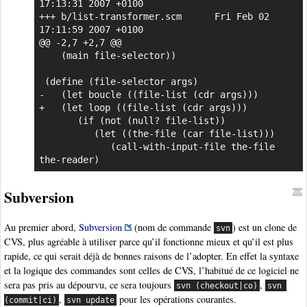
17:13:31 2007 +0100

+++ b/list-transformer.scm      Fri Feb 02 
17:11:59 2007 +0100

@@ -2,7 +2,7 @@

    (main file-selector))

 (define (file-selector args)

-   (let boucle ((file-list (cdr args)))

+   (let loop ((file-list (cdr args)))

       (if (not (null? file-list))

          (let ((the-file (car file-list)))

             (call-with-input-file the-file 
the-reader)
Subversion
Au premier abord,
Subversion
(nom de commande
) est un clone de
svn
CVS, plus agréable à utiliser parce qu’il fonctionne mieux et qu’il est plus
rapide, ce qui serait déjà de bonnes raisons de l’adopter. En effet la syntaxe
et la logique des commandes sont celles de CVS, l’habitué de ce logiciel ne
sera pas pris au dépourvu, ce sera toujours
,
svn (checkout|co)
svn 
,
pour les opérations courantes.
(commit|ci)
svn update