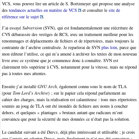
VCS, vous pouvez lire un article de S. Bortzmeyer qui propose une analyse
des
tendances actuelles en matière de VCS
et consulter le
site de
référence sur le sujet
.
J’ai essayé
Subversion
(SVN), qui est fondamentalement une réécriture de
CVS débarassée des vestiges de RCS, avec un traitement meilleur pour les
renommages et déplacements de fichiers et de répertoires, mais toujours la
contrainte de l’archive centralisée. Je reparlerai de SVN
plus loin
, parce que
mon éditeur l’utilise, ce qui m’a amené à archiver les textes de mon nouveau
livre avec ce système que je commence donc à connaître. SVN est
clairement très supérieur à CVS, notamment pour la vitesse, mais ne répond
pas à toutes mes attentes.
Ensuite j’ai installé
GNU Arch
, également connu sous le nom de TLA
(pour
Tom Lord’s Archive
) ; sur le papier cela répond parfaitement au
cahier des charges, mais la réalisation est calamiteuse : tous mes répertoires
soumis au joug de TLA ont été inondés de fichiers aux noms à coucher
dehors, et quelques « plantages » brutaux autant que radicaux m’ont
convaincu que pour la sécurité de mes données ce n’était pas la solution.
Le candidat suivant a été
Darcs
, déjà plus intéressant et utilisable ; je crois
que j’aurais pu adopter
Darcs
, mais finalement je n’ai pas été convaincu :