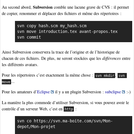
Subversion
Au second abord,
comble une lacune grave de CVS : il permet
de copier, renommer et déplacer des fichiers et même des répertoires :
svn copy hash.scm my_hash.scm

svn move introduction.tex avant-propos.tex

svn commit
Ainsi Subversion conservera la trace de l’origine et de l’historique de
chacun de ces fichiers. De plus, ne seront stockées que les
différences
entre
les différents avatars.
Pour les répertoires c’est exactement la même chose :
,
svn mkdir
svn 
...
move
Pour les amateurs d’
Eclipse
il y a un plugin Subversion :
subclipse
:-)
La manière la plus commode d’utiliser Subversion, si vous pouvez avoir le
contrôle d’un serveur Web, c’est en
:
http
svn co https://svn.ma-boite.com/svn/Mon-
depot/Mon-projet
