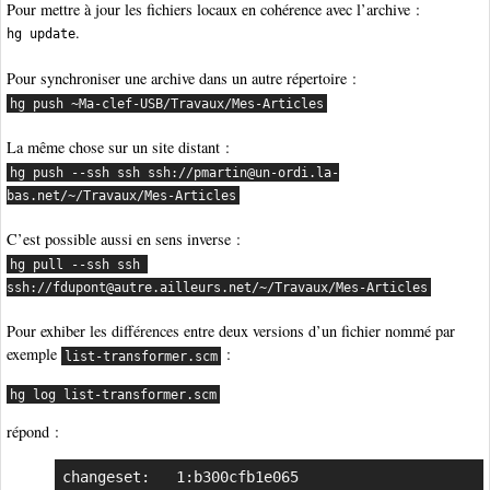
Pour mettre à jour les fichiers locaux en cohérence avec l’archive :
.
hg update
Pour synchroniser une archive dans un autre répertoire :
hg push ~Ma-clef-USB/Travaux/Mes-Articles
La même chose sur un site distant :
hg push --ssh ssh ssh://pmartin@un-ordi.la-
bas.net/~/Travaux/Mes-Articles
C’est possible aussi en sens inverse :
hg pull --ssh ssh 
ssh://fdupont@autre.ailleurs.net/~/Travaux/Mes-Articles
Pour exhiber les différences entre deux versions d’un fichier nommé par
exemple
:
list-transformer.scm
hg log list-transformer.scm
répond :
changeset:   1:b300cfb1e065
