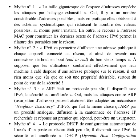
Mythe n° 1 : « La taille gigantesque de l’espace d’adresses empêche
les attaques par balayage exhaustif ». Oui, il y a un nombre
considérable d’adresses possibles, mais en pratique elles obéissent à
des schémas systématiques qui réduisent le nombre des valeurs
possibles, au moins pour l’instant. En outre, le recours à l’adresse
MAC pour constituer les derniers octets de l’adresse IPv6 permet la
filature des portables sur le réseau.
Mythe n° 2 : « IPv6 va permettre d’affecter une adresse publique à
chaque appareil connecté au réseau, et ainsi de revenir aux
connexions de bout en bout
(end to end)
du bon vieux temps ». À
supposer que les utilisateurs souhaitent effectivement que leur
machine à café dispose d’une adresse publique sur le réseau, il est
rien moins que sûr que ce soit une propriété désirable, surtout du
point de vue de la sécurité !
Mythe n° 3 : « ARP était un protocole peu sûr, il disparaît avec
IPv6, la sécurité est améliorée ». Oui, mais les attaques contre ARP
(usurpation d’adresse) peuvent aisément être adaptées au mécanisme
“Neighbor Discovery”
d’IPv6, qui fait la même chose qu’ARP par
un procédé analogue, diffusion à la cantonnade de l’adresse IP
recherchée et réponse au premier qui répond, peut-être un usurpateur.
Mythe n° 4 : « Le protocole DHCP de configuration automatique de
l’accès d’un poste au réseau était peu sûr, il disparaît avec IPv6, la
sécurité est améliorée ». DHCP
(Dynamic Host Configuration