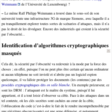
Weinmann
de l’Université de Luxembourg) ?
–
Le même Ralf Philipp Weinmann a trouvé dans le sous-sol de son
université toute une infrastructure 3G de marque Siemens, avec laquelle il a
pu tranquillement explorer toutes sortes de scénarios d’attaques, mais il n’a
pas le droit de les divulguer. Encore des industriels qui croient à la sécurité
par l’obscurité...
Identification d’algorithmes cryptographiques
masqués
Cela dit, la sécurité par l’obscurité va redevenir à la mode par la force des
choses ; en effet, puisque l’on ne peut plus être certain qu’aucun ordinateur
ni aucun téléphone ne soit inviolé et n’abrite pas un logiciel espion
quelconque, il va falloir protéger les documents (les contenus) par des
procédés cryptographiques dits
en salle blanche
. Un exemple précurseur, ce
sont les DRM : l’attaquant est le maître du système, puisqu’il lui
appartient, et il a tout loisir d’observer sa cible. Face à des attaques dans un
tel contexte, où les clés secrètes sont cachées au cœur de la cible,
l’obfuscation du code (c’est-à-dire le fait de le rendre incompréhensible par
une réécriture obscurcissante) est une arme défensive, et notamment