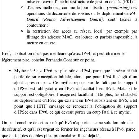
mise en œuvre d’une infrastructure de gestion de clés (PKI) ;
d’autres méthodes, comme la journalisation
(monitoring)
des
opérations de découverte de voisins ou le déploiement de
RA-
Guard (Router Advertisement Guard)
, sont faciles à
contourner ;
la restriction des accès au réseau local, par exemple par
filtrage des adresse MAC, est lourde, et parfois impossible, à
mettre en œuvre.
Bref, la situation n’est pas meilleure qu’avec IPv4, et peut-être même
légèrement pire, conclut Fernando Gont sur ce point.
Mythe n° 5 : « IPv6 est plus sûr qu’IPv4, parce que la sécurité fait
partie de sa conception initiale, alors que pour IPv4 il s’agit d’un
ajout après-coup. » Ce mythe repose sur le fait que le support
d’IPSec est obligatoire en IPv6 et facultatif en IPv4. Mais si le
support est obligatoire, l’usage est facultatif ! De plus, les obstacles
au déploiement d’IPSec qui existent en IPv4 subsistent en IPv6, à tel
point que l’IETF envisage de renoncer à l’obligation du support
d’IPSec dans IPv6, ce qui devrait porter un coup fatal à ce mythe.
On peut conclure de cet exposé qu’IPv6 n’apporte aucune solution miracle
de sécurité, et qu’il est urgent de former les ingénieurs réseau à IPv6, parce
que du fait des doubles piles protocolaires il est déjà là.