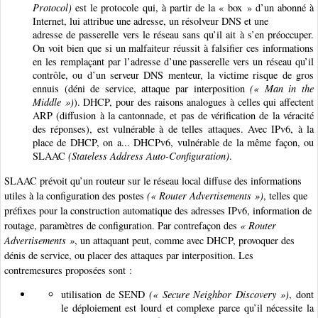
Protocol)
est le protocole qui, à partir de la « box » d’un abonné à
Internet, lui attribue une adresse, un résolveur DNS et une
adresse de passerelle vers le réseau sans qu’il ait à s’en préoccuper.
On voit bien que si un malfaiteur réussit à falsifier ces informations
en les remplaçant par l’adresse d’une passerelle vers un réseau qu’il
contrôle, ou d’un serveur DNS menteur, la victime risque de gros
ennuis (déni de service, attaque par interposition
(« Man in the
Middle »)
). DHCP, pour des raisons analogues à celles qui affectent
ARP (diffusion à la cantonnade, et pas de vérification de la véracité
des réponses), est vulnérable à de telles attaques. Avec IPv6, à la
place de DHCP, on a... DHCPv6, vulnérable de la même façon, ou
SLAAC
(Stateless Address Auto-Configuration)
.
SLAAC prévoit qu’un routeur sur le réseau local diffuse des informations
utiles à la configuration des postes
(« Router Advertisements »)
, telles que
préfixes pour la construction automatique des adresses IPv6, information de
routage, paramètres de configuration. Par contrefaçon des
« Router
Advertisements »
, un attaquant peut, comme avec DHCP, provoquer des
dénis de service, ou placer des attaques par interposition. Les
contremesures proposées sont :
utilisation de SEND
(« Secure Neighbor Discovery »)
, dont
le déploiement est lourd et complexe parce qu’il nécessite la