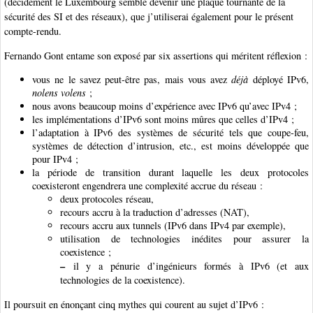
(décidément le Luxembourg semble devenir une plaque tournante de la
sécurité des SI et des réseaux), que j’utiliserai également pour le présent
compte-rendu.
Fernando Gont entame son exposé par six assertions qui méritent réflexion :
vous ne le savez peut-être pas, mais vous avez
déjà
déployé IPv6,
nolens volens
;
nous avons beaucoup moins d’expérience avec IPv6 qu’avec IPv4 ;
les implémentations d’IPv6 sont moins mûres que celles d’IPv4 ;
l’adaptation à IPv6 des systèmes de sécurité tels que coupe-feu,
systèmes de détection d’intrusion, etc., est moins développée que
pour IPv4 ;
la période de transition durant laquelle les deux protocoles
coexisteront engendrera une complexité accrue du réseau :
deux protocoles réseau,
recours accru à la traduction d’adresses (NAT),
recours accru aux tunnels (IPv6 dans IPv4 par exemple),
utilisation de technologies inédites pour assurer la
coexistence ;
–
il y a pénurie d’ingénieurs formés à IPv6 (et aux
technologies de la coexistence).
Il poursuit en énonçant cinq mythes qui courent au sujet d’IPv6 :