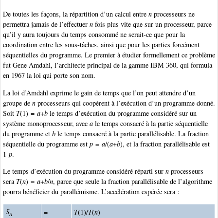
De toutes les façons, la répartition d’un calcul entre
n
processeurs ne
permettra jamais de l’effectuer
n
fois plus vite que sur un processeur, parce
qu’il y aura toujours du temps consommé ne serait-ce que pour la
coordination entre les sous-tâches, ainsi que pour les parties forcément
séquentielles du programme. Le premier à étudier formellement ce problème
fut Gene Amdahl, l’architecte principal de la gamme IBM 360, qui formula
en 1967 la loi qui porte son nom.
La loi d’Amdahl exprime le gain de temps que l’on peut attendre d’un
groupe de
n
processeurs qui coopèrent à l’exécution d’un programme donné.
Soit
T
(1) =
a
+
b
le temps d’exécution du programme considéré sur un
système monoprocesseur, avec
a
le temps consacré à la partie séquentielle
du programme et
b
le temps consacré à la partie parallélisable. La fraction
séquentielle du programme est
p
=
a
/(
a
+
b
), et la fraction parallélisable est
1-
p
.
Le temps d’exécution du programme considéré réparti sur
n
processeurs
sera
T
(
n
) =
a
+
b
/
n
, parce que seule la fraction parallélisable de l’algorithme
pourra bénéficier du parallémisme. L’accélération espérée sera :
S
=
T
(1)/
T
(
n
)
A