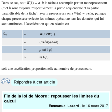
Dans ce cas, soit
W
(1) =
a
+
b
la tâche à accomplir par un monoprocesseur
(
a
et
b
sont toujours respectivement la partie séquentielle et la partie
parallélisable de la tâche), avec
n
processeurs on a
W
(n) =
a
+
bn
, puisque
chaque processeur exécute les mêmes opérations sur les données qui lui
sont attribuées. L’accélération qui en résulte est :
S
=
W
(
n
)/
W
(1)
G
=
(
a
+
bn
)/(
a
+
b
)
=
p
+
n
(1-
p
)
>
n
(1-
p
)
soit une accélération proportionnelle au nombre de processeurs.
Répondre à cet article
Fin de la loi de Moore : repousser les limites du
calcul
Emmanuel Lazard
- le 16 mars 2017