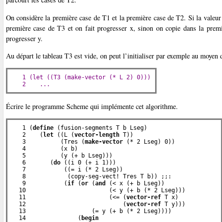
On considère la première case de T1 et la première case de T2. Si la valeur 
première case de T3 et on fait progresser x, sinon on copie dans la prem
progresser y.
Au départ le tableau T3 est vide, on peut l’initialiser par exemple au moyen 
   1 (let ((T3 (make-vector (* L 2) 0)))

   2    ...
Écrire le programme Scheme qui implémente cet algorithme.
   1 (
define
 (fusion-segments T b Lseg)

   2    (
let
 ((L (
vector-length
 T))

   3          (Tres (
make-vector
 (* 2 Lseg) 0))

   4          (x b)

   5          (y (+ b Lseg)))

   6       (
do
 ((i 0 (+ i 1)))

   7           ((= i (* 2 Lseg))

   8            (copy-seg-vect! Tres T b)) ;;
:

   9           (
if
 (
or
 (
and
 (< x (+ b Lseg))

  10                        (< y (+ b (* 2 Lseg)))

  11                        (<= (
vector-ref
 T x)

  12                            (
vector-ref
 T y)))

  13                   (= y (+ b (* 2 Lseg))))

  14               (
begin