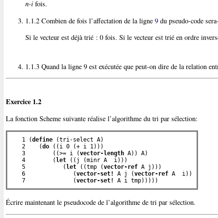
n-i
fois.
1.1.2 Combien de fois l’affectation de la ligne
9
du pseudo-code sera-t
Si le vecteur est déjà trié : 0 fois. Si le vecteur est trié en ordre inver
1.1.3 Quand la ligne 9 est exécutée que peut-on dire de la relation en
Exercice 1.2
La fonction Scheme suivante réalise l’algorithme du tri par sélection:
   1 (
define
 (tri-select A)

   2    (
do
 ((i 0 (+ i 1)))

   3        ((>= i (
vector-length
 A)) A)

   4        (
let
 ((j (minr A  i)))

   5           (
let
 ((tmp (
vector-ref
 A j)))

   6              (
vector-set!
 A j (
vector-ref
 A  i))

   7              (
vector-set!
 A i tmp)))))
Écrire maintenant le pseudocode de l’algorithme de tri par sélection.