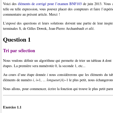
Voici des
éléments de corrigé pour l’examen BNF103
de juin 2013. Vous a
telle ou telle expression, vous pouvez placer des compteurs et faire l’expér
commentaire au présent article. Merci !
L’exposé des questions et leurs solutions doivent une partie de leur inspi
terminales S, de Gilles Dowek, Jean-Pierre Archambault
et alii
.
Question 1
Tri par sélection
Nous voulons définir un algorithme qui permette de trier un tableau
dont 
A
étapes. La première sera numérotée 0, la seconde 1, etc...
Au cours d’une étape donnée
i
nous considérerons que les éléments du ta
éléments de numéro
i
,
i
+1, ...
longueur
(
A
)−1 le plus petit, nous échangeron
Nous allons, pour commencer, écrire la fonction qui trouve le plus petit pa
Exercice 1.1