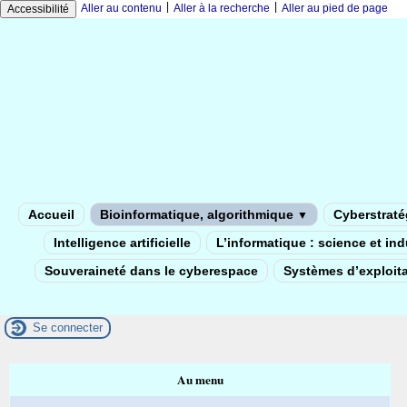
|
|
Aller au contenu
Aller à la recherche
Aller au pied de page
Accessibilité
Accueil
Bioinformatique, algorithmique
Cyberstratég
▼
Intelligence artificielle
L’informatique : science et in
Souveraineté dans le cyberespace
Systèmes d’exploita
Se connecter
Au menu