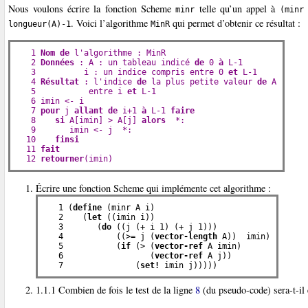
Nous voulons écrire la fonction Scheme
telle qu’un appel à
minr
(minr
. Voici l’algorithme
qui permet d’obtenir ce résultat :
longueur(A)-1
MinR
   1 
Nom de
 l'algorithme : MinR

   2 
Données
 : A : un tableau indicé 
de
 0 
à
 L-1

   3          i : un indice compris entre 0 
et
 L-1

   4 
Résultat
 : l'indice 
de
 la plus petite valeur 
de
 A

   5           entre i 
et
 L-1

   6 imin <- i

   7 
pour
 j 
allant de
 i+1 
à
 L-1 
faire
   8    
si
 A[imin] > A[j] 
alors
  *
:

   9       imin <- j  *
:

  10    
finsi
  11 
fait
  12 
retourner
(imin)
Écrire une fonction Scheme qui implémente cet algorithme :
   1 (
define
 (minr A i)

   2    (
let
 ((imin i))

   3       (
do
 ((j (+ i 1) (+ j 1)))

   4           ((>= j (
vector-length
 A))  imin)

   5           (
if
 (> (
vector-ref
 A imin)

   6                  (
vector-ref
 A j))

   7               (
set!
 imin j)))))
1.1.1 Combien de fois le test de la ligne
8
(du pseudo-code) sera-t-il 