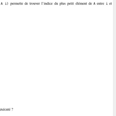
permette de trouver l’indice du plus petit élément de
entre
et
 A i)
A
i
exécuté ?