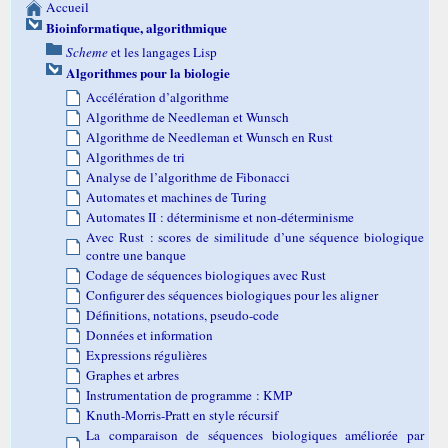
Accueil
Bioinformatique, algorithmique
Scheme
et les langages Lisp
Algorithmes pour la biologie
Accélération d’algorithme
Algorithme de Needleman et Wunsch
Algorithme de Needleman et Wunsch en Rust
Algorithmes de tri
Analyse de l’algorithme de Fibonacci
Automates et machines de Turing
Automates II : déterminisme et non-déterminisme
Avec Rust : scores de similitude d’une séquence biologique
contre une banque
Codage de séquences biologiques avec Rust
Configurer des séquences biologiques pour les aligner
Définitions, notations, pseudo-code
Données et information
Expressions régulières
Graphes et arbres
Instrumentation de programme : KMP
Knuth-Morris-Pratt en style récursif
La comparaison de séquences biologiques améliorée par