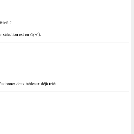
?
MinR
2
ar sélection est en
O(n
)
.
fusionner deux tableaux déjà triés.