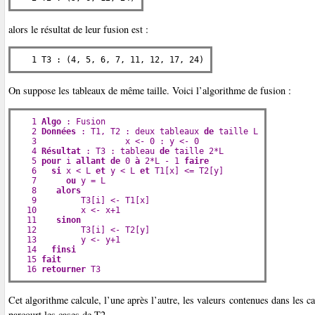
alors le résultat de leur fusion est :
   1 T3 : (4, 5, 6, 7, 11, 12, 17, 24)
On suppose les tableaux de même taille. Voici l’algorithme de fusion :
   1 
Algo
 : Fusion

   2 
Données
 : T1, T2 : deux tableaux 
de
 taille L

   3                  x <- 0 : y <- 0

   4 
Résultat
 : T3 : tableau 
de
 taille 2*L

   5 
pour
 i 
allant de
 0 
à
 2*L - 1 
faire
   6   
si
 x < L 
et
 y < L 
et
 T1[x] <= T2[y]

   7      
ou
 y = L

   8    
alors
   9         T3[i] <- T1[x]

  10         x <- x+1

  11    
sinon
  12         T3[i] <- T2[y]

  13         y <- y+1

  14   
finsi
  15 
fait
  16 
retourner
 T3
Cet algorithme calcule, l’une après l’autre, les valeurs contenues dans les ca
parcourt les cases de T2.