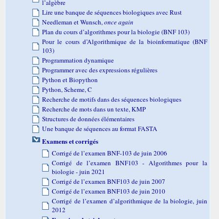
l’algèbre
Lire une banque de séquences biologiques avec Rust
Needleman et Wunsch,
once again
Plan du cours d’algorithmes pour la biologie (BNF 103)
Pour le cours d’Algorithmique de la bioinformatique (BNF
103)
Programmation dynamique
Programmer avec des expressions régulières
Python et Biopython
Python, Scheme, C
Recherche de motifs dans des séquences biologiques
Recherche de mots dans un texte, KMP
Structures de données élémentaires
Une banque de séquences au format FASTA
Examens et corrigés
Corrigé de l’examen BNF-103 de juin 2006
Corrigé de l’examen BNF103 - Algorithmes pour la
biologie - juin 2021
Corrigé de l’examen BNF103 de juin 2007
Corrigé de l’examen BNF103 de juin 2010
Corrigé de l’examen d’algorithmique de la biologie, juin
2012