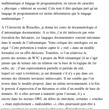
mathématique et langage de programmation, en raison du caractère
« physique » inhérent au second. Cela veut-il dire quelque part qu’un
langage de programmation est moins déterministe que le langage
mathématique ?
A l’Université de Bruxelles, je donne les cours de documentologie et
d’automatique documentaire. A ce titre, j’ai été intéressée par votre
évocation des thésaurus, ces langages documentaires souvent méconnus
dans le monde de l’informatique. Votre critique des ontologies est un
régal ! Cette prétention à vouloir capter le « réel » dans un modèle
formalisé est en effet dérisoire. Toutefois, si l’on relativise la
portée des normes du W3C à propos du Web sémantique (il ne s’agit
jamais que de termes mis en relation sur la base de la logique du 1er
ordre, etc ; d’une représentation partielle et partiale du réel,
lequel est sujet à évolution), je me demande s’il n’y a pas dans ces
normes des éléments novateurs intéressants. Il me semble que l’on
trouve dans le modèle proposé, dans un même environnement, à la fois
le pouvoir d’expression d’un thésaurus et celui d’un modèle de base de
données. Et si elles arrivent à maturité (pour l’instant, il y a
encore dans les normes OWL du délire de chercheur, certaines « couches
» étant explicitement « indécidables »), elles pourraient peut-être à
terme constituer un avenir pour les thésaurus. Naturellement (cela