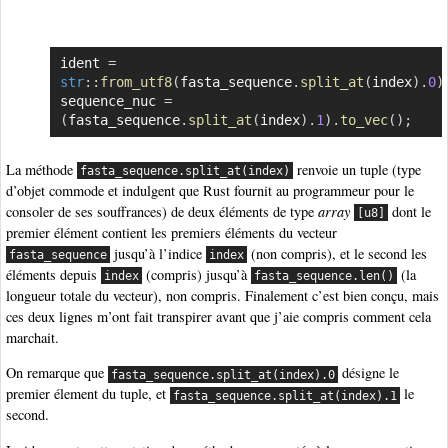
ident 
=
Copier
str
::
from_utf8
(
fasta_sequence
.
split_at
(
index
)
.
0
)
sequence_nuc 
=
(
fasta_sequence
.
split_at
(
index
)
.
1
)
.
to_vec
(
)
;
La méthode
renvoie un tuple (type
fasta_sequence.split_at(index)
d’objet commode et indulgent que Rust fournit au programmeur pour le
consoler de ses souffrances) de deux éléments de type
array
dont le
[u8]
premier élément contient les premiers éléments du vecteur
jusqu’à l’indice
(non compris), et le second les
fasta_sequence
index
éléments depuis
(compris) jusqu’à
(la
index
fasta_sequence.len()
longueur totale du vecteur), non compris. Finalement c’est bien conçu, mais
ces deux lignes m’ont fait transpirer avant que j’aie compris comment cela
marchait.
On remarque que
désigne le
fasta_sequence.split_at(index).0
premier élement du tuple, et
le
fasta_sequence.split_at(index).1
second.