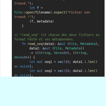
trouvé."
)
;
let
 f 
=
File
::
open
(
filename
)
.
expect
(
"Fichier non 
trouvé !"
)
;
(
f
,
 metadata
)
}
// "read_seq" lit chacun des deux fichiers au 
format FASTA et ses métadonnées.
fn
read_seq
(
data1
:
&
mut
(
File
,
Metadata
)
,
		data2
:
&
mut
(
File
,
Metadata
)
)
->
(
(
String
,
Vec
<
u8
>
)
,
(
String
,
Vec
<
u8
>
)
)
{
let
mut
 seq1 
=
vec!
[
0
;
 data1
.1
.
len
(
)
as
usize
]
;
let
mut
 seq2 
=
vec!
[
0
;
 data2
.1
.
len
(
)
as
usize
]
;
        data1
.0
.
read
(
&
mut
seq1
)
.
expect
(
"débordement de buffer"
)
;
        data2
.0
.
read
(
&
mut
seq2
)
.
expect
(
"débordement de buffer"
)
;
let
 seq1_str 
=