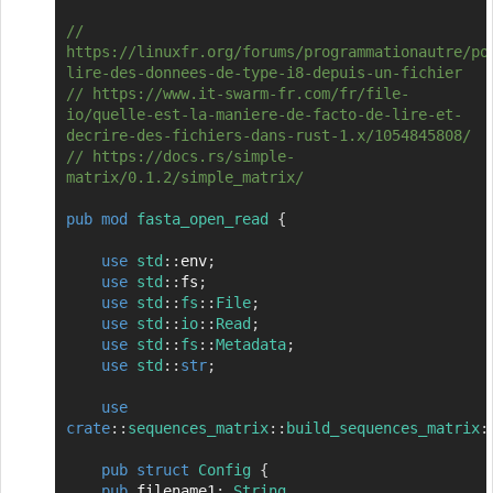
// 
https://linuxfr.org/forums/programmationautre/po
lire-des-donnees-de-type-i8-depuis-un-fichier
// https://www.it-swarm-fr.com/fr/file-
io/quelle-est-la-maniere-de-facto-de-lire-et-
decrire-des-fichiers-dans-rust-1.x/1054845808/
// https://docs.rs/simple-
matrix/0.1.2/simple_matrix/
pub
mod
fasta_open_read
{
use
std
::
env
;
use
std
::
fs
;
use
std
::
fs
::
File
;
use
std
::
io
::
Read
;
use
std
::
fs
::
Metadata
;
use
std
::
str
;
use
crate
::
sequences_matrix
::
build_sequences_matrix
:
pub
struct
Config
{
pub
 filename1
:
String
,