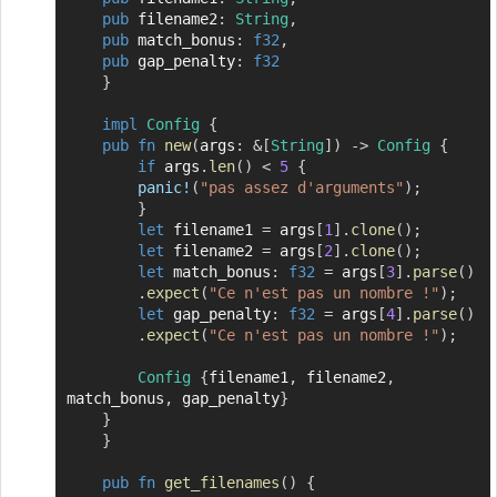
pub
 filename2
:
String
,
pub
 match_bonus
:
f32
,
pub
 gap_penalty
:
f32
}
impl
Config
{
pub
fn
new
(
args
:
&
[
String
]
)
->
Config
{
if
 args
.
len
(
)
<
5
{
panic!
(
"pas assez d'arguments"
)
;
}
let
 filename1 
=
 args
[
1
]
.
clone
(
)
;
let
 filename2 
=
 args
[
2
]
.
clone
(
)
;
let
 match_bonus
:
f32
=
 args
[
3
]
.
parse
(
)
.
expect
(
"Ce n'est pas un nombre !"
)
;
let
 gap_penalty
:
f32
=
 args
[
4
]
.
parse
(
)
.
expect
(
"Ce n'est pas un nombre !"
)
;
Config
{
filename1
,
 filename2
,
match_bonus
,
 gap_penalty
}
}
}
pub
fn
get_filenames
(
)
{