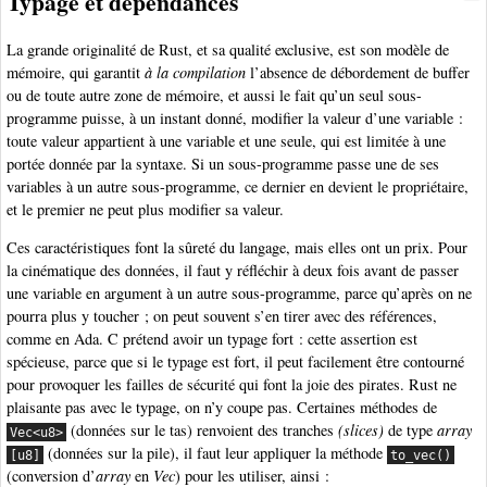
Typage et dépendances
La grande originalité de Rust, et sa qualité exclusive, est son modèle de
mémoire, qui garantit
à la compilation
l’absence de débordement de buffer
ou de toute autre zone de mémoire, et aussi le fait qu’un seul sous-
programme puisse, à un instant donné, modifier la valeur d’une variable :
toute valeur appartient à une variable et une seule, qui est limitée à une
portée donnée par la syntaxe. Si un sous-programme passe une de ses
variables à un autre sous-programme, ce dernier en devient le propriétaire,
et le premier ne peut plus modifier sa valeur.
Ces caractéristiques font la sûreté du langage, mais elles ont un prix. Pour
la cinématique des données, il faut y réfléchir à deux fois avant de passer
une variable en argument à un autre sous-programme, parce qu’après on ne
pourra plus y toucher ; on peut souvent s’en tirer avec des références,
comme en Ada. C prétend avoir un typage fort : cette assertion est
spécieuse, parce que si le typage est fort, il peut facilement être contourné
pour provoquer les failles de sécurité qui font la joie des pirates. Rust ne
plaisante pas avec le typage, on n’y coupe pas. Certaines méthodes de
(données sur le tas) renvoient des tranches
(slices)
de type
array
Vec<u8>
(données sur la pile), il faut leur appliquer la méthode
[u8]
to_vec()
(conversion d’
array
en
Vec
) pour les utiliser, ainsi :