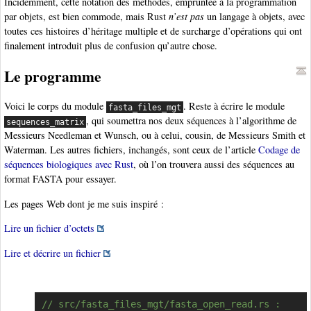
Incidemment, cette notation des méthodes, empruntée à la programmation
par objets, est bien commode, mais Rust
n’est pas
un langage à objets, avec
toutes ces histoires d’héritage multiple et de surcharge d’opérations qui ont
finalement introduit plus de confusion qu’autre chose.
Le programme
Voici le corps du module
. Reste à écrire le module
fasta_files_mgt
, qui soumettra nos deux séquences à l’algorithme de
sequences_matrix
Messieurs Needleman et Wunsch, ou à celui, cousin, de Messieurs Smith et
Waterman. Les autres fichiers, inchangés, sont ceux de l’article
Codage de
séquences biologiques avec Rust
, où l’on trouvera aussi des séquences au
format FASTA pour essayer.
Les pages Web dont je me suis inspiré :
Lire un fichier d’octets
Lire et décrire un fichier
// src/fasta_files_mgt/fasta_open_read.rs :
Copier