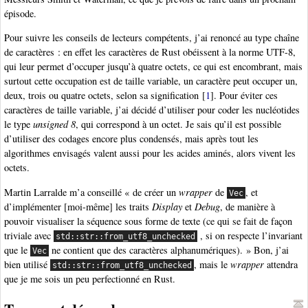
épisode.
Pour suivre les conseils de lecteurs compétents, j’ai renoncé au type chaîne
de caractères : en effet les caractères de Rust obéissent à la norme UTF-8,
qui leur permet d’occuper jusqu’à quatre octets, ce qui est encombrant, mais
surtout cette occupation est de taille variable, un caractère peut occuper un,
deux, trois ou quatre octets, selon sa signification
[
1
]
. Pour éviter ces
caractères de taille variable, j’ai décidé d’utiliser pour coder les nucléotides
le type
unsigned 8
, qui correspond à un octet. Je sais qu’il est possible
d’utiliser des codages encore plus condensés, mais après tout les
algorithmes envisagés valent aussi pour les acides aminés, alors vivent les
octets.
Martin Larralde m’a conseillé « de créer un
wrapper
de
, et
Vec
d’implémenter [moi-même] les traits
Display
et
Debug
, de manière à
pouvoir visualiser la séquence sous forme de texte (ce qui se fait de façon
triviale avec
, si on respecte l’invariant
std::str::from_utf8_unchecked
que le
ne contient que des caractères alphanumériques). » Bon, j’ai
Vec
bien utilisé
, mais le
wrapper
attendra
std::str::from_utf8_unchecked
que je me sois un peu perfectionné en Rust.