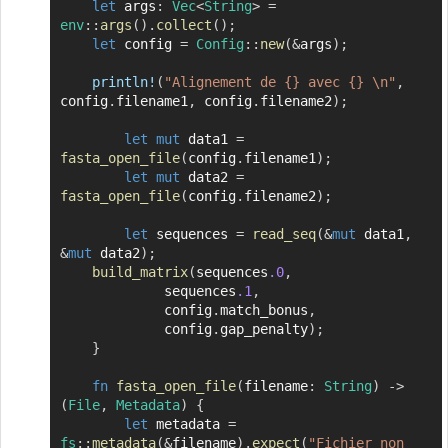
let
 args
:
Vec
<
String
>
=
env
::
args
(
)
.
collect
(
)
;
let
 config 
=
Config
::
new
(
&
args
)
;
println!
(
"Alignement de {} avec {} \n"
,
config
.
filename1
,
 config
.
filename2
)
;
let
mut
 data1 
=
fasta_open_file
(
config
.
filename1
)
;
let
mut
 data2 
=
fasta_open_file
(
config
.
filename2
)
;
let
 sequences 
=
read_seq
(
&
mut
 data1
,
&
mut
 data2
)
;
build_matrix
(
sequences
.0
,
		     sequences
.1
,
		     config
.
match_bonus
,
		     config
.
gap_penalty
)
;
}
fn
fasta_open_file
(
filename
:
String
)
->
(
File
,
Metadata
)
{
let
 metadata 
=
fs
::
metadata
(
&
filename
)
.
expect
(
"Fichier non 