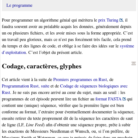
Le programme
Pour programmer un algorithme génial qui méritera le
prix Turing
, il
faudra souvent avoir au préalable acquis les données, généralement depuis
un ou plusieurs fichiers, et les avoir mises sous la forme appropriée. C’est
un travail peu glorieux, mais ce n’est pas forcément très facile, cela prend
du temps et des lignes de code, et oblige à se faire des idées sur le
système
d’exploitation
. C’est l’objet du présent article.
Codage, caractères, glyphes
Cet article vient à la suite de
Premiers programmes en Rust
, de
Programmation Rust, suite
et de
Codage de séquences biologiques avec
Rust
. Je ne suis pas encore arrivé au cœur du sujet, mais au seuil : les
programmes de cet épisode peuvent lire un fichier au
format FASTA
qui
contient une (unique) séquence, vérifier que la première ligne est bien
conforme au format, l’extraire pour éventuellement documenter la séquence,
ensuite retirer du texte proprement dit de la séquence les caractères de saut
de ligne (LF,
Line Feed
) afin d’obtenir une séquence propre, prête à subir
les exactions de Messieurs Needleman et Wunsch, ou, si l’on préfère, de
Messieurs Smith et Waterman, ce que je prévois de faire dans un prochain