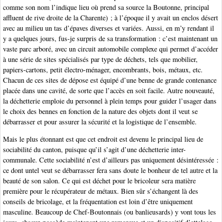
comme son nom l’indique lieu où prend sa source la Boutonne, principal
affluent de rive droite de la Charente) ; à l’époque il y avait un enclos désert
avec au milieu un tas d’épaves diverses et variées. Aussi, en m’y rendant il
y a quelques jours, fus-je surpris de sa transformation : c’est maintenant un
vaste parc arboré, avec un circuit automobile complexe qui permet d’accéder
à une série de sites spécialisés par type de déchets, tels que mobilier,
papiers-cartons, petit électro-ménager, encombrants, bois, métaux, etc.
Chacun de ces sites de dépose est équipé d’une benne de grande contenance
placée dans une cavité, de sorte que l’accès en soit facile. Autre nouveauté,
la déchetterie emploie du personnel à plein temps pour guider l’usager dans
le choix des bennes en fonction de la nature des objets dont il veut se
débarrasser et pour assurer la sécurité et la logistique de l’ensemble.
Mais le plus étonnant est que cet endroit est devenu le principal lieu de
sociabilité du canton, puisque qu’il s’agit d’une déchetterie inter-
communale. Cette sociabilité n’est d’ailleurs pas uniquement désintéressée :
ce dont untel veut se débarrasser fera sans doute le bonheur de tel autre et la
beauté de son salon. Ce qui est déchet pour le bricoleur sera matière
première pour le récupérateur de métaux. Bien sûr s’échangent là des
conseils de bricolage, et la fréquentation est loin d’être uniquement
masculine. Beaucoup de Chef-Boutonnais (ou banlieusards) y vont tous les