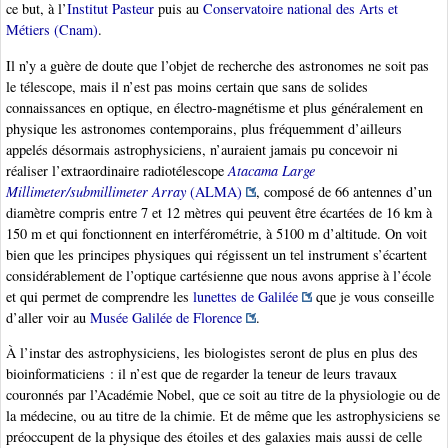
ce but, à l’
Institut Pasteur
puis au
Conservatoire national des Arts et
Métiers (Cnam)
.
Il n’y a guère de doute que l’objet de recherche des astronomes ne soit pas
le télescope, mais il n’est pas moins certain que sans de solides
connaissances en optique, en électro-magnétisme et plus généralement en
physique les astronomes contemporains, plus fréquemment d’ailleurs
appelés désormais astrophysiciens, n’auraient jamais pu concevoir ni
réaliser l’extraordinaire radiotélescope
Atacama Large
Millimeter/submillimeter Array
(ALMA)
, composé de 66 antennes d’un
diamètre compris entre 7 et 12 mètres qui peuvent être écartées de 16 km à
150 m et qui fonctionnent en interférométrie, à 5100 m d’altitude. On voit
bien que les principes physiques qui régissent un tel instrument s’écartent
considérablement de l’optique cartésienne que nous avons apprise à l’école
et qui permet de comprendre les
lunettes de Galilée
que je vous conseille
d’aller voir au
Musée Galilée de Florence
.
À l’instar des astrophysiciens, les biologistes seront de plus en plus des
bioinformaticiens : il n’est que de regarder la teneur de leurs travaux
couronnés par l’Académie Nobel, que ce soit au titre de la physiologie ou de
la médecine, ou au titre de la chimie. Et de même que les astrophysiciens se
préoccupent de la physique des étoiles et des galaxies mais aussi de celle