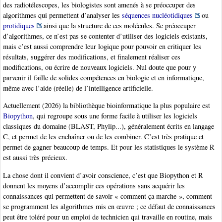
des radiotélescopes, les biologistes sont amenés à se préoccuper des
algorithmes qui permettent d’analyser les
séquences nucléotidiques
ou
protidiques
ainsi que la structure de ces molécules. Se préoccuper
d’algorithmes, ce n’est pas se contenter d’utiliser des logiciels existants,
mais c’est aussi comprendre leur logique pour pouvoir en critiquer les
résultats, suggérer des modifications, et finalement réaliser ces
modifications, ou écrire de nouveaux logiciels. Nul doute que pour y
parvenir il faille de solides compétences en biologie et en informatique,
même avec l’aide (réelle) de l’intelligence artificielle.
Actuellement (2026) la bibliothèque bioinformatique la plus populaire est
Biopython
, qui regroupe sous une forme facile à utiliser les logiciels
classiques du domaine (BLAST, Phylip...), généralement écrits en langage
C, et permet de les enchaîner ou de les combiner. C’est très pratique et
permet de gagner beaucoup de temps. Et pour les statistiques le système R
est aussi très précieux.
La chose dont il convient d’avoir conscience, c’est que Biopython et R
donnent les moyens d’accomplir ces opérations sans acquérir les
connaissances qui permettent de savoir « comment ça marche », comment
se programment les algorithmes mis en œuvre ; ce défaut de connaissances
peut être toléré pour un emploi de technicien qui travaille en routine, mais