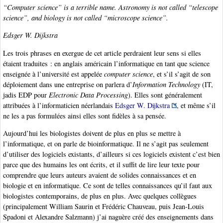
“Computer science” is a terrible name. Astronomy is not called “telescope
science”, and biology is not called “microscope science”.
Edsger W. Dijkstra
Les trois phrases en exergue de cet article perdraient leur sens si elles
étaient traduites : en anglais américain l’informatique en tant que science
enseignée à l’université est appelée
computer science
, et s’il s’agit de son
déploiement dans une entreprise on parlera d’
Information Technology
(IT,
jadis EDP pour
Electronic Data Processing
). Elles sont généralement
attribuées à l’informaticien néerlandais
Edsger W. Dijkstra
, et même s’il
ne les a pas formulées ainsi elles sont fidèles à sa pensée.
Aujourd’hui les biologistes doivent de plus en plus se mettre à
l’informatique, et on parle de bioinformatique. Il ne s’agit pas seulement
d’utiliser des logiciels existants, d’ailleurs si ces logiciels existent c’est bien
parce que des humains les ont écrits, et il suffit de lire leur texte pour
comprendre que leurs auteurs avaient de solides connaissances et en
biologie et en informatique. Ce sont de telles connaissances qu’il faut aux
biologistes contemporains, de plus en plus. Avec quelques collègues
(principalement William Saurin et Frédéric Chauveau, puis Jean-Louis
Spadoni et Alexandre Salzmann) j’ai naguère créé des enseignements dans