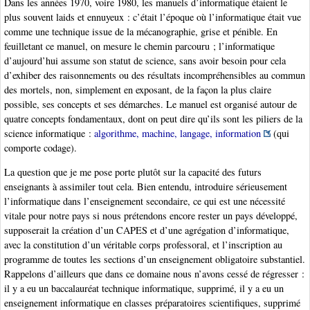
Dans les années 1970, voire 1980, les manuels d’informatique étaient le
plus souvent laids et ennuyeux : c’était l’époque où l’informatique était vue
comme une technique issue de la mécanographie, grise et pénible. En
feuilletant ce manuel, on mesure le chemin parcouru ; l’informatique
d’aujourd’hui assume son statut de science, sans avoir besoin pour cela
d’exhiber des raisonnements ou des résultats incompréhensibles au commun
des mortels, non, simplement en exposant, de la façon la plus claire
possible, ses concepts et ses démarches. Le manuel est organisé autour de
quatre concepts fondamentaux, dont on peut dire qu’ils sont les piliers de la
science informatique :
algorithme, machine, langage, information
(qui
comporte codage).
La question que je me pose porte plutôt sur la capacité des futurs
enseignants à assimiler tout cela. Bien entendu, introduire sérieusement
l’informatique dans l’enseignement secondaire, ce qui est une nécessité
vitale pour notre pays si nous prétendons encore rester un pays développé,
supposerait la création d’un CAPES et d’une agrégation d’informatique,
avec la constitution d’un véritable corps professoral, et l’inscription au
programme de toutes les sections d’un enseignement obligatoire substantiel.
Rappelons d’ailleurs que dans ce domaine nous n’avons cessé de régresser :
il y a eu un baccalauréat technique informatique, supprimé, il y a eu un
enseignement informatique en classes préparatoires scientifiques, supprimé