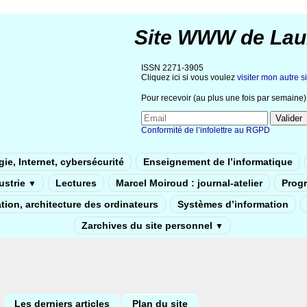
Site WWW de Lau
ISSN 2271-3905
Cliquez ici si vous voulez
visiter mon autre si
Pour recevoir (au plus une fois par semaine) 
Conformité de l’infolettre au RGPD
ie, Internet, cybersécurité
Enseignement de l’informatique
dustrie
Lectures
Marcel Moiroud : journal-atelier
Prog
▼
tion, architecture des ordinateurs
Systèmes d’information
Zarchives du site personnel
▼
Les derniers articles
Plan du site