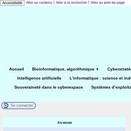
|
|
Aller au contenu
Aller à la recherche
Aller au pied de page
Accessibilité
Accueil
Bioinformatique, algorithmique
Cyberstratég
▼
Intelligence artificielle
L’informatique : science et in
Souveraineté dans le cyberespace
Systèmes d’exploita
Se connecter
Au menu