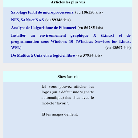
Articles les plus vus
Sabotage furtif de microprocesseurs
186150
(vu
fois)
NFS, SANs et NAS
89346
(vu
fois)
Analyse de l’algorithme de Fibonacci
56285
(vu
fois)
Installer un environnement graphique X (Linux) et de
programmation sous Windows 10 (Windows Services for Linux,
WSL)
43507
(vu
fois)
De Multics à Unix et au logiciel libre
37954
(vu
fois)
Sites favoris
Ici vous pouvez afficher les
logos (ou à défaut une vignette
automatique) des sites avec le
mot-clé "favori".
Et les images défilent.