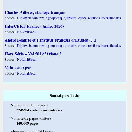
Charles Ailleret, stratège français
Source :
Diploweb.com, revue geopolitique, articles, cartes, relations internationales
InterCERT France (Juillet 2026)
Source :
NoLimitSecu
André Beaufre et l’Institut Français d’Etudes (…)
Source :
Diploweb.com, revue geopolitique, articles, cartes, relations internationales
Hors Série – Vol 501 d’Ariane 5
Source :
NoLimitSecu
Vulnpocalypse
Source :
NoLimitSecu
Statistiques du site
Nombre total de visites :
2746304 visiteurs ou visiteuses
Nombre de pages visitées :
1403069 pages
Moyenne depuis 365 jours :