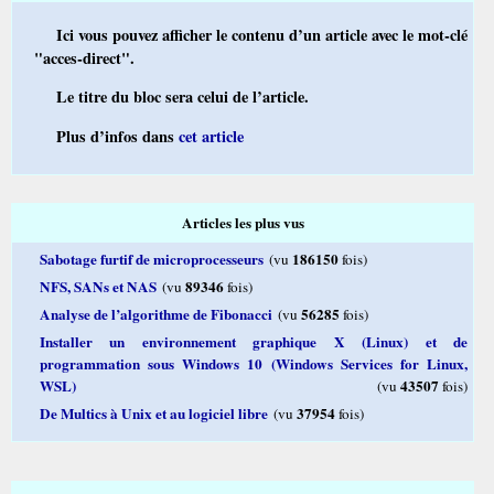
Ici vous pouvez afficher le contenu d’un article avec le mot-clé
"acces-direct".
Le titre du bloc sera celui de l’article.
Plus d’infos dans
cet article
Articles les plus vus
Sabotage furtif de microprocesseurs
186150
(vu
fois)
NFS, SANs et NAS
89346
(vu
fois)
Analyse de l’algorithme de Fibonacci
56285
(vu
fois)
Installer un environnement graphique X (Linux) et de
programmation sous Windows 10 (Windows Services for Linux,
WSL)
43507
(vu
fois)
De Multics à Unix et au logiciel libre
37954
(vu
fois)