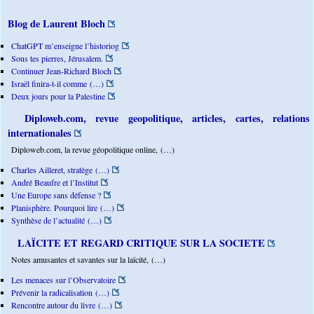
Blog de Laurent Bloch
ChatGPT m’enseigne l’historiog
Sous tes pierres, Jérusalem.
Continuer Jean-Richard Bloch
Israël finira-t-il comme (…)
Deux jours pour la Palestine
Diploweb.com, revue geopolitique, articles, cartes, relations
internationales
Diploweb.com, la revue géopolitique online, (…)
Charles Ailleret, stratège (…)
André Beaufre et l’Institut
Une Europe sans défense ?
Planisphère. Pourquoi lire (…)
Synthèse de l’actualité (…)
LAÏCITE ET REGARD CRITIQUE SUR LA SOCIETE
Notes amusantes et savantes sur la laïcité, (…)
Les menaces sur l’Observatoire
Prévenir la radicalisation (…)
Rencontre autour du livre (…)