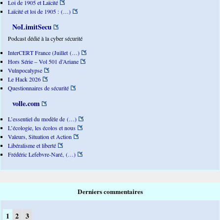
Loi de 1905 et Laïcité
Laïcité et loi de 1905 : (…)
NoLimitSecu
Podcast dédié à la cyber sécurité
InterCERT France (Juillet (…)
Hors Série – Vol 501 d’Ariane
Vulnpocalypse
Le Hack 2026
Questionnaires de sécurité
volle.com
L’essentiel du modèle de (…)
L’écologie, les écolos et nous
Valeurs, Situation et Action
Libéralisme et liberté
Frédéric Lefebvre-Naré, (…)
Derniers commentaires
1
2
3