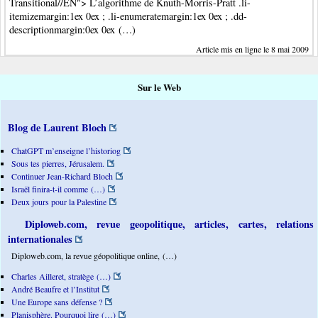
Transitional//EN"> L’algorithme de Knuth-Morris-Pratt .li-
itemizemargin:1ex 0ex ; .li-enumeratemargin:1ex 0ex ; .dd-
descriptionmargin:0ex 0ex (…)
Article mis en ligne le 8 mai 2009
Sur le Web
Blog de Laurent Bloch
ChatGPT m’enseigne l’historiog
Sous tes pierres, Jérusalem.
Continuer Jean-Richard Bloch
Israël finira-t-il comme (…)
Deux jours pour la Palestine
Diploweb.com, revue geopolitique, articles, cartes, relations
internationales
Diploweb.com, la revue géopolitique online, (…)
Charles Ailleret, stratège (…)
André Beaufre et l’Institut
Une Europe sans défense ?
Planisphère. Pourquoi lire (…)