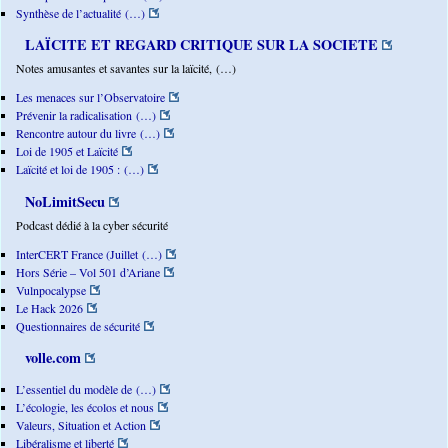
Synthèse de l’actualité (…)
LAÏCITE ET REGARD CRITIQUE SUR LA SOCIETE
Notes amusantes et savantes sur la laïcité, (…)
Les menaces sur l’Observatoire
Prévenir la radicalisation (…)
Rencontre autour du livre (…)
Loi de 1905 et Laïcité
Laïcité et loi de 1905 : (…)
NoLimitSecu
Podcast dédié à la cyber sécurité
InterCERT France (Juillet (…)
Hors Série – Vol 501 d’Ariane
Vulnpocalypse
Le Hack 2026
Questionnaires de sécurité
volle.com
L’essentiel du modèle de (…)
L’écologie, les écolos et nous
Valeurs, Situation et Action
Libéralisme et liberté